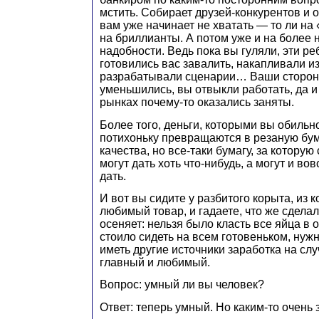
мстить. Собирает друзей-конкурентов и о
вам уже начинает не хватать — то ли на 
на бриллианты. А потом уже и на более
надобности. Ведь пока вы гуляли, эти ре
готовились вас завалить, накапливали и
разрабатывали сценарии… Ваши сторон
уменьшились, вы отвыкли работать, да и
рынках почему-то оказались заняты.
Более того, деньги, которыми вы обильн
потихоньку превращаются в резаную бум
качества, но все-таки бумагу, за котору
могут дать хоть что-нибудь, а могут и во
дать.
И вот вы сидите у разбитого корыта, из 
любимый товар, и гадаете, что же сделал
осеняет: нельзя было класть все яйца в о
стоило сидеть на всем готовеньком, нуж
иметь другие источники заработка на слу
главный и любимый.
Вопрос: умный ли вы человек?
Ответ: теперь умный. Но каким-то очень