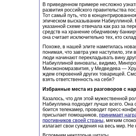
В приведенном примере несложно узнать
развития российского правительства пос
Тот самый путь, что в концентрированно
эпическом высказывании Набиуллиной. Ко
указанной схеме отвечала как раз за пе
средств на хранение обидчивому банкир
она считает исключительно тех, кто скла
Похоже, в нашей элите наметилась нова
понимая, что завтра уже наступило, эт
люди начинают перекладывать вину друг 
Набиуллиной виноваты, видимо, Минпро
Минэкономразвития, у Медведева — Хр
ждем откровений других товарищей. Смож
взять ответственность на себя?
Избранные места из разговоров с на
Казалось, что для этой мужественной рол
Набиуллина подходит лучше всего. Она 
боится телекамер, проводит пресс-конфе
присылает помощников,
принимает нагр
противников своей страны
, мягким спок
излагает свои суждения на весь мир. Не
Вспомним некоторые цитаты.