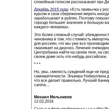
спокойным голосом рассказывает про Де
Декабрь 2015 года
: «Есть привычка у ро
курсом и свои сбережения мерить иногд
зарабатывают в рублях. Поэтому показа
гораздо большее значение и большую ва
каждого человека».
Это более сложный случай: убежденност
чиновника в том, что стоимость импортн
для россиян, что мы уже все производим
смахивает на диагноз. Лечение очевидно
Центробанка найти на своем теле, на св
своем доме хоть что-нибудь российское.
* * *
Но, увы, смелость суждений еще не пре
самокритичности. Эльвира Набиуллина д
что все делает правильно. Лучший банки
canina…
Михаил Мельников
12.02.2016
Статья и фото опубликованы на сайте
Ру