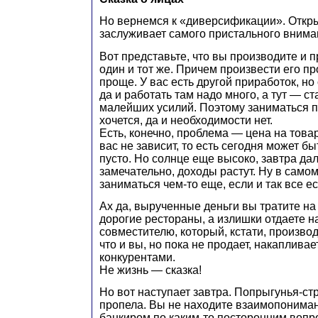
Но вернемся к «диверсификации». Откр
заслуживает самого пристального внима
Вот представьте, что вы производите и п
один и тот же. Причем произвести его пр
проще. У вас есть другой приработок, но
да и работать там надо много, а тут — с
малейших усилий. Поэтому заниматься 
хочется, да и необходимости нет.
Есть, конечно, проблема — цена на това
вас не зависит, то есть сегодня может быт
пусто. Но солнце еще высоко, завтра дал
замечательно, доходы растут. Ну в самом
заниматься чем-то еще, если и так все е
Ах да, вырученные деньги вы тратите н
дорогие рестораны, а излишки отдаете н
совместителю, который, кстати, производ
что и вы, но пока не продает, накаплива
конкурентами.
Не жизнь — сказка!
Но вот наступает завтра. Попрыгунья-ст
пропела. Вы не находите взаимопонима
банкиром по каким-то посторонним вопро