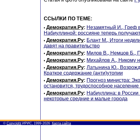
ССЫЛКИ ПО ТЕМЕ:
Демократия.Ру
:
Незамятный И., Греф 
•
Набиуллиной: россияне теперь получаю
Демократия.Ру
:
Блант М., Итоги недел
•
давят на правительство
Демократия.Ру
:
Милов В., Немцов Б., 
•
Демократия.Ру
:
Михайлов А., Никому 
•
Демократия.Ру
:
Латынина Ю., Возрожд
•
Краткое содержание (анти)утопии
Демократия.Ру
:
Прогноз министра: Эк
•
остановится, трудоспособное население
Демократия.Ру
:
Набиуллина: в России
•
некоторые средние и малые города
©
Copyright
ИРИС, 1999-2026
Карта сайта