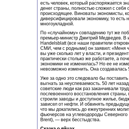
есть человек, который распоряжается зн
денег страны, полностью сложил с себя 
происходящее. Виноваты экономисты, к
диверсифицировали экономику, то есть н
многоукладной.
По «случайному» совпадению тут же по
премьер-министр Дмитрий Медведев. В 
Handelsblatt (все наши правители откро
СМИ, чем с родными) он заявил: «Меня 
вы уже сколько лет у власти, и президент
практически столько же работаете, а поч
экономики не изменилась? Но ее не измен
невозможно изменить. Она создавалась 
Уже за одно это следовало бы поставить
выгнать за неуспеваемость. 50 лет назад,
советские люди как раз заканчивали труд
послевоенного восстановления страны, 
строили заводы и доступное жилье, бюд
зависел от нефти. И обвинять предыдущ
что мы докатились до ежеутренних моли
фьючерсов на углеводороды Северного 
Brent), — верх бесстыдства.
Сказка о яйцах