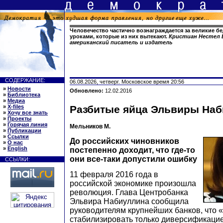
Человечество частично вознаграждается за великие б
уроками, которые из них вытекают.
Кристиан Нестел Б
американский писатель и издатель
СОДЕРЖАНИЕ:
06.08.2026, четверг. Московское время 20:56
»
Новости
Обновлено:
12.02.2016
»
Библиотека
»
Медиа
»
X-files
Разбитые яйца Эльвиры На
»
Хочу все знать
»
Проекты
»
Горячая линия
Мельников М.
»
Публикации
»
Ссылки
До российских чиновников
»
О нас
»
English
постепенно доходит, что где-то
они все-таки допустили ошибку
ССЫЛКИ:
11 февраля 2016 года в
российской экономике произошла
революция. Глава Центробанка
Эльвира Набиуллина сообщила
руководителям крупнейших банков, что 
стабилизировать только диверсификацие