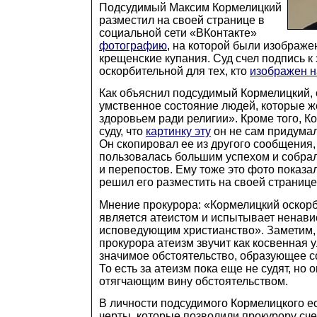
Подсудимый Максим Кормелицкий
разместил на своей странице в
социальной сети «ВКонтакте»
фотографию
, на которой были изображ
крещенские купания. Суд счел подпись к
оскорбительной для тех, кто
изображен н
Как объяснил подсудимый Кормелицкий, 
умственное состояние людей, которые 
здоровьем ради религии». Кроме того, К
суду, что
картинку эту
он не сам придумал
Он скопировал ее из другого сообщения, 
пользовалась большим успехом и собра
и перепостов. Ему тоже это фото показа
решил его разместить на своей странице
Мнение прокурора: «Кормелицкий оскорб
является атеистом и испытывает ненави
исповедующим христианство». Заметим, 
прокурора атеизм звучит как косвенная у
значимое обстоятельство, образующее с
То есть за атеизм пока еще не судят, но 
отягчающим вину обстоятельством.
В личности подсудимого Кормелицкого е
черты, которые позволили прокурору сче