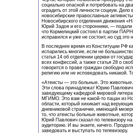
социально опасной и потребовать на два
оградить от этой личности социум. Дело 
новосибирские православные активисты
Новосибирского отделения движения «
Юрий Задоя и его сторонники, — подали 
что Кормелицкий состоял в партии ПАРН
исправился и уже не состоит, но суд это н
В последнее время из Конституции РФ ка
испарились многие, если не большинство
статья 14 об отделении церкви от госуда
всех конфессий, а также статья 28 о своб
говорится о праве граждан свободно ис
религию или не исповедовать никакой. То
«Атеисты — это больные. Это животные.
Эти слова принадлежат Юрию Павлович
заведующему кафедрой мировой литерат
МГИМО. Это вам не какой-то пацан из Н
области, который хихикает над верующи
дневниковой страничке, имеющей мизер
то, что атеисты больные животные, кото
Юрий Павлович сказал по телевизору н
аудиторию. И вы знаете, ничего. Продол
заведовать и выступать по телевизору.