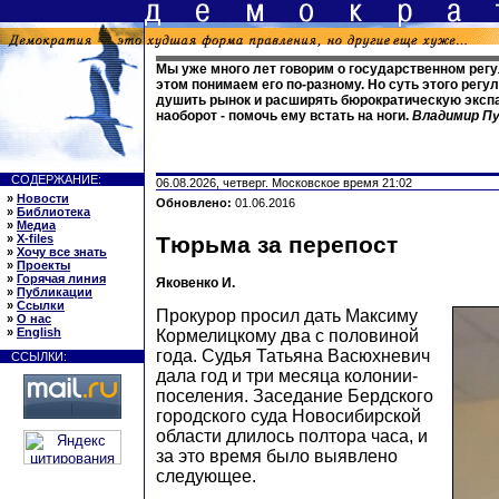
Мы уже много лет говорим о государственном рег
этом понимаем его по-разному. Но суть этого регу
душить рынок и расширять бюрократическую экспа
наоборот - помочь ему встать на ноги.
Владимир П
СОДЕРЖАНИЕ:
06.08.2026, четверг. Московское время 21:02
»
Новости
Обновлено:
01.06.2016
»
Библиотека
»
Медиа
»
X-files
Тюрьма за перепост
»
Хочу все знать
»
Проекты
»
Горячая линия
Яковенко И.
»
Публикации
»
Ссылки
Прокурор просил дать Максиму
»
О нас
»
English
Кормелицкому два с половиной
года. Судья Татьяна Васюхневич
ССЫЛКИ:
дала год и три месяца колонии-
поселения. Заседание Бердского
городского суда Новосибирской
области длилось полтора часа, и
за это время было выявлено
следующее.