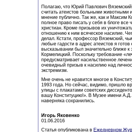
Полагаю, что Юрий Павлович Вяземский
считать атеистов больными животными и
мнение публично. Так же, как и Максим 
полное право писать у себя в блоге все 
христиан. Кроме призывов их уничтожать
отношению к ним всяческое насилие. Чег
делал. Кстати, профессор Вяземский, чь
любые гадости в адрес атеистов я готов 
высказывании был значительно ближе к 
Кормелицкий. Поскольку требование «ле
предусматривает насильственное лечени
очевидный призыв к насилию над личнос
экстремизм.
Мне очень не нравится многое в Консти
1993 года. Но сейчас, видимо, пришло в
улицы с плакатами советских диссидент
вашу Конституцию!». В Музее имени А.Д
наверняка сохранились.
Игорь Яковенко
01.06.2016
Статья опубликована в
Ежедневном Жур