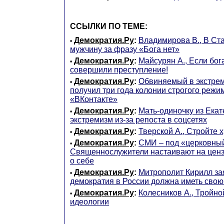
ССЫЛКИ ПО ТЕМЕ:
Демократия.Ру
:
Владимирова В., В Ст
•
мужчину за фразу «Бога нет»
Демократия.Ру
:
Майсурян А., Если бога 
•
совершили преступление!
Демократия.Ру
:
Обвиняемый в экстре
•
получил три года колонии строгого режи
«ВКонтакте»
Демократия.Ру
:
Мать-одиночку из Екат
•
экстремизм из-за репоста в соцсетях
Демократия.Ру
:
Тверской А., Стройте 
•
Демократия.Ру
:
СМИ – под «церковный
•
Священнослужители настаивают на ценз
о себе
Демократия.Ру
:
Митрополит Кирилл зая
•
демократия в России должна иметь сво
Демократия.Ру
:
Колесников А., Тройно
•
идеологии