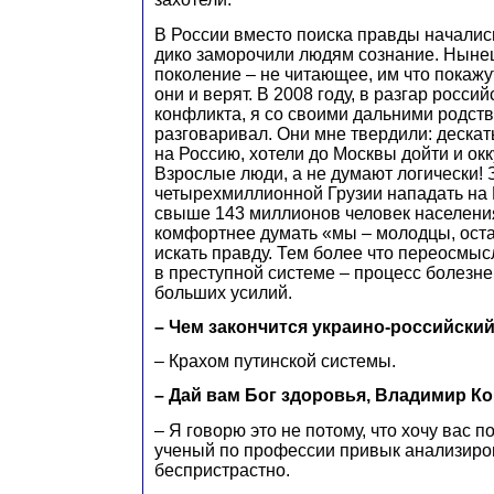
В России вместо поиска правды начали
дико заморочили людям сознание. Ныне
поколение – не читающее, им что покажут
они и верят. В 2008 году, в разгар россий
конфликта, я со своими дальними родст
разговаривал. Они мне твердили: дескат
на Россию, хотели до Москвы дойти и окк
Взрослые люди, а не думают логически!
четырехмиллионной Грузии нападать на 
свыше 143 миллионов человек населени
комфортнее думать «мы – молодцы, оста
искать правду. Тем более что переосмыс
в преступной системе – процесс болезн
больших усилий.
– Чем закончится украино-российски
– Крахом путинской системы.
– Дай вам Бог здоровья, Владимир К
– Я говорю это не потому, что хочу вас п
ученый по профессии привык анализиро
беспристрастно.