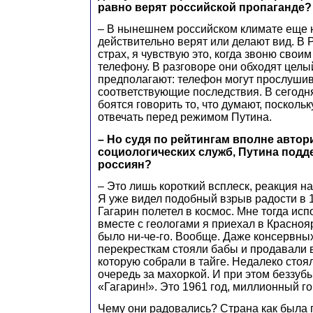
равно верят российской пропаганде?
– В нынешнем российском климате еще 
действительно верят или делают вид. В
страх, я чувствую это, когда звоню свои
телефону. В разговоре они обходят целый
предполагают: телефон могут прослушиват
соответствующие последствия. В сегод
боятся говорить то, что думают, поскольк
отвечать перед режимом Путина.
– Но судя по рейтингам вполне авто
социологических служб, Путина подд
россиян?
– Это лишь короткий всплеск, реакция н
Я уже видел подобный взрыв радости в 1
Гагарин полетел в космос. Мне тогда исп
вместе с геологами я приехал в Краснояр
было ни-че-го. Вообще. Даже консервных
перекресткам стояли бабы и продавали 
которую собрали в тайге. Недалеко стоя
очередь за махоркой. И при этом беззуб
«Гагарин!». Это 1961 год, миллионный г
Чему они радовались? Страна как была г