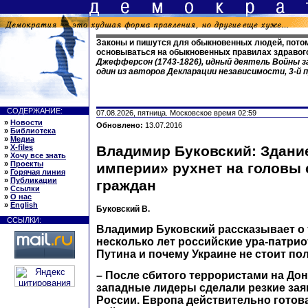
Законы и пишутся для обыкновенных людей, пото
основываться на обыкновенных правилах здравог
Джефферсон (1743-1826), идный деятель Войны 
один из авторов Декларации независимости, 3-й
СОДЕРЖАНИЕ:
07.08.2026, пятница. Московское время 02:59
»
Новости
Обновлено:
13.07.2016
»
Библиотека
»
Медиа
»
X-files
Владимир Буковский: Здани
»
Хочу все знать
»
Проекты
империи» рухнет на головы
»
Горячая линия
»
Публикации
граждан
»
Ссылки
»
О нас
»
English
Буковский В.
ССЫЛКИ:
Владимир Буковский рассказывает о т
несколько лет российские ура-патри
Путина и почему Украине не стоит по
– После сбитого террористами на Дон
западные лидеры сделали резкие зая
России. Европа действительно готова