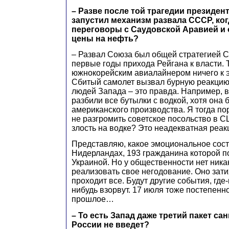
– Разве после той трагедии президен
запустил механизм развала СССР, ког
переговоры с Саудовской Аравией и
цены на нефть?
– Развал Союза был общей стратегией 
первые годы прихода Рейгана к власти. 
южнокорейским авиалайнером ничего к э
Сбитый самолет вызвал бурную реакцию
людей Запада – это правда. Например, в
разбили все бутылки с водкой, хотя она б
американского производства. Я тогда п
не разгромить советское посольство в 
злость на водке? Это неадекватная реак
Представляю, какое эмоциональное сост
Нидерландах, 193 гражданина которой п
Украиной. Но у общественности нет ника
реализовать свое негодование. Оно затих
проходит все. Будут другие события, где
нибудь взорвут. 17 июля тоже постепенн
прошлое…
– То есть Запад даже третий пакет са
России не введет?