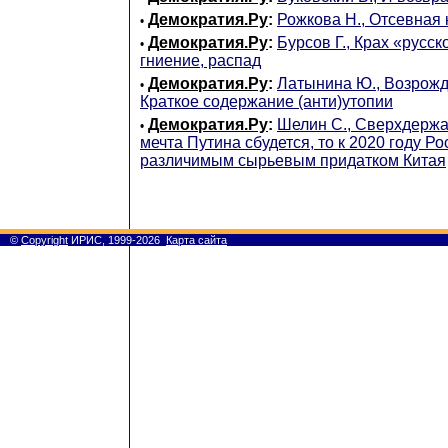
Демократия.Ру
:
Рожкова Н., Отсевная
•
Демократия.Ру
:
Бурсов Г., Крах «русск
•
гниение, распад
Демократия.Ру
:
Латынина Ю., Возрожд
•
Краткое содержание (анти)утопии
Демократия.Ру
:
Шелин С., Сверхдержа
•
мечта Путина сбудется, то к 2020 году Р
различимым сырьевым придатком Китая
©
Copyright
ИРИС, 1999-2026
Карта сайта