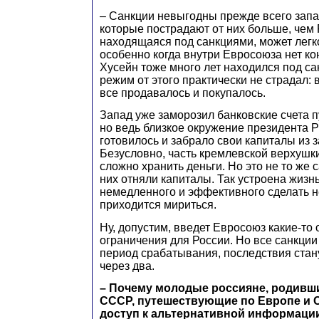
– Санкции невыгодны прежде всего зап
которые пострадают от них больше, чем 
находящаяся под санкциями, может легко
особенно когда внутри Евросоюза нет к
Хусейн тоже много лет находился под са
режим от этого практически не страдал: 
все продавалось и покупалось.
Запад уже заморозил банковские счета п
но ведь близкое окружение президента Р
готовилось и забрало свои капиталы из 
Безусловно, часть кремлевской верхушки
сложно хранить деньги. Но это не то же с
них отняли капиталы. Так устроена жизнь
немедленного и эффективного сделать н
приходится мириться.
Ну, допустим, введет Евросоюз какие-то
ограничения для России. Но все санкции
период срабатывания, последствия ста
через два.
– Почему молодые россияне, родивш
СССР, путешествующие по Европе и
доступ к альтернативной информации 