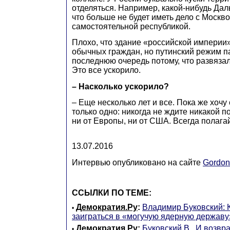
отделяться. Например, какой-нибудь Дал
что больше не будет иметь дело с Москво
самостоятельной республикой.
Плохо, что здание «российской империи»
обычных граждан, но путинский режим па
последнюю очередь потому, что развязал
Это все ускорило.
– Насколько ускорило?
– Еще несколько лет и все. Пока же хочу
только одно: никогда не ждите никакой 
ни от Европы, ни от США. Всегда полагай
13.07.2016
Интервью опубликовано на сайте
Gordo
ССЫЛКИ ПО ТЕМЕ:
Демократия.Ру
:
Владимир Буковский: 
•
заиграться в «могучую ядерную державу
Демократия.Ру
:
Буковский В., И возвр
•