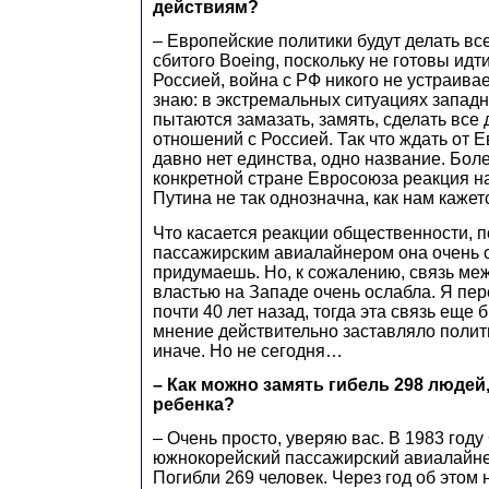
действиям?
– Европейские политики будут делать все
сбитого Boeing, поскольку не готовы идт
Россией, война с РФ никого не устраивае
знаю: в экстремальных ситуациях запад
пытаются замазать, замять, сделать все
отношений с Россией. Так что ждать от Е
давно нет единства, одно название. Боле
конкретной стране Евросоюза реакция н
Путина не так однозначна, как нам кажет
Что касается реакции общественности, п
пассажирским авиалайнером она очень 
придумаешь. Но, к сожалению, связь ме
властью на Западе очень ослабла. Я пе
почти 40 лет назад, тогда эта связь еще
мнение действительно заставляло полит
иначе. Но не сегодня…
– Как можно замять гибель 298 людей
ребенка?
– Очень просто, уверяю вас. В 1983 год
южнокорейский пассажирский авиалайне
Погибли 269 человек. Через год об этом 