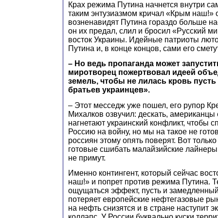
Крах режима Путина начнется внутри само
таким энтузиазмом кричал «Крым наш!» 
возненавидят Путина гораздо больше нас
он их предал, слил и бросил «Русский ми
восток Украины. Идейные патриоты лют
Путина и, в конце концов, сами его сметут
– Но ведь пропаганда может запустит
миротворец пожертвовал идеей объе
земель, чтобы не лилась кровь пусть 
братьев украинцев».
– Этот месседж уже пошел, его рупор К
Михалков озвучил: дескать, американцы
нагнетают украинский конфликт, чтобы 
Россию на войну, но мы на такое не гот
россиян этому опять поверят. Вот только
готовые сшибать малайзийские лайнеры,
не примут.
Именно контингент, который сейчас вос
наш!» и попрет против режима Путина. 
ощущаться эффект, пусть и замедленный,
потеряет европейские нефтегазовые ры
на нефть снизятся и в стране наступит 
коллапс. У России буквально куски терр