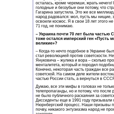
осталась, кроме черемши, жрать нечего!
голодные и беззубые они потому, что стр
Гагарина запустила. Это же все миллиар
народ радовался: мол, пусть мы нищие,
освоили космос. Я в свои 18 лет этого не
71 год, не понимаю.
– Украина почти 70 лет была частью С
тоже остался имперский ген «Пусть м
великие»?
– Когда-то нечто подобное в Украине бы
стал революцией против советскости. Не
Януковича – жулика и вора – сколько про
менталитета, который и породил подобн
Конечно, некоторая часть граждан все р
советской. На самом деле жители восток
частью России стать, а вернуться в СССР
Думаю, все эти мифы в головах не только
телепропаганды, но и потому, что после
не было публичного раскаяния за советс
Диссиденты еще в 1991 году призывали
Нюрнбергский процесс. Наши призывы п
почву, никакого энтузиазма народ не про
захотели.