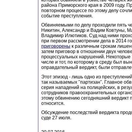
района Приморского края в 2009 году. 
повторном процессе по этому делу сочл
событие преступления.
Обвиняемыми по делу проходили пять че
Никитин, Александр и Вадим Ковтуны, М
Владимир Илютиков. Суд над ними проход
при первом рассмотрении дела в 2014 
приговорены
к различным срокам лишен
затем приговор в отношении двух челов
процессуальных нарушений. Некоторые э
числе и тот, по которому в среду был вы
оправдательный вердикт, были отправле
Этот эпизод - лишь одно из преступлени
так называемых "партизан". Главное обв
серия нападений на полицейских, в резу
сотрудников правоохранительных органо
этому обвинению сегодняшний вердикт 
относится.
Обсуждение последствий вердикта прод
суде 27 июля.