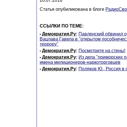
20.07.2016
Статья опубиликована в блоге
РадиоСво
ССЫЛКИ ПО ТЕМЕ:
Демократия.Ру
:
Павленский обвинил о
•
Вацлава Гавела в "открытом пособничес
террору"
Демократия.Ру
:
Посмотрите на стены!
•
Демократия.Ру
:
Из дела "приморских п
•
имена милиционеров-наркоторговцев
Демократия.Ру
:
Поляков Ю., Россия в 
•