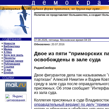
Политик не представляет большинство, а создает бол
СОДЕРЖАНИЕ:
07.08.2026, пятница. Московское время 04:19
»
Новости
Обновлено:
20.07.2016
»
Библиотека
»
Медиа
»
X-files
Двое из пяти "приморских п
»
Хочу все знать
»
Проекты
освобождены в зале суда
»
Горячая линия
»
Публикации
»
Ссылки
РадиоСвобода
»
О нас
»
English
Двое фигурантов дела так называемых 
ССЫЛКИ:
партизан" Алексей Никитин и Вадим Ков
среду в зале суда после оправдательног
присяжных. Об этом сообщает "Интерфа
из зала суда.
Коллегия присяжных в суде Владивосток
оправдательный вердикт по делу "примо
которых обвиняли в убийстве четырех ж