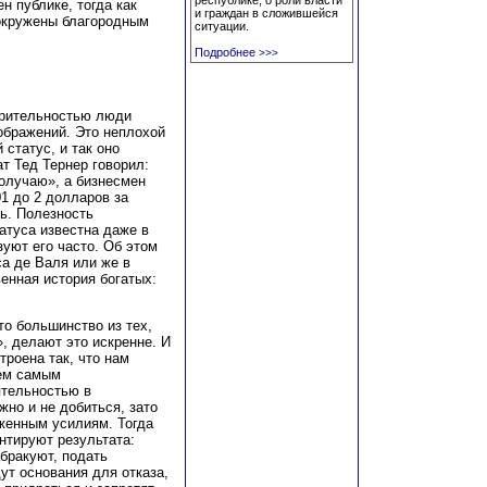
республике, о роли власти
н публике, тогда как
и граждан в сложившейся
 окружены благородным
ситуации.
Подробнее
>>>
орительностью люди
ображений. Это неплохой
статус, и так оно
т Тед Тернер говорил:
олучаю», а бизнесмен
01 до 2 долларов за
ь. Полезность
атуса известна даже в
уют его часто. Об этом
са де Валя или же в
енная история богатых:
о большинство из тех,
, делают это искренне. И
троена так, что нам
тем самым
ятельностью в
жно и не добиться, зато
женным усилиям. Тогда
антируют результата:
бракуют, подать
ут основания для отказа,