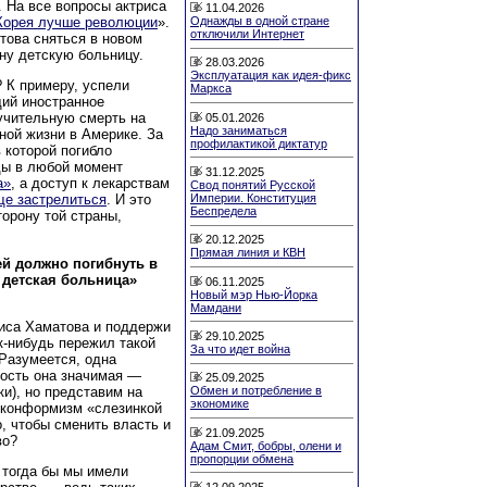
 На все вопросы актриса
11.04.2026
Корея лучше революции
».
Однажды в одной стране
отключили Интернет
това сняться в новом
ну детскую больницу.
28.03.2026
Эксплуатация как идея-фикс
? К примеру, успели
Маркса
ий иностранное
учительную смерть на
05.01.2026
Надо заниматься
ной жизни в Америке. За
профилактикой диктатур
 которой погибло
ды в любой момент
31.12.2025
а»
, а доступ к лекарствам
Свод понятий Русской
Империи. Конституция
ще застрелиться
. И это
Беспредела
торону той страны,
20.12.2025
Прямая линия и КВН
ей должно погибнуть в
 детская больница»
06.11.2025
Новый мэр Нью-Йорка
Мамдани
риса Хаматова и поддержи
29.10.2025
-нибудь пережил такой
За что идет война
 Разумеется, одна
ность она значимая —
25.09.2025
и), но представим на
Обмен и потребление в
экономике
й конформизм «слезинкой
, чтобы сменить власть и
21.09.2025
во?
Адам Смит, бобры, олени и
пропорции обмена
о тогда бы мы имели
12.09.2025