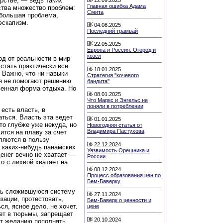
рстве, — ведь таких
Главная ошибка Адама
ства множество проблем:
Смита
 большая проблема,
эскапизм.
04.08.2025
Последний трамвай
22.05.2025
Европа и Россия. Огород и
козел
д от реальности в мир
стать практически все
18.01.2025
. Важно, что ни навыки
Стратегия "кочевого
я не помогают решению
бандита"
венная форма отдыха. Но
08.01.2025
Что Маркс и Энгельс не
поняли в потреблении
есть власть, в
аться. Власть эта ведет
01.01.2025
то глубже уже некуда, но
Новогодняя статья от
Владимира Пастухова
ится на плаву за счет
ляются в пользу
22.12.2024
 каких-нибудь панамских
Уязвимость Орешника и
енег вечно не хватает —
России
о с лихвой хватает на
08.12.2024
Процесс образования цен по
Бем-Баверку
ять сложившуюся систему
27.11.2024
зации, протестовать,
Бем-Баверк о ценности и
я, ясное дело, не хочет.
цене
ет в тюрьмы, запрещает
20.10.2024
ют желанию пополнять