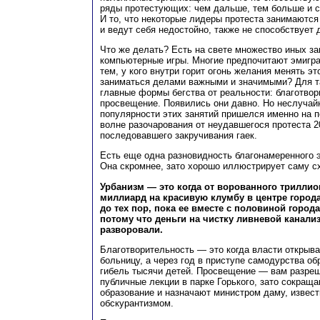
ряды протестующих: чем дальше, тем больше и с
И то, что некоторые лидеры протеста занимаютс
и ведут себя недостойно, также не способствует 
Что же делать? Есть на свете множество иных зан
компьютерные игры. Многие предпочитают эмигра
тем, у кого внутри горит огонь желания менять эт
заниматься делами важными и значимыми? Для т
главные формы бегства от реальности: благотвор
просвещение. Появились они давно. Но неслучайн
популярности этих занятий пришелся именно на 
волне разочарования от неудавшегося протеста 2
последовавшего закручивания гаек.
Есть еще одна разновидность благонамеренного 
Она скромнее, зато хорошо иллюстрирует саму с
Урбанизм — это когда от ворованного триллио
миллиард на красивую клумбу в центре город
до тех пор, пока ее вместе с половиной города
потому что деньги на чистку ливневой канализ
разворовали.
Благотворительность — это когда власти открыв
больницу, а через год в приступе самодурства об
гибель тысячи детей. Просвещение — вам разре
публичные лекции в парке Горького, зато сокращ
образование и назначают министром даму, извес
обскурантизмом.