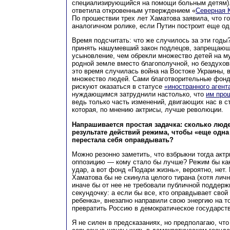
специализирующийся на помощи больным детям).
ответила откровенным утверждением «
Северная 
По прошествии трех лет Хаматова заявила, что го
аналогичном ролике, если Путин построит еще од
Время подсчитать: что же случилось за эти годы
принять нашумевший закон подлецов, запрещающ
усыновление, чем обрекли множество детей на м
родной земле вместо благополучной, но бездухов
это время случилась война на Востоке Украины, в
множество людей. Сами благотворительные фон
рискуют оказаться в статусе
«иностранного агент
нуждающимся затруднили настолько, что
им про
ведь только часть изменений, двигающих нас в с
которая, по мнению актрисы, лучше революции.
Напрашивается простая задачка: сколько люд
результате действий режима, чтобы «еще одна
перестала себя оправдывать?
Можно резонно заметить, что взбрыкни тогда акт
оппозицию — кому стало бы лучше? Режим бы как
удар, а вот фонд «Подари жизнь», вероятно, нет.
Хаматова бы не скинула целого тирана (хотя лич
иначе бы от нее не требовали публичной поддержк
секундочку: а если бы все, кто оправдывает сво
ребенка», внезапно направили свою энергию на то
превратить Россию в демократическое государст
Я не силен в предсказаниях, но предполагаю, чт