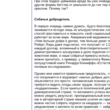
При этом подвох урбанизма вроде бы уже очевиде
другие формы бегства от реальности до сих пор
ореолом. Почему так?
Собачья добродетель
В первую очередь наивно думать, будто благотв
занимаются исходя лишь из альтруистических со
способ прославиться и повысить свой социальный 
работает во всем мире. Американский медиамагна
«Чем больше добра я делаю, тем больше денег п
Роберт Лорш даже подсчитал, что получает от 1,
каждый доллар, вложенный в благотворительност
демонстративного альтруизма в деле поднятия ст
животном мире, и наши собратья-приматы использ
можно прочитать, к примеру, у приматолога Фран
полушутливой книге Ричарда Конниффа «Естеств
полевые исследования».
Однако мне кажется правильным предполагать, чт
кто погружается в водоворот «малых добрых дел»
объясняется это просто: человеческая психика ус
требуется видеть плоды своих трудов, получая 
«подкрепление». Если заняться политической де
демократической стране, то желаемого успеха мо
можно увидеть результат, пропорциональный вло
как в авторитарной стране никакие усилия не гар
можно честно собрать подписи за кандидата — за
уведомление о митинге по всем правилам — найд