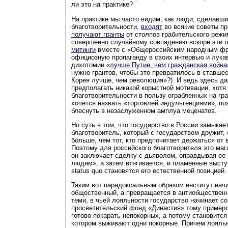
ли это на практике?
На практике мы часто видим, как люди, сделавши
благотворительности,
входят
во всякие советы п
получают гранты
от столпов грабительского режи
совершенно случайному совпадению вскоре эти 
митинги
вместе с «Общероссийским народным ф
официозную пропаганду в своих интервью и лука
дихотомии «
лучше Путин, чем гражданская война
нужно грантов, чтобы это превратилось в ставше
Корея лучше, чем революция»?). И ведь здесь д
предполагать никакой корыстной мотивации, хотя
благотворительности в пользу ограбленных на гра
хочется назвать «торговлей индульгенциями», 
блеснуть в незаслуженном амплуа меценатов.
Но суть в том, что государство в России замыкае
благотворитель, который с государством дружит,
больше, чем тот, кто предпочитает держаться от
Поэтому для российского благотворителя это маг
он заключает сделку с дьяволом, оправдывая ее
людям», а затем втягивается, и пламенные выст
status quo становятся его естественной позицией.
Таким вот парадоксальным образом институт начи
общественный, а превращается в антиобщественн
теми, в чьей лояльности государство начинает с
просветительский фонд «Династия» тому примеро
готово покарать непокорных, а потому становится
котором выживают одни покорные. Причем лояльн