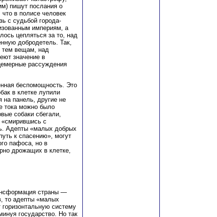
им) пишут послания о
 что в полисе человек
ь с судьбой города-
лизованным империям, а
лось цепляться за то, над
енную добродетель. Так,
 тем вещам, над
меют значение в
ицемерные рассуждения
енная беспомощность. Это
обак в клетке лупили
 на панель, другие не
де тока можно было
рвые собаки сбегали,
, «смирившись с
ть. Адепты «малых добрых
путь к спасению», могут
го пафоса, но в
рно дрожащих в клетке,
рансформация страны —
в, то адепты «малых
 горизонтальную систему
минуя государство. Но так