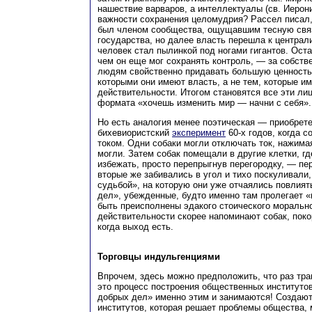
нашествие варваров, а интеллектуалы (св. Иерон
важности сохранения целомудрия? Рассел писал,
был членом сообщества, ощущавшим тесную связ
государства, но далее власть перешла к центра
человек стал пылинкой под ногами гигантов. Оста
чем он еще мог сохранять контроль, — за собств
людям свойственно придавать большую ценность
которыми они имеют власть, а не тем, которые и
действительности. Итогом становятся все эти л
формата «хочешь изменить мир — начни с себя».
Но есть аналогия менее поэтическая — приобрет
бихевиористский
эксперимент
60-х годов, когда с
током. Одни собаки могли отключать ток, нажимая
могли. Затем собак помещали в другие клетки, г
избежать, просто перепрыгнув перегородку, — пе
вторые же забивались в угол и тихо поскуливали
судьбой», на которую они уже отчаялись повлия
дел», убежденные, будто именно там пролегает «
быть преисполнены эдакого стоического морально
действительности скорее напоминают собак, поко
когда выход есть.
Торговцы индульгенциями
Впрочем, здесь можно предположить, что раз т
это процесс построения общественных институто
добрых дел» именно этим и занимаются! Создают
институтов, которая решает проблемы общества, 