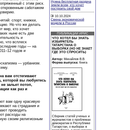
Нужна бесплатная раздача
опряженный с этим риск.
земли всем, кто хочет
я откровенным саботажем
построить свой дом
доверию.
10.10.2024
Смена экономической
ятий: спорт, книжки,
модели в России
цию. Но что же делать
от мир, кто хочет
аких ныне есть две
ПУБЛИКАЦИИ ИРИС
ительность и
ЧТО ХОТЕЛ БЫ ЗНАТЬ
о, что всплеск
ИЗБИРАТЕЛЬ
ТАТАРСТАНА О
последние годы — на
ВЫБОРАХ (НО НЕ ЗНАЕТ
011–12 годов и
ГДЕ ЭТО СПРОСИТЬ)
Автор:
Михайлов В.В.
Форма выпуска:
Книга
эскапизма — урбанизм.
хему.
на вам отстегивают
а, которой вы любуетесь
 не зальет потоп,
ации как раз и
ают вам одну красивую
рекают на страдания и
шают проводить
ают расходы на
Сборник статей ученых и
тную своим религиозным
журналистов о проблемах
демократии в Республике
Татарстан, о выборах в