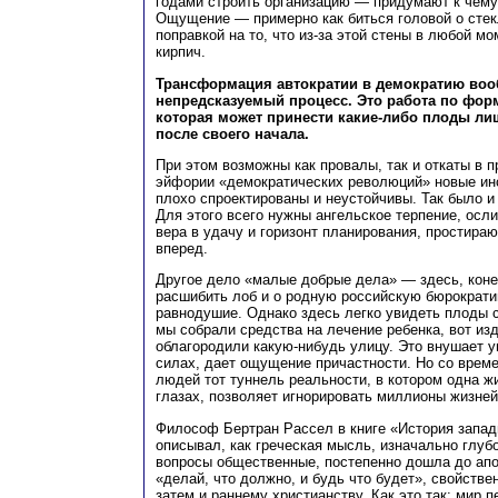
годами строить организацию — придумают к чему 
Ощущение — примерно как биться головой о стек
поправкой на то, что из-за этой стены в любой м
кирпич.
Трансформация автократии в демократию воо
непредсказуемый процесс. Это работа по фор
которая может принести какие-либо плоды ли
после своего начала.
При этом возможны как провалы, так и откаты в п
эйфории «демократических революций» новые ин
плохо спроектированы и неустойчивы. Так было и 
Для этого всего нужны ангельское терпение, осл
вера в удачу и горизонт планирования, простира
вперед.
Другое дело «малые добрые дела» — здесь, коне
расшибить лоб и о родную российскую бюрократи
равнодушие. Однако здесь легко увидеть плоды с
мы собрали средства на лечение ребенка, вот из
облагородили какую-нибудь улицу. Это внушает у
силах, дает ощущение причастности. Но со врем
людей тот туннель реальности, в котором одна жи
глазах, позволяет игнорировать миллионы жизней
Философ Бертран Рассел в книге «История запа
описывал, как греческая мысль, изначально глуб
вопросы общественные, постепенно дошла до ап
«делай, что должно, и будь что будет», свойстве
затем и раннему христианству. Как это так: мир 