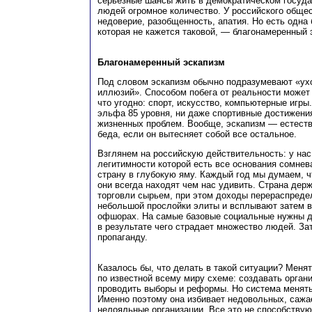
серьезные шансы жить в демократическом госуда
людей огромное количество. У российского обще
недоверие, разобщенность, апатия. Но есть одна
которая не кажется таковой, — благонамеренный 
Благонамеренный эскапизм
Под словом эскапизм обычно подразумевают «ухо
иллюзий». Способом побега от реальности может 
что угодно: спорт, искусство, компьютерные игры
эльфа 85 уровня, ни даже спортивные достижени
жизненных проблем. Вообще, эскапизм — естест
беда, если он вытесняет собой все остальное.
Взглянем на российскую действительность: у нас 
легитимности которой есть все основания сомнев
страну в глубокую яму. Каждый год мы думаем, ч
они всегда находят чем нас удивить. Страна держ
торговли сырьем, при этом доходы перераспреде
небольшой прослойки элиты и всплывают затем в
офшорах. На самые базовые социальные нужны д
в результате чего страдает множество людей. Зат
пропаганду.
Казалось бы, что делать в такой ситуации? Мен
по известной всему миру схеме: создавать органи
проводить выборы и реформы. Но система менятьс
Именно поэтому она избивает недовольных, сажа
нелояльные организации. Все это не способству