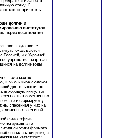
придраться и запретят.
лянную стену. С
омент может прилететь
бще долгий и
мированию институтов,
шь через десятилетия
рошлое, когда после
ституты оказываются
с Россией, и с Украиной.
иное упрямство, азартная
ющийся на долгие годы
чно, тоже можно
ю, и об обычное людское
воей деятельности: вот
дали хорошую книгу, вот
веренность в собственных
енем это и формирует у
знь, спасенная у них на
, сломанных за спиной.
дной философии»
око погруженная в
олитичной этики формата
нной сначала стоицизму, а
переживает катастрофу,