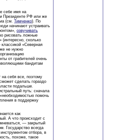
е себе имя на
ри Президенте РФ или же
ма (см.
Тимченко
). По
люди начинают устраивать
ронтом»,
озвучивать
во рисовать ложные
» (интересно, сколько
е классикой «Северная
аже не нужно
 организацию
нты от грабителей очень
позволяющими бандитам
т на себя все, поэтому
 сможет сделать гораздо
 власти подальше.
истральный путь: сначала
 «необходимостью помочь
упления в поддержку
нается как
ый. А что происходит с
омневаться, — закрытый
м. Государство всегда
 инструментом отбора, в
ость, похоже, такое