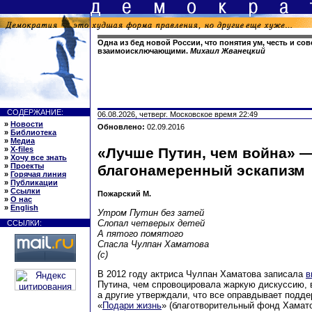
Одна из бед новой России, что понятия ум, честь и сов
взаимоисключающими.
Михаил Жванецкий
СОДЕРЖАНИЕ:
06.08.2026, четверг. Московское время 22:49
»
Новости
Обновлено:
02.09.2016
»
Библиотека
»
Медиа
»
X-files
«Лучше Путин, чем война» 
»
Хочу все знать
»
Проекты
благонамеренный эскапизм
»
Горячая линия
»
Публикации
»
Ссылки
Пожарский М.
»
О нас
»
English
Утром Путин без затей
Слопал четверых детей
ССЫЛКИ:
А пятого помятого
Спасла Чулпан Хаматова
(с)
В 2012 году актриса Чулпан Хаматова записала
в
Путина, чем спровоцировала жаркую дискуссию, 
а другие утверждали, что все оправдывает подд
«
Подари жизнь
» (благотворительный фонд Хамат