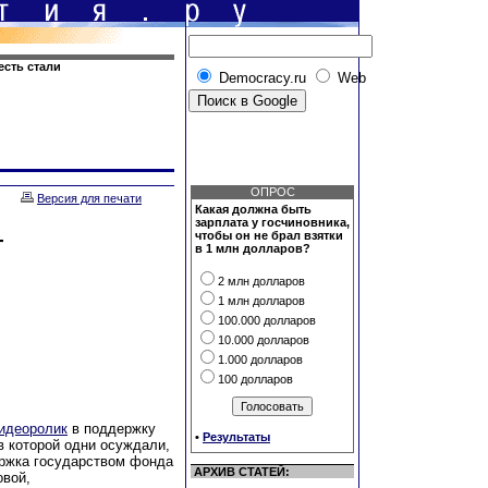
есть стали
Democracy.ru
Web
ОПРОС
Версия для печати
Какая должна быть
зарплата у госчиновника,
—
чтобы он не брал взятки
в 1 млн долларов?
2 млн долларов
1 млн долларов
100.000 долларов
10.000 долларов
1.000 долларов
100 долларов
идеоролик
в поддержку
•
Результаты
в которой одни осуждали,
ержка государством фонда
АРХИВ СТАТЕЙ:
овой,