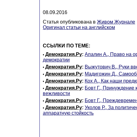
08.09.2016
Статья опубликована в
Живом Журнале
Оригинал статьи на английском
ССЫЛКИ ПО ТЕМЕ:
Демократия.Ру
:
Апалин А., Право на о
•
демократии
Демократия.Ру
:
Выжутович В., Руки вв
•
Демократия.Ру
:
Мадигожин Д., Самооб
•
Демократия.Ру
:
Кох А., Как наши пред
•
Демократия.Ру
:
Бовт Г., Принуждение 
•
вежливости
Демократия.Ру
:
Бовт Г., Преждевреме
•
Демократия.Ру
:
Уколов Р., За политич
•
аппаратную стойкость