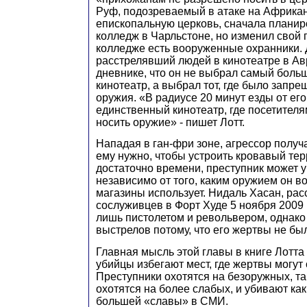
Руф, подозреваемый в атаке на Африка
епископальную церковь, сначала планир
колледж в Чарльстоне, но изменил свой п
колледже есть вооруженные охранники.
расстрелявший людей в кинотеатре в Ав
дневнике, что он не выбрал самый боль
кинотеатр, а выбрал тот, где было запр
оружия. «В радиусе 20 минут езды от ег
единственный кинотеатр, где посетител
носить оружие» - пишет Лотт.
Нападая в ган-фри зоне, агрессор получа
ему нужно, чтобы устроить кровавый те
достаточно времени, преступник может 
независимо от того, каким оружием он в
магазины использует. Нидаль Хасан, ра
сослуживцев в Форт Худе 5 ноября 2009
лишь пистолетом и револьвером, однако
выстрелов потому, что его жертвы не б
Главная мысль этой главы в книге Лотта
убийцы избегают мест, где жертвы могут
Преступники охотятся на безоружных, та
охотятся на более слабых, и убивают ка
большей «славы» в СМИ.