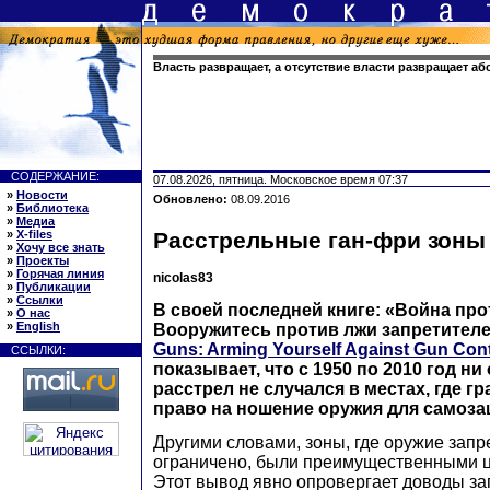
Власть развращает, а отсутствие власти развращает а
СОДЕРЖАНИЕ:
07.08.2026, пятница. Московское время 07:37
»
Новости
Обновлено:
08.09.2016
»
Библиотека
»
Медиа
»
X-files
Расстрельные ган-фри зоны
»
Хочу все знать
»
Проекты
»
Горячая линия
nicolas83
»
Публикации
»
Ссылки
В своей последней книге: «Война про
»
О нас
»
English
Вооружитесь против лжи запретителе
Guns: Arming Yourself Against Gun Cont
ССЫЛКИ:
показывает, что с 1950 по 2010 год н
расстрел не случался в местах, где г
право на ношение оружия для самоз
Другими словами, зоны, где оружие зап
ограничено, были преимущественными ц
Этот вывод явно опровергает доводы за