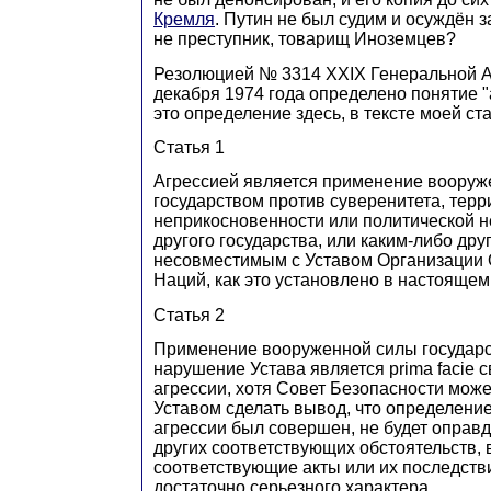
Кремля
. Путин не был судим и осуждён за
не преступник, товарищ Иноземцев?
Резолюцией № 3314 ХХIХ Генеральной 
декабря 1974 года определено понятие "
это определение здесь, в тексте моей ста
Статья 1
Агрессией является применение вооруж
государством против суверенитета, тер
неприкосновенности или политической 
другого государства, или каким-либо дру
несовместимым с Уставом Организации
Наций, как это установлено в настоящем
Статья 2
Применение вооруженной силы государ
нарушение Устава является prima facie 
агрессии, хотя Совет Безопасности може
Уставом сделать вывод, что определение 
агрессии был совершен, не будет оправ
других соответствующих обстоятельств, в
соответствующие акты или их последств
достаточно серьезного характера.