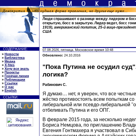
Люди спрашивают о разнице между лидером и бос
открытую, босс в закрытую. Лидер ведет, босс гони
1919), американский политик, 25-й вице-президен
США
СОДЕРЖАНИЕ:
07.08.2026, пятница. Московское время 10:48
»
Новости
Обновлено:
24.10.2016
»
Библиотека
»
Медиа
»
X-files
"Пока Путина не осудил суд".
»
Хочу все знать
»
Проекты
логика?
»
Горячая линия
»
Публикации
»
Ссылки
Рабинович С.
»
О нас
»
English
Я думаю… нет, я уверен, что все честн
ССЫЛКИ:
жёстко противостоять всем попыткам со
либеральной или псевдо-либеральной "
отбеливать Путина и его ОПГ.
В феврале 2015 года, за несколько неде
Бориса Немцова, по приглашению Влад
Евгения Гонтмахера я участвовал в Сиб
экономическом форуме в Алтайских горах