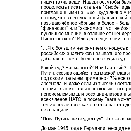
пишут такие вещи. Наверное, чтобы был
продолжать писать статьи в "Снобе" и д
приглашёнными на "Эхо", куда лично мне
потому, что в сегодняшней фашистской п
называю чёрное чёрным, а белое – белы
"финансист" или "экономист" мог не боят
публичное мнение, в отличие от Шендер
Пионтковского? Или дело ещё в чём-то 
"…Я с большим неприятием отношусь к 
российских аналитиков называть его пр
добавляют: пока Путина не осудил суд.
Какой суд? Басманный? Или Гаагский? П
Путин, скрывающийся под маской главы 
под своим пальцем примерно 47% всего
арсенала. И даже если из тысячи боеголо
теории, взлетят только несколько, этот р
неприемлемым для всех цивилизованных
всех членов НАТО, а посему Гаага может
только после того, как его оттащат от яд
не оттащили.
"Пока Путина не осудил суд". Что за логи
До мая 1945 года в Германии геноцид е