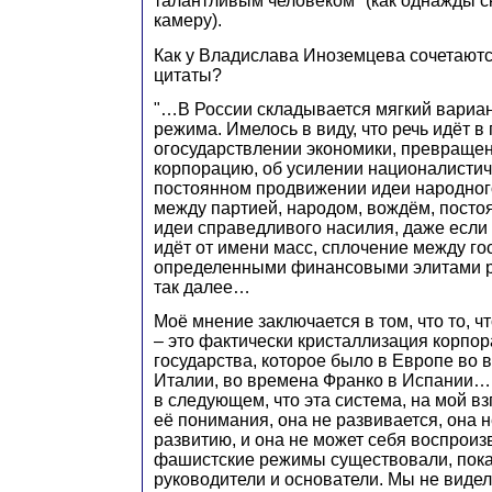
талантливым человеком" (как однажды с
камеру).
Как у Владислава Иноземцева сочетают
цитаты?
"…В России складывается мягкий вариа
режима. Имелось в виду, что речь идёт в
огосударствлении экономики, превращен
корпорацию, об усилении националистич
постоянном продвижении идеи народного
между партией, народом, вождём, посто
идеи справедливого насилия, даже если 
идёт от имени масс, сплочение между го
определенными финансовыми элитами р
так далее…
Моё мнение заключается в том, что то, ч
– это фактически кристаллизация корпо
государства, которое было в Европе во
Италии, во времена Франко в Испании…
в следующем, что эта система, на мой вз
её понимания, она не развивается, она н
развитию, и она не может себя воспроиз
фашистские режимы существовали, пока
руководители и основатели. Мы не видел