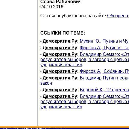
Слава Рабинович
24.10.2016
Статья опубликована на сайте
Обозрева
ССЫЛКИ ПО ТЕМЕ:
Демократия.Ру
:
Мухин Ю., Путина и Чу
•
Демократия.Ру
:
Фирсов А., Путин и ста
•
Демократия.Ру
:
Владимир Семаго: «Э
•
результатов выборов, а заговор с целью
удержания власти»
Демократия.Ру
:
Фирсов А., Собянин, П
•
Демократия.Ру
:
Владимир Путин неод
•
закон
Демократия.Ру
:
Боровой К., 12 претен
•
Демократия.Ру
:
Владимир Семаго: «Э
•
результатов выборов, а заговор с целью
удержания власти»