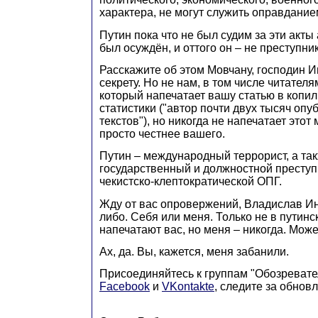
характера, не могут служить оправдание
Путин пока что не был судим за эти акты 
был осуждён, и оттого он – не преступник
Расскажите об этом Мовчану, господин 
секрету. Но не нам, в том числе читателя
который напечатает вашу статью в копи
статистики ("автор почти двух тысяч оп
текстов"), но никогда не напечатает этот 
просто честнее вашего.
Путин – международный террорист, а та
государственный и должностной преступ
чекистско-клептократической ОПГ.
Жду от вас опровержений, Владислав Ин
либо. Себя или меня. Только не в путин
напечатают вас, но меня – никогда. Може
Ах, да. Вы, кажется, меня забанили.
Присоединяйтесь к группам "Обозревате
Facebook
и
VKontakte
, следите за обнов