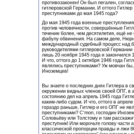
противозаконен! Он был легален, соглас
гитлеровской Германии. И оттого Гитлер
преступниками до мая 1945 года?
До мая 1945 года военные преступления
против человечности, совершённые Гитл
течение более, чем десятилетия, ещё н
фабулу обвинения. На самом деле, Нюрн
международный судебный процесс над
руководителями гитлеровской Германии 
лишь 20 ноября 1945 года и закончился 1
И что, оттого до 1 октября 1946 года Гит
являлись преступниками? Уж мовчан бы,
Иноземцев!
Вы знаете о последних днях Гитлера в с
окружении видных членов своей ОПГ, в 
состоянию дел на апрель 1945 года Гитл
каким-либо судом. И что, оттого в апреле
гораздо раньше, Гитлер и его ОПГ не яв
преступниками? C’mon, господин Инозем
Соловьёву или Толстому и там расскажит
преступник! Или морочьте голову части а
классической пропорции правды и лжи 80