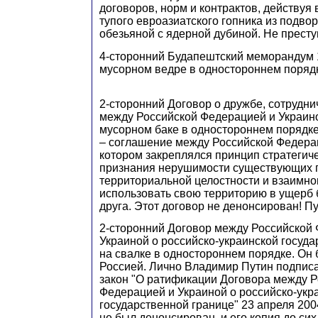
договоров, норм и контрактов, действуя 
тупого евроазиатского гопника из подво
обезьяной с ядерной дубиной. Не прест
4-сторонний Будапештский меморандум 1
мусорном ведре в одностороннем порядк
2-сторонний Договор о дружбе, сотрудни
между Российской Федерацией и Украино
мусорном баке в одностороннем порядке.
– соглашение между Российской Федерац
котором закреплялся принцип стратегиче
признания нерушимости существующих г
территориальной целостности и взаимно
использовать свою территорию в ущерб 
друга. Этот договор не денонсирован! П
2-сторонний Договор между Российской
Украиной о российско-украинской госуда
на свалке в одностороннем порядке. Он
Россией. Лично Владимир Путин подпи
закон "О ратификации Договора между 
Федерацией и Украиной о российско-укр
государственной границе" 23 апреля 200
не был денонсирован, и его копия до си