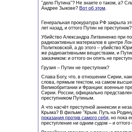
"дело Путина"? Не знаете о таком, а? С
Андрее Зыкове?
Вот об этом
.
Генеральная прокуратура РФ закрыла эт
лет назад, и оттого Путин не преступник?
Убийство Александра Литвиненко при п
радиоактивных материалов в центре Ло
Политковской, а до этого – убийство Ю
же радиоактивными веществами, и Путин
заказчиком: и оттого он опять не преступ
Грузия – Путин не преступник?
Слава Богу, что, в отношении Сирии, на
слова, прямым текстом, на самом высше
Великобритании и Франции: военные пр
Сирии. России, официально представле
преступником Путиным.
А что насчёт преступной аннексии и нез
Крыма? В фильме "Крым. Путь на Родин
показания против самого себя
, но пока 
преступление ни одним судом – и оттого