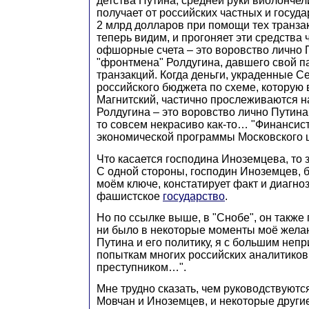
детства Путина, средней руки виолончел
получает от российских частных и госуд
2 млрд долларов при помощи тех транза
теперь видим, и прогоняет эти средства 
офшорные счета – это воровство лично 
"фронтмена" Ролдугина, давшего свой па
транзакций. Когда деньги, украденные С
российского бюджета по схеме, которую
Магнитский, частично прослеживаются 
Ролдугина – это воровство лично Путина.
то совсем некрасиво как-то… "Финансист
экономической программы Московского 
Что касается господина Иноземцева, то 
С одной стороны, господин Иноземцев, 
моём ключе, констатирует факт и диагно
фашистское
государство
.
Но по ссылке выше, в "Снобе", он также
ни было в некоторые моменты моё желан
Путина и его политику, я с большим неп
попыткам многих российских аналитиков
преступником…".
Мне трудно сказать, чем руководствуются
Мовчан и Иноземцев, и некоторые другие,