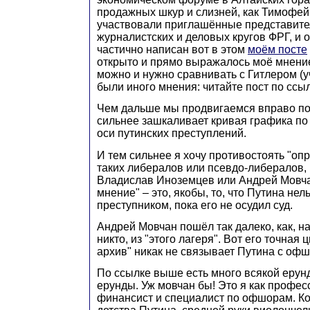
продажных шкур и слизней, как Тимофей
участвовали приглашённые представите
журналистских и деловых кругов ФРГ, и о
частично написан вот в этом
моём посте
открыто и прямо выражалось моё мнение 
можно и нужно сравнивать с Гитлером 
были иного мнения: читайте пост по ссы
Чем дальше мы продвигаемся вправо по
сильнее зашкаливает кривая графика по
оси путинских преступлений.
И тем сильнее я хочу противостоять "о
таких либералов или псевдо-либералов, 
Владислав Иноземцев или Андрей Мовч
мнение" – это, якобы, то, что Путина нел
преступником, пока его не осудил суд.
Андрей Мовчан пошёл так далеко, как, н
никто, из "этого лагеря". Вот его точная
архив" никак не связывает Путина с офшо
По ссылке выше есть много всякой ерун
ерунды. Уж мовчан бы! Это я как профес
финансист и специалист по офшорам. К