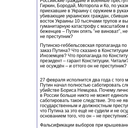
Российские граждане и военные преступ
Гиркин, Бородай, Моторола и Ко, по указ
приехавшие в Украину с оружием в рука
убивающие украинских граждан, сбивши
восток Украины 10 тысячами трупов и в
гуманитарную катастрофу с масштабом 
беженцев – Путин опять "не виноват", не
не преступник?
Путинско-геббельсовская пропаганда по
заказ Путина? Что сказано в Конституци
Иноземцев? Что пропаганда по Конститу
президент – гарант Конституции. Читали
не осуждён – и оттого он не преступник?
27 февраля исполнится два года с того м
Путин начал полностью саботировать сл
убийстве Бориса Немцова. Почему личн
в России больше никто не может единоли
саботировать такое следствие. Это не я
государственным и должностным преступ
что Путина за это ещё не судили и не ос
основанием того, что он – не преступник
Фальсификации выборов при крышевании