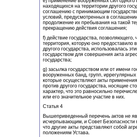
e) применение вооруженных сил одного 
находящихся на территории другого госу
соглашению с принимающим государств
условий, предусмотренных в соглашении
продолжение их пребывания на такой те
прекращению действия соглашения;
f) действие государства, позволяющего, 
территория, которую оно предоставило 
другого государства, использовалась эт
государством для совершения акта агрес
государства;
g) засылка государством или от имени г
вооруженных банд, групп, иррегулярных
которые осуществляют акты применени
против другого государства, носящие ст
характер, что это равносильно перечис
или его значительное участие в них.
Статья 4
Вышеприведенный перечень актов не яв
исчерпывающим, и Совет Безопасности 
что другие акты представляют собой агр
положениям Устава.