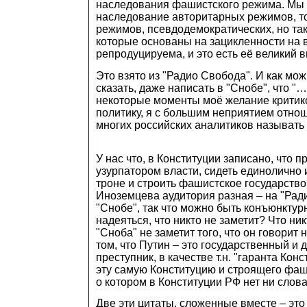
наследования фашистского режима. Мы
наследование авторитарных режимов, т
режимов, псевдодемократических, но так
которые основаны на зацикленности на 
репродуцируема, и это есть её великий 
Это взято из "Радио Свобода". И как мож
сказать, даже написать в "Снобе", что "
некоторые моменты моё желание критико
политику, я с большим неприятием отно
многих российских аналитиков называть
У нас что, в Конституции записано, что п
узурпатором власти, сидеть единолично 
троне и строить фашистское государство
Иноземцева аудитория разная – на "Рад
"Снобе", так что можно быть конъюнкту
надеяться, что никто не заметит? Что ник
"Сноба" не заметит того, что он говорит 
том, что Путин – это государственный и
преступник, в качестве т.н. "гаранта Кон
эту самую Конституцию и строящего фаш
о котором в Конституции РФ нет ни слов
Две эти цитаты, сложенные вместе – эт