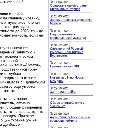
атками своей
11.04.2026
Однажды в одной стране
отключили Интернет
ливо и лайяй.
28.03.2026
сла главному хозяину,
Эксплуатация как идея-фикс
ных мультиков, клепая
Маркса
льство громоздит
ия»: то до 2025, то – до
05.01.2026
Надо заниматься
компетентность, если не
профилактикой диктатур
31.12.2025
ствует нынешнее
Свод понятий Русской
недаемый завистью к
Империи. Конституция
Беспредела
 о технологическом
упательной
20.12.2025
овейший танк «Армата»,
Прямая линия и КВН
 родственников горе-
ки в глубоко
06.11.2025
Новый мэр Нью-Йорка
, родимая, в итоге и
Мамдани
ник» вместе с «душегубом
ратегов еще умоется
29.10.2025
 ответа».
За что идет война
щеты запуганное
25.09.2025
учатель, активно
Обмен и потребление в
экономике
сей площади разоренной
ть, то – лишь за то, что
21.09.2025
м народе». При этом
Адам Смит, бобры, олени и
мощь» Украине (уж не
пропорции обмена
а Донбассе –
12.09.2025