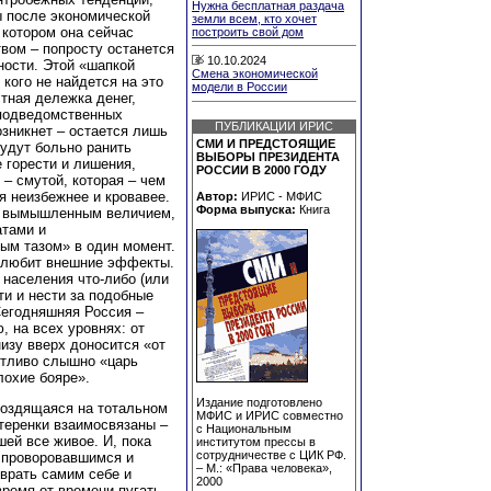
Нужна бесплатная раздача
ы после экономической
земли всем, кто хочет
 котором она сейчас
построить свой дом
вом – попросту останется
10.10.2024
ности. Этой «шапкой
Смена экономической
кого не найдется на это
модели в России
тная дележка денег,
 подведомственных
ПУБЛИКАЦИИ ИРИС
озникнет – остается лишь
СМИ И ПРЕДСТОЯЩИЕ
будут больно ранить
ВЫБОРЫ ПРЕЗИДЕНТА
 горести и лишения,
РОССИИ В 2000 ГОДУ
– смутой, которая – чем
я неизбежнее и кровавее.
Автор:
ИРИС - МФИС
Форма выпуска:
Книга
 с вымышленным величием,
атами и
ым тазом» в один момент.
я любит внешние эффекты.
населения что-либо (или
ти и нести за подобные
Сегодняшняя Россия –
 на всех уровнях: от
низу вверх доносится «от
четливо слышно «царь
лохие бояре».
Издание подготовлено
моздящаяся на тотальном
МФИС и ИРИС совместно
стеренки взаимосвязаны –
с Национальным
шей все живое. И, пока
институтом прессы в
сотрудничестве с ЦИК РФ.
я проворовавшимся и
– М.: «Права человека»,
врать самим себе и
2000
ремя от времени пугать