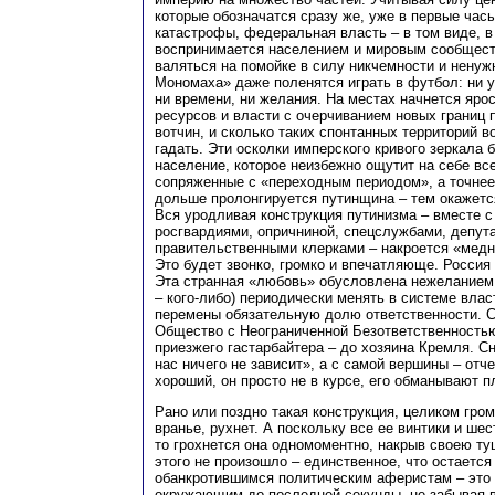
которые обозначатся сразу же, уже в первые час
катастрофы, федеральная власть – в том виде, в
воспринимается населением и мировым сообщест
валяться на помойке в силу никчемности и ненуж
Мономаха» даже поленятся играть в футбол: ни у 
ни времени, ни желания. На местах начнется ярос
ресурсов и власти с очерчиванием новых границ
вотчин, и сколько таких спонтанных территорий в
гадать. Эти осколки имперского кривого зеркала 
население, которое неизбежно ощутит на себе все
сопряженные с «переходным периодом», а точнее 
дольше пролонгируется путинщина – тем окажетс
Вся уродливая конструкция путинизма – вместе
росгвардиями, опричниной, спецслужбами, депут
правительственными клерками – накроется «медн
Это будет звонко, громко и впечатляюще. Росси
Эта странная «любовь» обусловлена нежеланием 
– кого-либо) периодически менять в системе влас
перемены обязательную долю ответственности. 
Общество с Неограниченной Безответственностью,
приезжего гастарбайтера – до хозяина Кремля. С
нас ничего не зависит», а с самой вершины – от
хороший, он просто не в курсе, его обманывают п
Рано или поздно такая конструкция, целиком гро
вранье, рухнет. А поскольку все ее винтики и ше
то грохнется она одномоментно, накрыв своею ту
этого не произошло – единственное, что остаетс
обанкротившимся политическим аферистам – это 
окружающим до последней секунды, не забывая в