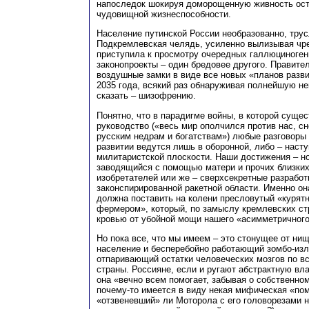
напоследок шокируя доморощенную живность ост
чудовищной жизнеспособности.
Население путинской России необразованно, трус
Подкремлевская челядь, усиленно вылизывая чре
приступила к просмотру очередных галлюциноген
законопроекты – один бредовее другого. Правите
воздушные замки в виде все новых «планов развит
2035 года, всякий раз обнаруживая полнейшую не
сказать – шизофрению.
Понятно, что в парадигме войны, в которой суще
руководство («весь мир ополчился против нас, с
русским недрам и богатствам») любые разговоры
развитии ведутся лишь в оборонной, либо – наст
милитаристской плоскости. Наши достижения – н
заводящийся с помощью матери и прочих близких
изобретателей или же – сверхсекретные разработ
законспирированной ракетной области. Именно она
должна поставить на колени пресловутый «курят
фермером», который, по замыслу кремлевских ст
кровью от убойной мощи нашего «асимметричного
Но пока все, что мы имеем – это стонущее от ни
население и бесперебойно работающий зомбо-изл
отпаривающий остатки человеческих мозгов по в
страны. Россияне, если и ругают абстрактную влас
она «вечно всем помогает, забывая о собственно
почему-то имеется в виду некая мифическая «по
«отзвеневший» ли Моторола с его головорезами н