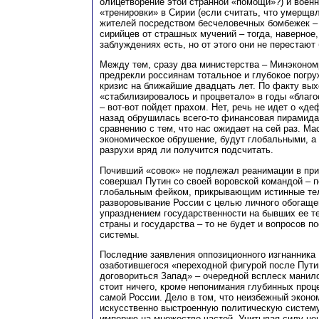
олицетворение этой странной «помощи»?) и воен
«тренировки» в Сирии (если считать, что умерщв
жителей посредством бесчеловечных бомбежек –
сирийцев от страшных мучений – тогда, наверное
заблуждениях есть, но от этого они не перестаю
Между тем, сразу два министерства – Минэконом
предрекли россиянам тотальное и глубокое погру
кризис на ближайшие двадцать лет. По факту выхо
«стабилизировалось и процветало» в годы «благ
– вот-вот пойдет прахом. Нет, речь не идет о «де
назад обрушилась всего-то финансовая пирамида
сравнению с тем, что нас ожидает на сей раз. М
экономическое обрушение, будут глобальными, а
разрухи вряд ли получится подсчитать.
Почивший «совок» не подлежал реанимации в прин
совершал Путин со своей воровской командой – п
глобальным фейком, прикрывающим истинные те
разворовывание России с целью личного обогащ
упразднением государственности на бывших ее те
страны и государства – то не будет и вопросов п
системы.
Последние заявления оппозиционного изгнанника
озаботившегося «переходной фигурой после Путин
договориться Запад» – очередной всплеск манил
стоит ничего, кроме непонимания глубинных проц
самой России. Дело в том, что неизбежный эконо
искусственно выстроенную политическую систем
империю на множество частей. Учитывая силу це