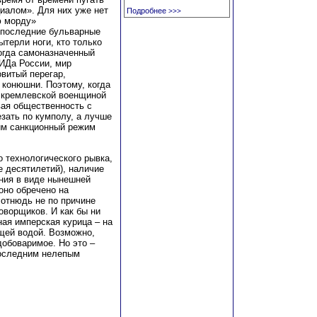
иалом». Для них уже нет
Подробнее
>>>
ю морду»
споследние бульварные
ытерли ноги, кто только
когда самоназначенный
ИДа России, мир
витый перегар,
конюшни. Поэтому, когда
х кремлевской военщиной
вая общественность с
зать по кумполу, а лучше
шим санкционный режим
о технологического рывка,
е десятилетий), наличие
ания в виде нынешней
оно обречено на
 отнюдь не по причине
оворщиков. И как бы ни
ая имперская курица – на
ящей водой. Возможно,
добоваримое. Но это –
последним нелепым