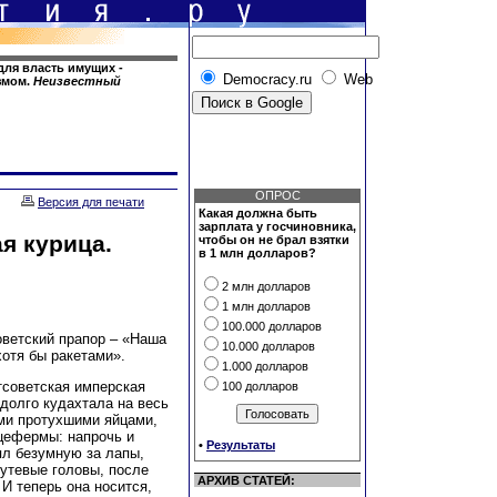
для власть имущих -
Democracy.ru
Web
змом.
Неизвестный
ОПРОС
Версия для печати
Какая должна быть
зарплата у госчиновника,
я курица.
чтобы он не брал взятки
в 1 млн долларов?
2 млн долларов
1 млн долларов
100.000 долларов
оветский прапор – «Наша
10.000 долларов
хотя бы ракетами».
1.000 долларов
тсоветская имперская
100 долларов
 долго кудахтала на весь
ими протухшими яйцами,
ицефермы: напрочь и
•
Результаты
ял безумную за лапы,
путевые головы, после
АРХИВ СТАТЕЙ:
И теперь она носится,