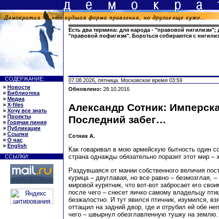
Есть два термина: для народа - "правовой нигилизм"; 
"правовой пофигизм". Бороться собираются с нигили
СОДЕРЖАНИЕ:
07.08.2026, пятница. Московское время 03:59
»
Новости
Обновлено:
28.10.2016
»
Библиотека
»
Медиа
»
X-files
Александр Сотник: Имперска
»
Хочу все знать
»
Проекты
Последний забег…
»
Горячая линия
»
Публикации
»
Ссылки
Сотник А.
»
О нас
»
English
Как говаривал в мою армейскую бытность один с
страна однажды обязательно поразит этот мир – 
ССЫЛКИ:
Раздувшаяся от мании собственного величия пос
курица – двуглавая, но все равно – безмозглая, –
мировой курятник, что вот-вот забросает его сво
после чего – снесет яичко самому владельцу пт
безжалостно. И тут явился птичник, изумился, вз
оттащил на задний двор, где и отрубил ей обе не
чего – швырнул обезглавленную тушку на землю. 