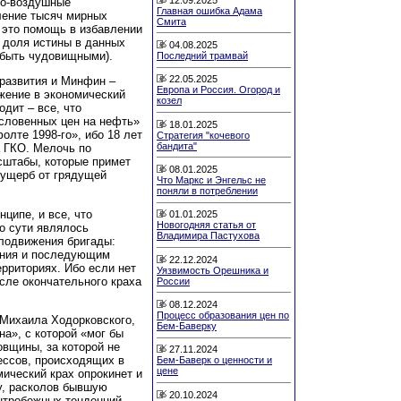
но-воздушные
Главная ошибка Адама
ление тысяч мирных
Смита
 это помощь в избавлении
, доля истины в данных
04.08.2025
т быть чудовищными).
Последний трамвай
22.05.2025
развития и Минфин –
Европа и Россия. Огород и
жение в экономический
козел
дит – все, что
ословенных цен на нефть»
18.01.2025
фолте 1998-го», ибо 18 лет
Стратегия "кочевого
бандита"
 ГКО. Мелочь по
асштабы, которые примет
08.01.2025
 ущерб от грядущей
Что Маркс и Энгельс не
поняли в потреблении
ципе, и все, что
01.01.2025
Новогодняя статья от
о сути являлось
Владимира Пастухова
лодвижения бригады:
ения и последующим
22.12.2024
рриториях. Ибо если нет
Уязвимость Орешника и
осле окончательного краха
России
08.12.2024
Процесс образования цен по
 Михаила Ходорковского,
Бем-Баверку
а», с которой «мог бы
овщины, за которой не
27.11.2024
ессов, происходящих в
Бем-Баверк о ценности и
цене
мический крах опрокинет и
у, расколов бывшую
20.10.2024
нтробежных тенденций,