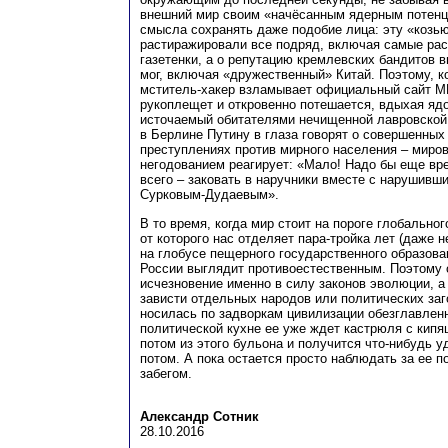
внешний мир своим «начёсанным ядерным потенц
смысла сохранять даже подобие лица: эту «козь
растиражировали все подряд, включая самые ра
газетенки, а о репутацию кремлевских бандитов в
мог, включая «дружественный» Китай. Поэтому, 
мститель-хакер взламывает официальный сайт М
рукоплещет и откровенно потешается, вдыхая ядо
источаемый обитателями нечищенной лавровской 
в Берлине Путину в глаза говорят о совершенны
преступлениях против мирного населения – миро
негодованием реагирует: «Мало! Надо бы еще вре
всего – заковать в наручники вместе с нарушив
Сурковым-Дудаевым».
В то время, когда мир стоит на пороге глобальног
от которого нас отделяет пара-тройка лет (даже н
на глобусе пещерного государственного образов
России выглядит противоестественным. Поэтому 
исчезновение именно в силу законов эволюции, а
зависти отдельных народов или политических заг
носилась по задворкам цивилизации обезглавленн
политической кухне ее уже ждет кастрюля с кип
потом из этого бульона и получится что-нибудь у
потом. А пока остается просто наблюдать за ее 
забегом.
Александр Сотник
28.10.2016