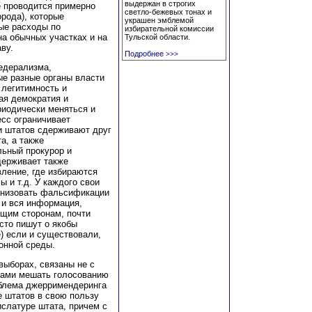
выдержан в строгих
е проводится примерно
светло-бежевых тонах и
орода), которые
украшен эмблемой
ые расходы по
избирательной комиссии
а обычных участках и на
Тульской области.
ву.
Подробнее
>>>
едерализма,
ые разные органы власти
 легитимность и
ая демократия и
риодически меняться и
есс ограничивает
и штатов сдерживают друг
а, а также
льный прокурор и
держивает также
ление, где избираются
 и т.д. У каждого свои
ганизовать фальсификации
м и вся информация,
ющим сторонам, почти
сто пишут о якобы
) если и существовали,
онной среды.
выборах, связаны не с
ами мешать голосованию
облема джерримендеринга
не штатов в свою пользу
ислатуре штата, причем с