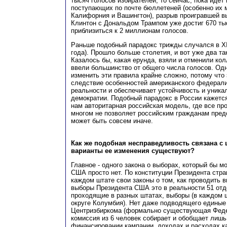
тысяч голосов избирателей, то сейчас, пока идет
поступающих по почте бюллетеней (особенно их 
Калифорния и Вашингтон), разрыв проигравшей 
Клинтон с Дональдом Трампом уже достиг 670 тыс
приблизиться к 2 миллионам голосов.
Раньше подобный парадокс трижды случался в ХIX
года). Прошло больше столетия, и вот уже два так
Казалось бы, какая ерунда, взяли и отменили ко
ввели большинство от общего числа голосов. Од
изменить эти правила крайне сложно, потому что
следствие особенностей американского федерали
реальности и обеспечивает устойчивость и уника
демократии. Подобный парадокс в России кажетс
нам авторитарная российская модель, где все про
многом не позволяет российским гражданам предс
может быть совсем иначе.
Как же подобная несправедливость связана с 
варианты ее изменения существуют?
Главное - одного закона о выборах, который бы м
США просто нет. По конституции Президента стра
каждом штате свои законы о том, как проводить 
выборы Президента США это в реальности 51 от
проходящие в разных штатах, выборы (в каждом
округе Колумбия). Нет даже подводящего единые
Центризбиркома (формально существующая Феде
комиссия из 6 человек собирает и обобщает лиш
финансировании кампании, доходах и расходах к