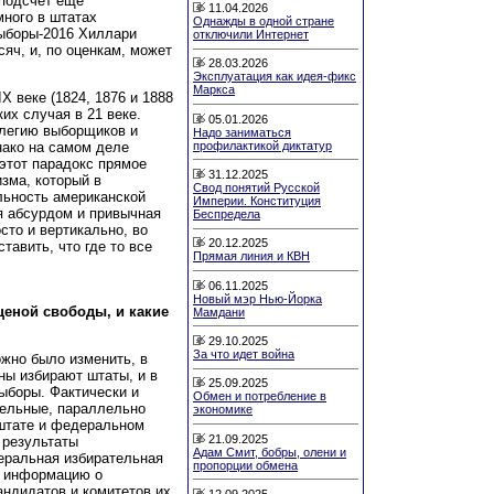
 подсчет еще
11.04.2026
много в штатах
Однажды в одной стране
выборы-2016 Хиллари
отключили Интернет
яч, и, по оценкам, может
28.03.2026
Эксплуатация как идея-фикс
Маркса
 веке (1824, 1876 и 1888
их случая в 21 веке.
05.01.2026
ллегию выборщиков и
Надо заниматься
профилактикой диктатур
нако на самом деле
 этот парадокс прямое
31.12.2025
зма, который в
Свод понятий Русской
льность американской
Империи. Конституция
я абсурдом и привычная
Беспредела
сто и вертикально, во
20.12.2025
тавить, что где то все
Прямая линия и КВН
06.11.2025
Новый мэр Нью-Йорка
ценой свободы, и какие
Мамдани
29.10.2025
За что идет война
ожно было изменить, в
ны избирают штаты, и в
25.09.2025
выборы. Фактически и
Обмен и потребление в
дельные, параллельно
экономике
 штате и федеральном
21.09.2025
 результаты
Адам Смит, бобры, олени и
ральная избирательная
пропорции обмена
ь информацию о
андидатов и комитетов их
12.09.2025