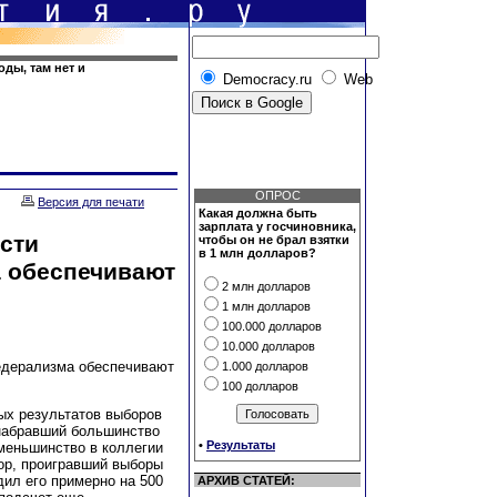
оды, там нет и
Democracy.ru
Web
ОПРОС
Версия для печати
Какая должна быть
зарплата у госчиновника,
сти
чтобы он не брал взятки
в 1 млн долларов?
 обеспечивают
2 млн долларов
1 млн долларов
100.000 долларов
10.000 долларов
едерализма обеспечивают
1.000 долларов
100 долларов
ых результатов выборов
 набравший большинство
•
Результаты
меньшинство в коллегии
ор, проигравший выборы
л его примерно на 500
АРХИВ СТАТЕЙ: