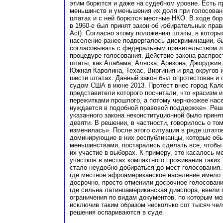
этим борются и даже на судебном уровне. Есть 
меньшинств и уменьшения их доля при голосован
штатах и с ней борются местные НКО. В ходе бор
в 1960-е был принят закон об избирательных права
Act). Согласно этому положению штаты, в котор
население ранее подвергалось дискриминации, б
согласовывать с федеральным правительством л
процедуре голосования. Действие закона распрос
штаты, как Алабама, Аляска, Аризона, Джорджия,
Южная Каролина, Техас, Виргиния и ряд округов 
шести штатах. Данный закон был опротестован и
судом США в июне 2013. Протест внес город Кал
представители которого посчитали, что «расизм 
пережитками прошлого, а потому чернокожее нас
нуждается в подобной правовой поддержке». Реш
указанного закона неконституционной было приня
девяти. В решении, в частности, говорилось о то
изменилась». После этого ситуация в ряде штато
доминирующие в них республиканцы, которые обы
меньшинствами, постарались сделать все, чтобы
их участие в выборах. К примеру, это касалось 
участков в местах компактного проживания таких
стало неудобно добираться до мест голосования.
где местное афроамериканское население имело 
досрочно, просто отменили досрочное голосование
где сильна латиноамериканская диаспора, ввели
ограничения по видам документов, по которым мо
исключив таким образом несколько сот тысяч чел
решения оспариваются в суде.