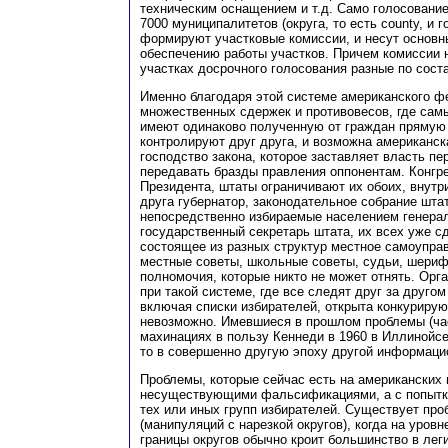
техническим оснащением и т.д. Само голосовани
7000 муниципалитетов (округа, то есть county, и г
формируют участковые комиссии, и несут основн
обеспечению работы участков. Причем комиссии н
участках досрочного голосования разные по соста
Именно благодаря этой системе американского ф
множественных сдержек и противовесов, где сам
имеют одинаково полученную от граждан прямую
контролируют друг друга, и возможна американск
господство закона, которое заставляет власть пе
передавать бразды правления оппонентам. Конгр
Президента, штаты ограничивают их обоих, внутр
друга губернатор, законодательное собрание штат
непосредственно избираемые населением генера
государственный секретарь штата, их всех уже с
состоящее из разных структур местное самоуправ
местные советы, школьные советы, судьи, шерифы
полномочия, которые никто не может отнять. Ор
при такой системе, где все следят друг за друго
включая списки избирателей, открыта конкуриру
невозможно. Имевшиеся в прошлом проблемы (ча
махинациях в пользу Кеннеди в 1960 в Иллинойсе
то в совершенно другую эпоху другой информаци
Проблемы, которые сейчас есть на американских 
несуществующими фальсификациями, а с попытк
тех или иных групп избирателей. Существует пр
(манипуляций с нарезкой округов), когда на уров
границы округов обычно кроит большинство в лег