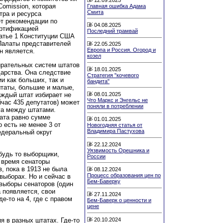
Comission, которая
Главная ошибка Адама
Смита
тра и ресурса
т рекомендации по
04.08.2025
ертификацией
Последний трамвай
татье 1 Конституции США
Палаты представителей
22.05.2025
Европа и Россия. Огород и
н является.
козел
ирательных систем штатов
18.01.2025
дарства. Она следствие
Стратегия "кочевого
и как больших, так и
бандита"
штаты, большие и малые,
08.01.2025
аждый штат избирает не
Что Маркс и Энгельс не
йчас 435 депутатов) может
поняли в потреблении
га между штатами.
ата равно сумме
01.01.2025
о есть не менее 3 от
Новогодняя статья от
Владимира Пастухова
едеральный округ
22.12.2024
Уязвимость Орешника и
 будь то выборщики,
России
е время сенаторы
, пока в 1913 не была
08.12.2024
Процесс образования цен по
 выборах. Но и сейчас в
Бем-Баверку
 выборы сенаторов (один
а появляется, свои
27.11.2024
де-то на 4, где с правом
Бем-Баверк о ценности и
цене
20.10.2024
я в разных штатах. Где-то