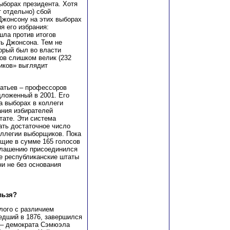
ыборах президента. Хотя
 отдельно) сбой
Джонсону на этих выборах
я его избрания:
ла против итогов
ть Джонсона. Тем не
торый был во власти
ов слишком велик (232
иков» выглядит
ратьев – профессоров
дложенный в 2001. Его
а выборах в коллеги
ния избирателей
тате. Эти система
вать достаточное число
оллегии выборщиков. Пока
щие в сумме 165 голосов
оглашению присоединился
е республиканские штаты
ни не без основания
льзя?
лого с различием
едший в 1876, завершился
 – демократа Сэмюэла