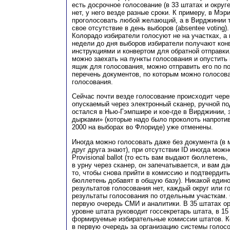
есть досрочное голосование (в 33 штатах и округе
нет, у него везде разные сроки. К примеру, в Мэ
проголосовать любой желающий, а в Вирджинии то
свое отсутствие в день выборов (absentee voting)
Колорадо избиратели голосуют не на участках, а 
недели до дня выборов избиратели получают кон
инструкциями и конвертом для обратной отправки
можно заехать на пункты голосования и опустить
ящик для голосования, можно отправить его по п
перечень документов, по которым можно голосова
голосования.
Сейчас почти везде голосование происходит чер
опускаемый через электронный сканер, ручной по
остался в Нью-Гэмпшире и кое-где в Вирджинии,
дырками» (которые надо было проколоть напротив
2000 на выборах во Флориде) уже отменены.
Иногда можно голосовать даже без документа (в 
друг друга знают), при отсутствии ID иногда мож
Provisional ballot (то есть вам выдают бюллетень,
в урну через сканер, он запечатывается, и вам д
то, чтобы снова прийти в комиссию и подтвердить
бюллетень добавят в общую базу). Никакой един
результатов голосования нет, каждый округ или 
результаты голосования по отдельным участкам.
первую очередь СМИ и аналитики. В 35 штатах о
уровне штата руководит госсекретарь штата, в 1
формируемые избирательные комиссии штатов. К
в первую очередь за организацию системы голосо