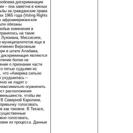
проблема дискриминации
ии – она заметна в южных
ьбы за гражданские права
х 1965 года (Voting Rights
ых афроамериканское
ыли обязаны
юбые изменения в
транялось на такие
 Луизиана, Миссисипи,
и муниципалитетов еще в
 отменен Верховным
ери в штате Алабама,
и дискриминация являются
еление более не
ение о признании части
то пятью судьями из
м, что «Америка сильно
в ухудшилась –
чно не ладят с
 максимально ограничить
мест расположения
 меньшинств, чтобы им
 В Северной Каролине,
привычку голосовать
 как таковое. В Техасе,
 существенные
жно голосовать,
овек из процесса. Данные