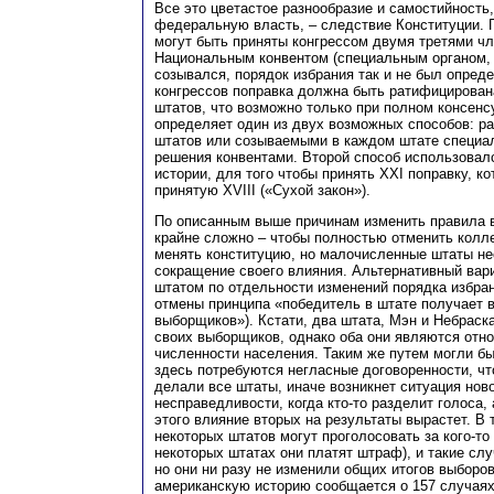
Все это цветастое разнообразие и самостийность
федеральную власть, – следствие Конституции. 
могут быть приняты конгрессом двумя третями чл
Национальным конвентом (специальным органом, 
созывался, порядок избрания так и не был опреде
конгрессов поправка должна быть ратифицирован
штатов, что возможно только при полном консенс
определяет один из двух возможных способов: р
штатов или созываемыми в каждом штате специал
решения конвентами. Второй способ использовалс
истории, для того чтобы принять XXI поправку, к
принятую XVIII («Сухой закон»).
По описанным выше причинам изменить правила 
крайне сложно – чтобы полностью отменить кол
менять конституцию, но малочисленные штаты не
сокращение своего влияния. Альтернативный вар
штатом по отдельности изменений порядка избран
отмены принципа «победитель в штате получает в
выборщиков»). Кстати, два штата, Мэн и Небраска
своих выборщиков, однако оба они являются отн
численности населения. Таким же путем могли бы
здесь потребуются негласные договоренности, чт
делали все штаты, иначе возникнет ситуация нов
несправедливости, когда кто-то разделит голоса, а
этого влияние вторых на результаты вырастет. В
некоторых штатов могут проголосовать за кого-то 
некоторых штатах они платят штраф), и такие слу
но они ни разу не изменили общих итогов выборов
американскую историю сообщается о 157 случая