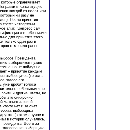
, которые ограничивает
Поправки в Конституцию
енов каждой из палат или
который ни разу не
лен). После принятия
а тремя четвертями
усе элит. Конгресс сам
атификация заксобраниями
ьно для принятия этого
я только один раз в
оторая отменяла ранее
выборов Президента
легию выборщиков нужно
сомненно не пойдут на
иант – принятие каждым
ия выборщиков (то есть
се голоса его
, уже дробят голоса
осительно небольшими по
 пойти и другие штаты, но
обы это синхронно
ой математической
 кто-то нет и за счет
 теории, выборщики
другого (в этом случае в
чаи в истории случались,
 президента. Всего за
х голосования выборщика