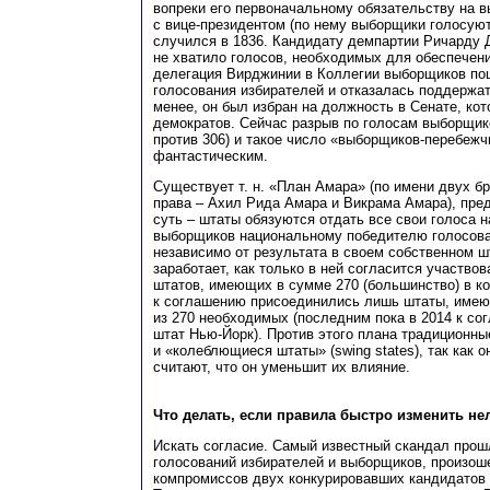
вопреки его первоначальному обязательству на в
с вице-президентом (по нему выборщики голосуют
случился в 1836. Кандидату демпартии Ричарду 
не хватило голосов, необходимых для обеспечени
делегация Вирджинии в Коллегии выборщиков пош
голосования избирателей и отказалась поддержа
менее, он был избран на должность в Сенате, ко
демократов. Сейчас разрыв по голосам выборщик
против 306) и такое число «выборщиков-перебежч
фантастическим.
Существует т. н. «План Амара» (по имени двух б
права – Ахил Рида Амара и Викрама Амара), пре
суть – штаты обязуются отдать все свои голоса н
выборщиков национальному победителю голосова
независимо от результата в своем собственном ш
заработает, как только в ней согласится участво
штатов, имеющих в сумме 270 (большинство) в к
к соглашению присоединились лишь штаты, имею
из 270 необходимых (последним пока в 2014 к с
штат Нью-Йорк). Против этого плана традиционны
и «колеблющиеся штаты» (swing states), так как о
считают, что он уменьшит их влияние.
Что делать, если правила быстро изменить не
Искать согласие. Самый известный скандал прош
голосований избирателей и выборщиков, произош
компромиссов двух конкурировавших кандидатов