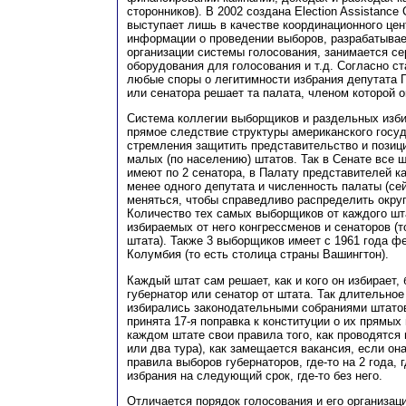
сторонников). В 2002 создана Election Assistance 
выступает лишь в качестве координационного цен
информации о проведении выборов, разрабатывае
организации системы голосования, занимается с
оборудования для голосования и т.д. Согласно с
любые споры о легитимности избрания депутата 
или сенатора решает та палата, членом которой о
Система коллегии выборщиков и раздельных изб
прямое следствие структуры американского госу
стремления защитить представительство и позици
малых (по населению) штатов. Так в Сенате все 
имеют по 2 сенатора, в Палату представителей к
менее одного депутата и численность палаты (се
меняться, чтобы справедливо распределить окру
Количество тех самых выборщиков от каждого шт
избираемых от него конгрессменов и сенаторов (т
штата). Также 3 выборщиков имеет с 1961 года ф
Колумбия (то есть столица страны Вашингтон).
Каждый штат сам решает, как и кого он избирает,
губернатор или сенатор от штата. Так длительно
избирались законодательными собраниями штатов
принята 17-я поправка к конституции о их прямых
каждом штате свои правила того, как проводятся
или два тура), как замещается вакансия, если он
правила выборов губернаторов, где-то на 2 года, г
избрания на следующий срок, где-то без него.
Отличается порядок голосования и его организаци