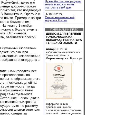
Нужна бесплатная раздача
 Колумбия), где-то его
земли всем, кто хочет
риленде досрочно может
построить свой дом
лько тот, кто подтвердит
. В Вашингтоне, Орегоне и
10.10.2024
Смена экономической
по почте. Примерно за три
модели в России
верт с бюллетенем,
. Начиная с 1 ноября
 письмо с бюллетенем в
ПУБЛИКАЦИИ ИРИС
очте. Отличается
ДИПЛОМ ДЛЯ ВПЕРВЫЕ
ть, отличается способ
ГОЛОСУЮЩИХ НА
ВЫБОРАХ ГУБЕРНАТОРА
ТУЛЬСКОЙ ОБЛАСТИ
ез бумажный бюллетень
Автор:
ИРИС и
дсчет без сканера
избирательной комиссией
Тульской области
 знаменитые «бюллетени с
Форма выпуска:
Брошюра
 выбранного кандидата в
маленьких городках все
но проголосовать по
 но вы не сбрасываете его
ается несколько дней на
 свою личность, тогда
ой официальной базы
город сами публикуют
 Остальное – обобщают в
рганизацией выборов на
Оформленный в
5 существуют по разному
привычном нам со
омиссии штатов отвечают
школьной скамьи формате
вания, следят за
почетной грамоты, диплом