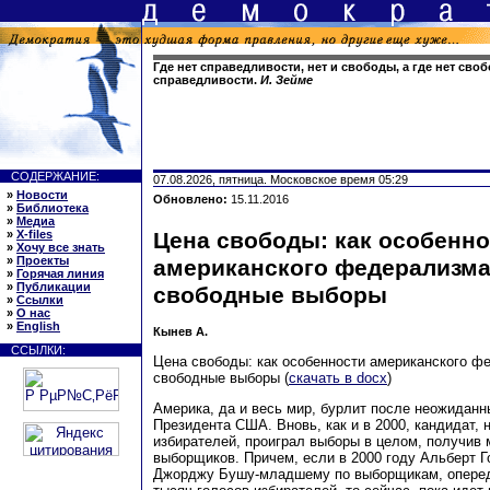
Где нет справедливости, нет и свободы, а где нет своб
справедливости.
И. Зейме
СОДЕРЖАНИЕ:
07.08.2026, пятница. Московское время 05:29
»
Новости
Обновлено:
15.11.2016
»
Библиотека
»
Медиа
»
X-files
Цена свободы: как особенно
»
Хочу все знать
»
Проекты
американского федерализма
»
Горячая линия
»
Публикации
свободные выборы
»
Ссылки
»
О нас
»
English
Кынев А.
ССЫЛКИ:
Цена свободы: как особенности американского ф
свободные выборы (
скачать в docx
)
Америка, да и весь мир, бурлит после неожиданн
Президента США. Вновь, как и в 2000, кандидат,
избирателей, проиграл выборы в целом, получив 
выборщиков. Причем, если в 2000 году Альберт Г
Джорджу Бушу-младшему по выборщикам, опереди