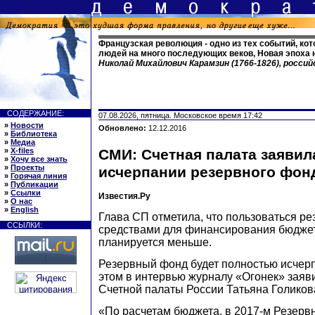
Французская революция - одно из тех событий, к
людей на много последующих веков, Новая эпоха на
Николай Михайлович Карамзин (1766-1826), росси
СОДЕРЖАНИЕ:
07.08.2026, пятница. Московское время 17:42
»
Новости
Обновлено:
12.12.2016
»
Библиотека
»
Медиа
»
X-files
СМИ: Счетная палата заявил
»
Хочу все знать
»
Проекты
исчерпании резервного фонд
»
Горячая линия
»
Публикации
»
Ссылки
Известия.Ру
»
О нас
»
English
Глава СП отметила, что пользоваться р
ССЫЛКИ:
средствами для финансирования бюдже
планируется меньше.
Резервный фонд будет полностью исчерпа
этом в интервью журналу «Огонек» заяв
Счетной палаты России Татьяна Голиков
«По расчетам бюджета, в 2017-м Резерв