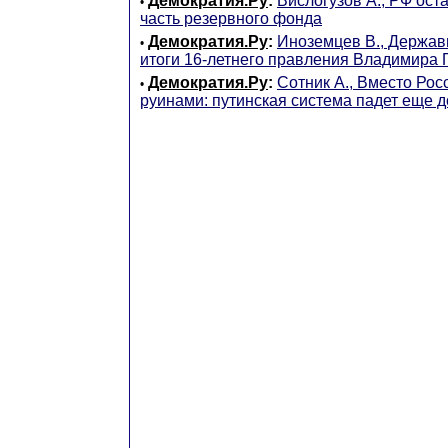
Демократия.Ру
:
Вислогузов А., РФ ост
•
часть резервного фонда
Демократия.Ру
:
Иноземцев В., Держав
•
итоги 16-летнего правления Владимира 
Демократия.Ру
:
Сотник А., Вместо Росс
•
руинами: путинская система падет еще д