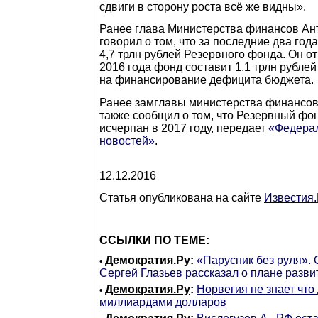
сдвиги в сторону роста всё же видны».
Ранее глава Министерства финансов Ан
говорил о том, что за последние два го
4,7 трлн рублей Резервного фонда. Он от
2016 года фонд составит 1,1 трлн рубле
на финансирование дефицита бюджета.
Ранее замглавы министерства финансов
также сообщил о том, что Резервный фо
исчерпан в 2017 году, передает
«Федерал
новостей»
.
12.12.2016
Статья опубликована на сайте
Известия
ССЫЛКИ ПО ТЕМЕ:
Демократия.Ру
:
«Парусник без руля». 
•
Сергей Глазьев рассказал о плане разви
Демократия.Ру
:
Норвегия не знает что 
•
миллиардами долларов