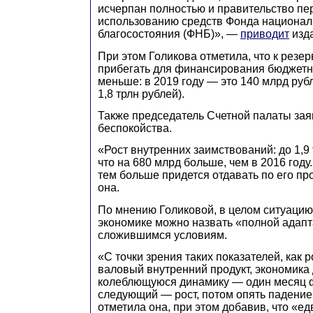
исчерпан полностью и правительство пе
использованию средств Фонда национал
благосостояния (ФНБ)», —
приводит
изда
При этом Голикова отметила, что к резе
прибегать для финансирования бюджетн
меньше: в 2019 году — это 140 млрд руб
1,8 трлн рублей).
Также председатель Счетной палаты зая
беспокойства.
«Рост внутренних заимствований: до 1,9 
что на 680 млрд больше, чем в 2016 году
тем больше придется отдавать по его пр
она.
По мнению Голиковой, в целом ситуацию
экономике можно назвать «полной адапт
сложившимся условиям.
«С точки зрения таких показателей, как 
валовый внутренний продукт, экономика
колеблющуюся динамику — один месяц 
следующий — рост, потом опять падение 
отметила она, при этом добавив, что «е