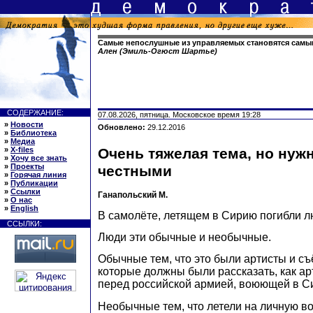
Самые непослушные из управляемых становятся самы
Ален (Эмиль-Огюст Шартье)
СОДЕРЖАНИЕ:
07.08.2026, пятница. Московское время 19:28
»
Новости
Обновлено:
29.12.2016
»
Библиотека
»
Медиа
»
X-files
Очень тяжелая тема, но нуж
»
Хочу все знать
»
Проекты
честными
»
Горячая линия
»
Публикации
»
Ссылки
Ганапольский М.
»
О нас
»
English
В самолёте, летящем в Сирию погибли л
ССЫЛКИ:
Люди эти обычные и необычные.
Обычные тем, что это были артисты и с
которые должны были рассказать, как а
перед российской армией, воюющей в С
Необычные тем, что летели на личную во