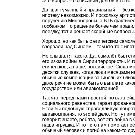
Это вопрос – о списании долгов в ВТБ.
Да, шаг гуманный и правильный — без 
ипотеку невозможно. И поскольку артист
поручению Минобороны, а ВТБ фактичес
госбанком, то решение более чем правил
поездку, тот и решает скорбные вопросы.
Хорошо, но как быть с египетским самол
взорвали над Синаем – там кто-то с ипо
Не слышал я такого. Да, самолёт был ег
его из-за войны в Сирии террористы. И 
египетское, а наше, российское. Сюда м
десятки случаев, когда люди месяцами н
обычные компенсации за гибель их близк
даже речи не может быть о выплате како
государством или авиакомпанией.
Так что, перед нами простой, но важней
социального равенства, гарантированног
Если бы подобную справедливую доброт
авиакомпания, то это её дело. Но тут им
говорит: знаете, ребята, вот эта война в
наша игрушка. И тот, кто нам помогает её
обычный человек и погиб на каком-то дру