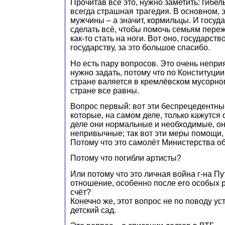
Прочитав все это, нужно заметить: гибел
всегда страшная трагедия. В основном, 
мужчины – а значит, кормильцы. И госуд
сделать всё, чтобы помочь семьям переж
как-то стать на ноги. Вот оно, государство
государству, за это большое спасибо.
Но есть пару вопросов. Это очень непри
нужно задать, потому что по Конституции
стране валяется в кремлёвском мусорно
стране все равны.
Вопрос первый: вот эти беспрецедентн
которые, на самом деле, только кажутся
деле они нормальные и необходимые, он
непривычные; так вот эти меры помощи,
Потому что это самолёт Министерства 
Потому что погибли артисты?
Или потому что это личная война г-на Пу
отношение, особенно после его особых 
счёт?
Конечно же, этот вопрос не по поводу ус
детский сад.