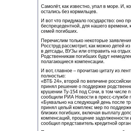
Самолёт, как известно, упал в море. И, к
остались без кормильцев.
И вот что придумало государство: оно п
беспрецедентной, для нашего времени, 
семей погибших.
Перечислим только некоторые заявления
Росструд рассмотрит, как можно детей из
в детсады, ВУЗы или отправить на отдых
Родственникам погибших будут немедл
полагающиеся компенсации.
И вот, главное – прочитаю цитату из лен
полностью:
«ВТБ 24», второй по величине российски
принял решение о поддержке родственн
крушении Ту-154 под Сочи, в том числе п
сообщили РИА Новости в пресс-службе 
«Буквально на следующий день после т
принял целый комплекс мер по поддержк
близких погибших, включая выплату доп
компенсаций, прощение задолженности и
сообщил представитель кредитной орган