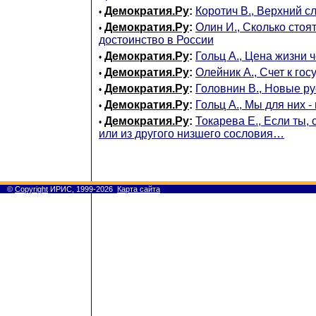
Демократия.Ру
:
Коротич В., Верхний с
•
Демократия.Ру
:
Олин И., Сколько стоят
•
достоинство в России
Демократия.Ру
:
Гольц А., Цена жизни 
•
Демократия.Ру
:
Олейник А., Счет к гос
•
Демократия.Ру
:
Головнин В., Новые р
•
Демократия.Ру
:
Гольц А., Мы для них -
•
Демократия.Ру
:
Токарева Е., Если ты,
•
или из другого низшего сословия…
©
Copyright
ИРИС, 1999-2026
Карта сайта