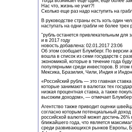
Тогда возникает еще один, еще более за
Нас что, жизнь не учит?!
Сколько еще раз надо наступить на грабл
В руководстве страны есть хоть один чел
наступать на одни грабли не более трех 
"рубль останется привлекательным для 
и в 2017 году
новость добавлена: 02.01.2017 23:06
Об этом сообщает Блумберг. По версии а
вошла в список из семи государств с р
экономикой, которые в течение года буд
популярными среди инвесторов. В этом 
Мексика, Бразилия, Чили, Индия и Индон
«Российский рубль — это главная ставка
которые занимают в валютах тех государс
низкая процентная ставка, а также поку
высоким доходом», — отмечает Блумберг
Агентство также приводит оценки швейц
согласно которым потенциальный доход 
российской валютой может достичь 26% 
ближайшего года, что является максима
среди развивающихся рынков Европы, Б