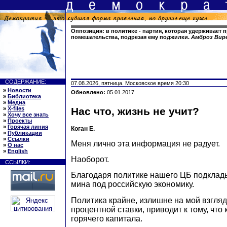
Оппозиция: в политике - партия, которая удерживает 
помешательства, подрезая ему поджилки.
Амброз Вир
СОДЕРЖАНИЕ:
07.08.2026, пятница. Московское время 20:30
»
Новости
Обновлено:
05.01.2017
»
Библиотека
»
Медиа
»
X-files
Нас что, жизнь не учит?
»
Хочу все знать
»
Проекты
»
Горячая линия
Коган Е.
»
Публикации
»
Ссылки
Меня лично эта информация не радует.
»
О нас
»
English
Наоборот.
ССЫЛКИ:
Благодаря политике нашего ЦБ подклад
мина под российскую экономику.
Политика крайне, излишне на мой взгля
процентной ставки, приводит к тому, что 
горячего капитала.