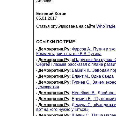
Африки."
Евгений Коган
05.01.2017
Статья опубликована на сайте
WhoTrade
ССЫЛКИ ПО ТЕМЕ:
Демократия.Ру
:
Фирсов А., Путин и эк
•
Комментарии к статье В.В.Путина
Демократия.Ру
:
«Парусник без руля». 
•
Сергей Глазьев рассказал о плане разви
Демократия.Ру
:
Бабкин К., Заводам по
•
Демократия.Ру
:
Блант М., Одна банда
•
Демократия.Ру
:
Гуриев С., Зачем экон
•
демократия
Демократия.Ру
:
Невейкин В., Двойное
•
Демократия.Ру
:
Еремин Е., "Путиномик
•
Демократия.Ру
:
Демура С., «Бандиты 
•
вот на кого нужно учиться»
Демократия.Ру
:
Шелин С., Наша мален
•