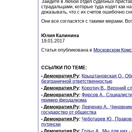
Зайдите в любой отдел судебных приста
страдальцами, которые туда ходят как н
доказывать, что с их счетов ошибочно сн
Они все согласятся с такими мерами. Вот
Юлия Калинина
19.01.2017
Статья опубликована в
Московском Ком
ССЫЛКИ ПО ТЕМЕ:
Демократия.Ру
:
Крыштановская О., Об
•
безграничной ответственностью
Демократия.Ру
:
Коротич В., Верхний с
•
Демократия.Ру
:
Фирсов А., Социалисти
•
пример феодализма
Демократия.Ру
:
Левченко А., Чиновник
•
государство от общества
Демократия.Ру
:
Чеботарев Ю., Правово
•
путински
Демократия.Ру
:
Гольц А., Мы для них -
•