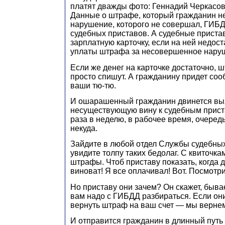
платят дважды фото: Геннадий Черкасо
Данные о штрафе, который гражданин не
нарушение, которого не совершал, ГИБ
судебных приставов. А судебные приста
зарплатную карточку, если на ней недост
уплаты штрафа за несовершенное нару
Если же денег на карточке достаточно, ш
просто спишут. А гражданину придет со
ваши тю-тю.
И ошарашенный гражданин двинется вы
несуществующую вину к судебным прис
раза в неделю, в рабочее время, очередь
некуда.
Зайдите в любой отдел Службы судебны
увидите толпу таких бедолаг. С квиточк
штрафы. Чтоб приставу показать, когда д
виноват! Я все оплачивал! Вот. Посмотри
Но приставу они зачем? Он скажет, быва
вам надо с ГИБДД разбираться. Если они
вернуть штраф на ваш счет — мы верне
И отправится гражданин в длинный путь