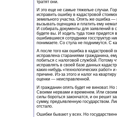
тратят они.
И это еще не самые тяжелые случаи. Гор
исправить ошибку в кадастровой стоимо
земельного участка. Опять же ошибка — 
вызывать оценщика и платить ему немал
И собирать документы для заявлений в 
будете вы. И ходить туда тоже придется 
ошибившиеся сотрудники госструктур ник
понимаете. Со стула не поднимутся. С ка
А после того как ошибка в кадастровой о
исправлена стараниями гражданина, ем
побиться с налоговой службой. Потому чт
исправлять в своей базе данных кадастр
каких-нибудь «технологических работ» и
причине. Из-за этого и налог на квартиру
оценки — неисправленной.
И гражданин опять будет не виноват. Но 
Своими нервами и временем. Или своим
силы бороться закончатся, и он решит 
сумму, предъявленную государством. Ли
отстало.
Ошибки бывают у всех. Но государствен