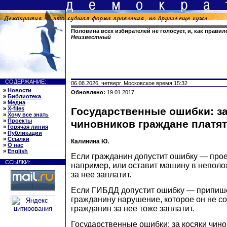
Половина всех избирателей не голосует, и, как правило
Неизвестный
СОДЕРЖАНИЕ:
06.08.2026, четверг. Московское время 15:32
»
Новости
Обновлено:
19.01.2017
»
Библиотека
»
Медиа
»
X-files
Государственные ошибки: за
»
Хочу все знать
»
Проекты
чиновников граждане платя
»
Горячая линия
»
Публикации
»
Ссылки
Калинина Ю.
»
О нас
»
English
Если гражданин допустит ошибку — проед
ССЫЛКИ:
например, или оставит машину в неполо
за нее заплатит.
Если ГИБДД допустит ошибку — припише
гражданину нарушение, которое он не с
гражданин за нее тоже заплатит.
Государственные ошибки: за косяки чин