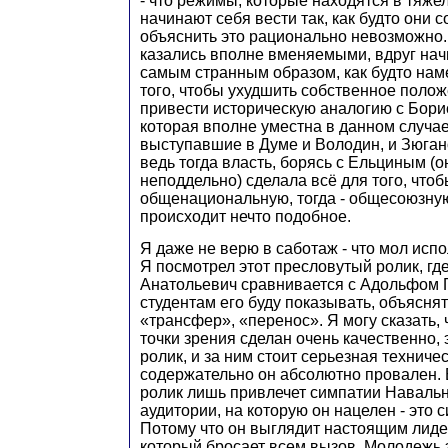
- что режимы, которые находятся в тяже
начинают себя вести так, как будто они с
объяснить это рационально невозможно.
казались вполне вменяемыми, вдруг нач
самым странным образом, как будто нам
того, чтобы ухудшить собственное полож
привести историческую аналогию с Бор
которая вполне уместна в данном случае
выступавшие в Думе и Володин, и Зюган
ведь тогда власть, борясь с Ельциным (о
неподдельно) сделала всё для того, чтоб
общенациональную, тогда - общесоюзную
происходит нечто подобное.
Я даже не верю в саботаж - что мол исп
Я посмотрел этот пресловутый ролик, гд
Анатольевич сравнивается с Адольфом Г
студентам его буду показывать, объяснят
«трансфер», «перенос». Я могу сказать, 
точки зрения сделан очень качественно,
ролик, и за ним стоит серьезная техниче
содержательно он абсолютно провален. Б
ролик лишь привлечет симпатии Навальн
аудитории, на которую он нацелен - это
Потому что он выглядит настоящим лиде
который бросает всем вызов. Молодежь э