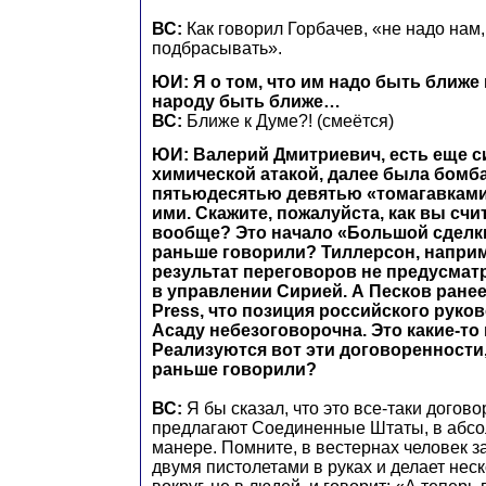
ВС:
Как говорил Горбачев, «не надо нам,
подбрасывать».
ЮИ: Я о том, что им надо быть ближе 
народу быть ближе…
ВС:
Ближе к Думе?! (смеётся)
ЮИ: Валерий Дмитриевич, есть еще с
химической атакой, далее была бомб
пятьюдесятью девятью «томагавками
ими. Скажите, пожалуйста, как вы счит
вообще? Это начало «Большой сделки
раньше говорили? Тиллерсон, наприме
результат переговоров не предусмат
в управлении Сирией. А Песков ранее
Press, что позиция российского руко
Асаду небезоговорочна. Это какие-то
Реализуются вот эти договоренности
раньше говорили?
ВС:
Я бы сказал, что это все-таки догов
предлагают Соединенные Штаты, в абсо
манере. Помните, в вестернах человек за
двумя пистолетами в руках и делает нес