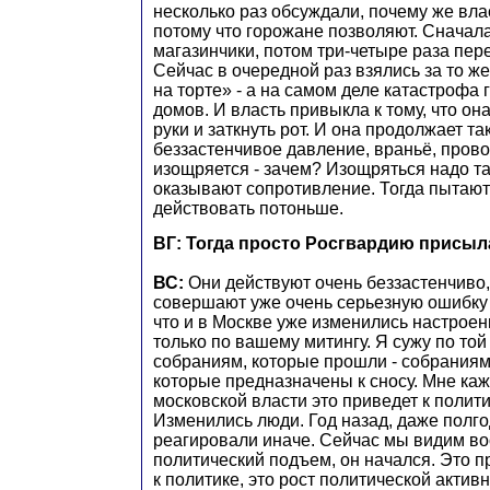
несколько раз обсуждали, почему же влас
потому что горожане позволяют. Сначала
магазинчики, потом три-четыре раза пер
Сейчас в очередной раз взялись за то ж
на торте» - а на самом деле катастрофа 
домов. И власть привыкла к тому, что он
руки и заткнуть рот. И она продолжает та
беззастенчивое давление, враньё, прово
изощряется - зачем? Изощряться надо та
оказывают сопротивление. Тогда пытают
действовать потоньше.
ВГ: Тогда просто Росгвардию присы
ВС:
Они действуют очень беззастенчиво,
совершают уже очень серьезную ошибку -
что и в Москве уже изменились настроени
только по вашему митингу. Я сужу по той
собраниям, которые прошли - собраниям
которые предназначены к сносу. Мне каж
московской власти это приведет к полит
Изменились люди. Год назад, даже полго
реагировали иначе. Сейчас мы видим во
политический подъем, он начался. Это 
к политике, это рост политической активн