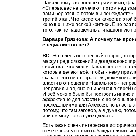
Навальному это вполне применимо, фра
«Сперва вас не замечают, потом над вам
вами борются, а потом вы побеждаете». 
третий этап. Что касается качества этой 
конечно, ниже всякой критики. Еще раз 
того, как не надо делать агитационную п
Варвара Грязнова: А почему так про
специалистов нет?
ВС:
Это очень интересный вопрос, кото
массу предположений и догадок конспир
свойства - что мол у Навального есть т
которые делают всё, чтобы к нему привл
сказать, что пиар-стратегия, коммуникац
власти в отношении Навального - непра
неправильная, она ошибочная в своей б
И всё можно было бы построить иначе и
эффективно для власти и с не очень пр
последствиями для Алексея, но власть эт
потому, что там заговор, а я думаю, пото
или не могут этого уже сделать.
Есть такая очень интересная историческ
отмеченная многими наблюдателями, ист