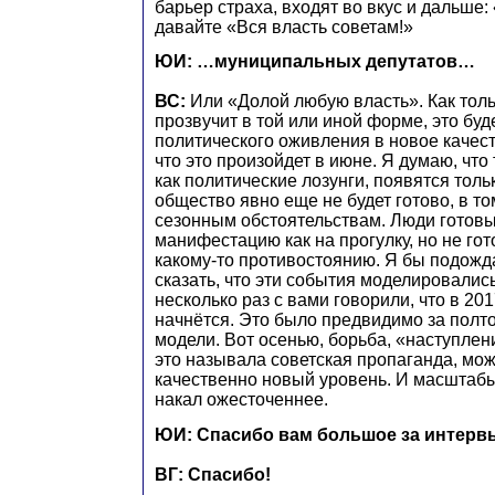
барьер страха, входят во вкус и дальше: 
давайте «Вся власть советам!»
ЮИ: …муниципальных депутатов…
ВС:
Или «Долой любую власть». Как тольк
прозвучит в той или иной форме, это буд
политического оживления в новое качест
что это произойдет в июне. Я думаю, что
как политические лозунги, появятся толь
общество явно еще не будет готово, в то
сезонным обстоятельствам. Люди готовы
манифестацию как на прогулку, но не гот
какому-то противостоянию. Я бы подожда
сказать, что эти события моделировались
несколько раз с вами говорили, что в 201
начнётся. Это было предвидимо за полто
модели. Вот осенью, борьба, «наступлен
это называла советская пропаганда, мож
качественно новый уровень. И масштабы
накал ожесточеннее.
ЮИ: Спасибо вам большое за интерв
ВГ: Спасибо!