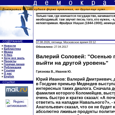
Только там, где кончается государство, начинается
необходимый: там звучит песнь того, кто нужен, - 
неповторимая.
Фридрих Ницше (1844-1900), неме
СОДЕРЖАНИЕ:
07.08.2026, пятница. Московское время 03:12
»
Новости
Обновлено:
27.04.2017
»
Библиотека
»
Медиа
»
X-files
Валерий Соловей: "Осенью 
»
Хочу все знать
»
Проекты
выйти на другой уровень"
»
Горячая линия
»
Публикации
»
Ссылки
Грязнова В., Иванов Ю.
»
О нас
»
English
Юрий Иванов: Валерий Дмитриевич, 
ССЫЛКИ:
в Госдуме премьер Медведев выступа
интересных таких диалога. Сначала д
фамилия которого Коломейцев, высту
очень быстро и кратко сказал: «А поч
ответить на нападки Навального?», -
Анатольевич сказал, что он не будет
абсолютно лживые продукты полити