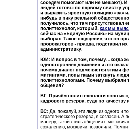
соседям помогают или не мешают). И 
людей готовы по первому свистку уп
и выразить яростную позицию «за» и
нибудь в пику реальной общественнос
получилось, что там присутствовал е
политтехнолог, который,
как мы выя
сейчас на «Единую Россию» на муни
выборах. Такое ощущение, что он орг
провокаторов - правда, подставил их
административку
.
ЮИ: И вопрос в том, почему…когда ж
одностороннее движение и это оказал
почему диалог подменяется этими ф
митингами, попытками заткнуть людя
политтехнологами. Почему выбрали 
общения?
ВГ: Причём политтехнологи явно из о
кадрового резерва, судя по качеству 
ВС:
Да, пожалуй, эти люди из одного и то
стратегического резерва, я согласен. А
манеру, такой стиль общения с москвичам
сожалению, москвичи позволили. Помнит