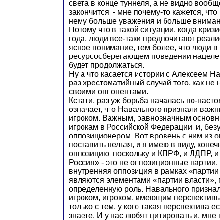
света в конце туннеля, а не видно вообщ
закончится, - мне почему-то кажется, что
нему больше уважения и больше внимани
Потому что в такой ситуации, когда кризи
года, люди все-таки предпочитают реали
ясное понимание, тем более, что люди в
ресурсосберегающем поведении нацелены
будет продолжаться.
Ну а что касается истории с Алексеем На
раз хрестоматийный случай того, как не 
своими оппонентами.
Кстати, раз уж борьба началась по-насто
означает, что Навального признали важ
игроком. Важным, равнозначным основ
игрокам в Российской Федерации, и, бе
оппозиционером. Вот вровень с ним из о
поставить нельзя, и я имею в виду, коне
оппозицию, поскольку и КПРФ, и ЛДПР, 
Россия» - это не оппозиционные партии
внутренняя оппозиция в рамках «партии
являются элементами «партии власти», 
определенную роль. Навального призна
игроком, игроком, имеющим перспективы
только с тем, у кого такая перспектива е
знаете. И у нас любят цитировать и, мне 