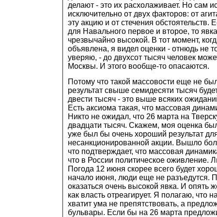
делают - это их расхолаживает. Но сам и
исключительно от двух факторов: от аги
эту акцию и от стечения обстоятельств. 
для Навального первое и второе, то явк
чрезвычайно высокой. В тот момент, ког
объявлена, я видел оценки - отнюдь не т
уверяю, - до двухсот тысяч человек мож
Москвы. И этого вообще-то опасаются.
Потому что такой массовости еще не был
результат свыше семидесяти тысяч буде
двести тысяч - это выше всяких ожидани
Есть аксиома такая, что массовая динам
Никто не ожидал, что 26 марта на Тверс
двадцати тысяч. Скажем, моя оценка была
уже был бы очень хороший результат дл
несанкционированной акции. Вышло бол
что подтверждает, что массовая динами
что в России политическое оживление. 
Погода 12 июня скорее всего будет хоро
начало июня, люди еще не разъедутся. 
оказаться очень высокой явка. И опять ж
как власть отреагирует. Я полагаю, что на
хватит ума не препятствовать, а предлож
бульвары. Если бы на 26 марта предлож