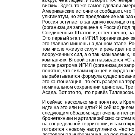
вокруг, не в людей, и говорит: «А теперь
виски». Здесь то же самое сделали амер
Американские источники сообщают, что 
ультиматум, но это предложение как раз 
Россия вступает в западную коалицию 
(организация запрещена в России) под 
Соединенных Штатов и, естественно, на
Это первый этап и ИГИЛ (организация за
это главная мишень на данном этапе. Ро
том числе «живую силу», и речь идет не
вооруженных сил, а о так называемых, 
компаниях. Второй этап называется «Ста
после разгрома ИГИЛ (организация запре
понятно, что силами иракцев и курдов не
вырабатывается формула существовании
это кантонизация - то есть раздел на те
номинальном сохранении единства. Трети
Асада. Вот это то, что привёз Тиллерсон.
И сейчас, насколько мне понятно, в Кр
идти на это или не идти? И сейчас диле
следующим образом: идет очень интенс
бронетехники и артиллерийских систем 
на сопредельной территории, и там откры
готовятся к новому наступлению. Честно
достоверная информация, но политическ