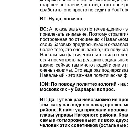
старшее поколение, кстати, на которое р
сработать, оно просто не сидит в YouTub
ВГ: Ну да, логично.
ВС:
А показывать его по телевидению - э
привлекать внимание. Поэтому стратегия
построенная по отношению к Навальному
своих базовых предпосылках и оказалась
более того, это очень важно, что получил
Навальным фактически вытеснила отчет
если посмотреть на реакцию социальных с
важно, сейчас там много людей и они в 
очень значимы. Это еще раз подчеркивает
Навальный - это важная политическая ф
ЮИ: По поводу политтехнологий - на 
московских - у Варвары вопрос.
ВГ: Да. Тут как раз невозможно не пр
тем, как у нас неделю назад прошел 
районе. К нам туда прислали провока
главы управы Нагорного района, Крас
самые «отмороженные» из всех двух
человек этих советников (остальные