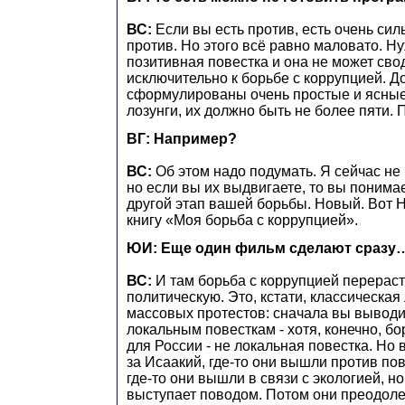
ВС:
Если вы есть против, есть очень си
против. Но этого всё равно маловато. Н
позитивная повестка и она не может сво
исключительно к борьбе с коррупцией. 
сформулированы очень простые и ясные
лозунги, их должно быть не более пяти. 
ВГ: Например?
ВС:
Об этом надо подумать. Я сейчас не
но если вы их выдвигаете, то вы понимае
другой этап вашей борьбы. Новый. Вот
книгу «Моя борьба с коррупцией».
ЮИ: Еще один фильм сделают сразу
ВС:
И там борьба с коррупцией перераст
политическую. Это, кстати, классическая
массовых протестов: сначала вы выводи
локальным повесткам - хотя, конечно, бо
для России - не локальная повестка. Но 
за Исаакий, где-то они вышли против п
где-то они вышли в связи с экологией, но
выступает поводом. Потом они преодоле