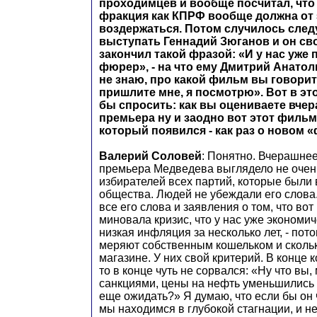
проходимцев и вообще посчитал, что
фракция как КПРФ вообще должна от 
воздержаться. Потом случилось след
выступать Геннадий Зюганов и он св
закончил такой фразой: «И у нас уже
фюрер», - на что ему Дмитрий Анатол
не знаю, про какой фильм вы говорите
пришлите мне, я посмотрю». Вот в эт
бы спросить: как вы оцениваете вче
премьера ну и заодно вот этот фильм
который появился - как раз о новом 
Валерий Соловей
: Понятно. Вчерашне
премьера Медведева выглядело не очен
избирателей всех партий, которые были 
общества. Людей не убеждали его слова.
все его слова и заявления о том, что вот
миновала кризис, что у нас уже экономи
низкая инфляция за несколько лет, - пот
меряют собственным кошельком и сколько
магазине. У них свой критерий. В конце 
то в конце чуть не сорвался: «Ну что вы,
санкциями, цены на нефть уменьшились в
еще ожидать?» Я думаю, что если бы он ч
мы находимся в глубокой стагнации, и не