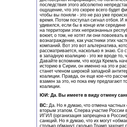
последствия этого абсолютно непредст
ощущение, что это скорее всего будет ф
чтобы вы поняли - это не раз уже проис
время. Потом поступал сигнал отбоя. И 
удивился, если бы в конце или середине
на территории этих непризнанных респуб
воюет, о том, не хотят ли они повоевать
вознаграждение, как участники этих час
компаний. Вот это вот альтернатива, кот
рассматривается, насколько я знаю. Со 
в западную коалицию - это же вроде то, ч
Давайте вспомним, что когда Кремль нач
историю в Сирии, он именно на это и рас
станет членом широкой западной антите
коалиции. Правда, он еще кое-что рассч
взамен за это, но пока ему предлагают т
коалиции.
ЮИ: Да. Вы имеете в виду отмену сан
ВС:
Да. Но я думаю, что отмена частных
вторым этапом. Сперва участие России в
ИГИЛ (организация запрещена в России)
санкций. Но я думаю, что их могут «обман
столько обманут, сколько Трамп захочет 