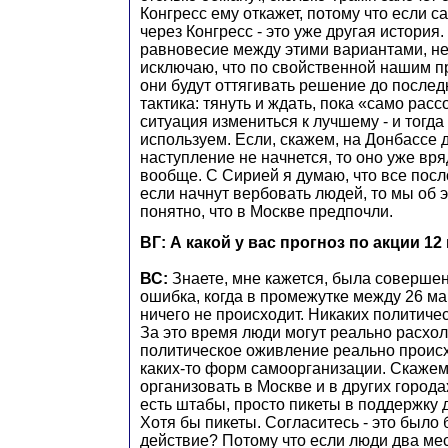
Конгресс ему откажет, потому что если 
через Конгресс - это уже другая история
равновесие между этими вариантами, не
исключаю, что по свойственной нашим 
они будут оттягивать решение до послед
тактика: тянуть и ждать, пока «само рас
ситуация измениться к лучшему - и тогда
используем. Если, скажем, на Донбассе 
наступление не начнется, то оно уже вря
вообще. С Сирией я думаю, что все посл
если начнут вербовать людей, то мы об э
понятно, что в Москве предпочли.
ВГ: А какой у вас прогноз по акции 1
ВС:
Знаете, мне кажется, была совершен
ошибка, когда в промежутке между 26 мар
ничего не происходит. Никаких политиче
За это время люди могут реально расхол
политическое оживление реально происх
каких-то форм самоорганизации. Скаже
организовать в Москве и в других города
есть штабы, просто пикеты в поддержку
Хотя бы пикеты. Согласитесь - это было
действие? Потому что если люди два ме