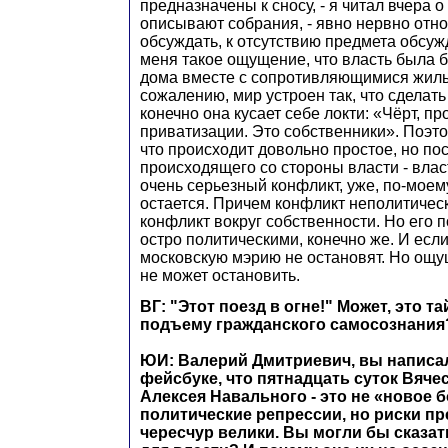
предназначены к сносу, - я читал вчера о 
описывают собрания, - явно нервно отно
обсуждать, к отсутствию предмета обсу
меня такое ощущение, что власть была б
дома вместе с сопротивляющимися жильц
сожалению, мир устроен так, что сделать
конечно она кусает себе локти: «Чёрт, п
приватизации. Это собственники». Поэто
что происходит довольно простое, но по
происходящего со стороны власти - влас
очень серьезный конфликт, уже, по-моем
остается. Причем конфликт неполитическ
конфликт вокруг собственности. Но его 
остро политическими, конечно же. И если
московскую мэрию не остановят. Но ощущ
не может остановить.
ВГ: "Этот поезд в огне!" Может, это т
подъему гражданского самосознания
ЮИ: Валерий Дмитриевич, вы написал
фейсбуке, что пятнадцать суток Вяче
Алексея Навального - это не «новое б
политические репрессии, но риски п
чересчур велики. Вы могли бы сказать