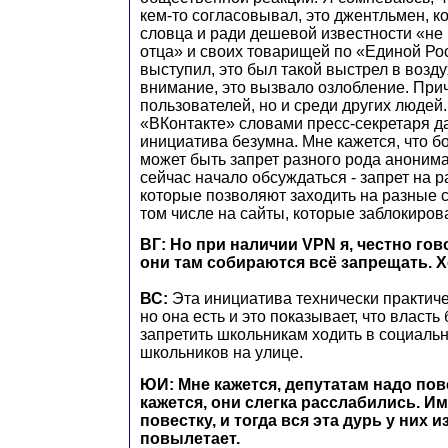
кем-то согласовывал, это джентльмен, к
словца и ради дешевой известности «не
отца» и своих товарищей по «Единой Рос
выступил, это был такой выстрел в возду
внимание, это вызвало озлобление. При
пользователей, но и среди других людей
«ВКонтакте» словами пресс-секретаря да
инициатива безумна. Мне кажется, что 
может быть запрет разного рода анонимай
сейчас начало обсуждаться - запрет на р
которые позволяют заходить на разные 
том числе на сайты, которые заблокиров
ВГ: Но при наличии VPN я, честно гово
они там собираются всё запрещать. 
ВС:
Эта инициатива технически практич
но она есть и это показывает, что власть
запретить школьникам ходить в социальн
школьников на улице.
ЮИ: Мне кажется, депутатам надо пов
кажется, они слегка расслабились. И
повестку, и тогда вся эта дурь у них 
повылетает.