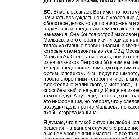
для власти? И почему она их не осоз
ВС:
Власть осознает. Вот именно поэтом
начинать возбуждать новые уголовные д
«болотное дело», когда по ничтожным и 
надуманным предлогам немало людей п
наказания. Она боится острой массовой
Мальцев, а его сторонники - люди активн
типаж «активные провинциальные мужи
которые стали звонить во все ОВД Моск
Мальцев?» Они стали ездить, они вытреб
из начальников Петровки 38 к ним вышел 
теперь представьте: вам надо принимать
с этим человеком. И вы вдруг понимаете, 
просто сторонники - сторонники есть мног
Алексеевича Явлинского, у Зюганова, - н
способны выйти на улицу. И еще не извес
там поведут. А тут еще, кажется, я не зн
это информация, но говорят, что у следо
возбудил дело против Мальцева, по как
якобы сгорела машина.
Я думаю, что в такой ситуации любой ч
решения, - в данном случае это решение
высшем уровне принималось, а все-таки 