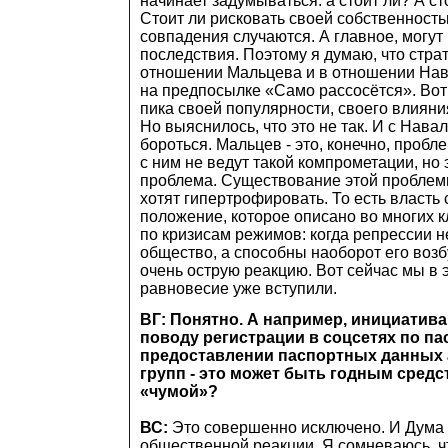
начинает задумываться: а стоит ли? А ст
Стоит ли рисковать своей собственност
совпадения случаются. А главное, могут
последствия. Поэтому я думаю, что страт
отношении Мальцева и в отношении Нав
на предпосылке «Само рассосётся». Вот 
пика своей популярности, своего влияния
Но выяснилось, что это не так. И с Нава
бороться. Мальцев - это, конечно, проб
с ним не ведут такой компрометации, но 
проблема. Существование этой проблем
хотят гипертрофировать. То есть власть 
положение, которое описано во многих к
по кризисам режимов: когда репрессии 
общество, а способны наоборот его возб
очень острую реакцию. Вот сейчас мы в 
равновесие уже вступили.
ВГ: Понятно. А например, инициатив
поводу регистрации в соцсетях по па
предоставлении паспортных данных
групп - это может быть годным сред
«чумой»?
ВС:
Это совершенно исключено. И Дума 
общественной реакции. Я сомневаюсь, ч