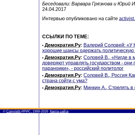
Беседовали: Варвара Грязнова и Юрий 
24.04.2017
Интервью опубликовано на сайте
activis
ССЫЛКИ ПО ТЕМЕ:
Демократия.Ру
:
Валерий Соловей: «У 
•
хорошие шансы одержать политическую п
Демократия.Ру
:
Соловей В., «Нигде в
•
доверяют управлять государством - он
параноики», - российский политолог
Демократия.Ру
:
Соловей В., Россия Ка
•
страна сойти с ума?
Демократия.Ру
:
Минкин А., Стрелять в
•
©
Copyright
ИРИС, 1999-2026
Карта сайта