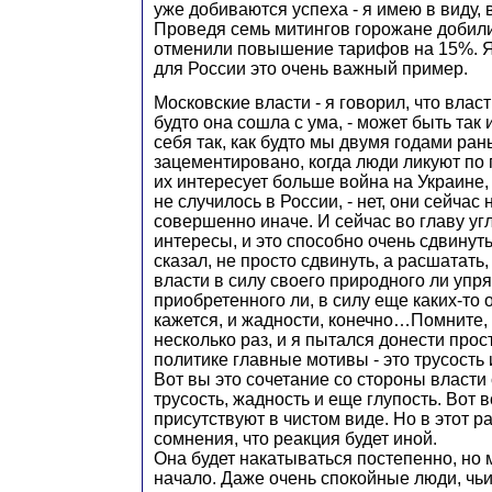
уже добиваются успеха - я имею в виду, 
Проведя семь митингов горожане добили
отменили повышение тарифов на 15%. Я 
для России это очень важный пример.
Московские власти - я говорил, что власть
будто она сошла с ума, - может быть так 
себя так, как будто мы двумя годами рань
зацементировано, когда люди ликуют по 
их интересует больше война на Украине, 
не случилось в России, - нет, они сейчас
совершенно иначе. И сейчас во главу уг
интересы, и это способно очень сдвинут
сказал, не просто сдвинуть, а расшатать
власти в силу своего природного ли упр
приобретенного ли, в силу еще каких-то 
кажется, и жадности, конечно…Помните,
несколько раз, и я пытался донести прос
политике главные мотивы - это трусость 
Вот вы это сочетание со стороны власти 
трусость, жадность и еще глупость. Вот 
присутствуют в чистом виде. Но в этот ра
сомнения, что реакция будет иной.
Она будет накатываться постепенно, но
начало. Даже очень спокойные люди, чь