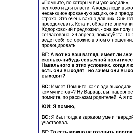
«Помните, по которым вы уже ходили», -
неплохо и для власти. А когда люди выхо
несанкционированную акцию, они преод
страха. Это очень важно для них. Они го
преодолевать. Кстати, обратите внимание
Ходорковский предложил, - она же полу
согласована. 29 апреля, пожалуйста. То 
ведет себя осторожно в этом отношении.
провоцировать.
ВГ: А вот на ваш взгляд, имеет ли зн
сколько-нибудь серьезной политиче
Навального в этих условиях, когда л
есть они выходят - но зачем они вых
выходят?
ВС:
Имеет. Помните, как люди выходили
коммунистов»? Ну Варвар, вы, наверное
помните, по рассказам родителей. А я п
ЮИ: Я помню,
ВС:
Я был тогда в здравом уме и твердо
участвовал.
ВГ: То есть можно не готовить прогр