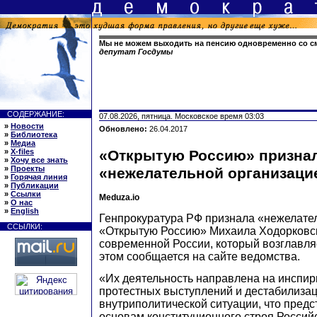
Мы не можем выходить на пенсию одновременно со с
депутат Госдумы
СОДЕРЖАНИЕ:
07.08.2026, пятница. Московское время 03:03
»
Новости
Обновлено:
26.04.2017
»
Библиотека
»
Медиа
»
X-files
«Открытую Россию» призна
»
Хочу все знать
»
Проекты
«нежелательной организаци
»
Горячая линия
»
Публикации
»
Ссылки
Meduza.io
»
О нас
»
English
Генпрокуратура РФ признала «нежелате
ССЫЛКИ:
«Открытую Россию» Михаила Ходорковск
современной России, который возглавля
этом сообщается на сайте ведомства.
«Их деятельность направлена на инспи
протестных выступлений и дестабилиза
внутриполитической ситуации, что предс
основам конституционного строя Россий