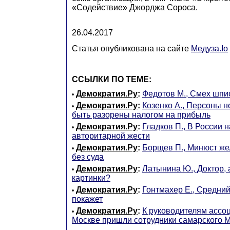
«Содействие» Джорджа Сороса.
26.04.2017
Статья опубликована на сайте
Медуза.Io
ССЫЛКИ ПО ТЕМЕ:
Демократия.Ру
:
Федотов М., Смех шп
•
Демократия.Ру
:
Козенко А., Персоны н
•
быть разорены налогом на прибыль
Демократия.Ру
:
Гладков П., В России 
•
авторитарной жести
Демократия.Ру
:
Борщев П., Минюст же
•
без суда
Демократия.Ру
:
Латынина Ю., Доктор, а
•
картинки?
Демократия.Ру
:
Гонтмахер Е., Средний
•
покажет
Демократия.Ру
:
К руководителям ассоц
•
Москве пришли сотрудники самарского 