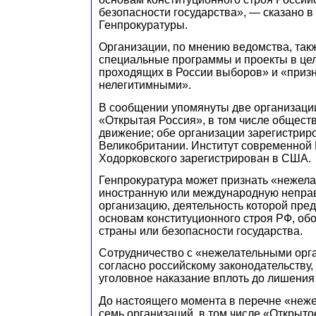
безопасности государства», — сказано в
Генпрокуратуры.
Организации, по мнению ведомства, та
специальные программы и проекты в це
проходящих в России выборов» и «призн
нелегитимными».
В сообщении упомянуты две организаци
«Открытая Россия», в том числе общест
движение; обе организации зарегистрир
Великобритании. Институт современной
Ходорковского зарегистрирован в США.
Генпрокуратура может признать «нежел
иностранную или международную непра
организацию, деятельность которой пред
основам конституционного строя РФ, об
страны или безопасности государства.
Сотрудничество с «нежелательными орг
согласно российскому законодательству,
уголовное наказание вплоть до лишения
До настоящего момента в перечне «неж
семь организаций, в том числе «Открыт