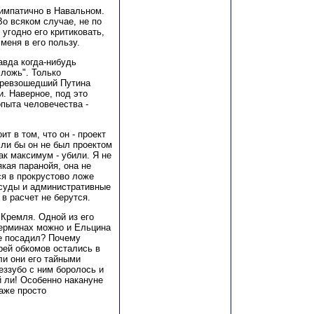
симпатично в Навальном.
Во всяком случае, не по
угодно его критиковать,
меня в его пользу.
авда когда-нибудь
 ложь". Только
превзошедший Путина
и. Наверное, под это
опыта человечества -
т в том, что он - проект
сли бы он не был проектом
ак максимум - убили. Я не
якая паранойя, она не
ся в прокрустово ложе
 суды и административные
 в расчет не берутся.
 Кремля. Одной из его
терминах можно и Ельцина
не посадил? Почему
рей обкомов остались в
ли они его тайными
еззубо с ним боролось и
 ли! Особенно накануне
аже просто