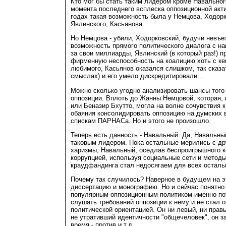
Кто мог бы стать таким лидером кроме Навальног
момента последнего всплеска оппозиционной акти
годах такая возможность была у Немцова, Ходорк
Явлинского, Касьянова.
Но Немцова - убили, Ходорковский, будучи невъе
возможность прямого политического диалога с на
за свои миллиарды, Явлинский (в который раз!) 
фирменную неспособность на коалицию хоть с ке
любимого, Касьянов оказался слишком, так сказа
смыслах) и его умело дискредитировали...
Можно сколько угодно анализировать шансы того
оппозиции. Вплоть до Жанны Немцовой, которая,
или Беназир Бхутто, могла на волне сочувствия к
обаяния консолидировать оппозицию на думских 
спискам ПАРНАСа. Но и этого не произошло.
Теперь есть данность - Навальный. Да, Навальны
таковым лидером. Пока остальные мерились с др
харизмы, Навальный, оседлав беспроигрышного к
коррупцией, используя социальные сети и методы
краудфандинга стал недосягаем для всех осталь
Почему так случилось? Наверное в будущем на э
диссертацию и монографию. Но и сейчас понятно
популярным оппозиционным политиком именно пот
слушать требований оппозиции к нему и не стал 
политической ориентацией. Он ни левый, ни правы
не утративший идентичности "общечеловек", он за
время - против и т.д.