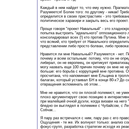
Каждый в нем найдет то, что ему нужно. Прагмат
Разумеется! Более того: по другому - никак! Тре
определится в своих пристрастиях - это требован
политическое харакири и закрыть весь его проект.
Проще говоря "проект Навальный" - это хладнокр
попытка выстроить "идеального" оппозиционного 
консолидировал всех (!) кто против Путина. Мне 
что всякий, кто требует от Навального определит
представлении либо просто болван, либо провока
Нравится ли мне Навальный? Разумеется - нет. 
почему и всем остальным: потому, что он не опр
либерал, он не европеец, он критикует приватиза
могу назвать еще 100 причин почему он мне не н
больше: его борьба с коррупцией мне противна. 
просчитана, что напоминает мне Ельцина в тролл
балаган, который устаивал БН в конце 80-х? До си
отвращения вспоминать об этом...
Мне не нравится, что он плохой полемист, не уме
плохо аргументирует свою позицию в интерактивн
при малейшей очной дуэли, когда визави на него 
бледно он выглядел в полемике с Чубайсом, с Л
Собчак...
Я пару раз встречался с ним, пару раз с его пра
Ощущения - те же. Их волнуют только: анализ со
фокус-групп, разработка стратегии исходя из реа