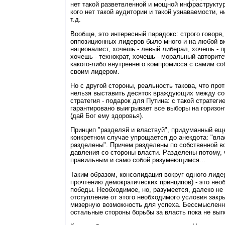
нет такой разветвленной и мощной инфраструктур
кого нет такой аудитории и такой узнаваемости, н
т.д.
Вообще, это интересный парадокс: строго говоря,
оппозиционных лидеров было много и на любой вк
националист, хочешь - левый либерал, хочешь - 
хочешь - технократ, хочешь - моральный авторите
какого-либо внутреннего компромисса с самим соб
своим лидером.
Но с другой стороны, реальность такова, что про
нельзя выставить десяток враждующих между соб
стратегия - подарок для Путина: с такой стратеги
гарантировано выигрывает все выборы на горизон
(дай Бог ему здоровья).
Принцип "разделяй и властвуй", придуманный ещ
конкретном случае упрощается до анекдота: "вла
разделены". Причем разделены по собственной во
давления со стороны власти. Разделены потому, 
правильным и само собой разумеющимся...
Таким образом, консолидация вокруг одного лиде
прочтению демократических принципов) - это не
победы. Необходимое, но, разумеется, далеко не
отступление от этого необходимого условия зак
мизерную возможность для успеха. Бессмысленн
остальные стороны борьбы за власть пока не вып