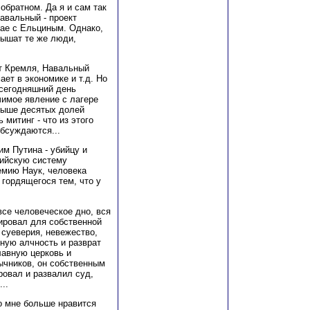
обратном. Да я и сам так
Навальный - проект
чае с Ельциным. Однако,
лышат те же люди,
т Кремля, Навальный
ет в экономике и т.д. Но
 сегодняшний день
чимое явление с лагере
выше десятых долей
 митинг - что из этого
обсуждаются...
м Путина - убийцу и
сийскую систему
емию Наук, человека
гордящегося тем, что у
се человеческое дно, вся
тировал для собственной
 суеверия, невежество,
ную алчность и разврат
лавную церковь и
зычников, он собственным
ровал и развалил суд,
..
то мне больше нравится