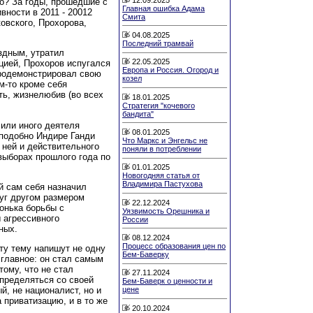
о? За годы, прошедшие с
Главная ошибка Адама
вности в 2011 - 20012
Смита
овского, Прохорова,
04.08.2025
Последний трамвай
здным, утратил
22.05.2025
цией, Прохоров испугался
Европа и Россия. Огород и
продемонстрировал свою
козел
м-то кроме себя
ть, жизнелюбив (во всех
18.01.2025
Стратегия "кочевого
бандита"
 или иного деятеля
08.01.2025
 подобно Индире Ганди
Что Маркс и Энгельс не
 ней и действительного
поняли в потреблении
выборах прошлого года по
01.01.2025
Новогодняя статья от
Владимира Пастухова
й сам себя назначил
уг другом размером
22.12.2024
онька борьбы с
Уязвимость Орешника и
 агрессивного
России
ных.
08.12.2024
Процесс образования цен по
ту тему напишут не одну
Бем-Баверку
 главное: он стал самым
ому, что не стал
27.11.2024
определяться со своей
Бем-Баверк о ценности и
й, не националист, но и
цене
 приватизацию, и в то же
20.10.2024