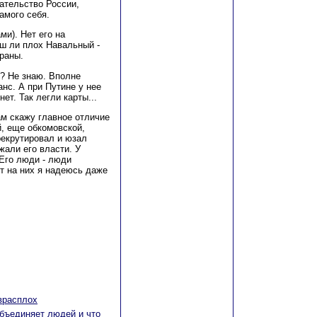
ательство России,
амого себя.
ми). Нет его на
ош ли плох Навальный -
траны.
? Не знаю. Вполне
анс. А при Путине у нее
нет. Так легли карты...
ам скажу главное отличие
, еще обкомовской,
рекрутировал и юзал
жали его власти. У
 Его люди - люди
от на них я надеюсь даже
 врасплох
бъединяет людей и что