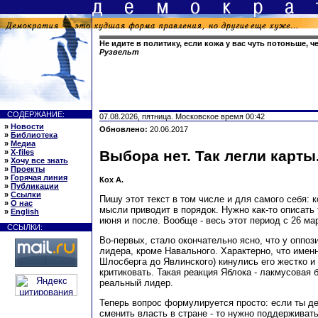
Не идите в политику, если кожа у вас чуть потоньше, ч
Рузвельт
СОДЕРЖАНИЕ:
07.08.2026, пятница. Московское время 00:42
»
Новости
Обновлено:
20.06.2017
»
Библиотека
»
Медиа
»
X-files
Выбора нет. Так легли карты.
»
Хочу все знать
»
Проекты
»
Горячая линия
Кох А.
»
Публикации
»
Ссылки
Пишу этот текст в том числе и для самого себя: к
»
О нас
мысли приводит в порядок. Нужно как-то описать 
»
English
июня и после. Вообще - весь этот период с 26 ма
ССЫЛКИ:
Во-первых, стало окончательно ясно, что у оппози
лидера, кроме Навального. Характерно, что именн
Шлосберга до Явлинского) кинулись его жестко 
критиковать. Такая реакция Яблока - лакмусовая 
реальный лидер.
Теперь вопрос формулируется просто: если ты д
сменить власть в стране - то нужно поддерживать