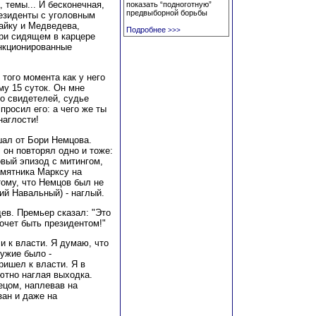
, темы... И бесконечная,
показать “подноготную”
предвыборной борьбы
резиденты с уголовным
айку и Медведева,
Подробнее
>>>
ри сидящем в карцере
анкционированные
того момента как у него
му 15 суток. Он мне
го свидетелей, судье
просил его: а чего же ты
наглости!
шал от Бори Немцова.
 он повторял одно и тоже:
овый эпизод с митингом,
амятника Марксу на
ому, что Немцов был не
ий Навальный) - наглый.
ев. Премьер сказал: "Это
хочет быть президентом!"
и к власти. Я думаю, что
ружие было -
ришел к власти. Я в
ютно наглая выходка.
ецом, наплевав на
зан и даже на