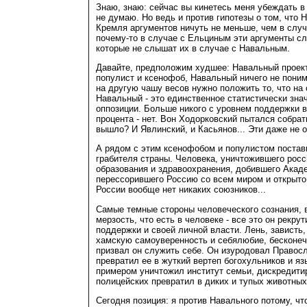
Знаю, знаю: сейчас вы кинетесь меня убеждать в 
не думаю. Но ведь и против гипотезы о том, что 
Кремля аргументов ничуть не меньше, чем в слу
почему-то в случае с Ельциным эти аргументы с
которые не слышат их в случае с Навальным.
Давайте, предположим худшее: Навальный проек
популист и ксенофоб, Навальный ничего не понима
на другую чашу весов нужно положить то, что на
Навальный - это единственное статистически зна
оппозиции. Больше никого с уровнем поддержки 
процента - нет. Вон Ходорковский пытался собрать
вышло? И Явлинский, и Касьянов... Эти даже не 
А рядом с этим ксенофобом и популистом постави
грабителя страны. Человека, уничтожившего рос
образования и здравоохранения, добившего Акад
перессорившего Россию со всем миром и открыто 
России вообще нет никаких союзников...
Самые темные стороны человеческого сознания, в
мерзость, что есть в человеке - все это он рекру
поддержки и своей личной власти. Лень, зависть,
хамскую самоуверенность и себялюбие, бесконеч
призвал он служить себе. Он изуродовал Правос
превратил ее в жуткий вертеп богохульников и я
примером уничтожил институт семьи, дискредити
полицейских превратил в диких и тупых животных.
Сегодня позиция: я против Навального потому, ч