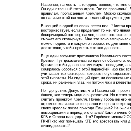
Наверное, наглость - это единственное, что мне 
Он единственный готов играть "не по правилам". 
правилам, прописанным Кремлем. Можно сколько 
но наличие этой наглости - главный аргумент для 
Высоцкий в одной из своих песен пел: "Чистая пр
восторжествует, если проделает то же, что явная
беспримерный наглец, наглец, своею наглостью 
сможет его сковырнуть. Мне это ясно эмпирическ
можно подвести и какую-то теорию, но для меня 
достаточно, чтобы принять это как данность.
Еще один аргумент противников Навального состои
Кремля. Тут доказательство идет от обратного: е
Кремля его бы давно как минимум - посадили, а к
собираюсь бороться с этой паранойей, ибо как вс
учитывает тех факторов, которые не укладывают
этой гипотезы. Ни сидящий брат, ни бесконечные
сроки, ни раненный глаз, ни потоки лжи и клеветы
Но - допустим. Допустим, что Навальный - проект
башен, как теперь модно выражаться. Но в этих 
считать проектом Кремля. Почему Горбачев его 
огромное количество генералов и первых секрета
своих креслах после прихода Ельцина? Не были 
помощниками в период его опалы? Как-то очень б
КГБ и Старая площадь. Что? Горбачев мешал? Ой
ГКЧП кто мог помешать КГБ его арестовать или д
ликвидировать?