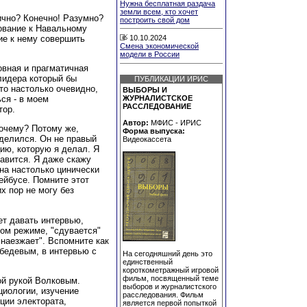
Нужна бесплатная раздача
земли всем, кто хочет
ично? Конечно! Разумно?
построить свой дом
бование к Навальному
ие к нему совершить
10.10.2024
Смена экономической
модели в России
овная и прагматичная
лидера который бы
ПУБЛИКАЦИИ ИРИС
это настолько очевидно,
ВЫБОРЫ И
ься - в моем
ЖУРНАЛИСТСКОЕ
РАССЛЕДОВАНИЕ
тор.
Автор:
МФИС - ИРИС
Почему? Потому же,
Форма выпуска:
еделился. Он не правый
Видеокассета
цию, которую я делал. Я
равится. Я даже скажу
Она настолько цинически
ейбусе. Помните этот
х пор не могу без
ет давать интервью,
ом режиме, "сдувается"
"наезжает". Вспомните как
ебедевым, в интервью с
На сегодняшний день это
единственный
короткометражный игровой
фильм, посвященный теме
вой рукой Волковым.
выборов и журналистского
циологии, изучение
расследования. Фильм
кции электората,
является первой попыткой