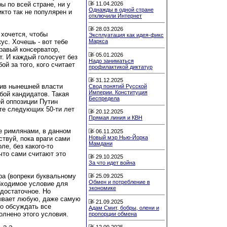
11.04.2026
ы по всей стране, ни у
Однажды в одной стране
икто так не популярен и
отключили Интернет
28.03.2026
 хочется, чтобы
Эксплуатация как идея-фикс
ус. Хочешь - вот тебе
Маркса
правый консерватор,
05.01.2026
т. И каждый голосует без
Надо заниматься
ой за того, кого считает
профилактикой диктатур
31.12.2025
тив нынешней власти
Свод понятий Русской
Империи. Конституция
ой кандидатов. Такая
Беспредела
ей оппозиции Путин
те следующих 50-ти лет
20.12.2025
Прямая линия и КВН
е римлянами, в данном
06.11.2025
Новый мэр Нью-Йорка
ствуй, пока враги сами
Мамдани
ле, без какого-то
что сами считают это
29.10.2025
За что идет война
ра (вопреки буквальному
25.09.2025
Обмен и потребление в
обходимое условие для
экономике
 достаточное. Но
рывает любую, даже самую
21.09.2025
о обсуждать все
Адам Смит, бобры, олени и
олнено этого условия.
пропорции обмена
12.09.2025