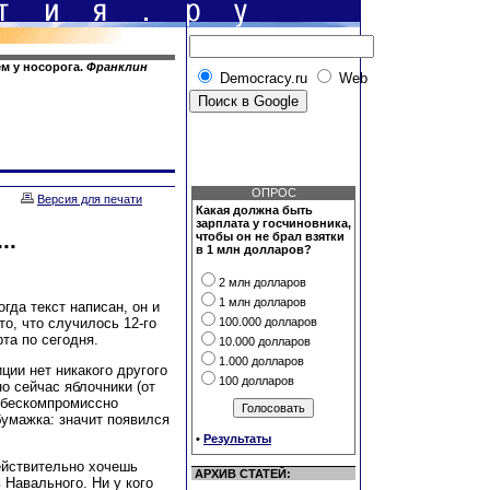
ем у носорога.
Франклин
Democracy.ru
Web
ОПРОС
Версия для печати
Какая должна быть
зарплата у госчиновника,
..
чтобы он не брал взятки
в 1 млн долларов?
2 млн долларов
1 млн долларов
огда текст написан, он и
то, что случилось 12-го
100.000 долларов
рта по сегодня.
10.000 долларов
1.000 долларов
ции нет никакого другого
100 долларов
о сейчас яблочники (от
и бескомпромиссно
бумажка: значит появился
•
Результаты
ействительно хочешь
АРХИВ СТАТЕЙ:
 Навального. Ни у кого