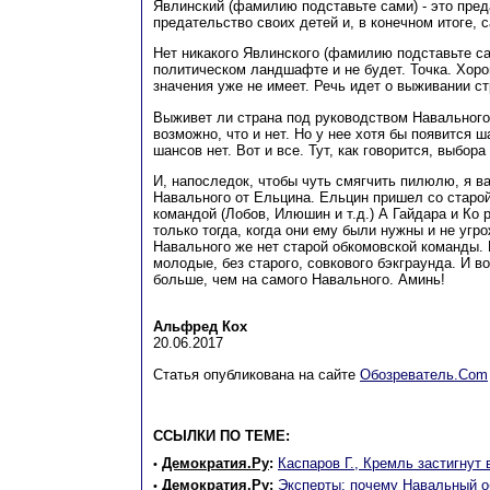
Явлинский (фамилию подставьте сами) - это пред
предательство своих детей и, в конечном итоге, с
Нет никакого Явлинского (фамилию подставьте са
политическом ландшафте и не будет. Точка. Хор
значения уже не имеет. Речь идет о выживании с
Выживет ли страна под руководством Навального
возможно, что и нет. Но у нее хотя бы появится ш
шансов нет. Вот и все. Тут, как говорится, выбора 
И, напоследок, чтобы чуть смягчить пилюлю, я в
Навального от Ельцина. Ельцин пришел со старой
командой (Лобов, Илюшин и т.д.) А Гайдара и Ко 
только тогда, когда они ему были нужны и не угро
Навального же нет старой обкомовской команды.
молодые, без старого, совкового бэкграунда. И в
больше, чем на самого Навального. Аминь!
Альфред Кох
20.06.2017
Статья опубликована на сайте
Обозреватель.Com
ССЫЛКИ ПО ТЕМЕ:
Демократия.Ру
:
Каспаров Г., Кремль застигнут
•
Демократия.Ру
:
Эксперты: почему Навальный о
•