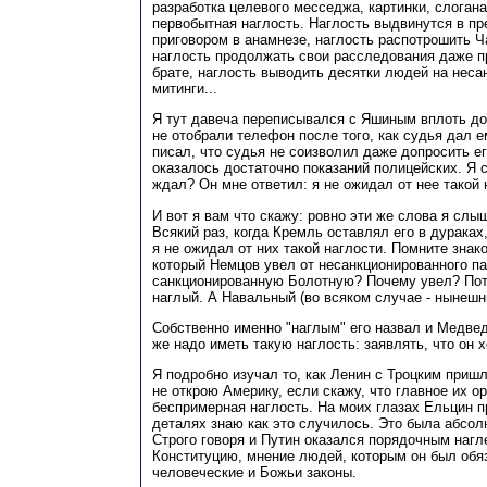
разработка целевого месседжа, картинки, слогана
первобытная наглость. Наглость выдвинутся в п
приговором в анамнезе, наглость распотрошить Ч
наглость продолжать свои расследования даже п
брате, наглость выводить десятки людей на нес
митинги...
Я тут давеча переписывался с Яшиным вплоть до 
не отобрали телефон после того, как судья дал е
писал, что судья не соизволил даже допросить е
оказалось достаточно показаний полицейских. Я с
ждал? Он мне ответил: я не ожидал от нее такой 
И вот я вам что скажу: ровно эти же слова я слы
Всякий раз, когда Кремль оставлял его в дураках,
я не ожидал от них такой наглости. Помните знак
который Немцов увел от несанкционированного п
санкционированную Болотную? Почему увел? Пот
наглый. А Навальный (во всяком случае - нынешн
Собственно именно "наглым" его назвал и Медвед
же надо иметь такую наглость: заявлять, что он 
Я подробно изучал то, как Ленин с Троцким пришл
не открою Америку, если скажу, что главное их о
беспримерная наглость. На моих глазах Ельцин п
деталях знаю как это случилось. Это была абсол
Строго говоря и Путин оказался порядочным нагл
Конституцию, мнение людей, которым он был обя
человеческие и Божьи законы.