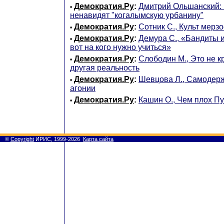
Демократия.Ру
:
Дмитрий Ольшанский:
•
ненавидят "когалымскую урбанину"
Демократия.Ру
:
Сотник С., Культ мерзо
•
Демократия.Ру
:
Демура С., «Бандиты 
•
вот на кого нужно учиться»
Демократия.Ру
:
Слободин М., Это не кр
•
другая реальность
Демократия.Ру
:
Шевцова Л., Cамодерж
•
агонии
Демократия.Ру
:
Кашин О., Чем плох П
•
©
Copyright
ИРИС, 1999-2026
Карта сайта