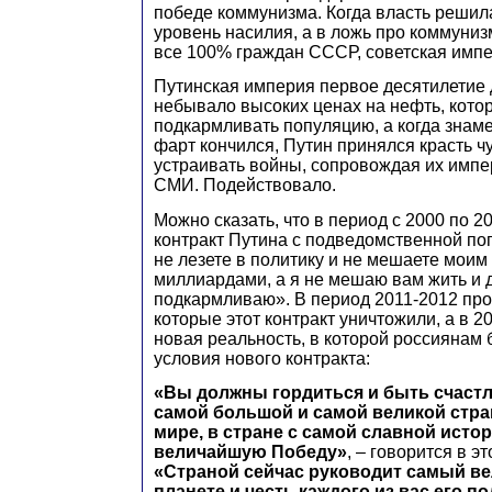
победе коммунизма. Когда власть решил
уровень насилия, а в ложь про коммуниз
все 100% граждан СССР, советская импе
Путинская империя первое десятилетие
небывало высоких ценах на нефть, кото
подкармливать популяцию, а когда знам
фарт кончился, Путин принялся красть ч
устраивать войны, сопровождая их импе
СМИ. Подействовало.
Можно сказать, что в период с 2000 по 2
контракт Путина с подведомственной по
не лезете в политику и не мешаете моим
миллиардами, а я не мешаю вам жить и 
подкармливаю». В период 2011-2012 пр
которые этот контракт уничтожили, а в 
новая реальность, в которой россиянам
условия нового контракта:
«Вы должны гордиться и быть счастл
самой большой и самой великой стр
мире, в стране с самой славной ист
величайшую Победу»
, – говорится в эт
«Страной сейчас руководит самый ве
планете и честь каждого из вас его 