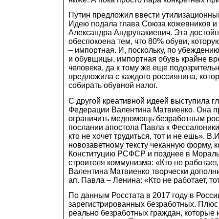
Путин предложил ввести утилизационный
Идею подала глава Союза кожевников и
Александра Андрунакиевич. Эта достой
обеспокоена тем, что 80% обуви, котору
– импортная. И, поскольку, по убеждени
и обувщицы, импортная обувь крайне вр
человека, да к тому же еще подозрительн
предложила с каждого россиянина, котор
собирать обувной налог.
С другой креативной идеей выступила г
Федерации Валентина Матвиенко. Она 
ограничить медпомощь безработным рос
послании апостола Павла к Фессалоники
кто не хочет трудиться, тот и не ешь». В
новозаветному тексту чеканную форму, к
Конституцию РСФСР и позднее в Мораль
строителя коммунизма: «Кто не работает, 
Валентина Матвиенко творчески дополн
ап. Павла – Ленина: «Кто не работает, то
По данным Росстата в 2017 году в Росс
зарегистрированных безработных. Плюс
реально безработных граждан, которые 