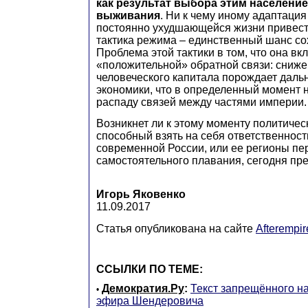
как результат выбора этим население
выживания
. Ни к чему иному адаптация
постоянно ухудшающейся жизни привести
тактика режима – единственный шанс со
Проблема этой тактики в том, что она вк
«положительной» обратной связи: сниже
человеческого капитала порождает дал
экономики, что в определенный момент 
распаду связей между частями империи.
Возникнет ли к этому моменту политическ
способный взять на себя ответственност
современной России, или ее регионы пе
самостоятельного плавания, сегодня пре
Игорь Яковенко
11.09.2017
Статья опубликована на сайте
Afterempir
ССЫЛКИ ПО ТЕМЕ:
Демократия.Ру
:
Текст запрещённого н
•
эфира Шендеровича