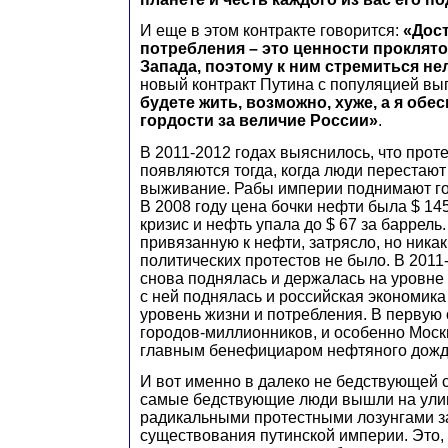
И еще в этом контракте говорится:
«Дост
потребления – это ценности проклят
Запада, поэтому к ним стремиться не
новый контракт Путина с популяцией выг
будете жить, возможно, хуже, а я обе
гордости за величие России»
.
В 2011-2012 годах выяснилось, что прот
появляются тогда, когда люди перестают
выживание. Рабы империи поднимают гол
В 2008 году цена бочки нефти была $ 14
кризис и нефть упала до $ 67 за баррель
привязанную к нефти, затрясло, но ника
политических протестов не было. В 2011
снова поднялась и держалась на уровне 
с ней поднялась и российская экономика
уровень жизни и потребления. В первую 
городов-миллионников, и особенно Моск
главным бенефициаром нефтяного дожд
И вот именно в далеко не бедствующей с
самые бедствующие люди вышли на ули
радикальными протестными лозунгами з
существования путинской империи. Это, 