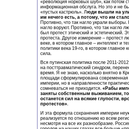
«революция норковых шуб», как потом с
информационная обслуга. Но это и не 
«пустых кастрюль». Л
юди вышли на ули
им нечего есть, а потому, что им ста
Противно, что так нагло украли выборы. 
нагло воруют. Противно, что так нагло л
был протест этический и эстетический. 
протеста. Другое измерение – протест л
веке, в котором главное – интеллект и т
политики века 19-го, в котором главное 
сила.
Вся путинская политика после 2011-2012
на посттравматический синдром, перене
время. Я не знаю, насколько внятно в К
площади сформулирована современная 
империи, но в направленности практиче
сомневаться не приходится.
«Рабы имп
заняты собственным выживанием, тог
останется сил на всякие глупости, в
протестов»
.
И эта формула сохранения империи неу
реализуется по отношению ко всем реги
несмотря на все их разнообразие. Росси
городов на наших глазах все больше «пр