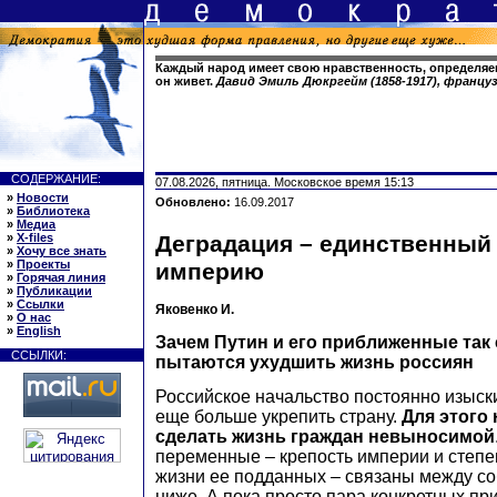
Каждый народ имеет свою нравственность, определяе
он живет.
Давид Эмиль Дюкргейм (1858-1917), францу
СОДЕРЖАНИЕ:
07.08.2026, пятница. Московское время 15:13
»
Новости
Обновлено:
16.09.2017
»
Библиотека
»
Медиа
»
X-files
Деградация – единственный
»
Хочу все знать
»
Проекты
империю
»
Горячая линия
»
Публикации
»
Ссылки
Яковенко И.
»
О нас
»
English
Зачем Путин и его приближенные так
ССЫЛКИ:
пытаются ухудшить жизнь россиян
Российское начальство постоянно изыск
еще больше укрепить страну.
Для этого
сделать жизнь граждан невыносимой
переменные – крепость империи и степ
жизни ее подданных – связаны между со
ниже. А пока просто пара конкретных пр