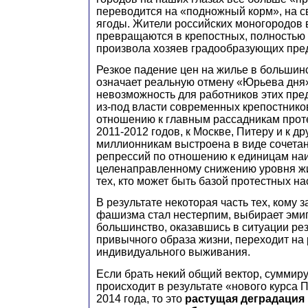
переводится на «подножный корм», на св
ягоды. Жители российских моногородов 
превращаются в крепостных, полностью
произвола хозяев градообразующих пре
Резкое падение цен на жилье в большин
означает реальную отмену «Юрьева дня»
невозможность для работников этих пре
из-под власти современных крепостнико
отношению к главным рассадникам прот
2011-2012 годов, к Москве, Питеру и к д
миллионникам выстроена в виде сочета
репрессий по отношению к единицам на
целенаправленному снижению уровня ж
тех, кто может быть базой протестных на
В результате некоторая часть тех, кому з
фашизма стал нестерпим, выбирает эми
большинство, оказавшись в ситуации ре
привычного образа жизни, переходит на
индивидуального выживания.
Если брать некий общий вектор, суммир
происходит в результате «нового курса П
2014 года, то это
растущая деградация