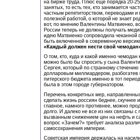
на бирже труда. Плюс еще порядка 20-2
занятых, то есть тех, кто занимается час
частным репетиторством, переводами и 
полезной работой, о которой не знает ро
вот, по мнению Валентины Матвиенко, в
России теперь не должны получать меди
идею Матвиенко сопроводила чеканной 
быть включенной в современную версию 
«Каждый должен нести свой чемодан
О том, кто, куда и какой именно чемодан 
можно было бы спросить у сына Валент
Сергея, который по странному стечению 
долларовым миллиардером, разбогатев 
питерского бюджета именно в тот период
была в этом городе губернатором.
Перечень конкретных мер, направленных
сделать жизнь россиян беднее, скучнее и
главное, намного противнее, можно про
долго. И далеко не все из них связаны с
вызванным снижением цен на нефть и са
вопрос «Зачем?» требует анализа разл
самосохранения империи.
Советская империя держалась на насили