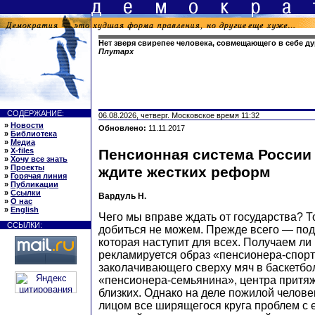
Нет зверя свирепее человека, совмещающего в себе ду
Плутарх
СОДЕРЖАНИЕ:
06.08.2026, четверг. Московское время 11:32
»
Новости
Обновлено:
11.11.2017
»
Библиотека
»
Медиа
»
X-files
Пенсионная система России 
»
Хочу все знать
»
Проекты
ждите жестких реформ
»
Горячая линия
»
Публикации
»
Ссылки
Вардуль Н.
»
О нас
»
English
Чего мы вправе ждать от государства? То
ССЫЛКИ:
добиться не можем. Прежде всего — под
которая наступит для всех. Получаем ли
рекламируется образ «пенсионера-спор
заколачивающего сверху мяч в баскетбо
«пенсионера-семьянина», центра притяж
близких. Однако на деле пожилой челове
лицом все ширящегося круга проблем с 