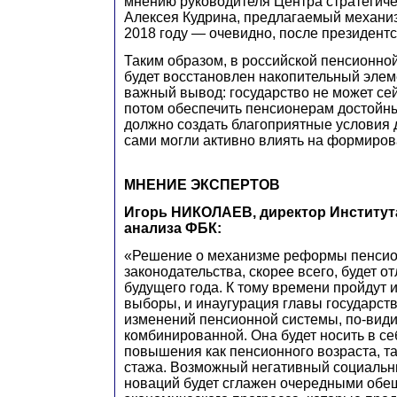
мнению руководителя Центра стратегиче
Алексея Кудрина, предлагаемый механиз
2018 году — очевидно, после президент
Таким образом, в российской пенсионной
будет восстановлен накопительный элем
важный вывод: государство не может сей
потом обеспечить пенсионерам достойны
должно создать благоприятные условия 
сами могли активно влиять на формиров
МНЕНИЕ ЭКСПЕРТОВ
Игорь НИКОЛАЕВ, директор Института
анализа ФБК:
«Решение о механизме реформы пенсио
законодательства, скорее всего, будет о
будущего года. К тому времени пройдут 
выборы, и инаугурация главы государств
изменений пенсионной системы, по-види
комбинированной. Она будет носить в с
повышения как пенсионного возраста, та
стажа. Возможный негативный социальны
новаций будет сглажен очередными об