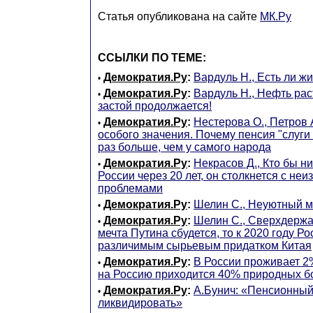
Статья опубликована на сайте
МК.Ру
ССЫЛКИ ПО ТЕМЕ:
Демократия.Ру
:
Вардуль Н., Есть ли ж
•
Демократия.Ру
:
Вардуль Н., Нефть рас
•
застой продолжается!
Демократия.Ру
:
Нестерова О., Петров 
•
особого значения. Почему пенсия "слуги
раз больше, чем у самого народа
Демократия.Ру
:
Некрасов Д., Кто бы ни
•
России через 20 лет, он столкнется с не
проблемами
Демократия.Ру
:
Шелин С., Неуютный м
•
Демократия.Ру
:
Шелин С., Сверхдержа
•
мечта Путина сбудется, то к 2020 году Р
различимым сырьевым придатком Китая
Демократия.Ру
:
В России проживает 2
•
на Россию приходится 40% природных б
Демократия.Ру
:
А.Бунич: «Пенсионный
•
ликвидировать»