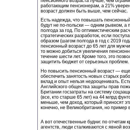
пенсионного возраста лучше, чем огран
работающим пенсионерам, а 21% уверен
возраст должен быть выше, чем сейчас.
Есть надежда, что повышать пенсионный
будут не по-польски — одним рывком, а 
полгода за год. По оптимистическим рас
стратегических разработок, если поступ
образом (шагом полгода в год с 2019 год
пенсионный возраст до 65 лет для мужчи
то можно добиться увеличения пенсионн
течение шести лет. Кроме того, это позво
защитить бюджет от серьезных проблем.
Но повысить пенсионный возраст — еще
обеспечить занятость новых старых рабо
вклад и опыт нельзя недооценивать. Ест
Английского общества защиты прав пожи
Британии госзатраты на систему соцза
(все, кто старше 65 лет) на 44 млрд фунт
меньше, чем доход, который приносят эт
конечно, не Великобритания, но пример
А вот отечественные будни: по отчетам 
агентств, люди сталкиваются с явной во