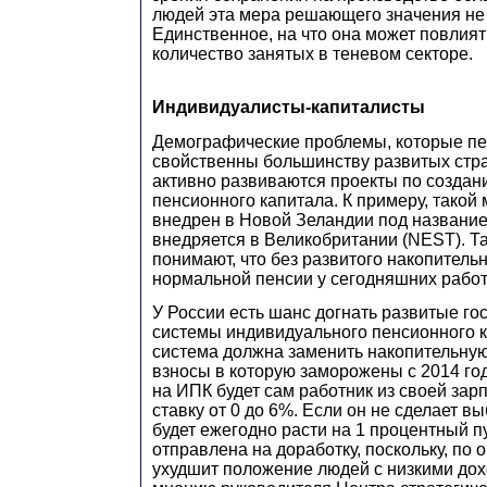
людей эта мера решающего значения не 
Единственное, на что она может повлият
количество занятых в теневом секторе.
Индивидуалисты-капиталисты
Демографические проблемы, которые пе
свойственны большинству развитых стра
активно развиваются проекты по создан
пенсионного капитала. К примеру, такой
внедрен в Новой Зеландии под название
внедряется в Великобритании (NEST). Т
понимают, что без развитого накопитель
нормальной пенсии у сегодняшних работн
У России есть шанс догнать развитые гос
системы индивидуального пенсионного к
система должна заменить накопительную
взносы в которую заморожены с 2014 год
на ИПК будет сам работник из своей зар
ставку от 0 до 6%. Если он не сделает вы
будет ежегодно расти на 1 процентный пу
отправлена на доработку, поскольку, по 
ухудшит положение людей с низкими дох