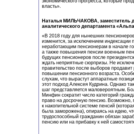
экономического прогресса, которые про
власть».
Наталья МИЛЬЧАКОВА, заместитель 
аналитического департамента «Альпа
«В 2018 году для нынешних пенсионеров
изменится, за исключением индексации 
неработающим пенсионерам в начале го
а также повышения пенсии военным пен
будущих пенсионеров после президентск
ждать неприятные сюрпризы. Не исключе
правительство после выборов продавит
повышении пенсионного возраста. Особ
слухам, что вырастут аппаратные позиц
этот подход Алексея Кудрина. Однако т
шаг представляется маловероятным. Бол
Минфин сократит число категорий гражд
право на досрочную пенсию. Возможно, 
к накопительной системе пенсий (котора
была заморожена), опираясь на идею, ч
трудоспособный гражданин обязан зараб
пенсию или на прибавку к ней самостоят