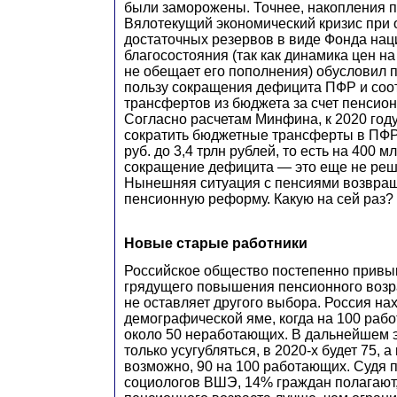
были заморожены. Точнее, накопления п
Вялотекущий экономический кризис при 
достаточных резервов в виде Фонда нац
благосостояния (так как динамика цен н
не обещает его пополнения) обусловил 
пользу сокращения дефицита ПФР и соо
трансфертов из бюджета за счет пенсио
Согласно расчетам Минфина, к 2020 год
сократить бюджетные трансферты в ПФР
руб. до 3,4 трлн рублей, то есть на 400 м
сокращение дефицита — это еще не ре
Нынешняя ситуация с пенсиями возвращ
пенсионную реформу. Какую на сей раз?
Новые старые работники
Российское общество постепенно привык
грядущего повышения пенсионного возр
не оставляет другого выбора. Россия на
демографической яме, когда на 100 раб
около 50 неработающих. В дальнейшем э
только усугубляться, в 2020-х будет 75, а
возможно, 90 на 100 работающих. Судя 
социологов ВШЭ, 14% граждан полагают