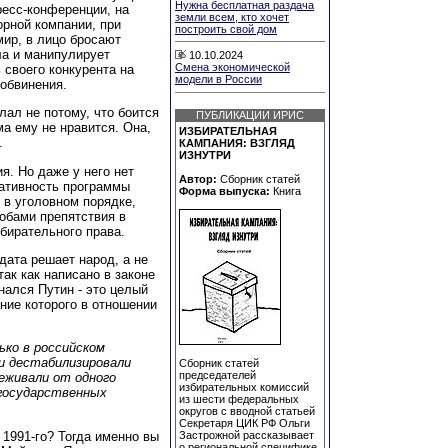
Нужна бесплатная раздача
ресс-конференции, на
земли всем, кто хочет
орной компании, при
построить свой дом
мир, в лицо бросают
ла и манипулирует
10.10.2024
Смена экономической
 своего конкурента на
модели в России
 обвинения.
лал не потому, что боится
ПУБЛИКАЦИИ ИРИС
ма ему не нравится. Она,
ИЗБИРАТЕЛЬНАЯ
.
КАМПАНИЯ: ВЗГЛЯД
ИЗНУТРИ
я. Но даже у него нет
Автор:
Сборник статей
гативность программы
Форма выпуска:
Книга
 в уголовном порядке,
собами препятствия в
бирательного права.
дата решает народ, а не
ак как написано в законе
знался Путин - это целый
ние которого в отношении
ько в российском
и дестабилизировали
Сборник статей
председателей
еживали от одного
избирательных комиссий
 государственных
из шести федеральных
округов с вводной статьей
Секретаря ЦИК РФ Ольги
 1991-го? Тогда именно вы
Застрожной рассказывает
о региональной специфике