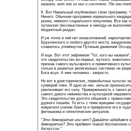
назвали, вот оно из них и состояло. Где они теп
К. Вот Навальный опубликовал свою программу. Ч
Ничего. Обычная программа нормального кандида
рынка, немного социального популизма. Все как 
путинских бессмысленных и никогда не выполня
бюджетный раздач.
И уж точно в ней нет изнасилований, наркоторгов
Бруклинского и любого другого моста, вандализма
славилось упомянутое Путиным движение Occupy W
И еще. Вот этот эвфемизм "Тот, кого вы назвали",
это свидетельство во-первых, жуткого, животного 
признак самого вульгарного и примитивного культ
только в развитых религиозных системах не разр
Бога всуе. А имя человека - запросто.
Но вот в доисторических, первобытных культах з
суеверий тоже. И одно из них: нельзя произносить
увеличивает его силу. Приверженность к такого р
самого дикого невежества и культурной неразвито
Это свидетельство долгого общения с православ
дурного пошиба. То есть с теми жрецами государ
извратили учение Христа и превратили его в чуд
фетишизма и гипнотических ритуалов.
"Это демократия или нет? Давайте зададимся в
демократия? Это предмет такой достаточно се
дискуссии."