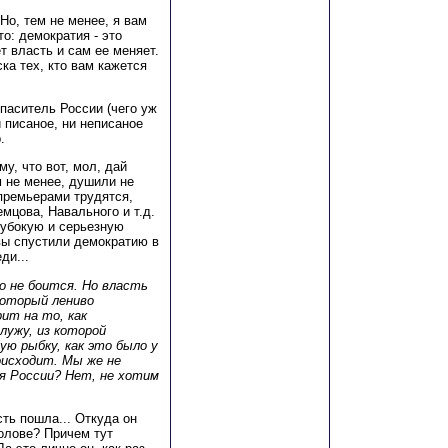
Но, тем не менее, я вам
о: демократия - это
т власть и сам ее меняет.
ка тех, кто вам кажется
спаситель России (чего уж
и писаное, ни неписаное
.
у, что вот, мол, дай
м не менее, душили не
премьерами трудятся,
емцова, Навального и т.д.
лубокую и серьезную
 вы спустили демократию в
ди...
го не боится. Но власть
который лениво
ит на то, как
лужу, из которой
ую рыбку, как это было у
роисходит. Мы же не
я России? Нет, не хотим
сть пошла... Откуда он
олове? Причем тут