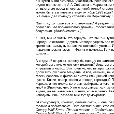
г-н Путин были активным участником российского
видел вас вместе с А.А.Собчаком в Мариинском д
он выступал перед многотысячной толпой сторонн
может быть вы имеете в виду октябрь 1993 года? 
Б.Ельцин дал команду стрелять по Верховному Со
"Вы что, хотите всё это вернуть? Я уверен, ч
подавляющее большинство граждан России этого
допустит. (Аплодисменты.)"
К. Нет, мы не хотим это вернуть. Это вы, г-н Пути
народа не осталось другим методов убрать вас из
кроме как пальнуть по вам из танковой пушки.... 
паралитическим газом... Или из огнемета... Или 
домом...
А с другой стороны: почему бы народу не заплати
которой вы столько лет ему платили? Ведь вы ег
и травили и жгли... Это понятно, что вы приложит
допустить русского Майдана. И вот, наконец, вы 
Маски сорваны и фиговый листок ельцинской кон
нужен. Какие, нахер, права и свободы граждан? 
хорошо, а что плохо, кого вам выбирать, а кого -
мной и Жириновским. У него программа позитивная
видел, да ее, наверняка, и нету, но все равно. Хв
наводить. Ишь, развели мне тут демократию...
"А конкуренция, конечно, должна быть, и она, бе
только в радикализме. Вот посмотрите, что сд
Occupy Wall Street. Где оно теперь в Соединён
Occupy Wall Street? А там вот такие Саакашвил