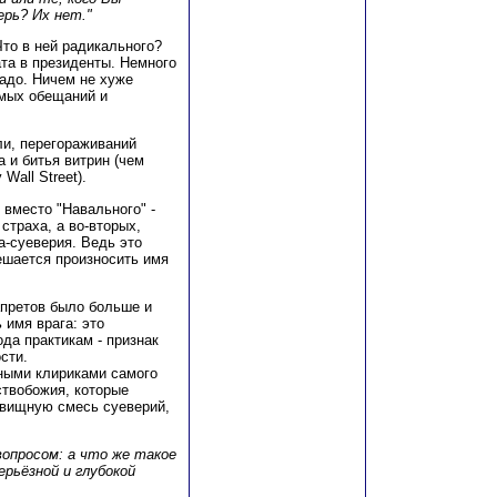
ерь? Их нет."
то в ней радикального?
та в президенты. Немного
надо. Ничем не хуже
емых обещаний и
ли, перегораживаний
 и битья витрин (чем
all Street).
 вместо "Навального" -
страха, а во-вторых,
а-суеверия. Ведь это
ешается произносить имя
апретов было больше и
 имя врага: это
ода практикам - признак
сти.
ными клириками самого
ствобожия, которые
овищную смесь суеверий,
опросом: а что же такое
рьёзной и глубокой