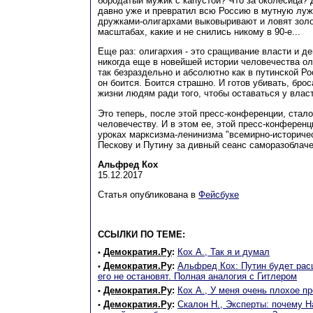
бородатый мужик с капустой? Что за околесица? Д
давно уже и превратил всю Россию в мутную лужу
дружками-олигархами выковыривают и ловят золо
масштабах, какие и не снились никому в 90-е...
Еще раз: олигархия - это сращивание власти и ден
никогда еще в новейшей истории человечества ол
так безраздельно и абсолютно как в путинской Ро
он боится. Боится страшно. И готов убивать, бро
жизни людям ради того, чтобы оставаться у власт
Это теперь, после этой пресс-конференции, стало
человечеству. И в этом ее, этой пресс-конференци
уроках марксизма-ленинизма "всемирно-историчес
Пескову и Путину за дивный сеанс саморазоблаче
Альфред Кох
15.12.2017
Статья опубликована в
Фейсбуке
ССЫЛКИ ПО ТЕМЕ:
Демократия.Ру
:
Кох А., Так я и думал
•
Демократия.Ру
:
Альфред Кох: Путин будет рас
•
его не остановят. Полная аналогия с Гитлером
Демократия.Ру
:
Кох А., У меня очень плохое п
•
Демократия.Ру
:
Скалон Н., Эксперты: почему 
•