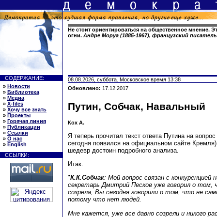
Не стоит ориентироваться на общественное мнение. Э
огни.
Андре Моруа (1885-1967), французский писатель
СОДЕРЖАНИЕ:
08.08.2026, суббота. Московское время 13:38
»
Новости
Обновлено:
17.12.2017
»
Библиотека
»
Медиа
»
X-files
Путин, Собчак, Навальный
»
Хочу все знать
»
Проекты
»
Горячая линия
Кох А.
»
Публикации
»
Ссылки
Я теперь прочитал текст ответа Путина на вопрос
»
О нас
сегодня появился на официальном сайте Кремля).
»
English
шедевр достоин подробного анализа.
ССЫЛКИ:
Итак:
"
К.К.Собчак
: Мой вопрос связан с конкуренцией 
секретарь Дмитрий Песков уже говорил о том, ч
созрела, Вы сегодня говорили о том, что не са
потому что нет людей.
Мне кажется, уже все давно созрели и никого ра