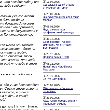
, что сегодня либо у нас
11.04.2026
Однажды в одной стране
ы, либо создают
отключили Интернет
28.03.2026
оторый уже год ведёт
Эксплуатация как идея-фикс
о были созданы
Маркса
ла доказана Алексеем
05.01.2026
йского суда признаёт,
Надо заниматься
нее он не допускается к
профилактикой диктатур
ние Конституционного
31.12.2025
Свод понятий Русской
Империи. Конституция
сле моего объявления.
Беспредела
отказываются, даже на
 поставить любую
20.12.2025
то со страхом. Люди
Прямая линия и КВН
 это значит, что либо
ёт ещё что‑либо в этом
06.11.2025
Новый мэр Нью-Йорка
Мамдани
ужели власть боится
29.10.2025
За что идет война
о, где у нас дееспособная
25.09.2025
чал. Смысл этого ответа
Обмен и потребление в
экономике
я чего‑то, а смысл
на выйти с ясной,
21.09.2025
ий."
Адам Смит, бобры, олени и
пропорции обмена
е должна Путину. Ничего.
12.09.2025