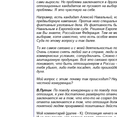
сами выросли. Но проблема заключается в другом
оппозиционных кандидатов не пускают на выбор
проблемы. Я это чувствую на себе.
Например, есть кандидат Алексей Навальный, к
предвыборную кампанию. Против него специальн
фиктивные уголовные дела. Их фиктивность бы
Навальным в Европейском суде. Решения Европе
как Вы знаете, Российская Федерация. Тем не ме
выборам, хотя известно, что есть особое мне
Суда по этому вопросу и так далее.
То же самое связано и с моей деятельностью по
Очень сложно снять любой зал в стране, люди 
коммерческих условиях, сотрудничать. Сложно
агитационную продукцию. Всё это связано прос
понимают, что быть оппозиционером в России –
тебя убьют, либо тебя посадят, либо произойд
духе.
Мой вопрос с этим: почему так происходит? Не
честной конкуренции?
В.Путин
: По поводу конкуренции и по поводу тог
оппозиция, я уже достаточно развёрнуто отве
заключается не в том, что кто‑то не созрел дл
ответа заключается в том, что оппозиция долж
понятной людям программой позитивных действ
Мой комментарий (далее - К): Оппозиция ничего н