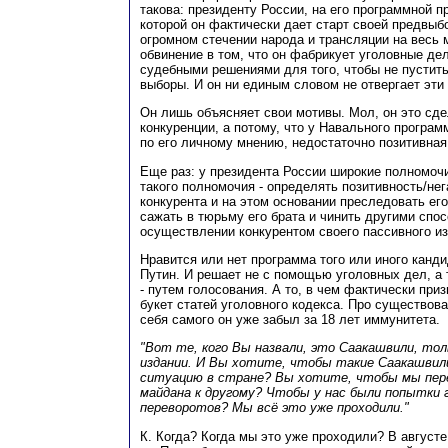
такова: президенту России, на его программной п
которой он фактически дает старт своей предвыб
огромном стечении народа и трансляции на весь 
обвинение в том, что он фабрикует уголовные де
судебными решениями для того, чтобы не пустить
выборы. И он ни единым словом не отвергает эти
Он лишь объясняет свои мотивы. Мол, он это сде
конкуренции, а потому, что у Навального програм
по его личному мнению, недостаточно позитивная
Еще раз: у президента России широкие полномочи
такого полномочия - определять позитивность/не
конкурента и на этом основании преследовать его
сажать в тюрьму его брата и чинить другими спо
осуществлении конкурентом своего пассивного из
Нравится или нет программа того или иного канди
Путин. И решает не с помощью уголовных дел, а т
- путем голосования. А то, в чем фактически при
букет статей уголовного кодекса. Про существова
себя самого он уже забыл за 18 лет иммунитета.
"Вот те, кого Вы назвали, это Саакашвили, тол
издании. И Вы хотите, чтобы такие Саакашвил
ситуацию в стране? Вы хотите, чтобы мы пер
майдана к другому? Чтобы у нас были попытки
переворотов? Мы всё это уже проходили."
К. Когда? Когда мы это уже проходили? В августе