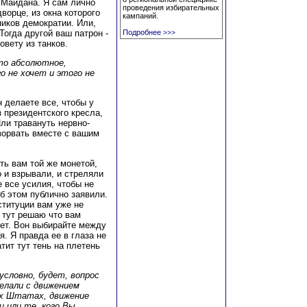
 Майдана. Я сам лично
проведения избирательных
ворце, из окна которого
кампаний.
иков демократии. Или,
Тогда другой ваш патрон -
Подробнее
>>>
вету из танков.
то абсолютное,
 не хочет и этого не
н делаете все, чтобы у
 президентского кресла,
Или травануть нервно-
взорвать вместе с вашим
ть вам той же монетой,
о и взрывали, и стреляли
е все усилия, чтобы не
об этом публично заявили.
ституции вам уже не
Я тут решаю что вам
 нет. Вон выбирайте между
. Я правда ее в глаза не
атит тут тень на плетень
зусловно, будет, вопрос
елали с движением
ных Штатах, движение
и или те, кого Вы