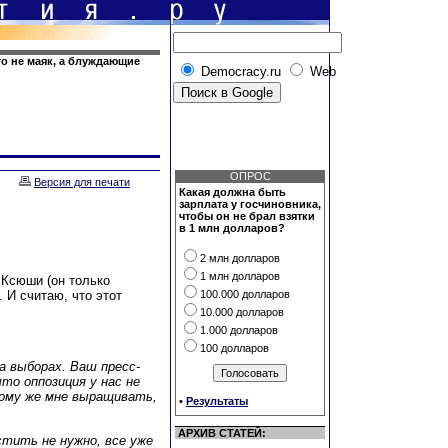
то не маяк, а блуждающие
Democracy.ru
Web
ОПРОС
Версия для печати
Какая должна быть
зарплата у госчиновника,
чтобы он не брал взятки
в 1 млн долларов?
2 млн долларов
1 млн долларов
 Ксюши (он только
 И считаю, что этот
100.000 долларов
10.000 долларов
1.000 долларов
100 долларов
на выборах. Ваш пресс-
то оппозиция у нас не
мому же мне выращивать,
•
Результаты
АРХИВ СТАТЕЙ:
стить не нужно, все уже