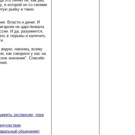
а это лично он, как раз,
, в которой он со своими
тую рыбку в таких
ег. Власти и денег. И
игархия не царствовала
ссии. И да, разумеется,
сать в тюрьмы и калечить
и.
 видно, наконец, всему
и, как говорили у нас на
кое значение". Спасибо
ния.
ширять экспансию, пока
редчувствие
Навальный объединяет