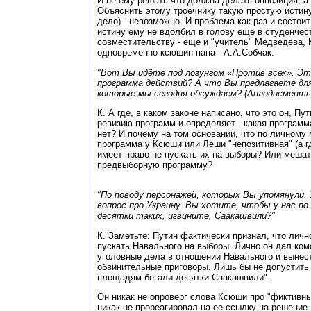
И не ему решать что должна делать оппозиция, а 
Объяснить этому троечнику такую простую истину 
дело) - невозможно. И проблема как раз и состоит
истину ему не вдолбил в голову еще в студенчеств
совместительству - еще и "учитель" Медведева, Ко
одновременно ксюшин папа - А.А.Собчак.
"Вот Вы идёте под лозунгом «Против всех». Эт
программа действий? А что Вы предлагаете для
которые мы сегодня обсуждаем? (Аплодисменты
К. А где, в каком законе написано, что это он, П
ревизию программ и определяет - какая программа
нет? И почему на том основании, что по личному
программа у Ксюши или Леши "непозитивная" (а гд
имеет право не пускать их на выборы? Или меша
предвыборную программу?
"По поводу персонажей, которых Вы упомянули.
вопрос про Украину. Вы хотите, чтобы у нас по
десятки таких, извините, Саакашвили?"
К. Заметьте: Путин фактически признал, что личн
пускать Навального на выборы. Лично он дал ко
уголовные дела в отношении Навального и вынес
обвинительные приговоры. Лишь бы не допустить 
площадям бегали десятки Саакашвили".
Он никак не опроверг слова Ксюши про "фиктивн
никак не прореагировал на ее ссылку на решение