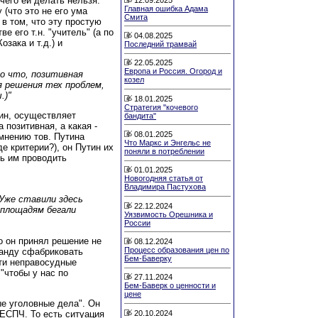
чего ей делать нельзя.
Главная ошибка Адама
(что это не его ума
Смита
 в том, что эту простую
е его т.н. "учитель" (а по
04.08.2025
зака и т.д.) и
Последний трамвай
22.05.2025
Европа и Россия. Огород и
о что, позитивная
козел
 решения тех проблем,
.)"
18.01.2025
Стратегия "кочевого
утин, осуществляет
бандита"
 позитивная, а какая -
08.01.2025
 мнению тов. Путина
Что Маркс и Энгельс не
е критерии?), он Путин их
поняли в потреблении
ть им проводить
01.01.2025
Новогодняя статья от
Владимира Пастухова
 Уже ставили здесь
22.12.2024
 площадям бегали
Уязвимость Орешника и
России
о он принял решение не
08.12.2024
Процесс образования цен по
манду сфабриковать
Бем-Баверку
ти неправосудные
"чтобы у нас по
27.11.2024
Бем-Баверк о ценности и
цене
ые уголовные дела". Он
20.10.2024
 ЕСПЧ. То есть ситуация