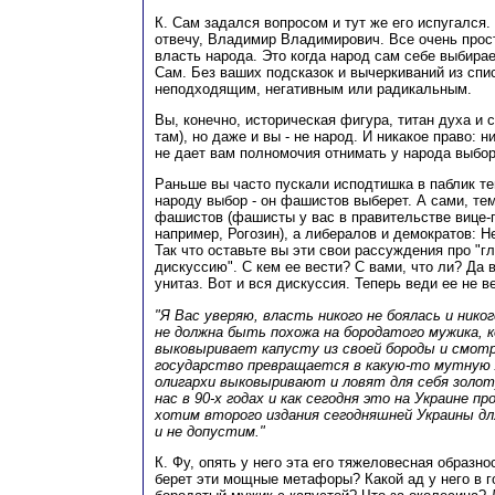
К. Сам задался вопросом и тут же его испугался. 
отвечу, Владимир Владимирович. Все очень прост
власть народа. Это когда народ сам себе выбирае
Сам. Без ваших подсказок и вычеркиваний из спис
неподходящим, негативным или радикальным.
Вы, конечно, историческая фигура, титан духа и 
там), но даже и вы - не народ. И никакое право: н
не дает вам полномочия отнимать у народа выбор
Раньше вы часто пускали исподтишка в паблик тем
народу выбор - он фашистов выберет. А сами, те
фашистов (фашисты у вас в правительстве вице-
например, Рогозин), а либералов и демократов: Н
Так что оставьте вы эти свои рассуждения про "г
дискуссию". С кем ее вести? С вами, что ли? Да
унитаз. Вот и вся дискуссия. Теперь веди ее не ве
"Я Вас уверяю, власть никого не боялась и нико
не должна быть похожа на бородатого мужика, 
выковыривает капусту из своей бороды и смотр
государство превращается в какую-то мутную 
олигархи выковыривают и ловят для себя золот
нас в 90-х годах и как сегодня это на Украине п
хотим второго издания сегодняшней Украины дл
и не допустим."
К. Фу, опять у него эта его тяжеловесная образно
берет эти мощные метафоры? Какой ад у него в г