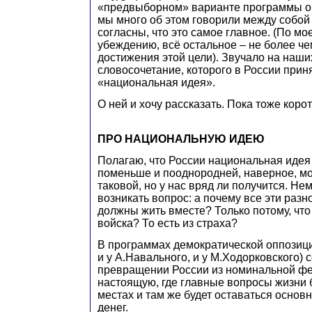
«предвыборном» варианте программы он
мы много об этом говорили между собой
согласны, что это самое главное. (По м
убеждению, всё остальное – не более че
достижения этой цели). Звучало на наши
словосочетание, которого в России приня
«национальная идея».
О ней и хочу рассказать. Пока тоже корот
ПРО НАЦИОНАЛЬНУЮ ИДЕЮ
Полагаю, что России национальная идея
поменьше и пооднородней, наверное, мог
таковой, но у нас вряд ли получится. Не
возникать вопрос: а почему все эти раз
должны жить вместе? Только потому, что
войска? То есть из страха?
В программах демократической оппозици
и у А.Навального, и у М.Ходорковского) 
превращении России из номинальной ф
настоящую, где главные вопросы жизни 
местах и там же будет оставаться основ
денег.