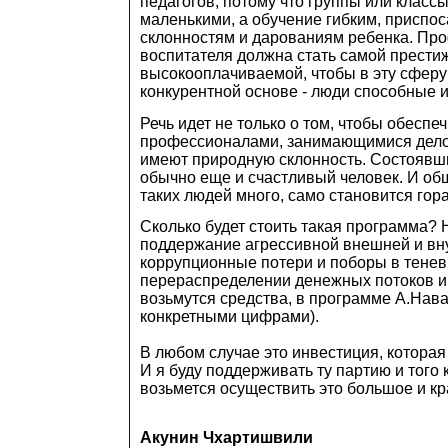
педагогов, потому что группы или класс
маленькими, а обучение гибким, приспо
склонностям и дарованиям ребенка. Про
воспитателя должна стать самой прести
высокооплачиваемой, чтобы в эту сферу
конкурентной основе - люди способные 
Речь идет не только о том, чтобы обесп
профессионалами, занимающимися делом
имеют природную склонность. Состоявши
обычно еще и счастливый человек. И об
таких людей много, само становится гор
Сколько будет стоить такая программа? 
поддержание агрессивной внешней и вн
коррупционные потери и поборы в тене
перераспределении денежных потоков и 
возьмутся средства, в программе А.Нав
конкретными цифрами).
В любом случае это инвестиция, которая
И я буду поддерживать ту партию и того 
возьмется осуществить это большое и кр
Акунин Чхартишвили