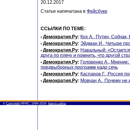
20.12.2017
Статья напечатана в
Фейсбуке
ССЫЛКИ ПО ТЕМЕ:
Демократия.Ру
:
Кох А., Путин, Собчак
•
Демократия.Ру
:
Эйдман И., Четыре пр
•
Демократия.Ру
:
Навальный: «Остается 
•
друга по плечу и помнить, что другой стр
Демократия.Ру
:
Головенко А., Мнение:
•
предвыборных программ надо сечь
Демократия.Ру
:
Каспаров Г., Россия п
•
Демократия.Ру
:
Мовчан А., Почему не
•
©
Copyright
ИРИС, 1999-2026
Карта сайта