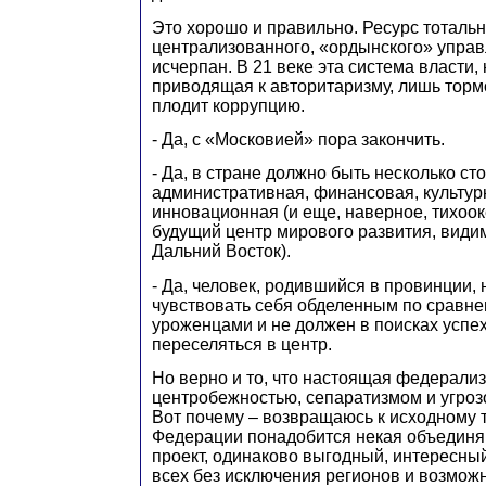
Это хорошо и правильно. Ресурс тотальн
централизованного, «ордынского» управ
исчерпан. В 21 веке эта система власти
приводящая к авторитаризму, лишь торм
плодит коррупцию.
- Да, с «Московией» пора закончить.
- Да, в стране должно быть несколько ст
административная, финансовая, культурн
инновационная (и еще, наверное, тихоок
будущий центр мирового развития, види
Дальний Восток).
- Да, человек, родившийся в провинции,
чувствовать себя обделенным по сравн
уроженцами и не должен в поисках успе
переселяться в центр.
Но верно и то, что настоящая федерали
центробежностью, сепаратизмом и угроз
Вот почему – возвращаюсь к исходному 
Федерации понадобится некая объединя
проект, одинаково выгодный, интересны
всех без исключения регионов и возмож