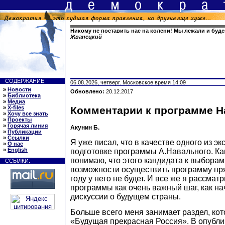
Никому не поставить нас на колени! Мы лежали и буд
Жванецкий
СОДЕРЖАНИЕ:
06.08.2026, четверг. Московское время 14:09
»
Новости
Обновлено:
20.12.2017
»
Библиотека
»
Медиа
»
X-files
Комментарии к программе Н
»
Хочу все знать
»
Проекты
»
Горячая линия
Акунин Б.
»
Публикации
»
Ссылки
Я уже писал, что в качестве одного из э
»
О нас
»
English
подготовке программы А.Навального. Как
понимаю, что этого кандидата к выборам
ССЫЛКИ:
возможности осуществить программу п
году у него не будет. И все же я рассма
программы как очень важный шаг, как н
дискуссии о будущем страны.
Больше всего меня занимает раздел, ко
«Будущая прекрасная Россия». В опубл