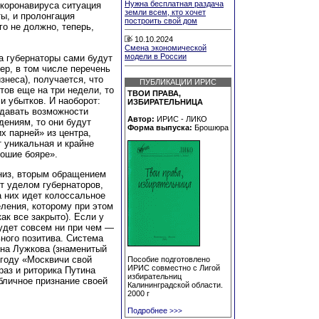
Нужна бесплатная раздача
 коронавируса ситуация
земли всем, кто хочет
ы, и пролонгация
построить свой дом
го не должно, теперь,
10.10.2024
Смена экономической
модели в России
а губернаторы сами будут
ер, в том числе перечень
знеса), получается, что
ПУБЛИКАЦИИ ИРИС
тов еще на три недели, то
ТВОИ ПРАВА,
и убытков. И наоборот:
ИЗБИРАТЕЛЬНИЦА
 давать возможности
Автор:
ИРИС - ЛИКО
дениям, то они будут
Форма выпуска:
Брошюра
х парней» из центра,
т уникальная и крайне
рошие бояре».
вниз, вторым обращением
ет уделом губернаторов,
а них идет колоссальное
ления, которому при этом
ак все закрыто). Если у
будет совсем ни при чем —
ного позитива. Система
 на Лужкова (знаменитый
году «Москвичи свой
Пособие подготовлено
ИРИС совместно с Лигой
раз и риторика Путина
избирательниц
бличное признание своей
Калининградской области.
2000 г
Подробнее
>>>