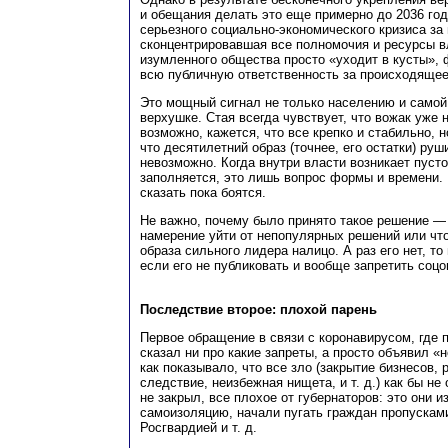
и обещания делать это еще примерно до 2036 год
серьезного социально-экономического кризиса за 
сконцентрировавшая все полномочия и ресурсы в
изумленного общества просто «уходит в кусты», 
всю публичную ответственность за происходящее
Это мощный сигнал не только населению и самой 
верхушке. Стая всегда чувствует, что вожак уже н
возможно, кажется, что все крепко и стабильно, н
что десятилетний образ (точнее, его остатки) руш
невозможно. Когда внутри власти возникает пусто
заполняется, это лишь вопрос формы и времени. 
сказать пока боятся.
Не важно, почему было принято такое решение — 
намерение уйти от непопулярных решений или чт
образа сильного лидера налицо. А раз его нет, то
если его не публиковать и вообще запретить соцо
Последствие второе: плохой парень
Первое обращение в связи с коронавирусом, где 
сказал ни про какие запреты, а просто объявил 
как показывало, что все зло (закрытие бизнесов, 
следствие, неизбежная нищета, и т. д.) как бы не 
не закрыл, все плохое от губернаторов: это они 
самоизоляцию, начали пугать граждан пропускам
Росгвардией и т. д.