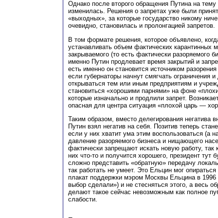
Однако после второго обращения Путина на тему
изменилась. Решения о запретах уже были принят
«выходных», за которые государство никому ниче
очевидно, становилась и пролонгацией запретов.
В том формате решения, которое объявлено, когд
устанавливать объем фактических карантинных м
закрываемого (то есть фактически разоряемого би
именно Путин продлевает время закрытий и запре
есть именно он становится источником разорения 
если губернаторы начнут смягчать ограничения и
открываться тем или иным предприятиям и учреж
становиться «хорошими парнями» на фоне «плохи
которые изначально и продлили запрет. Возникае
опасная для центра ситуация «плохой царь — хо
Таким образом, вместо делегирования негатива 
Путин взял негатив на себя. Позитив теперь стан
если у них хватит ума этим воспользоваться (а н
давление разоряемого бизнеса и нищающего насе
фактически запрещают искать новую работу, так к
них что-то и получится хорошего, президент тут 
сложно представить «обратную» передачу локаль
так работать не умеет. Это Ельцин мог опираться
плакат поддержки мэром Москвы Ельцина в 1996 
выбор сделали») и не стесняться этого, а весь об
делают такое сейчас невозможным как полное пу
слабости.