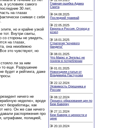
Главная ошибка Адама
а, в условиях самого
Смита
последние 30 лет,
ласть на глазах
04.08.2025
фактически снимая с себя
Последний трамвай
.
22.05.2025
Европа и Россия. Огород и
элите, но и крайне узкой
козел
е тот. Внутри свиты,
о со стороны не увидеть,
18.01.2025
ится на глазах,
Стратегия "кочевого
та, она неизбежно
бандита"
Все это чувствуют, но
08.01.2025
Что Маркс и Энгельс не
поняли в потреблении
стояло ли за ним
о то еще. Разрушение
01.01.2025
 не будет и рейтинга, даже
Новогодняя статья от
Владимира Пастухова
просы.
22.12.2024
Уязвимость Орешника и
России
президент ничего не
08.12.2024
«нерабочую неделю», вроде
Процесс образования цен по
Бем-Баверку
рост безработицы, как
от него. Он же сам ничего
27.11.2024
издавали распоряжения про
Бем-Баверк о ценности и
и, штрафами, полицией,
цене
20.10.2024