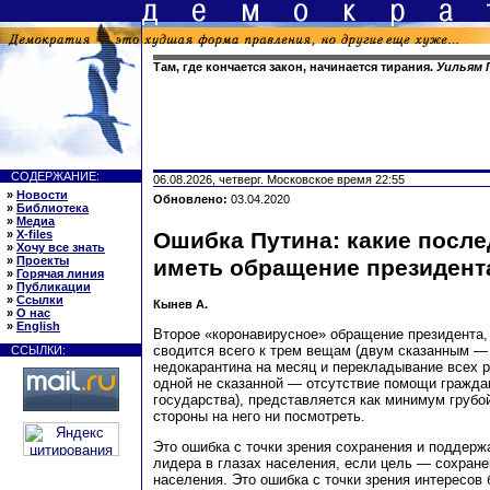
Там, где кончается закон, начинается тирания.
Уильям
СОДЕРЖАНИЕ:
06.08.2026, четверг. Московское время 22:55
»
Новости
Обновлено:
03.04.2020
»
Библиотека
»
Медиа
»
X-files
Ошибка Путина: какие после
»
Хочу все знать
»
Проекты
иметь обращение президент
»
Горячая линия
»
Публикации
»
Ссылки
Кынев А.
»
О нас
»
English
Второе «коронавирусное» обращение президента,
сводится всего к трем вещам (двум сказанным —
ССЫЛКИ:
недокарантина на месяц и перекладывание всех р
одной не сказанной — отсутствие помощи гражда
государства), представляется как минимум грубой
стороны на него ни посмотреть.
Это ошибка с точки зрения сохранения и поддер
лидера в глазах населения, если цель — сохран
населения. Это ошибка с точки зрения интересов 