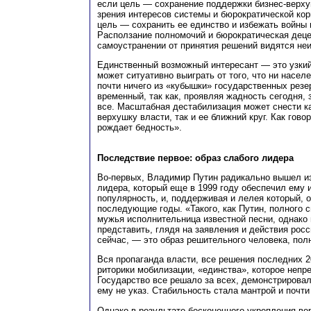
если цель — сохранение поддержки бизнес-верху
зрения интересов системы и бюрократической кор
цель — сохранить ее единство и избежать войны 
Расползание полномочий и бюрократическая деце
самоустранении от принятия решений видятся не
Единственный возможный интересант — это узкий
может ситуативно выиграть от того, что ни населе
почти ничего из «кубышки» государственных резе
временный, так как, проявляя жадность сегодня, 
все. Масштабная дестабилизация может снести к
верхушку власти, так и ее ближний круг. Как гов
рождает бедность».
Последствие первое: образ слабого лидера
Во-первых, Владимир Путин радикально вышел из
лидера, который еще в 1999 году обеспечил ему
популярность, и, поддерживая и лелея который, 
последующие годы. «Такого, как Путин, полного с
мужья исполнительница известной песни, однако
представить, глядя на заявления и действия рос
сейчас, — это образ решительного человека, полн
Вся пропаганда власти, все решения последних 2
риторики мобилизации, «единства», которое непр
Государство все решало за всех, демонстрировало
ему не указ. Стабильность стала мантрой и почти
Однако в результате бесконечного укрепления вер