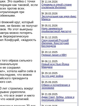
шки. Это ошибка с точки
11.04.2026
порации как таковой, если
Однажды в одной стране
отключили Интернет
всех против всех.
нтрализация при
28.03.2026
избежными.
Эксплуатация как идея-фикс
Маркса
 ближний круг, который
ние, ни бизнес не получат
05.01.2026
Надо заниматься
рвов. Но этот выигрыш
профилактикой диктатур
завтра можно потерять
ак бюрократическую
31.12.2025
орил Конфуций, «жадность
Свод понятий Русской
Империи. Конституция
Беспредела
20.12.2025
Прямая линия и КВН
 того образа сильного
06.11.2025
 изначальную
Новый мэр Нью-Йорка
Мамдани
он ее сохранял
ил», хотела найти себе в
29.10.2025
 последнее, что можно
За что идет война
сийского президента
ого сил.
25.09.2025
Обмен и потребление в
экономике
0 лет строились вокруг
ерывно укрепляли.
21.09.2025
, что все знает и никто
Адам Смит, бобры, олени и
 что новой религией.
пропорции обмена
тикали в течение 20 лет
12.09.2025