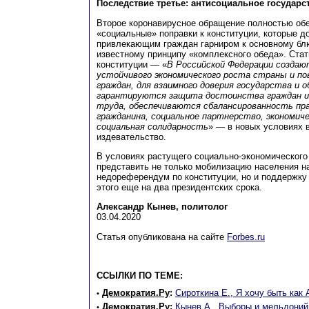
Последствие третье: антисоциальное государс
Второе коронавирусное обращение полностью об
«социальные» поправки к конституции, которые д
привлекающим граждан гарниром к основному бл
известному принципу «комплексного обеда». Стат
конституции — «
В Российской Федерации создаю
устойчивого экономического роста страны и п
граждан, для взаимного доверия государства и 
гарантируются защита достоинства граждан и 
труда, обеспечиваются сбалансированность пра
гражданина, социальное партнерство, экономиче
социальная солидарность
» — в новых условиях 
издевательство.
В условиях растущего социально-экономического
представить не только мобилизацию населения н
недореферендум по конституции, но и поддержку
этого еще на два президентских срока.
Александр Кынев, политолог
03.04.2020
Статья опубликована на сайте
Forbes.ru
ССЫЛКИ ПО ТЕМЕ:
Демократия.Ру
:
Сироткина Е., Я хочу быть как
•
Демократия.Ру
:
Кынев А., Выборы и мельдоний
•