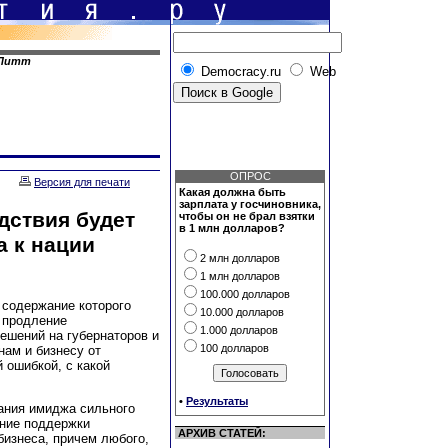
 Питт
Democracy.ru
Web
ОПРОС
Версия для печати
Какая должна быть
зарплата у госчиновника,
дствия будет
чтобы он не брал взятки
в 1 млн долларов?
а к нации
2 млн долларов
1 млн долларов
100.000 долларов
 содержание которого
10.000 долларов
 продление
1.000 долларов
ешений на губернаторов и
100 долларов
нам и бизнесу от
 ошибкой, с какой
•
Результаты
жания имиджа сильного
ение поддержки
АРХИВ СТАТЕЙ:
бизнеса, причем любого,