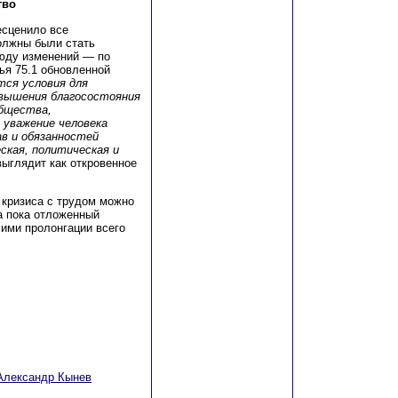
тво
есценило все
олжны были стать
юду изменений — по
ья 75.1 обновленной
тся условия для
овышения благосостояния
общества,
уважение человека
в и обязанностей
ская, политическая и
выглядит как откровенное
 кризиса с трудом можно
а пока отложенный
 ими пролонгации всего
 Александр Кынев