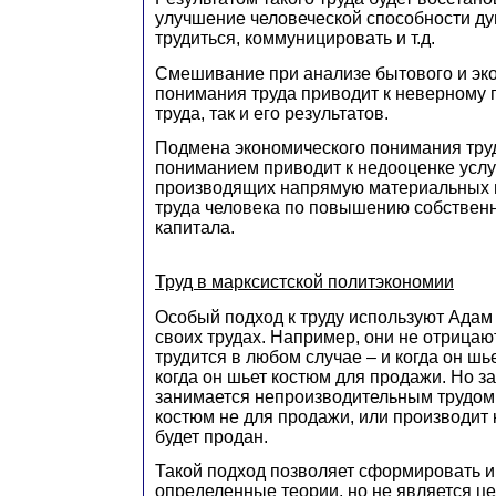
улучшение человеческой способности дум
трудиться, коммуницировать и т.д.
Смешивание при анализе бытового и эк
понимания труда приводит к неверному 
труда, так и его результатов.
Подмена экономического понимания тр
пониманием приводит к недооценке услуг
производящих напрямую материальных ц
труда человека по повышению собственн
капитала.
Труд в марксистской политэкономии
Особый подход к труду используют Адам
своих трудах. Например, они не отрицают
трудится в любом случае – и когда он шь
когда он шьет костюм для продажи. Но за
занимается непроизводительным трудом,
костюм не для продажи, или производит 
будет продан.
Такой подход позволяет сформировать и
определенные теории, но не является ц