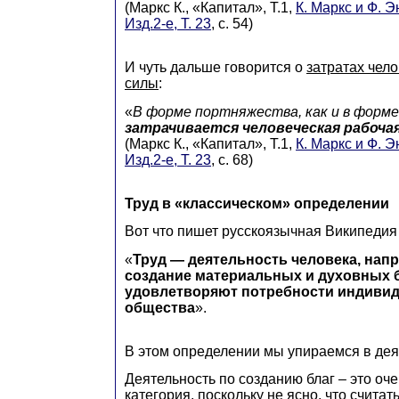
(Маркс К., «Капитал», Т.1,
К. Маркс и Ф. Э
Изд.2-е, Т. 23
, с. 54)
И чуть дальше говорится о
затратах чел
силы
:
«
В форме портняжества, как и в форме
затрачивается человеческая рабочая
(Маркс К., «Капитал», Т.1,
К. Маркс и Ф. Э
Изд.2-е, Т. 23
, с. 68)
Труд в «классическом» определении
Вот что пишет русскоязычная Википедия 
«
Труд — деятельность человека, нап
создание материальных и духовных б
удовлетворяют потребности индивида
общества
».
В этом определении мы упираемся в дея
Деятельность по созданию благ – это оч
категория, поскольку не ясно, что считат