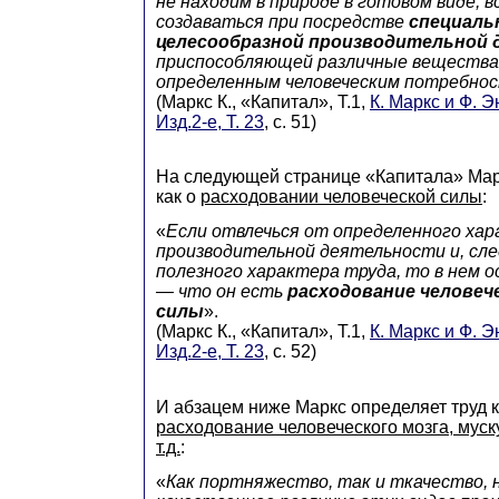
не находим в природе в готовом виде, 
создаваться при посредстве
специаль
целесообразной производительной
приспособляющей различные вещества
определенным человеческим потребно
(Маркс К., «Капитал», Т.1,
К. Маркс и Ф. Э
Изд.2-е, Т. 23
, с. 51)
На следующей странице «Капитала» Марк
как о
расходовании человеческой силы
:
«
Если отвлечься от определенного ха
производительной деятельности и, сл
полезного характера труда, то в нем 
— что он есть
расходование человеч
силы
».
(Маркс К., «Капитал», Т.1,
К. Маркс и Ф. Э
Изд.2-е, Т. 23
, с. 52)
И абзацем ниже Маркс определяет труд 
расходование человеческого мозга, муску
т.д.
:
«
Как портняжество, так и ткачество, 