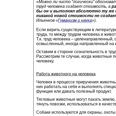
«
Можно ли чисто “логически” обоснова
труд человека создает стоимость, а
р
бы он и выполнял абсолютно ту же 
никакой новой стоимости не создае
Ильенков «
Гуманизм и наука
»)
.
Если верить существующим в литератур
труда, то между трудом человека и живот
Т.к. труд человека – целенаправленный, 
осмысленный, иногда направленный на 
Оставим в стороне сознательность в тру
Рассмотрим те случаи, когда животные 
человеку.
Работа животного на человека
Человек в процессе приручения животны
них работать на себя и выполнять спец
функции или давать полезный продукт.
Тягловые животные могут пахать землю, 
тянуть повозки, использоваться в качест
Собаки используются для охраны, охоты