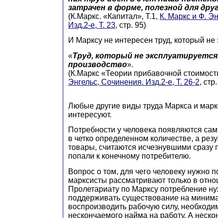
затрачен в форме, полезной для дру
(К.Маркс. «Капитал», Т.1,
К. Маркс и Ф. Э
Изд.2-е, Т. 23
, стр. 95)
И Марксу не интересен труд, который не 
«
Труд, который не эксплуатируется
производство
».
(К.Маркс «Теории прибавочной стоимости
Энгельс, Сочинения. Изд.2-е, Т. 26-2
, стр
Любые другие виды труда Маркса и марк
интересуют.
Потребности у человека появляются сами
в четко определенном количестве, а резу
товары, считаются исчезнувшими сразу п
попали к конечному потребителю.
Вопрос о том, для чего человеку нужно п
марксисты рассматривают только в отно
Пролетариату по Марксу потребление ну
поддерживать существование на минима
воспроизводить рабочую силу, необходи
нескончаемого найма на работу. А неск