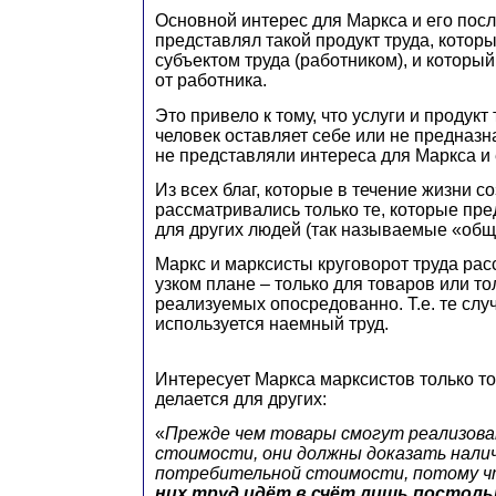
Основной интерес для Маркса и его пос
представлял такой продукт труда, которы
субъектом труда (работником), и которы
от работника.
Это привело к тому, что услуги и продукт
человек оставляет себе или не предназн
не представляли интереса для Маркса и 
Из всех благ, которые в течение жизни со
рассматривались только те, которые пр
для других людей (так называемые «общ
Маркс и марксисты круговорот труда рас
узком плане – только для товаров или тол
реализуемых опосредованно. Т.е. те случ
используется наемный труд.
Интересует Маркса марксистов только то
делается для других:
«
Прежде чем товары смогут реализова
стоимости, они должны доказать налич
потребительной стоимости, потому 
них труд идёт в счёт лишь постольк