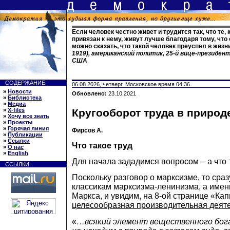
Если человек честно живет и трудится так, что те, к
привязан к нему, живут лучше благодаря тому, что 
можно сказать, что такой человек преуспел в жизн
1919), американский политик, 25-й вице-президен
США
СОДЕРЖАНИЕ:
06.08.2026, четверг. Московское время 04:36
»
Новости
Обновлено:
23.10.2021
»
Библиотека
»
Медиа
»
X-files
Кругооборот труда в природ
»
Хочу все знать
»
Проекты
»
Горячая линия
Фирсов А.
»
Публикации
»
Ссылки
Что такое труд
»
О нас
»
English
Для начала зададимся вопросом – а что 
ССЫЛКИ:
Поскольку разговор о марксизме, то сраз
классикам марксизма-ленинизма, а имен
Маркса, и увидим, на 8-ой странице «Капи
целесообразная производительная деят
«
…всякий элемент вещественного бог