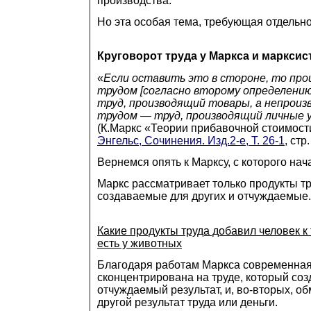
производства.
Но эта особая тема, требующая отдельно
Круговорот труда у Маркса и марксис
«
Если оставить это в стороне, то пр
трудом [согласно второму определени
труд, производящий товары, а непрои
трудом — труд, производящий личные 
(К.Маркс «Теории прибавочной стоимости
Энгельс, Сочинения. Изд.2-е, Т. 26-1
, стр
Вернемся опять к Марксу, с которого нач
Маркс рассматривает только продукты тр
создаваемые для других и отчуждаемые.
Какие продукты труда добавил человек к
есть у животных
Благодаря работам Маркса современна
сконцентрирована на труде, который созд
отчуждаемый результат, и, во-вторых, 
другой результат труда или деньги.