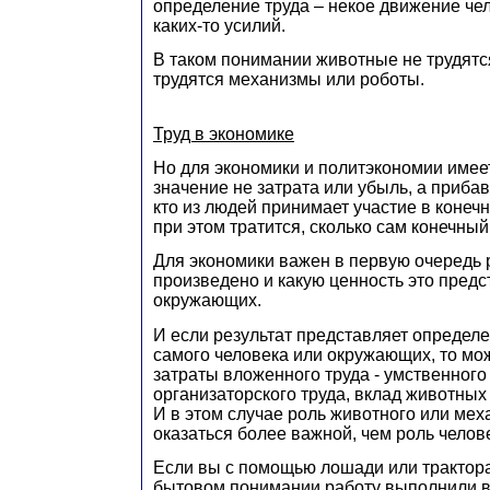
определение труда – некое движение че
каких-то усилий.
В таком понимании животные не трудятс
трудятся механизмы или роботы.
Труд в экономике
Но для экономики и политэкономии имее
значение не затрата или убыль, а прибав
кто из людей принимает участие в конечн
при этом тратится, сколько сам конечный 
Для экономики важен в первую очередь р
произведено и какую ценность это предс
окружающих.
И если результат представляет определ
самого человека или окружающих, то мо
затраты вложенного труда - умственного 
организаторского труда, вклад животных
И в этом случае роль животного или ме
оказаться более важной, чем роль челов
Если вы с помощью лошади или трактора
бытовом понимании работу выполнили вы