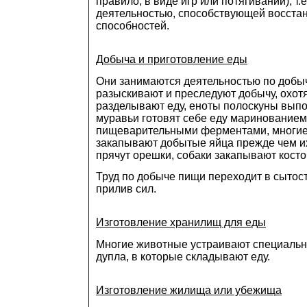
правило, в виде игр или потягиваний), т.
деятельностью, способствующей восстан
способностей.
Добыча и приготовление еды
Они занимаются деятельностью по добы
разыскивают и преследуют добычу, охотя
разделывают еду, еноты полоскуны выпо
муравьи готовят себе еду маринованием
пищеварительными ферментами, многи
закапывают добытые яйца прежде чем их
прячут орешки, собаки закапывают косточ
Труд по добыче пищи переходит в сытос
прилив сил.
Изготовление хранилищ для еды
Многие животные устраивают специаль
дупла, в которые складывают еду.
Изготовление жилища или убежища