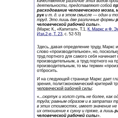
качественное различие этих видов про
деятельности, представляют собой
п
расходование человеческого мозга, м
рук
и т. д. и в этом смысле — один и т
труд. Это лишь две различные формы
человеческой рабочей силы
».
(Маркс К., «Капитал», Т.1,
К. Маркс и Ф. Э
Изд.2-е, Т. 23
, с. 52-53)
Здесь, давая определение труду, Маркс 
слово «производительное», но, посколь
труд портного для самого себя начинает
производительным, а труд портного на п
производительным, то мы термин «прои
отбросить.
И на следующей странице Маркс дает гла
зрения, политэкономический критерий т
человеческой рабочей силы
:
«
...сюртук и холст суть не более, как 
труда; равным образом и в затратах т
в этих стоимостях, имеет значение не
их отношение к сукну и пряже, а лишь
р
человеческой рабочей силы
».