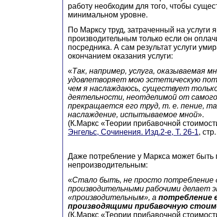
работу необходим для того, чтобы сущес
минимальном уровне.
По Марксу труд, затраченный на услуги 
производительным только если он оплач
посредника. А сам результат услуги умир
окончанием оказания услуги:
«
Так, например, услуга, оказываемая мн
удовлетворяет мою эстетическую потр
чем я наслаждаюсь, существует только
деятельности, неотделимой от самого 
прекращается его труд, т. е. пение, т
наслаждение, испытываемое мной
».
(К.Маркс «Теории прибавочной стоимости
Энгельс, Сочинения. Изд.2-е, Т. 26-1
, стр
Даже потребление у Маркса может быть
непроизводительным:
«
Стало быть, не просто потребление 
производительными рабочими делает 
«производительным», а
потребление е
производящими прибавочную стои
(К.Маркс «Теории прибавочной стоимости