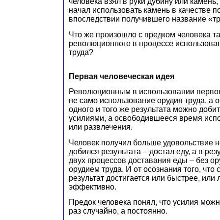
человека взял в руки дубину или камень, к
начал использовать камень в качестве п
впоследствии получившего название «тр
Что же произошло с предком человека та
революционного в процессе использова
труда?
Первая человеческая идея
Революционным в использовании первог
не само использование орудия труда, а о
одного и того же результата можно доби
усилиями, а освободившееся время испо
или развлечения.
Человек получил больше удовольствие не
добился результата – достал еду, а в ре
двух процессов доставания еды – без ору
орудием труда. И от осознания того, что 
результат достигается или быстрее, или 
эффективно.
Предок человека понял, что усилия можн
раз случайно, а постоянно.