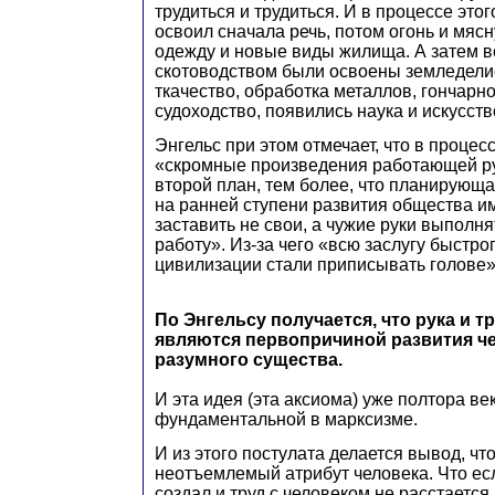
трудиться и трудиться. И в процессе это
освоил сначала речь, потом огонь и мяс
одежду и новые виды жилища. А затем вс
скотоводством были освоены земледели
ткачество, обработка металлов, гончарн
судоходство, появились наука и искусств
Энгельс при этом отмечает, что в процес
«скромные произведения работающей ру
второй план, тем более, что планирующа
на ранней ступени развития общества и
заставить не свои, а чужие руки выполн
работу». Из-за чего «всю заслугу быстро
цивилизации стали приписывать голове»
По Энгельсу получается, что рука и тр
являются первопричиной развития че
разумного существа.
И эта идея (эта аксиома) уже полтора ве
фундаментальной в марксизме.
И из этого постулата делается вывод, что
неотъемлемый атрибут человека. Что ес
создал и труд с человеком не расстается,