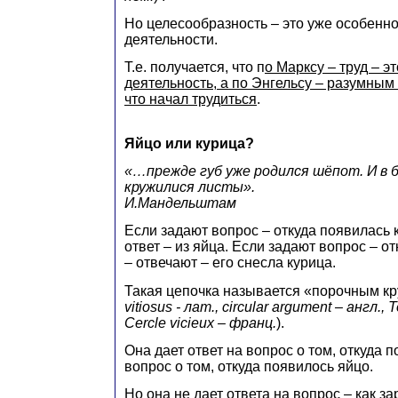
Но целесообразность – это уже особенн
деятельности.
Т.е. получается, что п
о Марксу – труд – э
деятельность, а по Энгельсу – разумным 
что начал трудиться
.
Яйцо или курица?
«…прежде губ уже родился шёпот. И в 
кружилися листы».
И.Мандельштам
Если задают вопрос – откуда появилась к
ответ – из яйца. Если задают вопрос – о
– отвечают – его снесла курица.
Такая цепочка называется «порочным кр
vitiosus - лат., сircular argument – англ., 
Cercle vicieux – франц.
).
Она дает ответ на вопрос о том, откуда п
вопрос о том, откуда появилось яйцо.
Но она не дает ответа на вопрос – как за