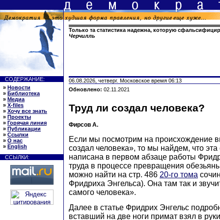
Только та статистика надежна, которую сфальсифици
Черчилль
СОДЕРЖАНИЕ:
06.08.2026, четверг. Московское время 06:13
»
Новости
Обновлено:
02.11.2021
»
Библиотека
»
Медиа
»
X-files
Труд ли создал человека?
»
Хочу все знать
»
Проекты
»
Горячая линия
Фирсов А.
»
Публикации
»
Ссылки
Если мы посмотрим на происхождение 
»
О нас
»
English
создал человека», то мы найдем, что эт
написана в первом абзаце работы Фрид
ССЫЛКИ:
труда в процессе превращения обезьяны
можно найти на стр. 486
20-го тома
сочин
Фридриха Энгельса). Она там так и звучи
самого человека».
Далее в статье Фридрих Энгельс подробн
вставший на две ноги примат взял в рук