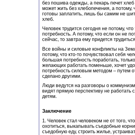
без пошива одежды, а пекарь печет хлеб 
может жить без хлебопечения, а потому,
готовы заплатить, лишь бы самим не шит
хлеб.
Человек трудится сегодня не потому, что 
потребность. А потому, что если он не по
сейчас, то завтра ему придется трудитьс
Все войны и силовые конфликты на Зем
потому, что кто-то почувствовал себя чел
большая потребность поработать, только п
желающих работать поменьше, хочет уд
потребность силовым методом – путем от
сделано другими.
Люди ведутся на разговоры о коммунизме
видят прямую перспективу не работать 
детям.
Заключение
1. Человек стал человеком не от того, чт
охотиться, выкапывать съедобные корни
съедобную еду, строить жилье, устраива