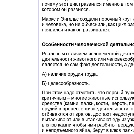
почему этот цикл развился именно в том
котором он развился.
Маркс и Энгельс создали порочный круг 
и человека, но не объяснили, как цикл р
появился и как он развивался.
Особенности человеческой деятельн
Реальным отличием человеческой деятел
деятельности животного или человекооб
является не сам факт деятельности, а дв
А) наличие орудия труда,
Б) целесообразность.
При этом надо отметить, что первый пунк
критичным – многие животные использу
средства (камни, палки, кости, шерсть, п
орудий в процессе жизнедеятельности: 
отбиваются от врагов, достают недосту
вытаскивают или выталкивают еду из узк
в клюв камни чтобы ими разбить тверду
и неподъемного яйца, берут в клюв палк