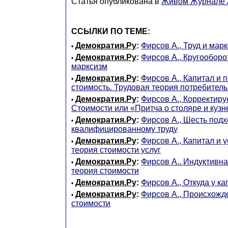
Статья опубликована в
Живом Журнале A
ССЫЛКИ ПО ТЕМЕ:
Демократия.Ру
:
Фирсов А., Труд и мар
•
Демократия.Ру
:
Фирсов А., Кругооборо
•
марксизм
Демократия.Ру
:
Фирсов А., Капитал и 
•
стоимость. Трудовая теория потребител
Демократия.Ру
:
Фирсов А., Корректир
•
Стоимости или «Притча о столяре и кузн
Демократия.Ру
:
Фирсов А., Шесть подх
•
квалифицированному труду
Демократия.Ру
:
Фирсов А., Капитал и у
•
теория стоимости услуг
Демократия.Ру
:
Фирсов А.. Индуктивна
•
теория стоимости
Демократия.Ру
:
Фирсов А., Откуда у к
•
Демократия.Ру
:
Фирсов А., Происхожд
•
стоимости