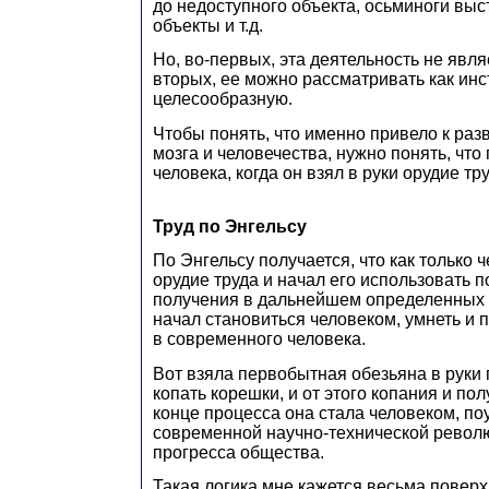
до недоступного объекта, осьминоги вы
объекты и т.д.
Но, во-первых, эта деятельность не явля
вторых, ее можно рассматривать как инс
целесообразную.
Чтобы понять, что именно привело к раз
мозга и человечества, нужно понять, чт
человека, когда он взял в руки орудие тру
Труд по Энгельсу
По Энгельсу получается, что как только ч
орудие труда и начал его использовать 
получения в дальнейшем определенных р
начал становиться человеком, умнеть и 
в современного человека.
Вот взяла первобытная обезьяна в руки 
копать корешки, и от этого копания и по
конце процесса она стала человеком, по
современной научно-технической револ
прогресса общества.
Такая логика мне кажется весьма поверх