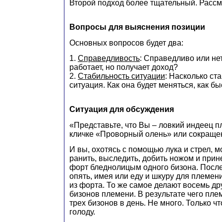
Второй подход более тщательный. Рассм
Вопросы для выяснения позиции
Основных вопросов будет два:
1.
Справедливость
: Справедливо или нет
работает, но получает доход?
2.
Стабильность ситуации
: Насколько ст
ситуация. Как она будет меняться, как бы
Ситуация для обсуждения
«Представьте, что Вы – ловкий индеец 
кличке «Проворный олень» или сокраще
И вы, охотясь с помощью лука и стрел, м
ранить, выследить, добить ножом и прин
форт бледнолицым одного бизона. После 
опять, имея или еду и шкуру для племен
из форта. То же самое делают восемь др
бизонов племени. В результате чего пле
трех бизонов в день. Не много. Только ч
голоду.