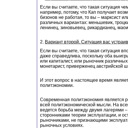
Если вы считаете, что такая ситуация че
например, потому, что Кап получает воз
бизонов не работая, то вы – марксист ил
различных вариантах: меньшевик, троцкис
ленинец, зиновьевец, рикардианец, маоис
2.
Вариант второй. Ситуация вас устраив
Если вы считаете, что такая ситуация в
даже справедлива, поскольку оба выигры
или капиталист, или рыночник различных
монетарист, приверженец австрийской шк
И этот вопрос в настоящее время являе
политэкономии.
Современная политэкономия является р
всей политэкономической мысли. На вс
ведется борьба между двумя лагерями –
сторонниками теории эксплуатации, и о
рыночниками, не признающими эксплуат
рыночных условиях.