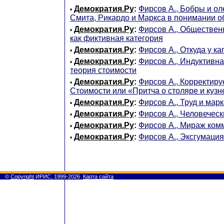
Демократия.Ру
:
Фирсов А., Бобры и о
•
Смита, Рикардо и Маркса в понимании 
Демократия.Ру
:
Фирсов А., Обществен
•
как фиктивная категория
Демократия.Ру
:
Фирсов А., Откуда у к
•
Демократия.Ру
:
Фирсов А., Индуктивна
•
теория стоимости
Демократия.Ру
:
Фирсов А., Корректир
•
Стоимости или «Притча о столяре и кузн
Демократия.Ру
:
Фирсов А., Труд и мар
•
Демократия.Ру
:
Фирсов А., Человеческ
•
Демократия.Ру
:
Фирсов А., Мираж ком
•
Демократия.Ру
:
Фирсов А., Эксгумаци
•
©
Copyright
ИРИС, 1999-2026
Карта сайта