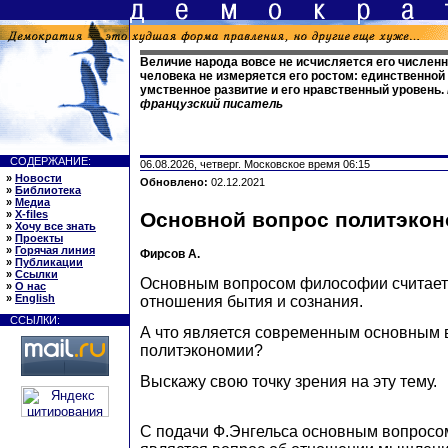
Величие народа вовсе не исчисляется его численн
человека не измеряется его ростом: единственной
умственное развитие и его нравственный уровень.
французский писатель
СОДЕРЖАНИЕ:
06.08.2026, четверг. Московское время 06:15
»
Новости
Обновлено:
02.12.2021
»
Библиотека
»
Медиа
»
X-files
Основной вопрос политэко
»
Хочу все знать
»
Проекты
»
Горячая линия
Фирсов А.
»
Публикации
»
Ссылки
Основным вопросом философии считает
»
О нас
»
English
отношения бытия и сознания.
ССЫЛКИ:
А что является современным основным
политэкономии?
Выскажу свою точку зрения на эту тему.
С подачи Ф.Энгельса основным вопрос