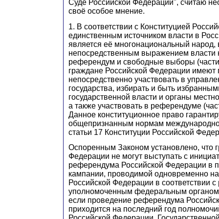
Суде Российской Федерации", считаю н
своё особое мнение.
1. В соответствии с Конституцией Росси
единственным источником власти в Рос
является её многонациональный народ,
непосредственным выражением власти 
референдум и свободные выборы (части 1
граждане Российской Федерации имеют 
непосредственно участвовать в управле
государства, избирать и быть избранным
государственной власти и органы местн
а также участвовать в референдуме (части
Данное конституционное право гарантир
общепризнанным нормам международного
статьи 17 Конституции Российской Федер
Оспоренным Законом установлено, что 
Федерации не могут выступать с инициа
референдума Российской Федерации в п
кампании, проводимой одновременно на
Российской Федерации в соответствии 
уполномоченным федеральным органом, 
если проведение референдума Российс
приходится на последний год полномоч
Российской Федерации, Государственно