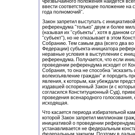
чрезвычайного положения найдётся всег
ввести соответствующее положение на с
года полномочий".
Закон запретил выступать с инициативо
референдума "только" двум и более ми
(называя их "субъекты", хотя в данном с
"субъект"), но не отказывает в этом Кон
Собранию. Тем самым два (всего два во
Федерации) субъекта-инициатора рефер
неравные условия в выступлении с ини
референдума. Получается, что если ини
проведении референдума исходит от Ко
Собрания, то она не способна "исказить
волеизъявление граждан" и породить пр
явления, к которым, как убеждали предс
издавшей оспоренный Закон (и с которы
согласился Конституционный Суд), прив
проведения всенародного голосования, 
исходящая.
Что касается периода избирательной ка
которой Закон запретил миллионам граж
инициативой о проведении референдума
устанавливается не федеральным конст
федеральным законом. Поэтому в дальн