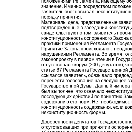
положениями Регламента, имеющему об
значение. Именно посредством положен
заявитель обосновывал неконституционн
порядку принятия.
Материалы дела, представленные заяви
подтверждённые в заседании Конституц
свидетельствуют о том, заявитель проси
конституционность оспоренного Закона с
практики применения Регламента Госуд
Принятие Закона происходило с неодно
нарушениями Регламента. Во время гол
законопроекту в первом чтении в Госуд
отсутствовал кворум (300 депутатов), что
статьи 87 Регламента Государственной 
ссылался заявитель, обязывало предсе
перенести голосование на следующее з
Государственной Думы. Данный императ
был выполнен, что означало неконститу
последующих действий по принятию Зако
содержанию его норм. Нет необходимост
конституционность содержания, если до
неконституционность формы.
Доверенности депутатов Государственн
отсутствовавших при принятии оспоренн