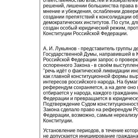
ответственностью властей и избирателей
решений, лишении большинства права в
мнение и убеждения, ослаблении довери
создании препятствий к консолидации о
демократических институтов. По сути, 
создан особый юридический режим, про
Конституции Российской Федерации.
А. И. Лукьянов - представитель группы д
Государственной Думы, направившей в 
Российской Федерации запрос о проверк
оспоренного Закона - в своём выступлен
"речь идёт о фактической ликвидации и
как главной конституционной формы вы
интересов российского народа. На бумаг
референдум сохраняется, а на деле оно 
отбирается у народа, каждого гражданин
Федерации и превращается в юридическ
Подтверждение Судом конституционност
Закона сделало право на референдум Р
Федерации, возможно, самым нереализ
Конституции.
Установление периодов, в течение котор
не допускается инициирование гражда