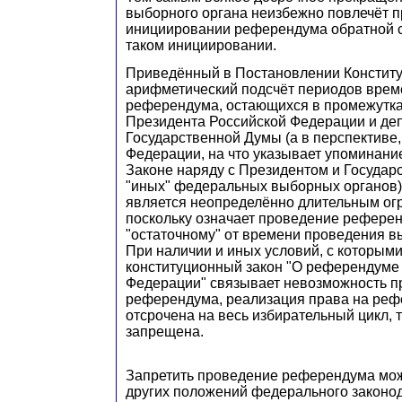
выборного органа неизбежно повлечёт п
инициировании референдума обратной 
таком инициировании.
Приведённый в Постановлении Конститу
арифметический подсчёт периодов врем
референдума, остающихся в промежутк
Президента Российской Федерации и де
Государственной Думы (а в перспективе,
Федерации, на что указывает упоминани
Законе наряду с Президентом и Государ
"иных" федеральных выборных органов),
является неопределённо длительным ог
поскольку означает проведение рефере
"остаточному" от времени проведения в
При наличии и иных условий, с которы
конституционный закон "О референдуме
Федерации" связывает невозможность п
референдума, реализация права на реф
отсрочена на весь избирательный цикл, 
запрещена.
Запретить проведение референдума мож
других положений федерального законод