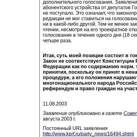
дополнительного голосования. Заявлени
абонентского устройства от депутатов 
не поступало. Это означает, что законопр
редакции не мог ставиться на голосовани
ни в какой-либо другой. Тем не менее за
чтении, несмотря на его троекратное отк
голосование в течение одного дня (18 сен
четыре раза.
Итак, суть моей позиции состоит в т
Закон не соответствует Конституции
Федерации как по содержанию норм, т
принятия, поскольку он принят в не
процедуре, а его положения нарушаю
многонационального народа Российс
референдум и право граждан на учас
11.08.2003
Заявление опубликовано в газете
Cове
августа 2003 г.
Постоянный URL заявления
http://www.kprf.ru/party_news/16494.shtml