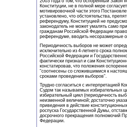
2003 года о том, что оспоренный Закон 
Конституции, не в полной мере согласуе
мотивировочной части этого Постановле
установлено, что обстоятельства, преп
референдуму, Конституцией не предусм
законодатель не может умалять само п
гражданам Российской Федерации право 
референдуме, вводить несоразмерные о
Периодичность выборов не может опред
исключительно из 4-летнего срока полн
Российской Федерации и Государственн
фактически признал и сам Конституцион
констатировав, что положения оспоренн
"соотнесены со сложившимися к настоя
сроками проведения выборов".
Трудно согласиться с интерпретацией К
Судом так называемых избирательных ци
избирательный цикл (периодичность выб
неизменной величиной; достаточно указ
приведения в действие конституционны
роспуска Государственной Думы, отстав
досрочного прекращения полномочий Пр
Федерации.