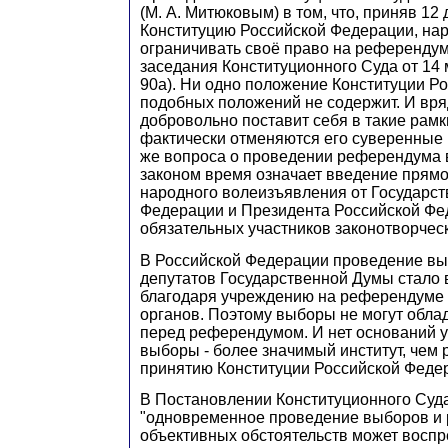
(М. А. Митюковым) в том, что, приняв 12
Конституцию Российской Федерации, на
ограничивать своё право на референду
заседания Конституционного Суда от 14 м
90а). Ни одно положение Конституции Р
подобных положений не содержит. И вря
добровольно поставит себя в такие рамк
фактически отменяются его суверенные 
же вопроса о проведении референдума 
законом время означает введение прям
народного волеизъявления от Государс
Федерации и Президента Российской Фе
обязательных участников законотворческ
В Российской Федерации проведение вы
депутатов Государственной Думы стало
благодаря учреждению на референдуме
органов. Поэтому выборы не могут обла
перед референдумом. И нет оснований у
выборы - более значимый институт, чем
принятию Конституции Российской Феде
В Постановлении Конституционного Суда
"одновременное проведение выборов и 
объективных обстоятельств может воспр