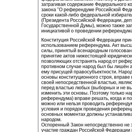
затрагивая содержание Федерального к
закона "О референдуме Российской Феде
сроки какой-либо федеральной избират
(Президента Российской Федерации, деп
Государственной Думы), можно также зап
инициативой о проведении референдума
Конституция Российской Федерации приня
использованием референдума. Акт выс
силы, принятый всенародным голосован
принятие актов нижестоящей юридическ
позволяющих отстранять народ от рефе
противном случае народ был бы лишён а
ему присущей правосубъектности. Наро
основы конституционного строя, вправе 
своей непосредственной властью, явл
перед властью любых (выборных и не вы
изменить эти основы. Поэтому только на
референдума) вправе решать, когда и п
можно или нельзя проводить референдум
условия и порядок проведения референд
основных моментах должны устанавлив
народом.
Оспоренный Закон непосредственно не з
участие граждан Российской Федерации