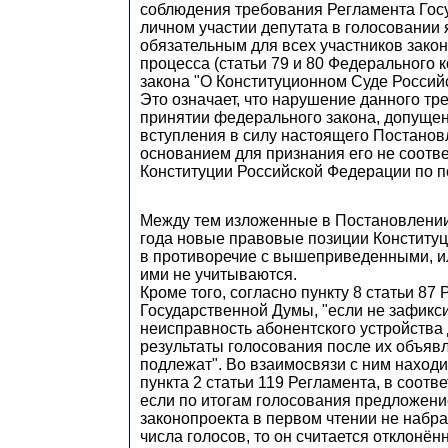
соблюдения требования Регламента Гос
личном участии депутата в голосовании 
обязательным для всех участников зако
процесса (статьи 79 и 80 Федерального 
закона "О Конституционном Суде Россий
Это означает, что нарушение данного тр
принятии федерального закона, допуще
вступления в силу настоящего Постанов
основанием для признания его не соот
Конституции Российской Федерации по п
Между тем изложенные в Постановлении
года новые правовые позиции Конституц
в противоречие с вышеприведенными, и
ими не учитываются.
Кроме того, согласно пункту 8 статьи 87
Государственной Думы, "если не зафикс
неисправность абонентского устройства 
результаты голосования после их объяв
подлежат". Во взаимосвязи с ним наход
пункта 2 статьи 119 Регламента, в соотв
если по итогам голосования предложени
законопроекта в первом чтении не набр
числа голосов, то он считается отклонён