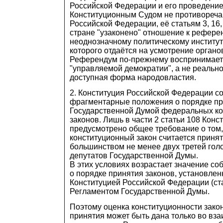
Российской Федерации и его проведение
Конституционным Судом не противореч
Российской Федерации, её статьям 3, 16,
стране "узаконено" отношение к рефере
неоднозначному политическому институт
которого отдаётся на усмотрение органо
Референдум по-прежнему воспринимаетс
"управляемой демократии", а не реальн
доступная форма народовластия.
2. Конституция Российской Федерации с
фрагментарные положения о порядке п
Государственной Думой федеральных к
законов. Лишь в части 2 статьи 108 Конс
предусмотрено общее требование о том
конституционный закон считается приня
большинством не менее двух третей гол
депутатов Государственной Думы.
В этих условиях возрастает значение с
о порядке принятия законов, установлен
Конституцией Российской Федерации (стат
Регламентом Государственной Думы.
Поэтому оценка конституционности зако
принятия может быть дана только во вза