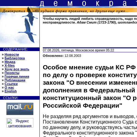
Чтобы научить людей любить справедливость, надо по
несправедливости.
Адам Смит (1723-1790), шотланд
СОДЕРЖАНИЕ:
07.08.2026, пятница. Московское время 05:22
»
Новости
Обновлено:
12.08.2003
»
Библиотека
»
Медиа
»
X-files
Особое мнение судьи КС РФ 
»
Хочу все знать
»
Проекты
по делу о проверке констит
»
Горячая линия
»
Публикации
закона "О внесении изменен
»
Ссылки
»
О нас
дополнения в Федеральный
»
English
конституционный закон "О 
ССЫЛКИ:
Российской Федерации"
Не разделяя ряд аргументов и выводов,
Постановлении Конституционного Суда о
по данному делу, и руководствуясь часть
Федерального конституционного закона 