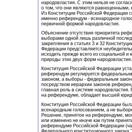
народовластия. С этим нельзя не соглас
о том, что они являются равноценными, 
Из Конституции Российской Федерации ск
именно референдум - всенародное голос
первичной формой народовластия.
Объяснение отсутствия приоритета реф
выборами одной лишь различной послед
закрепления в статьях 3 и 32 Конституц
Федерации представляется неубедител
исходить прежде всего из социальной и
природы этих двух форм народовластия.
Конституция Российской Федерации уста
референдум регулируется федеральным
законом, а выборы - федеральным зако
посредством иерархии законов референ
главная роль в системе народовластия.
на референдуме, обладает высшей юрид
Конституция Российской Федерации был
всенародным голосованием, а не выбор
Решение, принятое на референдуме, мо
или изменено не иначе как путем приня
референдуме Российской Федерации (час
Федерального конституционного закона