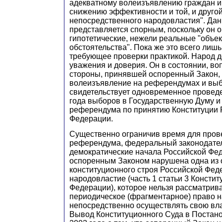
адекватному волеизъявлению граждан и 
снижению эффективности и той, и друг
непосредственного народовластия". Да
представляется спорным, поскольку он о
гипотетические, нежели реальные "объе
обстоятельства". Пока же это всего лиш
требующее проверки практикой. Народ 
уважения и доверия. Он в состоянии, в
стороны, принявшей оспоренный Закон, 
волеизъявление на референдумах и выб
свидетельствует одновременное проведе
года выборов в Государственную Думу и
референдума по принятию Конституции 
Федерации.
Существенно ограничив время для пров
референдума, федеральный законодате
демократические начала Российской Фед
оспоренным Законом нарушена одна из 
конституционного строя Российской Фед
народовластие (часть 1 статьи 3 Консти
Федерации), которое нельзя рассматрива
периодическое (фрагментарное) право 
непосредственно осуществлять свою вла
Вывод Конституционного Суда в Постано