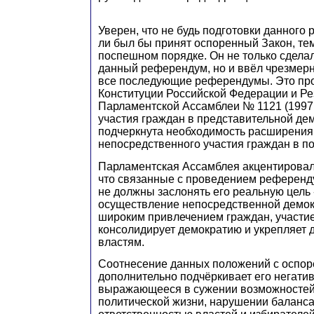
Уверен, что не будь подготовки данного
ли был бы принят оспоренный Закон, тем
поспешном порядке. Он не только сдел
данный референдум, но и ввёл чрезмер
все последующие референдумы. Это пр
Конституции Российской Федерации и Р
Парламентской Ассамблеи № 1121 (1997 г
участия граждан в представительной дем
подчеркнута необходимость расширения
непосредственного участия граждан в п
Парламентская Ассамблея акцентировал
что связанные с проведением референд
не должны заслонять его реальную цель 
осуществление непосредственной демок
широким привлечением граждан, участи
консолидирует демократию и укрепляет 
властям.
Соотнесение данных положений с оспо
дополнительно подчёркивает его негатив
выражающееся в сужении возможностей 
политической жизни, нарушении баланс