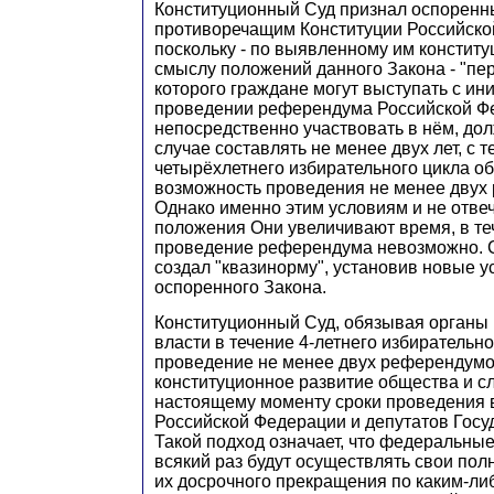
Конституционный Суд признал оспоренн
противоречащим Конституции Российско
поскольку - по выявленному им констит
смыслу положений данного Закона - "пер
которого граждане могут выступать с ин
проведении референдума Российской Ф
непосредственно участвовать в нём, до
случае составлять не менее двух лет, с т
четырёхлетнего избирательного цикла о
возможность проведения не менее двух
Однако именно этим условиям и не отв
положения Они увеличивают время, в те
проведение референдума невозможно. 
создал "квазинорму", установив новые у
оспоренного Закона.
Конституционный Суд, обязывая органы
власти в течение 4-летнего избирательно
проведение не менее двух референдумо
конституционное развитие общества и с
настоящему моменту сроки проведения
Российской Федерации и депутатов Госу
Такой подход означает, что федеральны
всякий раз будут осуществлять свои полн
их досрочного прекращения по каким-ли