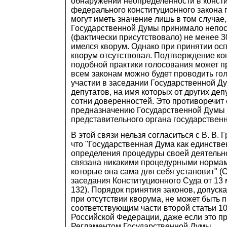
обнаружении неопределённости в конст
федерального конституционного закона 
могут иметь значение лишь в том случае,
Государственной Думы принимало непос
(фактически присутствовало) не менее 30
имелся кворум. Однако при принятии ос
кворум отсутствовал. Подтверждение ко
подобной практики голосования может пр
всем законам можно будет проводить го
участии в заседании Государственной Д
депутатов, на имя которых от других де
сотни доверенностей. Это противоречит
предназначению Государственной Думы 
представительного органа государственн
В этой связи нельзя согласиться с В. В.
что "Государственная Дума как единств
определения процедуры своей деятельно
связана никакими процедурными нормами
которые она сама для себя установит" 
заседания Конституционного Суда от 13 м
132). Порядок принятия законов, допус
при отсутствии кворума, не может быть 
соответствующим части второй статьи 1
Российской Федерации, даже если это п
Регламентом Государственной Думы.