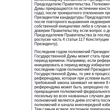
Председателю Правительства. Полномоч
Думы прекращаются по истечении консти
года), после троекратного отклонения п
Президентом кандидатуры Председателя
после повторного выражения недоверия
собственной инициативе либо в случае о
доверии Правительству, если вопрос о 
Председателем Правительства (в послед
роспуске часть 4 статьи 117 Конституции
Президенту).
Последним годом полномочий Президен
Государственной Думы может стать прак
период времени. Например, если рефер
инициировать в период между избирате
последним годом полномочий Президент
Государственной Думы, то уже в процесс
референдума, которая при условии вып
требований закона занимает не менее 8
референдума может быть запрещено по
прекращения полномочий федерального 
поскольку во всех названных случаях д
полномочий является днём отсчёта посл
полномочий и начала внеочередной изб
Тем самым всякое досрочное прекраще