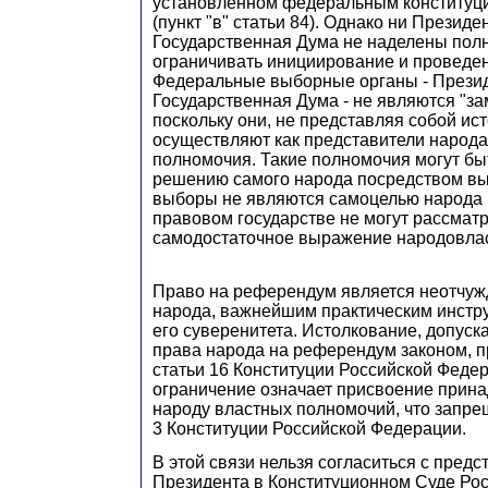
установленном федеральным конституц
(пункт "в" статьи 84). Однако ни Президен
Государственная Дума не наделены по
ограничивать инициирование и проведе
Федеральные выборные органы - Презид
Государственная Дума - не являются "з
поскольку они, не представляя собой ис
осуществляют как представители народ
полномочия. Такие полномочия могут бы
решению самого народа посредством вы
выборы не являются самоцелью народа 
правовом государстве не могут рассматр
самодостаточное выражение народовлас
Право на референдум является неотчу
народа, важнейшим практическим инстр
его суверенитета. Истолкование, допус
права народа на референдум законом, п
статьи 16 Конституции Российской Федер
ограничение означает присвоение прин
народу властных полномочий, что запре
3 Конституции Российской Федерации.
В этой связи нельзя согласиться с пред
Президента в Конституционном Суде Ро