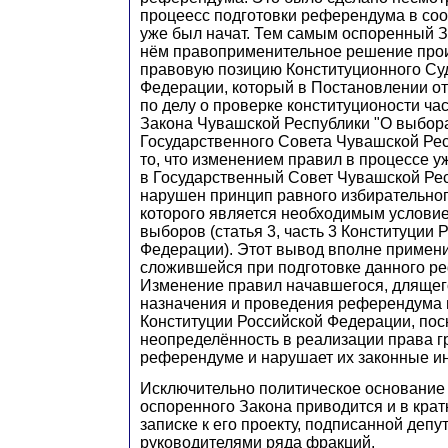
процеесс подготовки референдума в соо
уже был начат. Тем самым оспоренный З
нём правоприменительное решение про
правовую позицию Конституционного Су
Федерации, который в Постановлении от
по делу о проверке конституционости час
Закона Чувашской Республики "О выбор
Государственного Совета Чувашской Рес
то, что изменением правил в процессе 
в Государственный Совет Чувашской Ре
нарушен принцип равного избирательног
которого является необходимым услови
выборов (статья 3, часть 3 Конституции 
Федерации). Этот вывод вполне примени
сложившейся при подготовке данного р
Изменение правил начавшегося, длящег
назначения и проведения референдума 
Конституции Российской Федерации, пос
неопределённость в реализации права г
референдуме и нарушает их законные и
Исключительно политическое основание
оспоренного Закона приводится и в кра
записке к его проекту, подписанной депу
руководителями ряда фракций.