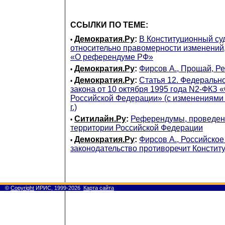
ССЫЛКИ ПО ТЕМЕ:
Демократия.Ру
:
В Конституционный су
•
относительно правомерности изменений,
«О референдуме РФ»
Демократия.Ру
:
Фирсов А., Прощай, 
•
Демократия.Ру
:
Статья 12. Федеральн
•
закона от 10 октября 1995 года N2-ФКЗ
Российской Федерации» (с изменениями 
г.)
Ситилайн.Ру
:
Референдумы, проведен
•
территории Российской Федерации
Демократия.Ру
:
Фирсов А., Российское
•
законодательство противоречит Констит
©
Copyright
ИРИС, 1999-2026
Карта сайта