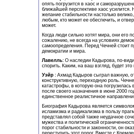
опять погрузится в хаос и саморазрушен
ближайшей перспективе хаос усилится. Н
желание стабильности настолько велико, 
любым, кто может ее обеспечить, и отверн
может.
Когда люди сильно хотят мира, они его п
сожалению, не всегда на условиях демок
самоопределения. Перед Чечней стоит 
демократии и мира.
Лавелль
: О наследии Кадырова, по-види
спорить. Каким, на ваш взгляд, будет эт
Уэйр
: Ахмад Кадыров сыграл важную, о
конструктивную, переходную роль. Чечн
катастрофы, в которую она погрузилась в
после своего назначения в июне 2000 го
единственное реалистичное направлени
Биография Кадырова является символом
исламизма и радикализма в пользу праг
представлял собой также неудачное соч
мужества и политической ограниченност
порог стабильности и законности, он ок
переступить этот порог. Вместе с Кремл