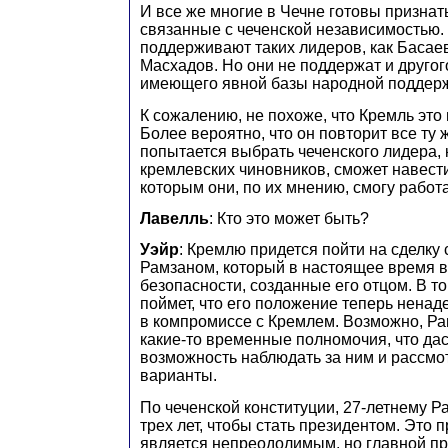
И все же многие в Чечне готовы признать
связанные с чеченской независимостью.
поддерживают таких лидеров, как Басае
Масхадов. Но они не поддержат и другог
имеющего явной базы народной поддерж
К сожалению, не похоже, что Кремль это
Более вероятно, что он повторит все ту 
попытается выбрать чеченского лидера,
кремлевских чиновников, сможет навести
которым они, по их мнению, смогу работа
Лавелль
: Кто это может быть?
Уэйр
: Кремлю придется пойти на сделку
Рамзаном, который в настоящее время в
безопасности, созданные его отцом. В т
поймет, что его положение теперь ненад
в компромиссе с Кремлем. Возможно, Ра
какие-то временные полномочия, что да
возможность наблюдать за ним и рассмо
варианты.
По чеченской конституции, 27-летнему Р
трех лет, чтобы стать президентом. Это 
является непреодолимым, но главной п