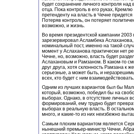
будет сохранение личного контроля над 
отца. Пока контроль в его руках, Кремлю
претенденту на власть в Чечне придется 
Потеряв контроль, он потеряет политичес
возможно, и жизнь.
Во время президентской кампании 2003 
зарезервировал Асламбека Аслаханова
номинальный пост, именно на такой случ
момент у Аслаханова практически нет ре
Чечне, но, возможно, власть будет разд
Аслахановым и Рамзаном. В каком-то с
друг друга, хотя склонность Рамзана к ж
серьезные, а может быть, и неразреши
всех, кто будет с ним взаимодействовать
Одним из лучших вариантов был бы Мал
который, возможно, победил бы на своб
выборах. Однако, в отсутствие личных 
формирований, ему трудно будет превра
выборах в реальную власть. В остально
много, и какие-то из них неизбежно вытащ
Самым плохим вариантом является Сер
нынешний премьер-министр Чечни. Абр