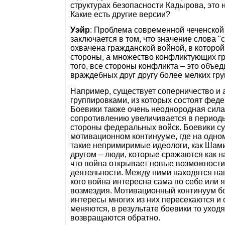
структурах безопасности Кадырова, это
Какие есть другие версии?
Уэйр
: Проблема современной чеченской
заключается в том, что значение слова "
охвачена гражданской войной, в которой 
стороны, а множество конфликтующих г
того, все стороны конфликта – это объе
враждебных друг другу более мелких гру
Например, существует соперничество и 
группировками, из которых состоят фед
Боевики также очень неоднородная сила,
сопротивлению увеличивается в период
стороны федеральных войск. Боевики с
мотивационном континууме, где на одно
такие непримиримые идеологи, как Шами
другом – люди, которые сражаются как н
что война открывает новые возможност
деятельности. Между ними находятся нац
кого война интересна сама по себе или 
возмездия. Мотивационный континуум б
интересы многих из них пересекаются и
меняются, в результате боевики то уходя
возвращаются обратно.