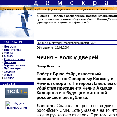
Анархия — явление бесполезное, поскольку она прот
существования всякого общества.
Давид Эмиль Дюкрге
французский социолог и философ
СОДЕРЖАНИЕ:
06.08.2026, четверг. Московское время 23:34
»
Новости
Обновлено:
12.05.2004
»
Библиотека
»
Медиа
»
X-files
Чечня – волк у дверей
»
Хочу все знать
»
Проекты
»
Горячая линия
Питер Лавелль
»
Публикации
»
Ссылки
Роберт Брюс Уэйр, известный
»
О нас
»
English
специалист по Северному Кавказу и
Чечне, говорит с Питером Лавеллем 
ССЫЛКИ:
убийстве президента Чечни Ахмада
Кадырова и о будущем мятежной
российской республики.
Лавелль
: Сначала вопрос о последних
российских СМИ. Есть указания на то, ч
– дело рук кого-то из своих. При том, что