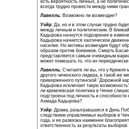
есть вероятность личных, а не политиче
всегда трудно провести между ними гран
Лавелль
: Возможно ли возмездие?
Уэйр
: Да, но и в этом случае трудно буд
между личным и политическим. В ближа
Кадырова начнутся подозрения в измене
Кадырова начнется хаотическое движени
насилие. Но мотивы возмездия будут о
образом против боевиков. Смерть Басае
представляется самым очевидным вариа
может помешать то, что их периодически
Лавелль
: Считаете ли вы, что у Кремля
другого чеченского лидера, в такой же ме
приверженного путинской "Дорожной кар
Кадырова исключает такую возможность?
ли кремлевская политика в Чечне слишк
подстроена под личность и способности 
Ахмада Кадырова?
Уэйр
: Драма, разыгравшаяся в День По
следствием управляемых выборов в Чеч
года, и ее развязка наименее благоприятн
ответственность за результаты выборов: