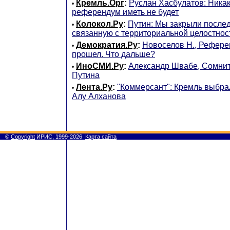
Кремль.Орг
:
Руслан Хасбулатов: Никак
•
референдум иметь не будет
Колокол.Ру
:
Путин: Мы закрыли после
•
связанную с территориальной целостнос
Демократия.Ру
:
Новоселов Н., Рефере
•
прошел. Что дальше?
ИноСМИ.Ру
:
Александр Швабе, Сомнит
•
Путина
Лента.Ру
:
"Коммерсант": Кремль выбра
•
Алу Алханова
©
Copyright
ИРИС, 1999-2026
Карта сайта