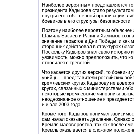
Наиболее вероятным представляется то,
президента Кадырова стало результатом
внутри его собственной организации, л
боевиков в его структуры безопасности.
Поэтому наиболее вероятным объяснение
Шамиль Басаев и Рапини Халимов созн
значение терактов в Дни Победы, и как 
сторонник действовал в структурах безо
Поскольку Кадыров знал свою историю и
уязвимость, можно предположить, что к
относился с тревогой.
Что касается других версий, то боевики 
убийцы – представители российских войс
кремлевских кругах Кадырову не доверя
кругах, связанных с министерствами об
некоторые кремлевские чиновники выск
неоднозначное отношение к президентс
и июле 2003 года.
Кроме того, Кадыров понимал зависимост
сам начал оказывать давление. Однако 
Кремля маловероятна, так как после см
Кремль оказывается в сложном положени