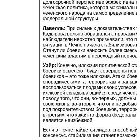
долгосрочной перспективе эффективна т
чеченская политика, которая максималь
чеченского народа на самоопределение 
федеральной структуры.
Лавелль
: При сильных доказательствах 
Кадырова вольно обращался с правами 
наблюдатели неохотно признавали, что 
ситуация в Чечне начала стабилизирова
Станут ли боевики наносить более смел
чеченским властям в переходный перио
Уэйр
: Конечно, иллюзия политической с
боевики осмелеют, будут совершены нов
боевиков – это тоже иллюзия. Атаки бое
спорадическими, а террористам и раньш
воспользоваться плодами своих успехов
иллюзией складывающийся среди чеченц
поводу того, что они, во-первых, должн
свою жизнь, во-вторых, что они не добь
под покровительством боевиков, террори
в-третьих, что какая-то форма федераль
является неизбежной.
Если в Чечне найдется лидер, способный
консенсус, стабилизация станет возможно