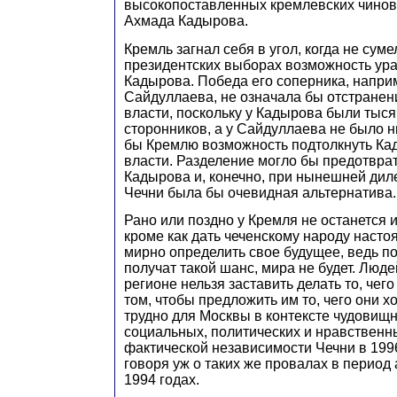
высокопоставленных кремлевских чинов
Ахмада Кадырова.
Кремль загнал себя в угол, когда не суме
президентских выборах возможность ура
Кадырова. Победа его соперника, напри
Сайдуллаева, не означала бы отстранен
власти, поскольку у Кадырова были тыс
сторонников, а у Сайдуллаева не было н
бы Кремлю возможность подтолкнуть Ка
власти. Разделение могло бы предотвра
Кадырова и, конечно, при нынешней дил
Чечни была бы очевидная альтернатива.
Рано или поздно у Кремля не останется 
кроме как дать чеченскому народу наст
мирно определить свое будущее, ведь п
получат такой шанс, мира не будет. Люде
регионе нельзя заставить делать то, чего 
том, чтобы предложить им то, чего они х
трудно для Москвы в контексте чудовищ
социальных, политических и нравствен
фактической независимости Чечни в 1996
говоря уж о таких же провалах в период
1994 годах.