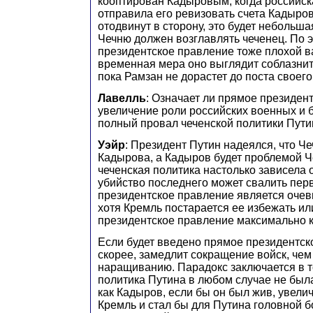
кооптирован Кадыровым, когда российск
отправила его ревизовать счета Кадыров
отодвинут в сторону, это будет небольшая
Чечню должен возглавлять чеченец. По 
президентское правление тоже плохой ва
временная мера оно выглядит соблазнит
пока Рамзан не дорастет до поста своего
Лавелль
: Означает ли прямое президен
увеличение роли российских военных и б
полный провал чеченской политики Пут
Уэйр
: Президент Путин надеялся, что Ч
Кадырова, а Кадыров будет проблемой Че
чеченская политика настолько зависела 
убийство последнего может свалить пер
президентское правление является оче
хотя Кремль постарается ее избежать ил
президентское правление максимально к
Если будет введено прямое президентск
скорее, замедлит сокращение войск, чем
наращиванию. Парадокс заключается в т
политика Путина в любом случае не был
как Кадыров, если бы он был жив, увели
Кремль и стал бы для Путина головной б