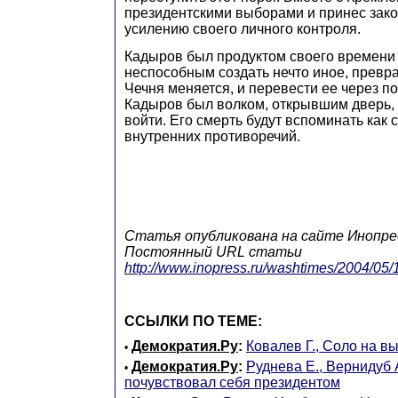
президентскими выборами и принес зако
усилению своего личного контроля.
Кадыров был продуктом своего времени 
неспособным создать нечто иное, превра
Чечня меняется, и перевести ее через п
Кадыров был волком, открывшим дверь,
войти. Его смерть будут вспоминать как 
внутренних противоречий.
Статья опубликована на сайте
Инопре
Постоянный URL статьи
http://www.inopress.ru/washtimes/2004/05
ССЫЛКИ ПО ТЕМЕ:
Демократия.Ру
:
Ковалев Г., Соло на в
•
Демократия.Ру
:
Руднева Е., Вернидуб 
•
почувствовал себя президентом