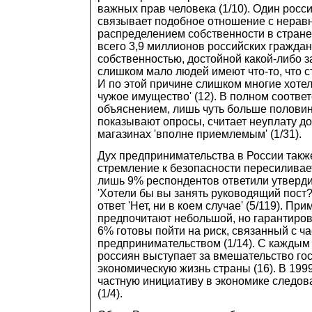
важных прав человека (1/10). Один росс
связывает подобное отношение с нера
распределением собственности в стране.
всего 3,9 миллионов российских гражда
собственностью, достойной какой-либо з
слишком мало людей имеют что-то, что 
И по этой причине слишком многие хоте
чужое имущество' (12). В полном соответ
объяснением, лишь чуть больше половин
показывают опросы, считает неуплату до
магазинах 'вполне приемлемым' (1/31).
Дух предпринимательства в России также
стремление к безопасности пересиливает
лишь 9% респондентов ответили утверди
'Хотели бы вы занять руководящий пост?
ответ 'Нет, ни в коем случае' (5/119). П
предпочитают небольшой, но гарантиров
6% готовы пойти на риск, связанный с ч
предпринимательством (1/14). С каждым
россиян выступает за вмешательство гос
экономическую жизнь страны (16). В 1999
частную инициативу в экономике следов
(1/4).