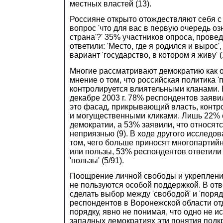
местных властей (13).
Россияне открыто отождествляют себя с 
вопрос 'что для вас в первую очередь оз
страна'?' 35% участников опроса, проведе
ответили: 'Место, где я родился и вырос
вариант 'государство, в котором я живу' (
Многие рассматривают демократию как 
мнение о том, что российская политика '
контролируется влиятельными кланами. 
декабре 2003 г. 78% респондентов заявил
это фасад, прикрывающий власть, конт
и могущественными кликами. Лишь 22% 
демократии, а 53% заявили, что относятс
неприязнью (9). В ходе другого исследов
том, чего больше приносят многопартий
или пользы, 53% респондентов ответили '
'пользы' (5/91).
Поощрение личной свободы и укреплени
не пользуются особой поддержкой. В отв
сделать выбор между 'свободой' и 'поря
респондентов в Воронежской области от
порядку, явно не понимая, что одно не ис
западных демократиях эти понятия подкр