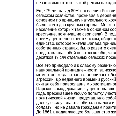
независимо от того, какой режим находит
Еще 75 лет назад 80% населения России
сельском хозяйстве, проживая в деревн
основном по принципу натурального хозя
было всего два крупных города - Москва 
население которых также в основном с
крестьяне, покинувшие свои села). В по
преимущественно крестьянском, общест
единство, которое жители Запада прини
собственных странах, было развито очен
представляла собой не столько общество
десятков тысяч отдельных сельских посе
Все это приводило и к слабому развитию
национальной принадлежности, за искл
моментов, когда страна становилась об
агрессии. До недавнего времени русский
считал себя православным христианино
Царское самодержавие, существовавшее
года, пресекавшее любую попытку участ
политической жизни, представляло собой
далекую силу: власть собирала налоги и 
солдаты, но не давала гражданам практи
До 1861 г. подавляющее большинство ж