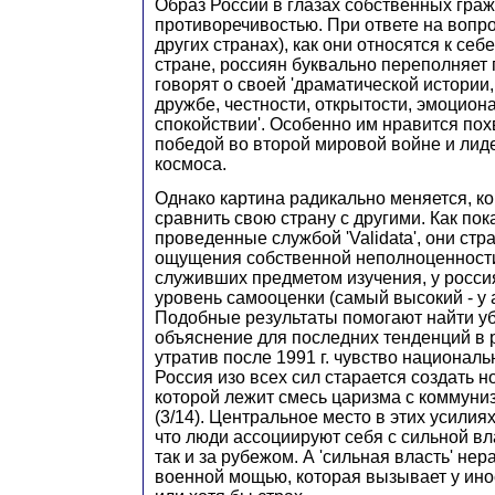
Образ России в глазах собственных гра
противоречивостью. При ответе на вопро
других странах), как они относятся к себ
стране, россиян буквально переполняет 
говорят о своей 'драматической истории,
дружбе, честности, открытости, эмоцион
спокойствии'. Особенно им нравится пох
победой во второй мировой войне и лид
космоса.
Однако картина радикально меняется, ко
сравнить свою страну с другими. Как по
проведенные службой 'Validata', они стр
ощущения собственной неполноценности:
служивших предметом изучения, у росси
уровень самооценки (самый высокий - у 
Подобные результаты помогают найти у
объяснение для последних тенденций в 
утратив после 1991 г. чувство националь
Россия изо всех сил старается создать н
которой лежит смесь царизма с коммуни
(3/14). Центральное место в этих усилиях
что люди ассоциируют себя с сильной вла
так и за рубежом. А 'сильная власть' не
военной мощью, которая вызывает у ин