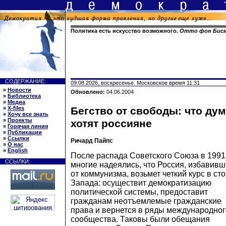
Политика есть искусство возможного.
Отто фон Бис
СОДЕРЖАНИЕ:
09.08.2026, воскресенье. Московское время 11:31
»
Новости
Обновлено:
04.06.2004
»
Библиотека
»
Медиа
»
X-files
Бегство от свободы: что дум
»
Хочу все знать
»
Проекты
хотят россияне
»
Горячая линия
»
Публикации
»
Ссылки
Ричард Пайпс
»
О нас
»
English
После распада Советского Союза в 1991 
ССЫЛКИ:
многие надеялись, что Россия, избавивш
от коммунизма, возьмет четкий курс в ст
Запада: осуществит демократизацию
политической системы, предоставит
гражданам неотъемлемые гражданские
права и вернется в ряды международног
сообщества. Таковы были обещания