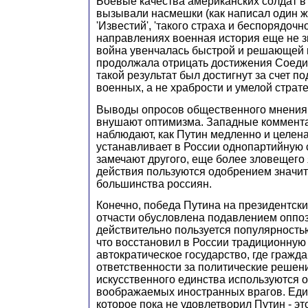
Боевые качества американских солдат в
вызывали насмешки (как написал один ж
'Известий', 'такого страха и беспорядоч
направлениях военная история еще не зна
война увенчалась быстрой и решающей 
продолжала отрицать достижения Соед
такой результат был достигнут за счет п
военных, а не храбрости и умелой страте
Выводы опросов общественного мнения 
внушают оптимизма. Западные коммент
наблюдают, как Путин медленно и целен
устанавливает в России однопартийную с
замечают другого, еще более зловещего 
действия пользуются одобрением значит
большинства россиян.
Конечно, победа Путина на президентских
отчасти обусловлена подавлением оппоз
действительно пользуется популярностью
что восстановил в России традиционную
автократическое государство, где гражд
ответственности за политические решени
искусственного единства используются 
воображаемых иностранных врагов. Еди
которое пока не удовлетворил Путин - э