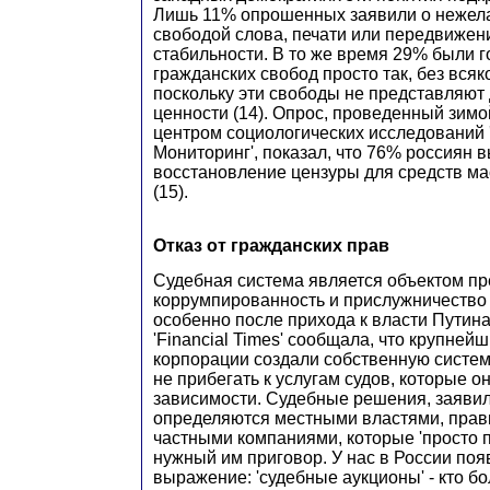
Лишь 11% опрошенных заявили о нежела
свободой слова, печати или передвижен
стабильности. В то же время 29% были г
гражданских свобод просто так, без вся
поскольку эти свободы не представляют 
ценности (14). Опрос, проведенный зимой
центром социологических исследовани
Мониторинг', показал, что 76% россиян 
восстановление цензуры для средств м
(15).
Отказ от гражданских прав
Судебная система является объектом пр
коррумпированность и прислужничество 
особенно после прихода к власти Путина.
'Financial Times' сообщала, что крупней
корпорации создали собственную систем
не прибегать к услугам судов, которые о
зависимости. Судебные решения, заявил
определяются местными властями, прав
частными компаниями, которые 'просто 
нужный им приговор. У нас в России поя
выражение: 'судебные аукционы' - кто бо