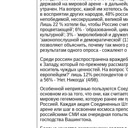
державой на мировой арене - в дальней
утрачен. На вопрос, какой им хотелось б
в восприятии других народов, 48% росси
непобедимой, несокрушимой, великой ми
Лишь 22 % хотели бы, чтобы Россию счит
процветающей'; 6% - 'образованной, цив
культурной'; 3% - 'миролюбивой и дружел
'законопослушной и демократической' (1
позволяют объяснить, почему так много р
результатам одного опроса - сожалеют о 
Среди россиян распространена враждеб
к Западу, который по-прежнему рассматр
носитель чуждых ценностей. На вопрос 
европейцем?' лишь 12% респондентов отв
а 56% - 'Нет. Никогда' (4/98).
Особенной неприязнью пользуются Сое
основном из-за того, что они, как считае
мировую гегемонию, которую ранее им п
Россией. Каждая акция Соединенных Шт
арене или шаг в освоении космоса преп
российскими СМИ как очередная попытк
господства Вашингтона.