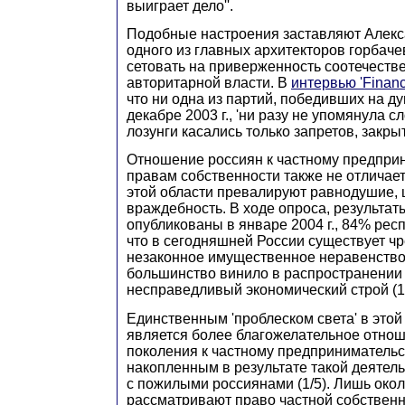
выиграет дело''.
Подобные настроения заставляют Алекс
одного из главных архитекторов горбаче
сетовать на приверженность соотечеств
авторитарной власти. В
интервью 'Financ
что ни одна из партий, победивших на д
декабре 2003 г., 'ни разу не упомянула сл
лозунги касались только запретов, закрыт
Отношение россиян к частному предпри
правам собственности также не отличает
этой области превалируют равнодушие, 
враждебность. В ходе опроса, результат
опубликованы в январе 2004 г., 84% рес
что в сегодняшней России существует ч
незаконное имущественное неравенство
большинство винило в распространении
несправедливый экономический строй (1
Единственным 'проблеском света' в этой
является более благожелательное отно
поколения к частному предпринимательст
накопленным в результате такой деятел
с пожилыми россиянами (1/5). Лишь окол
рассматривают право частной собственно