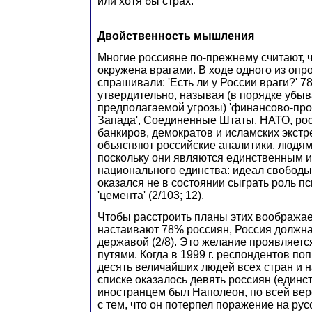
или хотя бы страх.
Двойственность мышления
Многие россияне по-прежнему считают, ч
окружена врагами. В ходе одного из опр
спрашивали: 'Есть ли у России враги?' 7
утвердительно, называя (в порядке убы
предполагаемой угрозы) 'финансово-пр
Запада', Соединенные Штаты, НАТО, росс
банкиров, демократов и исламских экстр
объясняют российские аналитики, людям
поскольку они являются единственным 
национального единства: идеал свободы
оказался не в состоянии сыграть роль п
'цемента' (2/103; 12).
Чтобы расстроить планы этих вообража
настаивают 78% россиян, Россия должна
державой (2/8). Это желание проявляет
путями. Когда в 1999 г. респондентов по
десять величайших людей всех стран и н
списке оказалось девять россиян (един
иностранцем был Наполеон, по всей вер
с тем, что он потерпел поражение на ру