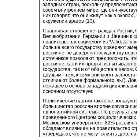
западных стран, поскольку предпочитаю
своем внутреннем мире, где они чувству
них говорят, что они живут 'как в окопах'
окружении врагов (10).
Сравнивая отношение граждан России,
Великобритании, Германии и Швеции к 
правительству, социологи из 'Validata' пр
больше всего государству доверяют аме
россияне 'не доверяют государству вовсе
источников позволяют предположить, ч
россияне, как и их предки, испытывают о
государства, так и от общества в целом
друзьям - тем, к кому они могут запросто 
отличие от более формального 'вы'). Дове
лежащее в основе западной цивилизации
основном отсутствует.
Политические партии также не пользуют
большинство россиян вполне согласилис
однопартийной системы. По результатам
проведенного Центром социологических
Московском университете, 82% россиян с
обладают влиянием на правительство с
утверждают, что не могут влиять даже на