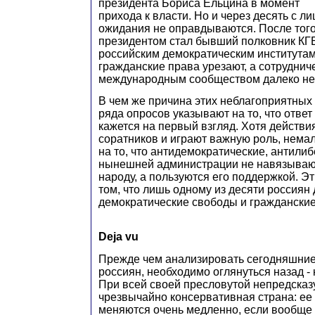
президента Бориса Ельцина в момент
прихода к власти. Но и через десять с л
ожидания не оправдываются. После того, 
президентом стал бывший полковник КГ
российским демократическим институтам
гражданские права урезают, а сотруднич
международным сообществом далеко не
В чем же причина этих неблагоприятны
ряда опросов указывают на то, что ответ н
кажется на первый взгляд. Хотя действи
соратников и играют важную роль, нема
на то, что антидемократические, антили
нынешней администрации не навязываю
народу, а пользуются его поддержкой. Эт
том, что лишь одному из десяти россиян
демократические свободы и гражданские
Deja vu
Прежде чем анализировать сегодняшние
россиян, необходимо оглянуться назад -
При всей своей пресловутой непредсказу
чрезвычайно консервативная страна: ее
меняются очень медленно, если вообще