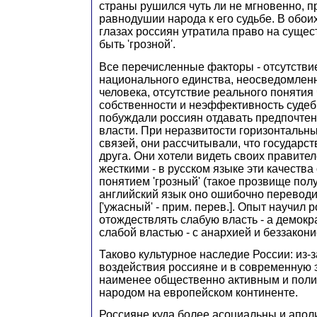
страны рушился чуть ли не мгновенно, 
равнодушии народа к его судьбе. В обоих
глазах россиян утратила право на сущес
быть 'грозной'.
Все перечисленные факторы - отсутстви
национального единства, неосведомленн
человека, отсутствие реального понятия
собственности и неэффективность судеб
побуждали россиян отдавать предпочтени
власти. При неразвитости горизонтальн
связей, они рассчитывали, что государст
друга. Они хотели видеть своих правите
жесткими - в русском языке эти качеств
понятием 'грозный' (такое прозвище полу
английский язык оно ошибочно переводится
['ужасный' - прим. перев.]. Опыт научил 
отождествлять слабую власть - а демокр
слабой властью - с анархией и беззакони
Таково культурное наследие России: из-з
воздействия россияне и в современную 
наименее общественно активным и пол
народом на европейском континенте.
Россияне куда более асоциальны и апол