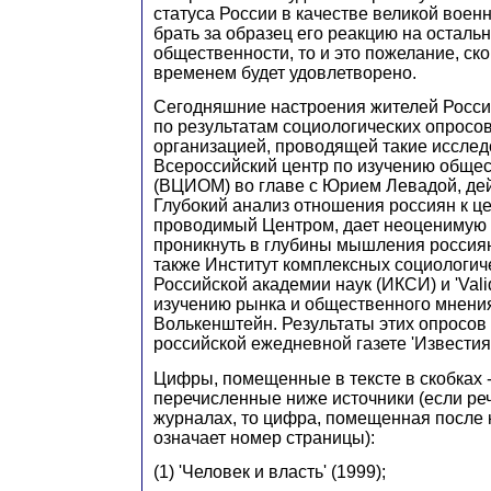
статуса России в качестве великой воен
брать за образец его реакцию на осталь
общественности, то и это пожелание, ско
временем будет удовлетворено.
Сегодняшние настроения жителей Росси
по результатам социологических опросо
организацией, проводящей такие исслед
Всероссийский центр по изучению обще
(ВЦИОМ) во главе с Юрием Левадой, де
Глубокий анализ отношения россиян к ц
проводимый Центром, дает неоценимую
проникнуть в глубины мышления россия
также Институт комплексных социологич
Российской академии наук (ИКСИ) и 'Valid
изучению рынка и общественного мнения
Волькенштейн. Результаты этих опросов 
российской ежедневной газете 'Известия'
Цифры, помещенные в тексте в скобках -
перечисленные ниже источники (если речь
журналах, то цифра, помещенная после 
означает номер страницы):
(1) 'Человек и власть' (1999);