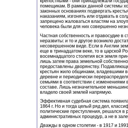
крепостными - они принадлежали госуда
помещикам. В рамках данной системы хо
законных основаниях подвергать кресть
наказаниям, изгонять или отдавать в со
запрещено жаловаться властям на злоу
человека были для них совершенно нез
Частная собственность и правосудие в с
неразвиты: и то и другое возникло доста
несовершенном виде. Если в Англии зем
еще в тринадцатом веке, то в царской Р
восемнадцатого столетия вся земля при
лишь затем права земельной собственн
предоставлены дворянству. Подавляющ
крестьян жило общинами, владевшими в
деревне и периодически перераспреде
семьями в соответствии с изменениями 
составе. Лишь незначительное меньшинс
владело своей землей напрямую.
Эффективная судебная система появила
1864 г. Но и тогда целый ряд дел, класс
политические преступления, решался в 
административных процедур, а не в зале
Дважды в одном столетии - в 1917 и 1991