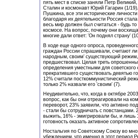
пять мест в списке заняли Петр Великий,
Сталин и космонавт Юрий Гагарин (1/19)
Пушкина, все эти исторические личности
благодаря их деятельности Россия стала
весь мир должен был считаться - будь то
космосе. На вопрос, почему они восхищ
многие дали ответ: 'Он поднял страну' (10
В ходе еще одного опроса, проведенного 
граждан России спрашивали, считают ли
народным, своим' существующий режим, и
предшествовал. Целая треть опрошенных
определения уместными для советского 
прекратившего существовать девятью г
12% считали посткоммунистический режи
только 2% назвали его 'своим' (7).
Неудивительно, что, когда в октябре 2003
вопрос, как бы они отреагировали на ко
переворот, 23% заявили, что активно по
- стали бы сотрудничать с повстанцами.
выжить, 16% - эмигрировали бы, и лишь
готовность оказать активное сопротивлен
Ностальгия по Советскому Союзу во мно
убеждением, что именно в этот период Р