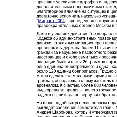
признает: увеличение штрафов и надел
дополнительными полномочиями окажет,
благотворное влияние на ситуацию в це
достаточно вспомнить насколько успеш
"
Мигрант 2004
", проведенная сотрудник
правоохранительных органов Москвы в 
Даже в условиях действия "не поправле
Кодекса об административных правонар
дивизия столичных милиционеров прове
проверок и задержала более 11 тысяч н
граждан за нарушение паспортного режим
иностранцев и около семи тысяч россиян
операции были изъяты 26 граммов нарко
одна единица огнестрельного и одна - х
около 120 единиц боеприпасов. Трудно с
могла сделать эта маленькая армия нез
граждан, обладающая к тому же столь 
арсеналом. К счастью, более 800 челове
выдворены за пределы нашего государст
надеяться, никогда не вернутся обратно.
На фоне подобных успехов полным пор
выглядят заявления заместителя главы
Андрея Шаронова, который утверждал за
начала операции, что Россия не сможет 