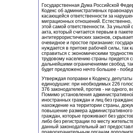
Государственная Дума Российской Феде
Кодекс об административных правонаруш
касающейся ответственности за наруше
миграционных отношений. Естественно, 
этой самой ответственности. За унылой
акта, который считается первым в пакет
антитеррористических законов, скрывае
очевидное и простое признание: государ
нуждается в притоке рабочей силы, так к
справиться с экономическими трудностя
трудовому населению страны придется с
дальнейшими ограничениями свобод, так
будет предложено нечто большее - побе
Утверждая поправки к Кодексу, депутат
единодушие: при необходимых 226 голос
376 законодателей, против - ни одного, в
Помимо установления административной
иностранных граждан и лиц без граждан
нахождение на территории страны, доку
повышение размера административного
граждан, которые проживают без удосто
либо без регистрации по месту жительств
данный законодательный акт предостав
правоохранительным органам дополнит