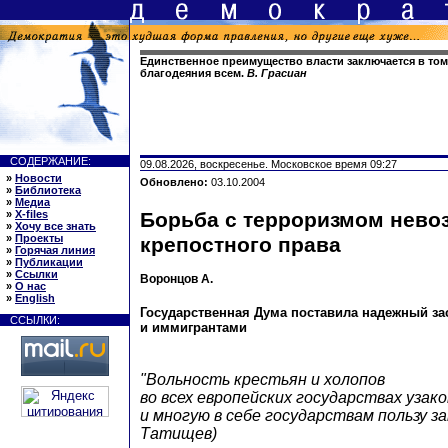
Единственное преимущество власти заключается в том
благодеяния всем.
В. Грасиан
СОДЕРЖАНИЕ:
09.08.2026, воскресенье. Московское время 09:27
»
Новости
Обновлено:
03.10.2004
»
Библиотека
»
Медиа
»
X-files
Борьба с терроризмом нево
»
Хочу все знать
»
Проекты
крепостного права
»
Горячая линия
»
Публикации
»
Ссылки
Воронцов А.
»
О нас
»
English
Государственная Дума поставила надежный за
ССЫЛКИ:
и иммигрантами
"Вольность крестьян и холопов
во всех европейских государствах узако
и многую в себе государствам пользу за
Татищев)