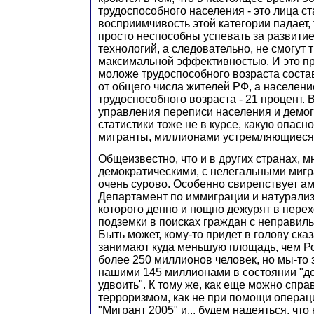
трудоспособного населения - это лица ста
восприимчивость этой категории падает, 
просто неспособны успевать за развити
технологий, а следовательно, не смогут т
максимальной эффективностью. И это пр
моложе трудоспособного возраста соста
от общего числа жителей РФ, а населен
трудоспособного возраста - 21 процент. 
управления переписи населения и демо
статистики тоже не в курсе, какую опасн
мигранты, миллионами устремляющиеся 
Общеизвестно, что и в других странах, 
демократическими, с нелегальными миг
очень сурово. Особенно свирепствует а
Департамент по иммиграции и натурализ
которого денно и нощно дежурят в пере
подземки в поисках граждан с неправил
Быть может, кому-то придет в голову ска
занимают куда меньшую площадь, чем Ро
более 250 миллионов человек, но мы-то з
нашими 145 миллионами в состоянии "до
удвоить". К тому же, как еще можно спра
терроризмом, как не при помощи операци
"Мигрант 2005" и... будем надеяться, что