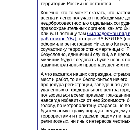
территории России не останется.
Конечно, кто-то может сказать, что наст
всегда и легко получают необходимые д
недобросовестностью отдельных сотруд
правоохранительных органов, как это бы
Клину. В пятницу там
был задержан ряд 
работников УВД
, которые ЗА ВЗЯТКУ (по
оформили регистрацию Николаю Киткеев
соучастнику террористки-смертницы с "Р
безусловно, единичный случай, а в цело
милиции будут следовать букве новых по
административных правонарушениях неу
А что касается наших сограждан, стрем
мест и работ, то им беспокоиться нечего
процедура регистрации, заведенная для 
удаленных от федерального центра горо
пользоваться всеми правами гражданина
навсегда избавиться от необходимости б
голову, по метрополитену, стараясь не п
бдительному стражу порядка, ведущему 
террористами и не ущемляющему ни нац
религиозных, ни иных интересов честных