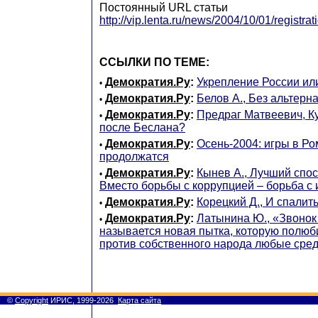
Постоянный URL статьи
http://vip.lenta.ru/news/2004/10/01/registrat
ССЫЛКИ ПО ТЕМЕ:
Демократия.Ру
:
Укрепление России ил
•
Демократия.Ру
:
Белов А., Без альтерн
•
Демократия.Ру
:
Предраг Матвеевич, Ку
•
после Беслана?
Демократия.Ру
:
Осень-2004: игры в Р
•
продолжатся
Демократия.Ру
:
Кынев А., Лучший спос
•
Вместо борьбы с коррупцией – борьба с
Демократия.Ру
:
Корецкий Д., И спалить
•
Демократия.Ру
:
Латынина Ю., «Звонок 
•
называется новая пытка, которую полюб
против собственного народа любые сре
©
Copyright
ИРИС, 1999-2026
Карта сайта