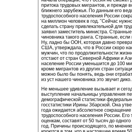
притока трудовых мигрантов, и прежде в
ближнего зарубежья. По данным его вед
трудоспособного населения России сокр
на миллион человек в год. "Сейчас нужно
сделать страну привлекательной для тру
заявил заместитель министра. Странные
чиновника такого ранга. Странные, если 
Ну, ладно бы ООН, которая давно превр
США, утверждала, что в России скоро н
мужчин, что по продолжительности жизн
отстают от стран Северной Африки и Азии
население России уменьшится до 100 ми
кроме мигрантов из других стран ситуаци
можно было бы понять, ведь они отраба
из уст нашего чиновника это звучит дико.
Не меньшее удивление вызывает и сег
выступление начальницы управления пе
демографической статистики федеральн
госстатистики Ирины Збарской. Она утвер
года ожидается абсолютное сокращение
трудоспособного населения России. Его
оценкам, составят от 50 тысяч до одного
год. Причины происходящего, по мнению
кроются в том, что в настоящее время 5