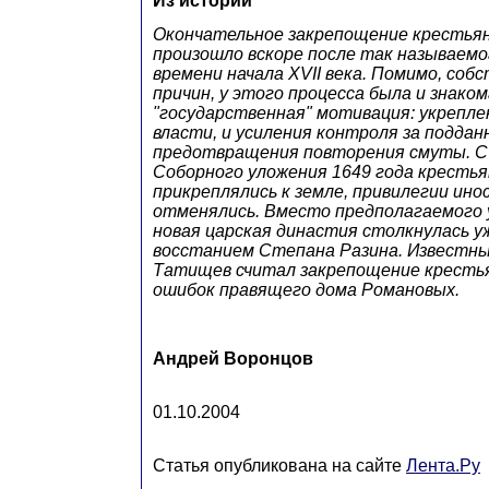
Из истории
Окончательное закрепощение крестьян
произошло вскоре после так называем
времени начала XVII века. Помимо, соб
причин, у этого процесса была и знако
"государственная" мотивация: укрепле
власти, и усиления контроля за подда
предотвращения повторения смуты. С
Соборного уложения 1649 года кресть
прикреплялись к земле, привилегии ин
отменялись. Вместо предполагаемого 
новая царская династия столкнулась уж
восстанием Степана Разина. Известны
Татищев считал закрепощение крестья
ошибок правящего дома Романовых.
Андрей Воронцов
01.10.2004
Статья опубликована на сайте
Лента.Ру