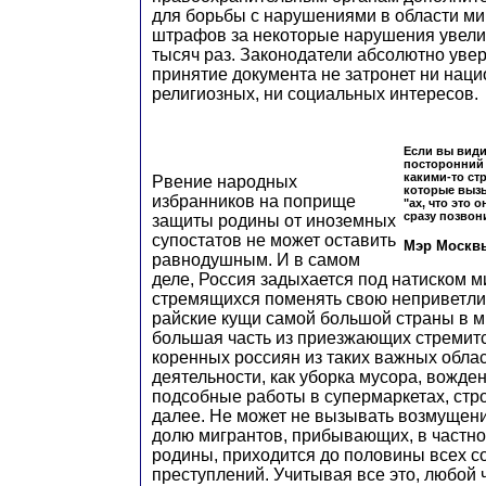
для борьбы с нарушениями в области м
штрафов за некоторые нарушения увелич
тысяч раз. Законодатели абсолютно увер
принятие документа не затронет ни наци
религиозных, ни социальных интересов.
Если вы види
посторонний 
какими-то ст
Рвение народных
которые вызы
избранников на поприще
"ах, что это о
сразу позвон
защиты родины от иноземных
супостатов не может оставить
Мэр Москв
равнодушным. И в самом
деле, Россия задыхается под натиском м
стремящихся поменять свою неприветли
райские кущи самой большой страны в м
большая часть из приезжающих стремит
коренных россиян из таких важных обла
деятельности, как уборка мусора, вожде
подсобные работы в супермаркетах, стро
далее. Не может не вызывать возмущение
долю мигрантов, прибывающих, в частно
родины, приходится до половины всех 
преступлений. Учитывая все это, любой 