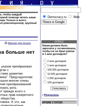
о, чтобы каждый
Democracy.ru
Web
 чужой помощи читать наши
кая. Только и всего.
кий революционер, крупный
ОПРОС
Версия для печати
Какая должна быть
зарплата у госчиновника,
ка больше нет
чтобы он не брал взятки
в 1 млн долларов?
2 млн долларов
1 млн долларов
м указом преобразовал
рган с
100.000 долларов
йствию развитию
10.000 долларов
овека". Председателем
1.000 долларов
вошли многие члены
100 долларов
чия преобразованной
играть роль
ет прежде всего о
етных прав конкретного
•
Результаты
о общества,
века. А это, как
АРХИВ СТАТЕЙ:
– правозащитные