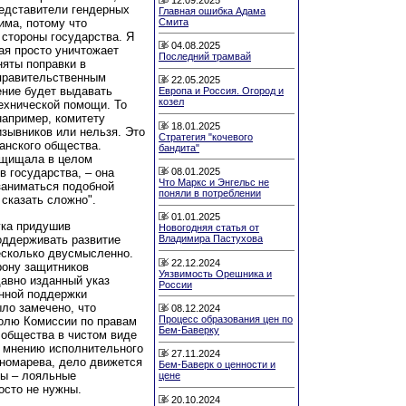
едставители гендерных
Главная ошибка Адама
Смита
има, потому что
 стороны государства. Я
04.08.2025
ая просто уничтожает
Последний трамвай
няты поправки в
еправительственным
22.05.2025
ение будет выдавать
Европа и Россия. Огород и
козел
ехнической помощи. То
например, комитету
18.01.2025
зывников или нельзя. Это
Стратегия "кочевого
анского общества.
бандита"
защищала в целом
08.01.2025
в государства, – она
Что Маркс и Энгельс не
заниматься подобной
поняли в потреблении
 сказать сложно".
01.01.2025
гка придушив
Новогодняя статья от
оддерживать развитие
Владимира Пастухова
есколько двусмысленно.
22.12.2024
рону защитников
Уязвимость Орешника и
давно изданный указ
России
енной поддержки
ло замечено, что
08.12.2024
Процесс образования цен по
олю Комиссии по правам
Бем-Баверку
о общества в чистом виде
о мнению исполнительного
27.11.2024
ономарева, дело движется
Бем-Баверк о ценности и
ты – лояльные
цене
осто не нужны.
20.10.2024