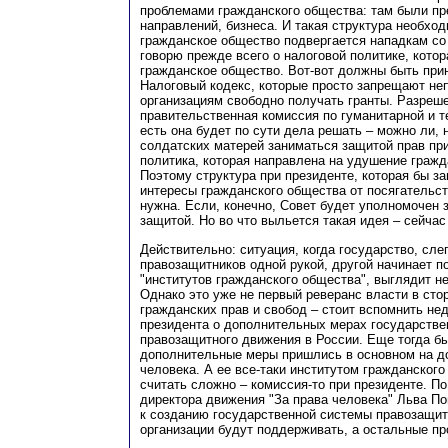
проблемами гражданского общества: там были пр
направлений, бизнеса. И такая структура необход
гражданское общество подвергается нападкам со
говорю прежде всего о налоговой политике, котор
гражданское общество. Вот-вот должны быть при
Налоговый кодекс, которые просто запрещают н
организациям свободно получать гранты. Разреш
правительственная комиссия по гуманитарной и т
есть она будет по сути дела решать – можно ли, 
солдатских матерей заниматься защитой прав при
политика, которая направлена на удушение гражд
Поэтому структура при президенте, которая бы 
интересы гражданского общества от посягательст
нужна. Если, конечно, Совет будет уполномочен 
защитой. Но во что выльется такая идея – сейчас
Действительно: ситуация, когда государство, сле
правозащитников одной рукой, другой начинает п
"институтов гражданского общества", выглядит н
Однако это уже не первый реверанс власти в сто
гражданских прав и свобод – стоит вспомнить не
президента о дополнительных мерах государств
правозащитного движения в России. Еще тогда бы
дополнительные меры пришлись в основном на д
человека. А ее все-таки институтом гражданског
считать сложно – комиссия-то при президенте. П
директора движения "За права человека" Льва П
к созданию государственной системы правозащи
организации будут поддерживать, а остальные пр