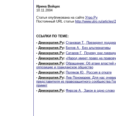
Ирина Войцех
10.11.2004
Статья опубликована на сайте
Утро.Ру
Постоянный URL статьи
http://www.utro.ru/articles
ССЫЛКИ ПО ТЕМЕ:
Демократия.Ру
:
Становая Т., Президент подде
•
Демократия.Ру
:
Белов А., Без альтернативы
•
Демократия.Ру
:
Сатаров Г., Почему они ликви
•
Демократия.Ру
:
«Народ имеет право на правов
•
Демократия.Ру
:
Обращение: Об атаке властей 
•
оппозицию и гражданское общество
Демократия.Ру
:
Поляков Ю., Россия в откате
•
Демократия.Ру
:
Лев Пономарев: Для нас очевид
•
представителя из правозащитного сообщества Го
примет
Демократия.Ру
:
Фирсов А., Закон в одно слово
•