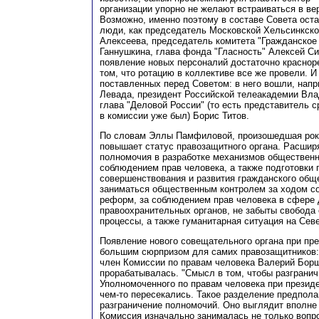
организации упорно не желают встраиваться в ве
Возможно, именно поэтому в составе Совета оста
люди, как председатель Московской Хельсинкск
Алексеева, председатель комитета "Гражданское
Ганнушкина, глава фонда "Гласность" Алексей Си
появление новых персоналий достаточно краснор
том, что ротацию в коллективе все же провели. И
поставленных перед Советом: в него вошли, нап
Левада, президент Российской телеакадемии Вла
глава "Деловой России" (то есть представитель 
в комиссии уже был) Борис Титов.
По словам Эллы Памфиловой, произошедшая рок
повышает статус правозащитного органа. Расшир
полномочия в разработке механизмов общественн
соблюдением прав человека, а также подготовки 
совершенствования и развития гражданского общ
заниматься общественным контролем за ходом с
реформ, за соблюдением прав человека в сфере 
правоохранительных органов, не забыты свобода
процессы, а также гуманитарная ситуация на Сев
Появление нового совещательного органа при пре
большим сюрпризом для самих правозащитников: 
член Комиссии по правам человека Валерий Борщ
прорабатывалась. "Смысл в том, чтобы разгранич
Уполномоченного по правам человека при президе
чем-то пересекались. Такое разделение предпола
разграничение полномочий. Оно выглядит вполне 
Комиссия изначально занималась не только вопро