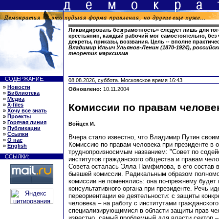
Ликвидировать безграмотность» следует лишь для тог
крестьянин, каждый рабочий мог самостоятельно, без
декреты, приказы, воззвания. Цель -- вполне практичес
Владимир Ильич Ульянов-Ленин (1870-1924), российс
теоретик марксизма
СОДЕРЖАНИЕ:
08.08.2026, суббота. Московское время 16:43
»
Новости
Обновлено:
10.11.2004
»
Библиотека
»
Медиа
»
X-files
Комиссии по правам челове
»
Хочу все знать
»
Проекты
»
Горячая линия
Войцех И.
»
Публикации
»
Ссылки
Вчера стало известно, что Владимир Путин свои
»
О нас
Комиссию по правам человека при президенте в о
»
English
труднопроизносимым названием: "Совет по соде
ССЫЛКИ:
институтов гражданского общества и правам чел
Совета осталась Элла Памфилова, в его состав 
бывшей комиссии. Радикальным образом полномо
комиссии не поменялись: она по-прежнему будет 
консультативного органа при президенте. Речь ид
переориентации ее деятельности: с защиты конкр
человека – на работу с институтами гражданског
специализирующимися в области защиты прав чело
известно, самый проблемный для власти сектор 