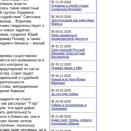
11.04.2026
ртикаль власти.
Однажды в одной стране
лись такие известные
отключили Интернет
ой группы Людмила
 содействие" Светлана
28.03.2026
Эксплуатация как идея-фикс
монов... Впрочем,
Маркса
ечиво свидетельствует о
 о новых задачах,
05.01.2026
ример, социолог Юрий
Надо заниматься
димир Познер, а также
профилактикой диктатур
среднего бизнеса – малый
31.12.2025
Свод понятий Русской
Империи. Конституция
ировка существенно
Беспредела
яются его возможности и
ого контроля за
20.12.2025
Прямая линия и КВН
предложений по части
ества. Совет будет
06.11.2025
оциальной и судебной
Новый мэр Нью-Йорка
деятельности
Мамдани
 слова, миграционные
29.10.2025
ерном Кавказе.
За что идет война
зиденте не стало
25.09.2025
как рассказал "Yтру"
Обмен и потребление в
ов, эта идея давно
экономике
ить деятельность
нте и Комиссии, они в
21.09.2025
Адам Смит, бобры, олени и
гает более четкое
пропорции обмена
логично, поскольку
сами прав человека, но и
12.09.2025