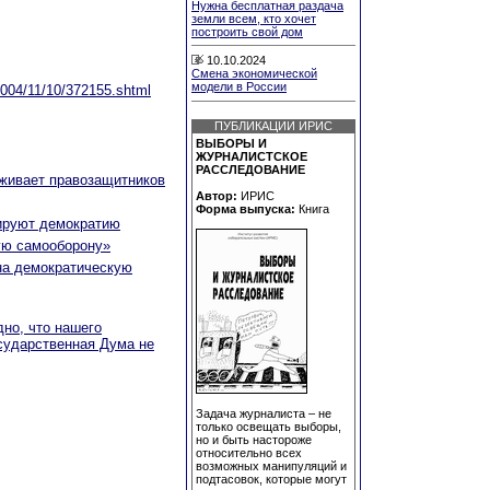
Нужна бесплатная раздача
земли всем, кто хочет
построить свой дом
10.10.2024
Смена экономической
модели в России
/2004/11/10/372155.shtml
ПУБЛИКАЦИИ ИРИС
ВЫБОРЫ И
ЖУРНАЛИСТСКОЕ
РАССЛЕДОВАНИЕ
рживает правозащитников
Автор:
ИРИС
Форма выпуска:
Книга
дируют демократию
ую самооборону»
на демократическую
но, что нашего
сударственная Дума не
Задача журналиста – не
только освещать выборы,
но и быть настороже
относительно всех
возможных манипуляций и
подтасовок, которые могут