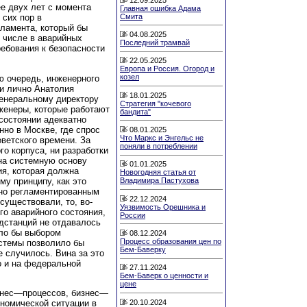
ее двух лет с момента
Главная ошибка Адама
Смита
 сих пор в
гламента, который бы
04.08.2025
 числе в аварийных
Последний трамвай
ребования к безопасности
22.05.2025
Европа и Россия. Огород и
козел
ую очередь, инженерного
и лично Анатолия
18.01.2025
генеральному директору
Стратегия "кочевого
женеры, которые работают
бандита"
 состоянии адекватно
нно в Москве, где спрос
08.01.2025
Что Маркс и Энгельс не
ветского времени. За
поняли в потреблении
го корпуса, ни разработки
на системную основу
01.01.2025
ия, которая должна
Новогодняя статья от
му принципу, как это
Владимира Пастухова
сно регламентированным
22.12.2024
существовали, то, во-
Уязвимость Орешника и
го аварийного состояния,
России
дстанций не отдавалось
ыло бы выбором
08.12.2024
Процесс образования цен по
стемы позволило бы
Бем-Баверку
е случилось. Вина за это
о и на федеральной
27.11.2024
Бем-Баверк о ценности и
цене
изнес—процессов, бизнес—
20.10.2024
ономической ситуации в