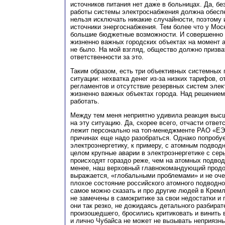
источников питания нет даже в больницах. Да, б
работы системы электроснабжения должна обеспе
нельзя исключать никакие случайности, поэтому
источники энергоснабжения. Тем более что у Мос
большие бюджетные возможности. И совершенно 
жизненно важных городских объектах на момент а
не было. На мой взгляд, общество должно призва
ответственности за это.
Таким образом, есть три объективных системных
ситуации: нехватка денег из-за низких тарифов, 
регламентов и отсутствие резервных систем эле
жизненно важных объектах города. Над решением
работать.
Между тем меня неприятно удивила реакция выс
на эту ситуацию. Да, скорее всего, отчасти ответ
лежит персонально на топ-менеджменте РАО «ЕЭС
причинах еще надо разобраться. Однако попробу
электроэнергетику, к примеру, с атомным подво
целом крупные аварии в электроэнергетике с се
происходят гораздо реже, чем на атомных подвод
менее, наш верховный главнокомандующий продол
выражается, «глобальными проблемами» и не очен
плохое состояние российского атомного подводно
самое можно сказать и про другие людей в Крем
не замечены в самокритике за свои недостатки и п
они так резко, не дожидаясь детального разбират
произошедшего, бросились критиковать и винить
и лично Чубайса не может не вызывать неприязн