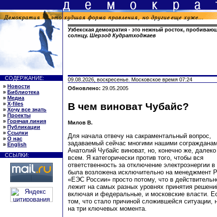
Узбекская демократия - это нежный росток, пробивающ
солнцу.
Шерзод Кудратходжаев
СОДЕРЖАНИЕ:
09.08.2026, воскресенье. Московское время 07:24
»
Новости
Обновлено:
29.05.2005
»
Библиотека
»
Медиа
»
X-files
В чем виноват Чубайс?
»
Хочу все знать
»
Проекты
»
Горячая линия
Милов В.
»
Публикации
»
Ссылки
Для начала отвечу на сакраментальный вопрос,
»
О нас
задаваемый сейчас многими нашими согражданам
»
English
Анатолий Чубайс виноват, но, конечно же, далеко
ССЫЛКИ:
всем. Я категорически против того, чтобы вся
ответственность за отключение электроэнергии в
была возложена исключительно на менеджмент 
«ЕЭС России» просто потому, что в действительн
лежит на самых разных уровнях принятия решени
включая и федеральные, и московские власти. Ес
том, что стало причиной сложившейся ситуации, 
на три ключевых момента.