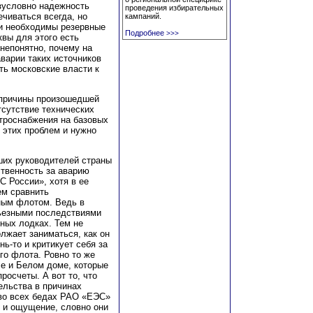
езусловно надежность
проведения избирательных
чиваться всегда, но
кампаний.
 и необходимы резервные
Подробнее
>>>
квы для этого есть
непонятно, почему на
варии таких источников
ть московские власти к
 причины произошедшей
отсутствие технических
ктроснабжения на базовых
 этих проблем и нужно
ших руководителей страны
ственность за аварию
 России», хотя в ее
ем сравнить
дным флотом. Ведь в
рьезными последствиями
ных лодках. Тем не
жает заниматься, как он
ь-то и критикует себя за
го флота. Ровно то же
ле и Белом доме, которые
росчеты. А вот то, что
ельства в причинах
 во всех бедах РАО «ЕЭС»
ь и ощущение, словно они