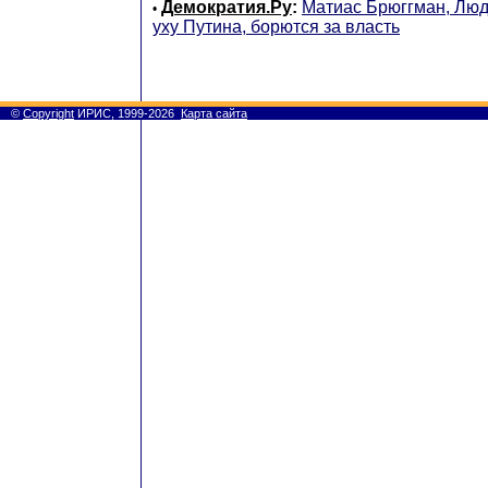
Демократия.Ру
:
Матиас Брюггман, Люд
•
уху Путина, борются за власть
©
Copyright
ИРИС, 1999-2026
Карта сайта