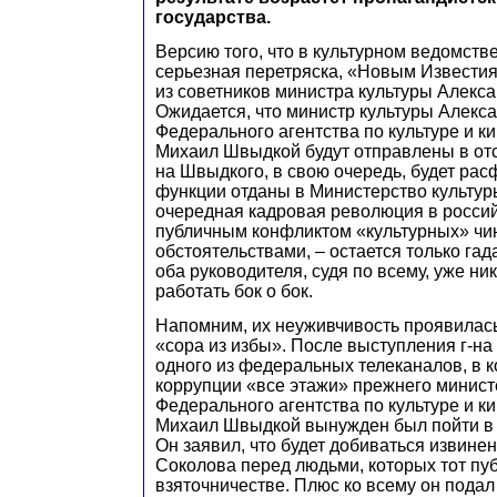
государства.
Версию того, что в культурном ведомств
серьезная перетряска, «Новым Извести
из советников министра культуры Алекс
Ожидается, что министр культуры Алекса
Федерального агентства по культуре и 
Михаил Швыдкой будут отправлены в отс
на Швыдкого, в свою очередь, будет рас
функции отданы в Министерство культур
очередная кадровая революция в россий
публичным конфликтом «культурных» чи
обстоятельствами, – остается только гад
оба руководителя, судя по всему, уже ник
работать бок о бок.
Напомним, их неуживчивость проявилас
«сора из избы». После выступления г-н
одного из федеральных телеканалов, в к
коррупции «все этажи» прежнего минис
Федерального агентства по культуре и к
Михаил Швыдкой вынужден был пойти в 
Он заявил, что будет добиваться извине
Соколова перед людьми, которых тот пу
взяточничестве. Плюс ко всему он подал