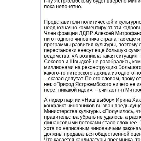
г-ну Ястржембскому будет вверено Мини
пока непонятно.
Представители политической и культурн
неоднозначно комментируют эти кадров
Член фракции ЛДПР Алексей Митрофано
ни от одного чиновника страна так еще 
программы развития культуры, поэтому 
перестановки внесут еще большую сумят
ведомства. «А возникла такая ситуация т
Соколов и Швыдкой не разобрались, ко
миллионами на реконструкцию Большого
какого-то питерского архива из одного п
– сказал депутат. По его словам, проку о
нет. «Приход Ястржембского ничего не из
несет никакой идеи», – считает г-н Митр
А лидер партии «Наш выбор» Ирина Хака
конфликт чиновников вызван предыдущ
Министерства культуры. «Получилось, чт
правительства убрать не удалось, а рас
финансовыми потоками стало сложнее. 
хотя по неписаным чиновничьим законам
должны предаваться общественной оценк
Что касается кандидатуры преемника, то