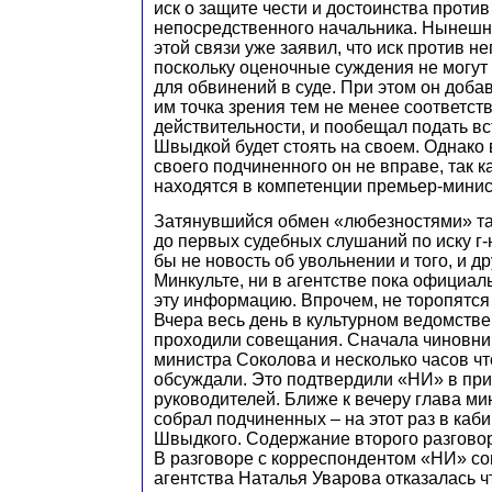
иск о защите чести и достоинства против
непосредственного начальника. Нынешн
этой связи уже заявил, что иск против не
поскольку оценочные суждения не могут
для обвинений в суде. При этом он доба
им точка зрения тем не менее соответст
действительности, и пообещал подать вст
Швыдкой будет стоять на своем. Однако 
своего подчиненного он не вправе, так к
находятся в компетенции премьер-минис
Затянувшийся обмен «любезностями» та
до первых судебных слушаний по иску г-
бы не новость об увольнении и того, и др
Минкульте, ни в агентстве пока официа
эту информацию. Впрочем, не торопятся 
Вчера весь день в культурном ведомстве
проходили совещания. Сначала чиновни
министра Соколова и несколько часов чт
обсуждали. Это подтвердили «НИ» в пр
руководителей. Ближе к вечеру глава ми
собрал подчиненных – на этот раз в каб
Швыдкого. Содержание второго разговор
В разговоре с корреспондентом «НИ» со
агентства Наталья Уварова отказалась ч