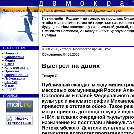
Путин любит Родину – не только ее прошлое. Он д
чтобы мы все вместе могли гордиться настоящим 
будущее... Нам повезло – у нас сильный, умный, т
Владимир Соловьев, 21 ноября 2007г., форум сто
Путина
СОДЕРЖАНИЕ:
06.08.2026, четверг. Московское время 01:52
»
Новости
Обновлено:
04.08.2005
»
Библиотека
»
Медиа
»
X-files
Выстрел на двоих
»
Хочу все знать
»
Проекты
»
Горячая линия
Ткачук С.
»
Публикации
»
Ссылки
Публичный скандал между министром
»
О нас
»
English
массовых коммуникаций России Але
Соколовым и главой Федерального а
ССЫЛКИ:
культуре и кинематографии Михаил
привести к отставке обоих. Такое ре
могут принять до конца текущей неде
«НИ», в планах очередной «культурн
назначение на пост главы Минкульта
Ястржембского. Деятели культуры счи
результате возрастет пропагандистс