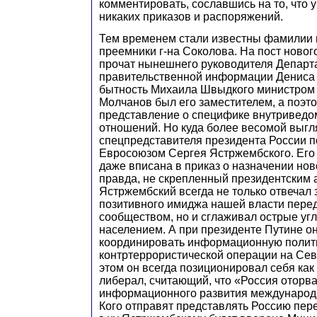
комментировать, сославшись на то, что у
никаких приказов и распоряжений.
Тем временем стали известны фамилии 
преемники г-на Соколова. На пост новог
прочат нынешнего руководителя Департ
правительственной информации Дениса
бытность Михаила Швыдкого министром 
Молчанов был его заместителем, а поэт
представление о специфике внутривед
отношений. Но куда более весомой выгл
спецпредставителя президента России п
Евросоюзом Сергея Ястржембского. Ег
даже вписана в приказ о назначении нов
правда, не скрепленный президентским 
Ястржембский всегда не только отвечал
позитивного имиджа нашей власти пере
сообществом, но и сглаживал острые уг
населением. А при президенте Путине он
координировать информационную полит
контртеррористической операции на Сев
этом он всегда позиционировал себя ка
либерал, считающий, что «Россия оторва
информационного развития международ
Кого отправят представлять Россию пер