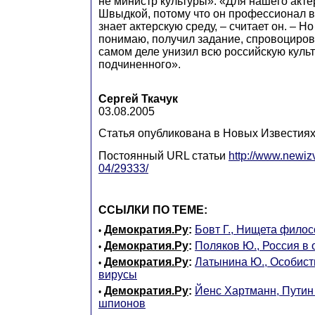
не министр культуры». «Для нашего акте
Швыдкой, потому что он профессионал 
знает актерскую среду, – считает он. – Но
понимаю, получил задание, спровоцирова
самом деле унизил всю российскую культу
подчиненного».
Сергей Ткачук
03.08.2005
Статья опубликована в Новых Известия
Постоянный URL статьи
http://www.newiz
04/29333/
ССЫЛКИ ПО ТЕМЕ:
Демократия.Ру
:
Бовт Г., Нищета фило
•
Демократия.Ру
:
Поляков Ю., Россия в 
•
Демократия.Ру
:
Латынина Ю., Особист
•
вирусы
Демократия.Ру
:
Йенс Хартманн, Путин
•
шпионов