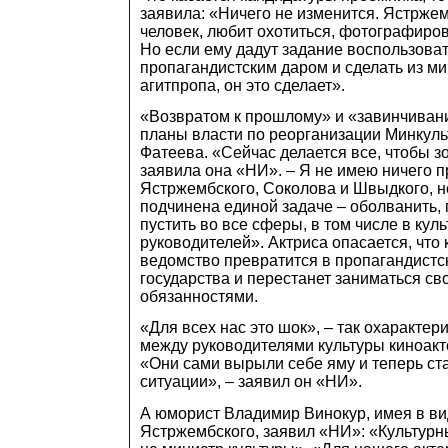
заявила: «Ничего не изменится. Ястржем
человек, любит охотиться, фотографиров
Но если ему дадут задание воспользова
пропагандистским даром и сделать из м
агитпропа, он это сделает».
«Возвратом к прошлому» и «завинчиван
планы власти по реорганизации Минкуль
Фатеева. «Сейчас делается все, чтобы з
заявила она «НИ». – Я не имею ничего п
Ястржембского, Соколова и Швыдкого, н
подчинена единой задаче – оболванить, 
пустить во все сферы, в том числе в кул
руководителей». Актриса опасается, что 
ведомство превратится в пропагандист
государства и перестанет заниматься с
обязанностями.
«Для всех нас это шок», – так охарактер
между руководителями культуры киноакт
«Они сами вырыли себе яму и теперь ст
ситуации», – заявил он «НИ».
А юморист Владимир Винокур, имея в ви
Ястржембского, заявил «НИ»: «Культурн