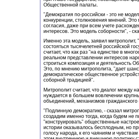
Общественной палаты.
"Демократия по-российски - это не моде
конкуренции, столкновения мнений. Это 
согласия, даже при всем учете расхожде
интересов. Это модель соборности", - ск
Именно эта модель, заявил митрополит, 
состояться тысячелетней российской гос
считает, что как раз "на единстве в мног
реальном представлении интересов нар
строиться композиция и деятельность О
Это, по мнению митрополита, "дает шанс
демократическое общественное устройс
соборной традицией".
Митрополит считает, что диалог между н
нуждается в большем вовлечении крупн
объединений, механизмов гражданского
"Подлинную демократию, - сказал митроп
создадим именно тогда, когда будем не 
"конструировать" общественные настроен
истории оказывалось бесплодным, но пр
голосу народа, к его чаяниям и чувствам
этом внутреннюю и внешнюю политику ст