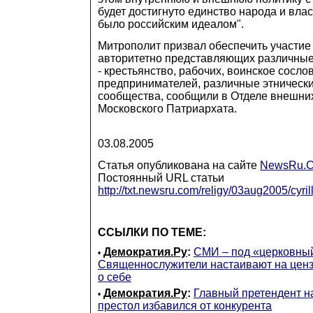
будет достигнуто единство народа и влас
было российским идеалом".
Митрополит призвал обеспечить участие
авторитетно представляющих различные
- крестьянство, рабочих, воинское сосло
предпринимателей, различные этнически
сообщества, сообщили в Отделе внешни
Московского Патриархата.
03.08.2005
Статья опубликована на сайте
NewsRu.
Постоянный URL статьи
http://txt.newsru.com/religy/03aug2005/cyril
ССЫЛКИ ПО ТЕМЕ:
Демократия.Ру
:
СМИ – под «церковный
•
Священнослужители настаивают на ценз
о себе
Демократия.Ру
:
Главный претендент н
•
престол избавился от конкурента