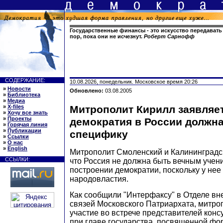
Государственные финансы - это искусство передавать д
пор, пока они не исчезнут.
Роберт Сарнофф
СОДЕРЖАНИЕ:
10.08.2026, понедельник. Московское время 20:26
»
Новости
Обновлено:
03.08.2005
»
Библиотека
»
Медиа
»
X-files
Митрополит Кирилл заявляет
»
Хочу все знать
»
Проекты
демократия в России должн
»
Горячая линия
»
Публикации
специфику
»
Ссылки
»
О нас
»
English
Митрополит Смоленский и Калининградс
ССЫЛКИ:
что Россия не должна быть вечным учен
построении демократии, поскольку у нее
народовластия.
Как сообщили "Интерфаксу" в Отделе в
связей Московского Патриархата, митро
участие во встрече представителей конс
при главе государства, посвященной ф