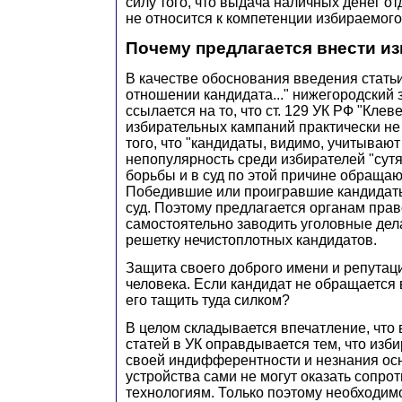
силу того, что выдача наличных денег 
не относится к компетенции избираемого
Почему предлагается внести из
В качестве обоснования введения статьи 
отношении кандидата..." нижегородский 
ссылается на то, что ст. 129 УК РФ "Клеве
избирательных кампаний практически не
того, что "кандидаты, видимо, учитываю
непопулярность среди избирателей "сут
борьбы и в суд по этой причине обращаю
Победившие или проигравшие кандидат
суд. Поэтому предлагается органам пра
самостоятельно заводить уголовные дела
решетку нечистоплотных кандидатов.
Защита своего доброго имени и репутаци
человека. Если кандидат не обращается в
его тащить туда силком?
В целом складывается впечатление, что
статей в УК оправдывается тем, что изби
своей индифферентности и незнания осн
устройства сами не могут оказать сопро
технологиям. Только поэтому необходим