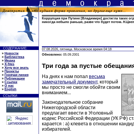
Коррупция при Путине [Владимире] достигла таких о
никогда небыло раньше, разве что будет потом.
Н.Цве
СОДЕРЖАНИЕ:
07.08.2026, пятница. Московское время 04:18
»
Новости
Обновлено:
05.09.2001
»
Библиотека
»
Медиа
»
X-files
Три года за пустые обещани
»
Хочу все знать
»
Проекты
»
Горячая линия
На днях к нам попал
весьма
»
Публикации
замечательный документ
, который
»
Ссылки
»
О нас
мы просто не смогли обойти своим
»
English
вниманием...
ССЫЛКИ:
Законодательное собрание
Нижегородской области
предлагает ввести в Уголовный
кодекс Российской Федерации (УК РФ) ст
карается : а) клевета в отношении кандид
избирателей.