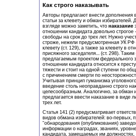
Как строго наказывать
Авторы предлагают внести дополнения в
статьи за клевету и обман избирателей.
взгляде можно заметить, что
наказание
з
отношении кандидата довольно строгое 
свободы на срок до трех лет. Нужно учест
строже, нежели предусмотренная УК РФ 
клевету (ст. 129), а также за клевету в о
присяжного заседателя... (ст. 298). Таким
предлагаемым проектом федерального з
отношении кандидата относится к прест
тяжести и стоит на одной ступени по об
с причинением смерти по неосторожност
Учитывая принцип гуманизма уголовного
введение столь неоправданно строго на
целесообразным. Аналогично, за обман 
предлагается ввести наказание в виде 
трех лет.
Статья 141 (2) предусматривает ответст
видов обмана избирателей: во-первых, 
"обнародования (опубликования) завед
информации о наградах, званиях, уровн
кандидата, замещаемых им должностях, 