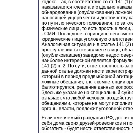
кодекс. Так, в соответствие со ст. 141 (1)
наказывается клевета и отдельно наказы
обнародование (опубликование) ложной
наносящей ущерб чести и достоинству к
по пути логического толкования, то за кл
физические лица, то есть простые люди,
- СМИ. Последнее в принципе невозможно
юридические лица уголовную ответственн
Аналогичная ситуация и в статье 141 (2) п
преступления также является лицо, об
(опубликовавшее) заведомо недостовер
наиболее интересной является формулиро
141 (2) п. 2. По сути, ответственность з
данной статье должен нести зарегистри
который в период предвыборной агитаци
ложные обещания, т. к. к компетенции ор
баллотируется, решение данных вопросо
Здесь же указание на специальный субъек
означает, что любой человек, воздейств
обещаниями, которые не могут исполни
органы власти, подлежит уголовной отве
Если вменяемый гражданин РФ, достигши
себя дома своих друзей-ровесников и п
обогатить - будет нести ответственность 