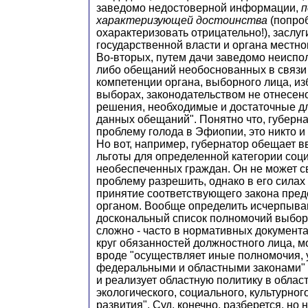
заведомо недостоверной информации,
п
характеризующей достоинства
(попро
охарактеризовать отрицательно!), заслуг
государственной власти и органа местно
Во-вторых, путем дачи заведомо неисп
либо обещаний необоснованных в связи с
компетенции органа, выборного лица, и
выборах, законодательством не отнесен
решения, необходимые и достаточные д
данных обещаний". Понятно что, губерн
проблему голода в Эфиопии, это никто и 
Но вот, например, губернатор обещает 
льготы для определенной категории соц
необеспеченных граждан. Он не может 
проблему разрешить, однако в его силах
принятие соответствующего закона пре
органом. Вообще определить исчерпыв
доскональный список полномочий выбор
сложно - часто в нормативных документ
круг обязанностей должностного лица, 
вроде "осуществляет иные полномочия,
федеральными и областными законами" 
и реализует областную политику в облас
экологического, социального, культурног
развития". Суд, конечно, разберется, но 