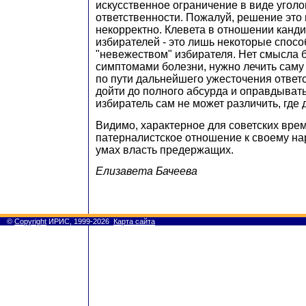
искусственное ограничение в виде угол
ответственности. Пожалуй, решение это
некорректно. Клевета в отношении канд
избирателей - это лишь некоторые спос
"невежеством" избирателя. Нет смысла 
симптомами болезни, нужно лечить саму 
по пути дальнейшего ужесточения ответ
дойти до полного абсурда и оправдывать
избиратель сам не может различить, где д
Видимо, характерное для советских вре
патерналистское отношение к своему на
умах власть предержащих.
Елизавета Бачеева
©
Copyright
ИРИС, 1999-2026
Карта сайта