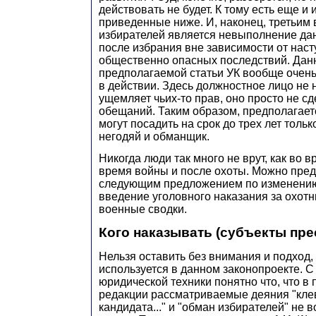
действовать не будет. К тому есть еще и
приведенные ниже. И, наконец, третьим
избирателей является невыполнение да
после избрания вне зависимости от нас
общественно опасных последствий. Дан
предполагаемой статьи УК вообще очень
в действии. Здесь должностное лицо не 
ущемляет чьих-то прав, оно просто не с
обещаний. Таким образом, предполагаетс
могут посадить на срок до трех лет только
негодяй и обманщик.
Никогда люди так много не врут, как во 
время войны и после охоты. Можно пред
следующим предложением по изменению
введение уголовного наказания за охотн
военные сводки.
Кого наказывать (субъекты пре
Нельзя оставить без внимания и подход,
используется в данном законопроекте. С
юридической техники понятно что, что в
редакции рассматриваемые деяния "кле
кандидата..." и "обман избирателей" не 