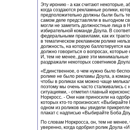
Эту иронию - а как считают некоторые, а
когда создаются рекламные ролики, кот
предположительно должны были быть те
самом деле представляли в выгодном св
могли не заметить должностные лица в 
избирательной команде Доула. В соответ
федеральными правилами, как их тракто
в тематическом рекламном ролике нельз
должность, на которую баллотируется кан
должно говориться о вопросах, которые 
И, тем не менее, даже эти минимальные
раздражали некоторых советников Доула
«Единственное, о чем нужно было беспок
ролике не было рекламы Доула, а команд
чтобы в роликах как можно чаще мелькал
поэтому мы очень часто сталкивались с
ситуациями, - отметил главный юрискон
Норкросс. - Они нам приносили на одобр
которых кто-то произносил: «Выбирайте 
одном из роликов мы увидели прикрепл
плакат с надписью «Выбирайте Боба Доу
По словам Норкросса, он, тем не менее,
уверенно, когда одобрил ролик Доула «