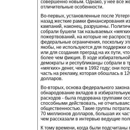
совершенно новым. Однако, у нее все же
отличительные особенности.
Во-первых, установленные после Уотерг
назад жесткие рамки финансирования и
кампаний, наконец, разрушены. Политич
собрали бушели так называемых «мягких
пожертвований, на которые не распрос
федеральные ограничения, поскольку эт
якобы, не используются для поддержки 
или для создания преград на их пути, что
более чем фикция. В ходе избирательно
демократы и республиканцы собрали в т
«мягких» денег, чем в 1992 году; они по
часть на рекламу, которая обошлась в 1
долларов.
Во-вторых, основа федерального закона
обнародование вкладов в избирательну
расходов - была подорвана группами ос
способными действовать, не отчитываяс
общественностью. Такие группы потрати
70 миллионов долларов, большая их част
чем рассказали в интервью ведущие пол
К тому времени, когда были подсчитаны