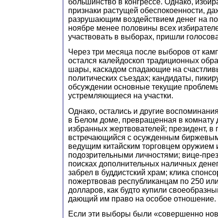
большинство в конгрессе. Однако, изби
признаки растущей обеспокоенности, даж
разрушающим воздействием денег на по
ноябре менее половины всех избирател
участвовать в выборах, пришли голосова
Через три месяца после выборов от кам
остался калейдоскоп традиционных обр
шары, каскадом спадающие на счастлив
политических съездах; кандидаты, пики
обсуждении основные текущие проблемы
устремляющиеся на участки.
Однако, остались и другие воспоминани
в Белом доме, превращенная в комнату 
избранных жертвователей; президент, в 
встречающийся с осужденным биржевым
ведущим китайским торговцем оружием 
подозрительными личностями; вице-през
поисках дополнительных наличных дене
забрел в буддистский храм; клика спонсо
пожертвовав республиканцам по 250 или
долларов, как будто купили своеобразны
дающий им право на особое отношение.
Если эти выборы были «совершенно нов