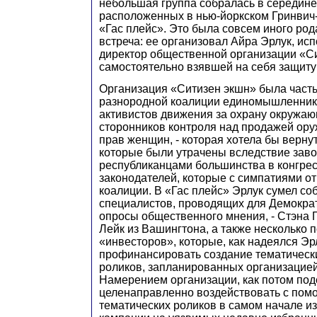
небольшая группа собралась в середине
расположенных в нью-йоркском Гринвич-
«Гас плейс». Это была совсем иного род
встреча: ее организовал Айра Эрлук, ис
директор общественной организации «С
самостоятельно взявшей на себя защиту
Организация «Ситизен экшн» была част
разнородной коалиции единомышленник
активистов движения за охрану окружа
сторонников контроля над продажей ору
прав женщин, - которая хотела бы вернут
которые были утрачены вследствие зав
республиканцами большинства в конгрес
законодателей, которые с симпатиями о
коалиции. В «Гас плейс» Эрлук сумел со
специалистов, проводящих для Демокра
опросы общественного мнения, - Стэна 
Лейк из Вашингтона, а также несколько
«инвесторов», которые, как надеялся Эр
профинансировать создание тематическ
роликов, запланированных организацией
Намерением организации, как потом под
целенаправленно воздействовать с по
тематических роликов в самом начале и