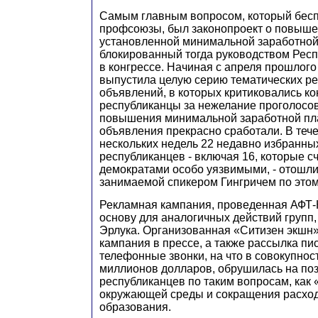
Самым главным вопросом, который бесп
профсоюзы, был законопроект о повыш
установленной минимальной заработной
блокированный тогда руководством Респ
в конгрессе. Начиная с апреля прошлог
выпустила целую серию тематических р
объявлений, в которых критиковались к
республиканцы за нежелание проголосов
повышения минимальной заработной пл
объявления прекрасно сработали. В те
нескольких недель 22 недавно избранных
республиканцев - включая 16, которые с
демократами особо уязвимыми, - отошли
занимаемой спикером Гингричем по этом
Рекламная кампания, проведенная АФТ-
основу для аналогичных действий групп
Эрлука. Организованная «Ситизен экшн
кампания в прессе, а также рассылка п
телефонные звонки, на что в совокупнос
миллионов долларов, обрушилась на по
республиканцев по таким вопросам, как
окружающей среды и сокращения расхо
образования.