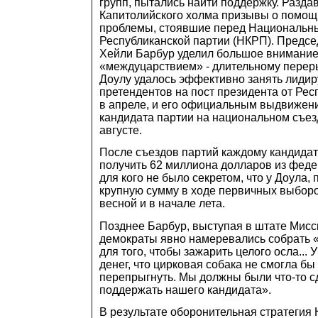
групп, пытались найти поддержку. Разда
Капитолийского холма призывы о помощ
проблемы, стоявшие перед Национальн
Республиканской партии (НКРП). Предсе
Хейли Барбур уделил большое внимание 
«междуцарствием» - длительному переры
Доулу удалось эффективно занять лиди
претендентов на пост президента от Рес
в апреле, и его официальным выдвижени
кандидата партии на национальном съез
августе.
После съездов партий каждому кандидат
получить 62 миллиона долларов из фед
для кого не было секретом, что у Доула,
крупную сумму в ходе первичных выборов
весной и в начале лета.
Позднее Барбур, выступая в штате Мисси
демократы явно намеревались собрать «
для того, чтобы зажарить целого осла... 
денег, что цирковая собака не смогла бы
перепрыгнуть. Мы должны были что-то с
поддержать нашего кандидата».
В результате оборонительная стратеги