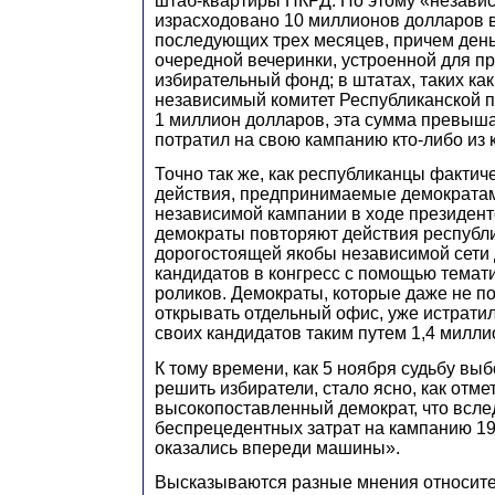
штаб-квартиры НКРД. По этому «незави
израсходовано 10 миллионов долларов в
последующих трех месяцев, причем день
очередной вечеринки, устроенной для п
избирательный фонд; в штатах, таких как
независимый комитет Республиканской 
1 миллион долларов, эта сумма превыша
потратил на свою кампанию кто-либо из 
Точно так же, как республиканцы фактич
действия, предпринимаемые демократам
независимой кампании в ходе президентс
демократы повторяют действия республ
дорогостоящей якобы независимой сети 
кандидатов в конгресс с помощью темат
роликов. Демократы, которые даже не п
открывать отдельный офис, уже истрати
своих кандидатов таким путем 1,4 милли
К тому времени, как 5 ноября судьбу в
решить избиратели, стало ясно, как отме
высокопоставленный демократ, что всле
беспрецедентных затрат на кампанию 19
оказались впереди машины».
Высказываются разные мнения относител