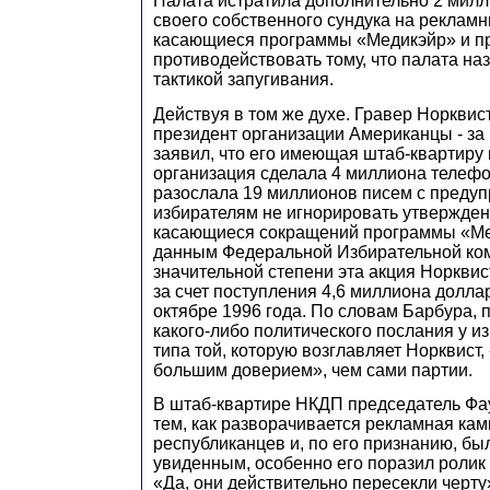
Палата истратила дополнительно 2 милл
своего собственного сундука на рекламн
касающиеся программы «Медикэйр» и п
противодействовать тому, что палата н
тактикой запугивания.
Действуя в том же духе. Гравер Норквист
президент организации Американцы - за
заявил, что его имеющая штаб-квартиру
организация сделала 4 миллиона телефо
разослала 19 миллионов писем с преду
избирателям не игнорировать утвержден
касающиеся сокращений программы «Ме
данным Федеральной Избирательной ком
значительной степени эта акция Норкви
за счет поступления 4,6 миллиона долла
октябре 1996 года. По словам Барбура, 
какого-либо политического послания у и
типа той, которую возглавляет Норквист,
большим доверием», чем сами партии.
В штаб-квартире НКДП председатель Фа
тем, как разворачивается рекламная ка
республиканцев и, по его признанию, б
увиденным, особенно его поразил ролик
«Да, они действительно пересекли черту»