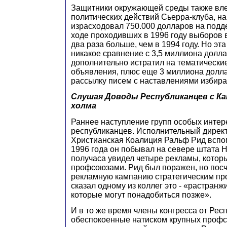
Защитники окружающей среды также влез
политических действий Сьерра-клуба, н
израсходовал 750.000 долларов на подд
ходе проходивших в 1996 году выборов в 
два раза больше, чем в 1994 году. Но эта
никакое сравнение с 3,5 миллиона долла
дополнительно истратил на тематическ
объявления, плюс еще 3 миллиона долл
рассылку писем с наставлениями избира
Слушая Доводы Республиканцев с К
холма
Раннее наступление групп особых инте
республиканцев. Исполнительный дирек
Христианская Коалиция Ральф Рид вспом
1996 года он побывал на севере штата Н
получаса увидел четыре рекламы, кото
профсоюзами. Рид был поражен, но пос
рекламную кампанию стратегическим про
сказал одному из коллег это - «растранж
которые могут понадобиться позже».
И в то же время члены конгресса от Рес
обеспокоенные натиском крупных профс