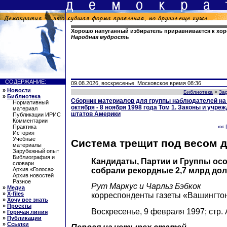
Хорошо напуганный избиратель приравнивается к хо
Народная мудрость
СОДЕРЖАНИЕ:
09.08.2026, воскресенье. Московское время 08:36
»
Новости
Библиотека
>
За
»
Библиотека
Сборник материалов для группы наблюдателей на
Нормативный
октября - 8 ноября 1998 года Том 1. Законы и учр
материал
штатов Америки
Публикации ИРИС
Комментарии
Практика
«« 
История
Учебные
Система трещит под весом д
материалы
Зарубежный опыт
Библиография и
Кандидаты, Партии и Группы ос
словари
собрали рекордные 2,7 млрд до
Архив «Голоса»
Архив новостей
Разное
Рут Маркус и Чарльз Бэбкок
»
Медиа
»
X-files
корреспонденты газеты «Вашингтон
»
Хочу все знать
»
Проекты
Воскресенье, 9 февраля 1997; стр.
»
Горячая линия
»
Публикации
»
Ссылки