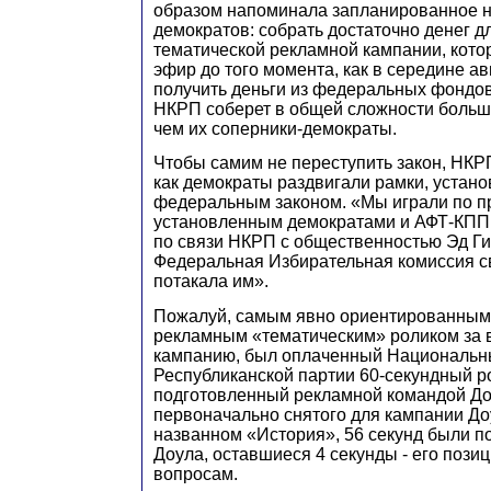
образом напоминала запланированное 
демократов: собрать достаточно денег 
тематической рекламной кампании, кото
эфир до того момента, как в середине а
получить деньги из федеральных фондов
НКРП соберет в общей сложности больш
чем их соперники-демократы.
Чтобы самим не переступить закон, НКР
как демократы раздвигали рамки, устан
федеральным законом. «Мы играли по п
установленным демократами и АФТ-КПП, 
по связи НКРП с общественностью Эд Гил
Федеральная Избирательная комиссия 
потакала им».
Пожалуй, самым явно ориентированным
рекламным «тематическим» роликом за 
кампанию, был оплаченный Национальн
Республиканской партии 60-секундный р
подготовленный рекламной командой До
первоначально снятого для кампании Доу
названном «История», 56 секунд были 
Доула, оставшиеся 4 секунды - его пози
вопросам.