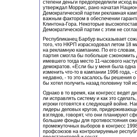
степени деньги предопределили исход в
утверждал Моррис, рано начатая Нацио
Демократической партии рекламная кам
важным фактором в обеспечении гаран
Клинтона-Гора. Некоторые высокопоста
Демократической партии с этим не согл
Республиканец Барбур высказывает сож
того, что НКРП израсходовал летом 18 
на рекламную кампанию. По его словам,
партия смогла бы побольше сэкономить 
имевшего тогда место 11-часового насту
демократов. «Если бы у меня была одна
изменить что-то в кампании 1996 года, -
недавно, - то это касалось бы решения о 
бы хотел получить назад половину той 
Однако в то время, как конгресс ведет ди
ли исправлять систему и как это сделать
игроки готовятся к следующей войне. На
лидеры деловых кругов, придерживающ
взглядов, говорят, что они планируют с
большие фонды для противостояния ож
промежуточных выборов в конгресс 199
профсоюзов на контролируемые респуб
представителей и сенат.