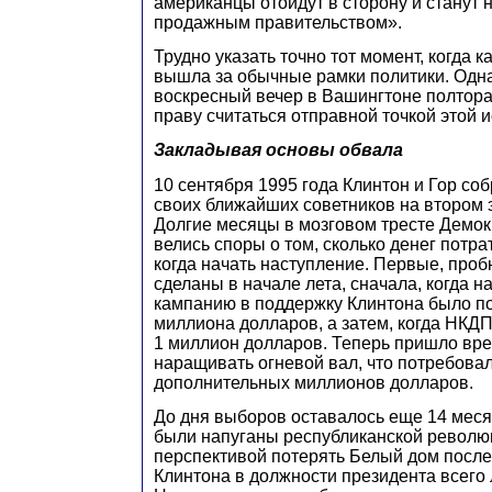
американцы отойдут в сторону и станут 
продажным правительством».
Трудно указать точно тот момент, когда 
вышла за обычные рамки политики. Одн
воскресный вечер в Вашингтоне полтора
праву считаться отправной точкой этой и
Закладывая основы обвала
10 сентября 1995 года Клинтон и Гор со
своих ближайших советников на втором 
Долгие месяцы в мозговом тресте Демок
велись споры о том, сколько денег потра
когда начать наступление. Первые, про
сделаны в начале лета, сначала, когда 
кампанию в поддержку Клинтона было по
миллиона долларов, а затем, когда НКД
1 миллион долларов. Теперь пришло вре
наращивать огневой вал, что потребова
дополнительных миллионов долларов.
До дня выборов оставалось еще 14 мес
были напуганы республиканской революц
перспективой потерять Белый дом посл
Клинтона в должности президента всего 