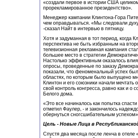
«создали первое в истории США целико
прорекламированное президентство».
Менеджер кампании Клинтона-Гора Питер
чем оправдываться. «Мы следовали духу 
-сказал Найт в интервью в пятницу.
Хотя и задуманная в тот период, когда К
перспектива не быть избранным на второ
телевизионная рекламная кампания стал
большее место в стратегии Демократиче
Настолько эффективным оказалось влия
опросы, проведенные по заказу Демокра
показали, что феноменальный успех был 
областях, по которым было выпущено мно
Клинтон и его союзники начали мечтать 
свой контроль конгресса, равно как и о 
Белого дома.
«Это все начиналось как попытка спасти 
отметил Фаулер, - и закончилось надеждо
обернуться сногсшибательным успехом»
Цель - Новые Лица в Республиканско
Спустя два месяца после ленча в отеле