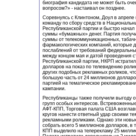
биография кандидата не может быть оч
вопросом?» - настаивал он позднее.
Соревнуясь с Клинтоном, Доул в апреле
команду по сбору средств в Национальн
Республиканской партии и быстро начал
суммы «бумажных» денег. Партия получ
суммы от телекоммуникационных, табач
фармакологических компаний, которые 
послаблений от требований федеральных
между концом мая и датой проведения с
Республиканской партии, НКРП истратил
долларов на показ по телевидению роли
других подобных рекламных роликов, чт
большую часть от 24 миллионов долларо
партией на тематическое рекламировани
кампании.
Республиканцы также получили выгоду о
групп особых интересов. Встревоженны
АФТ-КПП, Торговая палата США возглав
кругов нанести ответный удар своими т
рекламными роликами. Однако эти новы
собрать всего 5 миллионов долларов, в т
КПП выделило на телерекламу 25 милли