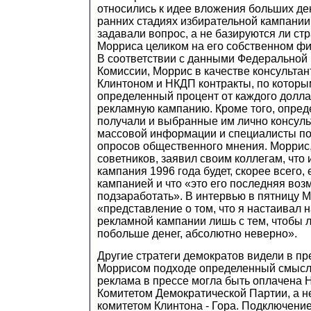
относились к идее вложения больших де
ранних стадиях избирательной кампании;
задавали вопрос, а не базируются ли ст
Морриса целиком на его собственном ф
В соответствии с данными Федеральной
Комиссии, Моррис в качестве консультан
Клинтоном и НКДП контракты, по которы
определенный процент от каждого долла
рекламную кампанию. Кроме того, опре
получали и выбранные им лично консуль
массовой информации и специалисты п
опросов общественного мнения. Моррис,
советников, заявил своим коллегам, что
кампания 1996 года будет, скорее всего,
кампанией и что «это его последняя воз
подзаработать». В интервью в пятницу М
«представление о том, что я настаивал 
рекламной кампании лишь с тем, чтобы 
побольше денег, абсолютно неверно».
Другие стратеги демократов видели в п
Моррисом подходе определенный смысл.
реклама в прессе могла быть оплачена
Комитетом Демократической Партии, а 
комитетом Клинтона - Гора. Подключен