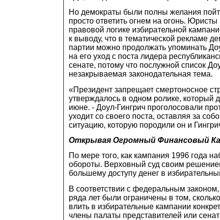
Но демократы были полны желания пойт
просто ответить огнем на огонь. Юристы
правовой логике избирательной кампани
к выводу, что в тематической рекламе д
партии можно продолжать упоминать До
на его уход с поста лидера республикан
сенате, потому
что послужной список Доу
незакрываемая законодательная тема.
«Президент запрещает смертоносное стр
утверждалось в одном ролике, который 
июне. - Доул-Гингрич проголосовали прот
уходит со своего поста, оставляя за соб
ситуацию, которую породили он и Гингри
Открывая Огромный Финансовый К
По мере того, как кампания 1996 года н
обороты. Верховный суд своим решение
большему доступу денег в избирательны
В соответствии с федеральным законом,
ряда лет были ограничены в том, сколько
влить в избирательные кампании конкре
члены палаты представителей или сената