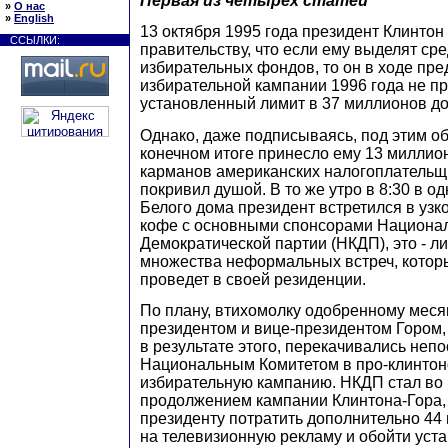
Первая из четырех статей
»
О нас
»
English
13 октября 1995 года президент Клинто
ССЫЛКИ:
правительству, что если ему выделят сре
избирательных фондов, то он в ходе пр
избирательной кампании 1996 года не 
установленный лимит в 37 миллионов д
Однако, даже подписываясь, под этим об
конечном итоге принесло ему 13 миллио
карманов американских налогоплательщи
покривил душой. В то же утро в 8:30 в о
Белого дома президент встретился в узко
кофе с основными спонсорами Национал
Демократической партии (НКДП), это - л
множества неформальных встреч, котор
проведет в своей резиденции.
По плану, втихомолку одобренному мес
президентом и вице-президентом Гором,
в результате этого, перекачивались неп
Национальным Комитетом в про-клинто
избирательную кампанию. НКДП стал во
продолжением кампании Клинтона-Гора,
президенту потратить дополнительно 44
на телевизионную рекламу и обойти уст