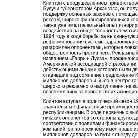
Клинтон с воодушевлением приветствов
Будучи губернатором Арканзаса, он пол
поддержку основных законов с помощью
реклам, широко финансировавшихся кор
также уже имел печальный опыт игнори
воздействия на общественность тематич
1994 году в ходе борьбы за выдвинутую
реформирования системы здравоохране
разгромлен оппонентами, которые ловко
общественность против него. Рекламный
названием «Гарри и Луиза», профинанс
Американской ассоциацией страхования
действующими лицами которого были дв
ставившие под сомнение предложение Кл
миллионов долларов и была в центре го
широкого рекламного наступления, на к
возложил вину за провал своих амбицио
Клинтон вступал в политический сезон 1
значительные финансовые преимуществ
республиканцами. В ходе первичных выб
никаких оппонентов со стороны других д
соответствии с правилами финансирова
компаний, он по-прежнему имел право ис
миллионов долларов на пути к съезду д