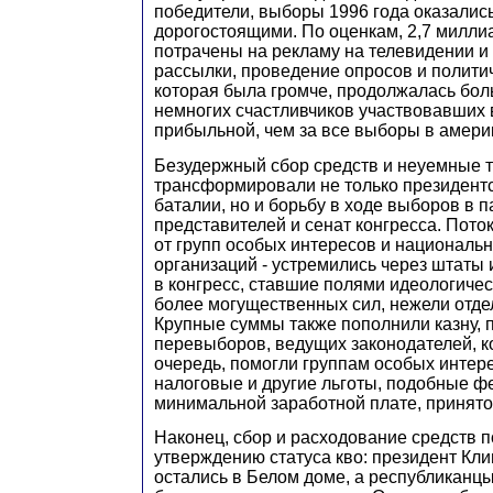
победители, выборы 1996 года оказали
дорогостоящими. По оценкам, 2,7 милл
потрачены на рекламу на телевидении и
рассылки, проведение опросов и полити
которая была громче, продолжалась бол
немногих счастливчиков участвовавших 
прибыльной, чем за все выборы в амери
Безудержный сбор средств и неуемные 
трансформировали не только президент
баталии, но и борьбу в ходе выборов в п
представителей и сенат конгресса. Потоки
от групп особых интересов и националь
организаций - устремились через штаты 
в конгресс, ставшие полями идеологичес
более могущественных сил, нежели отде
Крупные суммы также пополнили казну, 
перевыборов, ведущих законодателей, к
очередь, помогли группам особых интер
налоговые и другие льготы, подобные ф
минимальной заработной плате, приня
Наконец, сбор и расходование средств 
утверждению статуса кво: президент Кл
остались в Белом доме, а республиканцы