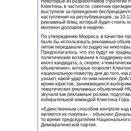
Некоторые из разработчиков стратегии
Клинтона, в частности, советник президе
выступили за проведение беспрецедент
наступления на республиканцев, за 10-
рекламный блиц, который будет стоить 
миллион долларов в неделю.
По утверждению Морриса, в качестве п
было бы использовать рекламные объяв
летом передавали по радио на некоторы
Предполагалось, что это будут не тради
политические воззвания в поддержку или
иного кандидата, а, скорее, «тематичес
объявления», которые позволят Клинтон
национальную повестку дня до того, как
узнают, какой удар по ним нанесен. Дейс
кроме юристов, занимающихся выборам
тематических рекламных объявлений НК
звучали как рекламные ролики, подгота
избирательной командой Клинтона-Гора.
«Единственным способом контроля над 
является их покупка», - объяснил Донал
то время председателем Национального
Демократической партии.