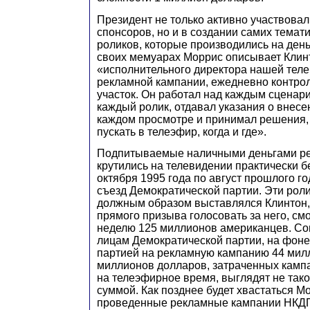
Президент не только активно участвовал
спонсоров, но и в создании самих темат
роликов, которые производились на день
своих мемуарах Моррис описывает Клин
«исполнительного директора нашей тел
рекламной кампании, ежедневно контро
участок. Он работал над каждым сценар
каждый ролик, отдавал указания о внес
каждом просмотре и принимал решения, 
пускать в телеэфир, когда и где».
Подпитываемые наличными деньгами р
крутились на телевидении практически б
октября 1995 года по август прошлого го
съезд Демократической партии. Эти роли
должным образом выставлялся Клинтон, 
прямого призыва голосовать за него, смо
неделю 125 миллионов американцев. С
лицам Демократической партии, на фон
партией на рекламную кампанию 44 мил
миллионов долларов, затраченных камп
на телеэфирное время, выглядят не так
суммой. Как позднее будет хвастаться М
проведенные рекламные кампании НКДП