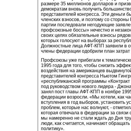
размере 35 миллионов долларов и приз
демократам вновь получить большинство
представителей конгресса. Эти деньги б
членских взносов, и поэтому со стороны
партии последовали негодующие заявле
профсоюзные боссы» нечестно и незако
своих целях обязательные взносы рядов
которых голосуют на выборах за респуб
Должностные лица АФТ-КПП заявили в от
члены федерации одобрили план затрат 
Профсоюзы уже прибегали к тематическ
1995 года для того, чтобы снизить эффе
воздействия на американцев выдвинуто
представителей конгресса Ньютом Гинг
«республиканской программы «Контракт 
под руководством нового лидера - Джон
занял пост главы АФТ-КПП в ноябре 199
федерации возросли. «Мы хотели, как ча
вступления в год выборов, установить 
проблем, которые нас волнуют, - отмети
которая отвечала в федерации за связи с
мы намеренно не стали ждать до Дня труда
люди, как считается, начинают обращать
политику».