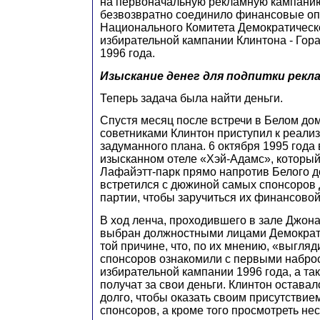
на первоначальную рекламную кампани
безвозвратно соединило финансовые о
Национального Комитета Демократическ
избирательной кампании Клинтона - Гор
1996 года.
Изыскание денег для подпитки рекл
Теперь задача была найти деньги.
Спустя месяц после встречи в Белом до
советниками Клинтон приступил к реализ
задуманного плана. 6 октября 1995 года
изысканном отеле «Хэй-Адамс», который
Лафайэтт-парк прямо напротив Белого д
встретился с дюжиной самых спонсоров
партии, чтобы заручиться их финансово
В ход ленча, проходившего в зале Джона 
выбран должностными лицами Демократ
той причине, что, по их мнению, «выгляд
спонсоров ознакомили с первыми набро
избирательной кампании 1996 года, а так
получат за свои деньги. Клинтон остава
долго, чтобы оказать своим присутствие
спонсоров, а кроме того просмотреть не