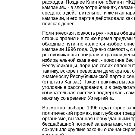
расходов. Позднее Клинтон обвинит НКД
кампания» - в злоупотреблениях, связан
средств, в действительности же и аппар
кампании, и его партия действовали как
поисках денег.
Политическая ловкость рук - когда обе
старых правил и в то же время придум
обходные пути -не является изобретени
кампании 1996 года. Однако смелость, с
республиканцы собирали и тратили день
избирательной кампании, - поистине бес
Республиканцы, порицая своих оппонент
тактику, вскоре превзошли демократов,
знаменосцу Республиканской партии сен
(от штата Канзас). Такая практика вызва
уголовные расследования, и в результа
избирательная система подверглась са
нажиму со времени Уотергейта.
Возможно, выборы 1996 года скорее зап
политический промах, как глубокая трещ
организме, вызванная необузданными т
бесшабашной погоней за деньгами, что, 
сокрушило хрупкие законы о финансиро
кампаний.