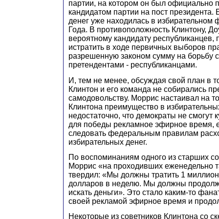
партии, на котором он был официально 
кандидатом партии на пост президента. 
денег уже находилась в избирательном 
Года. В противоположность Клинтону, До
вероятному кандидату республиканцев, 
истратить в ходе первичных выборов пр
разрешенную законом сумму на борьбу с
претендентами - республиканцами.
И, тем не менее, обсуждая свой план в т
Клинтон и его команда не собирались п
самодовольству. Моррис настаивал на т
Клинтона преимущество в избирательны
недостаточно, что демократы не смогут 
для победы рекламное эфирное время, е
следовать федеральным правилам расх
избирательных денег.
По воспоминаниям одного из старших со
Моррис «на проходивших еженедельно т
твердил: «Мы должны тратить 1 миллион
долларов в неделю. Мы должны продолж
искать деньги». Это стало каким-то фана
своей рекламой эфирное время и продол
Некоторые из советников Клинтона со с