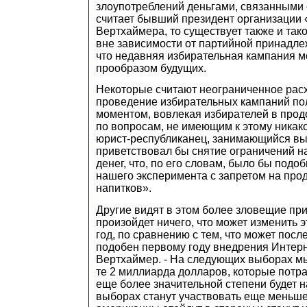
злоупотреблений деньгами, связанными с
считает бывший президент организации
Вертхаймера, то существует также и так
вне зависимости от партийной принадл
что недавняя избирательная кампания м
прообразом будущих.
Некоторые считают неограниченное рас
проведение избирательных кампаний п
моментом, вовлекая избирателей в про
по вопросам, не имеющим к этому никако
юрист-республиканец, занимающийся вы
приветствовал бы снятие ограничений н
денег, что, по его словам, было бы подо
нашего эксперимента с запретом на про
напитков».
Другие видят в этом более зловещие при
произойдет ничего, что может изменить э
год, по сравнению с тем, что может посл
подобен первому году внедрения Интерне
Вертхаймер. - На следующих выборах м
те 2 миллиарда долларов, которые потрат
еще более значительной степени будет н
выборах станут участвовать еще меньше