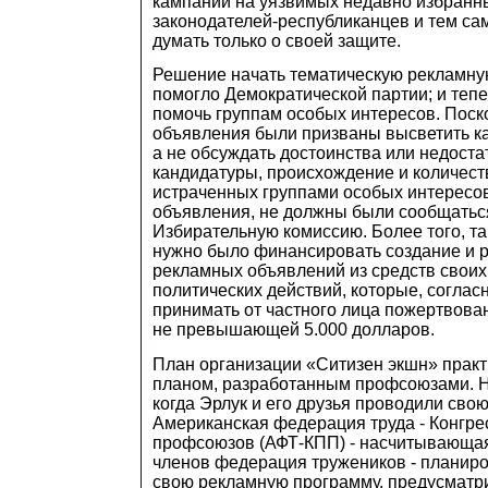
кампании на уязвимых недавно избранны
законодателей-республиканцев и тем са
думать только о своей защите.
Решение начать тематическую рекламну
помогло Демократической партии; и теп
помочь группам особых интересов. Пос
объявления были призваны высветить ка
а не обсуждать достоинства или недоста
кандидатуры, происхождение и количеств
истраченных группами особых интересо
объявления, не должны были сообщатьс
Избирательную комиссию. Более того, та
нужно было финансировать создание и 
рекламных объявлений из средств своих
политических действий, которые, согласн
принимать от частного лица пожертвован
не превышающей 5.000 долларов.
План организации «Ситизен экшн» практ
планом, разработанным профсоюзами. Н
когда Эрлук и его друзья проводили свою
Американская федерация труда - Конгре
профсоюзов (АФТ-КПП) - насчитывающа
членов федерация тружеников - планир
свою рекламную программу, предусмат