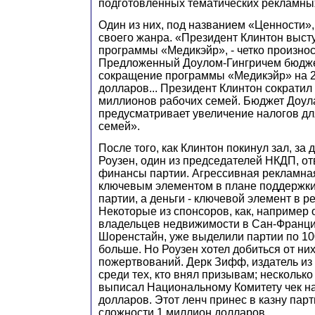
подготовленных тематических рекламны
Один из них, под названием «Ценности»
своего жанра. «Президент Клинтон выст
программы «Медикэйр», - четко произноси
Предложенный Доулом-Гингричем бюдже
сокращение программы «Медикэйр» на 
долларов... Президент Клинтон сократил
миллионов рабочих семей. Бюджет Доул
предусматривает увеличение налогов дл
семей».
После того, как Клинтон покинул зал, за
Роузен, один из председателей НКДП, о
финансы партии. Агрессивная рекламна
ключевым элементом в плане поддержки 
партии, а деньги - ключевой элемент в 
Некоторые из спонсоров, как, например 
владельцев недвижимости в Сан-Франци
Шоренстайн, уже выделили партии по 10
больше. Но Роузен хотел добиться от ни
пожертвований. Дерк Зифф, издатель из
среди тех, кто внял призывам; нескольк
выписал Национальному Комитету чек на
долларов. Этот ленч принес в казну пар
сложности 1 миллион долларов.