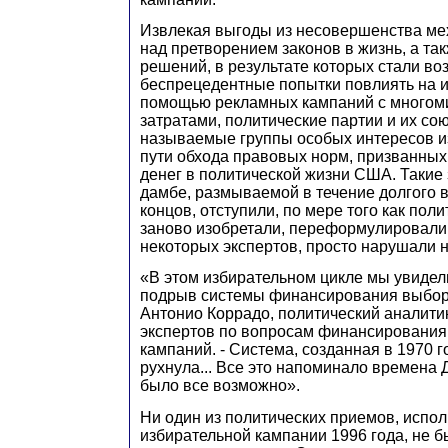
Извлекая выгоды из несовершенства ме
над претворением законов в жизнь, а та
решений, в результате которых стали в
беспрецедентные попытки повлиять на и
помощью рекламных кампаний с много
затратами, политические партии и их сою
называемые группы особых интересов и
пути обхода правовых норм, призванны
денег в политической жизни США. Такие
дамбе, размываемой в течение долгого в
концов, отступили, по мере того как пол
заново изобретали, переформулировали
некоторых экспертов, просто нарушали 
«В этом избирательном цикле мы увидели
подрыв системы финансирования выборо
Антонио Коррадо, политический аналитик
экспертов по вопросам финансирования
кампаний. - Система, созданная в 1970 г
рухнула... Все это напоминало времена Д
было все возможно».
Ни один из политических приемов, испо
избирательной кампании 1996 года, не б