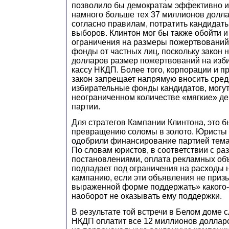
позволило бы демократам эффективно и
намного больше тех 37 миллионов долла
согласно правилам, потратить кандидат
выборов. Клинтон мог бы также обойти 
ограничения на размеры пожертвований
фонды от частных лиц, поскольку закон 
долларов размер пожертвований на изб
кассу НКДП. Более того, корпорации и 
закон запрещает напрямую вносить сред
избирательные фонды кандидатов, могут
неограниченном количестве «мягкие» де
партии.
Для стратегов Кампании Клинтона, это 
превращению соломы в золото. Юристы 
одобрили финансирование партией тема
По словам юристов, в соответствии с р
постановлениями, оплата рекламных об
подпадает под ограничения на расходы 
кампанию, если эти объявления не приз
выраженной форме поддержать» какого-
наоборот не оказывать ему поддержки.
В результате той встречи в Белом доме 
НКДП оплатит все 12 миллионов долларо