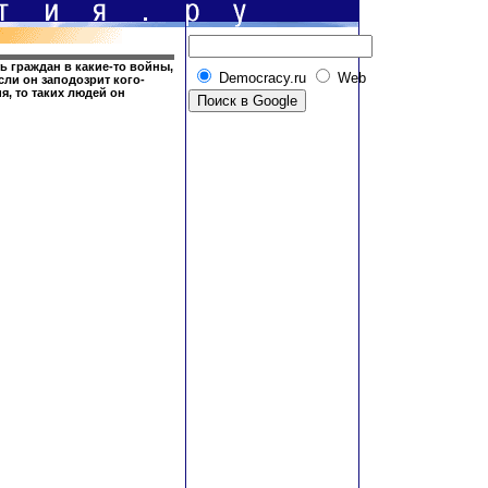
ь граждан в какие-то войны,
Democracy.ru
Web
сли он заподозрит кого-
я, то таких людей он