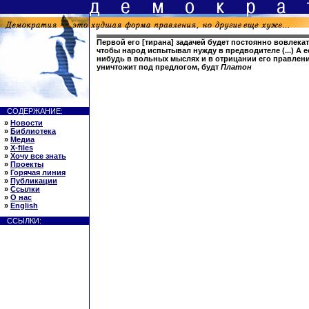
Первой его [тирана] задачей будет постоянно вовлекат
чтобы народ испытывал нужду в предводителе (...) А е
нибудь в вольных мыслях и в отрицании его правлени
уничтожит под предлогом, будт
Платон
СОДЕРЖАНИЕ:
»
Новости
»
Библиотека
»
Медиа
»
X-files
»
Хочу все знать
»
Проекты
»
Горячая линия
»
Публикации
»
Ссылки
»
О нас
»
English
ССЫЛКИ: