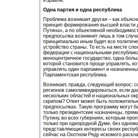
Израиле.
Одна партия и одна республика
Проблема возникает другая – как объясн
принцип формирования высшей власти д
Путина», а по объективной необходимос
предпосылка возникнет лишь в том случа
принципиально иным будет все политиче
устройство страны. То есть на месте сл
федерации с национальными республик
моноцентричное государство, одна боль
которой становится проще управлять, к
управлять один парламент и назначенны
Парламентская республика.
Возникает, правда, следующий вопрос: с
регионов самоликвидироваться, если да
нескольких областей и национальных окр
скрипом? Ответ может быть положитель
предпосылках. Такую программу могут б
только президентские назначенцы, пря
Путину, во всех губерниях, которым про
только при однородной Думе, без одном
представляющих интересы своих республ
сейчас на Охотном Ряду искомого раскла