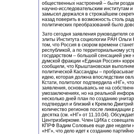
общественных настроений – были розд
научно-исследовательским институтам и
замысел держался в строжайшем секрете
назад поверить в возможность столь ра
политических преобразований было дово
Зато сегодня заявления руководителя се
элиты Института социологии РАН Ольги
том, что Россия в скором времени стане
республикой, а по территориальному ус
государством – большой сенсацией уже н
думской фракции «Единая Россия» корр
сообщили, что Крыштановская выполняет
политической Кассандры – пробрасывае
идею, которая должна впоследствии овл
Кстати, политолог подтвердила «НГ», что
заявления, основываясь не на собствен
умозаключениях, но на реальной информ
несколько дней план по созданию унитар
подтвердил и близкий к Кремлю Дмитрий 
количество регионов после ликвидации р
десятка (см. «НГ» от 11.10.04). Обсуждае
Центризбиркоме. Член ЦИКа с совещате
КПРФ Вадим Соловьев еще две недели н
«НГ», что дело идет к созданию партийно