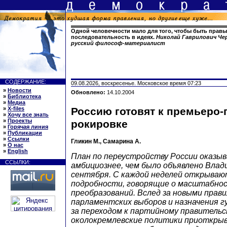
Одной человечности мало для того, чтобы быть правы
последовательность в идеях.
Николай Гаврилович Чер
русский философ-материалист
СОДЕРЖАНИЕ:
09.08.2026, воскресенье. Московское время 07:23
»
Новости
Обновлено:
14.10.2004
»
Библиотека
»
Медиа
»
X-files
Россию готовят к премьеро-
»
Хочу все знать
»
Проекты
рокировке
»
Горячая линия
»
Публикации
»
Ссылки
Гликин М., Самарина А.
»
О нас
»
English
План по переустройству России оказыв
ССЫЛКИ:
амбициознее, чем было объявлено Вла
сентября. С каждой неделей открываю
подробности, говорящие о масштабно
преобразований. Вслед за новыми прав
парламентских выборов и назначения г
за переходом к партийному правительс
околокремлевские политики приоткры