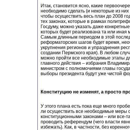
Итак, становится ясно, какие первоочер
необходимо сделать (и некоторые из них
чтобы осуществить весь план до 2008 го
тех законах, которые в рамках политре
Госдуму, можно указать даже конкретные 
которых будет реализована та или иная м
Самым длинным периодом в этой после
реформаторских шагов будет время, не
укрупнения регионов и упразднения респ
создании Пермского края). В любом случа
можно пройти все необходимые этапы д
главного действия – избрания Владимир
министром с полномочиями главы госуд
выборы президента будут уже чистой ф
Конституцию не изменят, а просто п
У этого плана есть пока еще много проб
ли осуществить все необходимые меры 
конституционными законами – или все-т
проводить референдум (чего власти явн
избежать). Как, в частности, без коренно