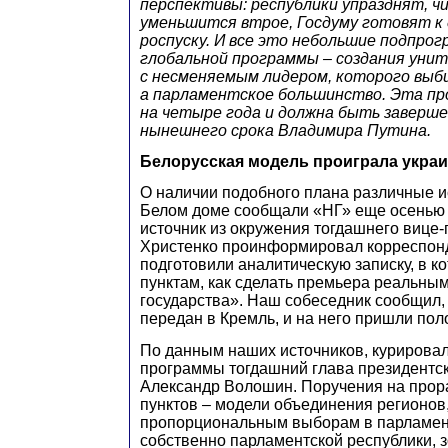
перспективы: республики упразднят, ч
уменьшится втрое, Госдуму готовят к
роспуску. И все это небольшие подпро
глобальной программы – создания уни
с несменяемым лидером, которого выб
а парламентское большинство. Эта пр
на четыре года и должна быть заверше
нынешнего срока Владимира Путина.
Белорусская модель проиграла укра
О наличии подобного плана различные и
Белом доме сообщали «НГ» еще осенью 2
источник из окружения тогдашнего вице
Христенко проинформировал корреспонд
подготовили аналитическую записку, в к
пунктам, как сделать премьера реальны
государства». Наш собеседник сообщил,
передан в Кремль, и на него пришли по
По данным наших источников, курировал
программы тогдашний глава президентс
Александр Волошин. Поручения на прор
пунктов – модели объединения регионов,
пропорциональным выборам в парламент
собственно парламентской республики, 