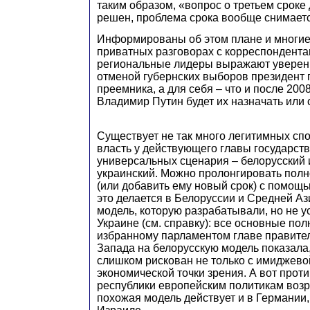
таким образом, «вопрос о третьем сроке
решен, проблема срока вообще снимает
Информированы об этом плане и многие
приватных разговорах с корреспондент
региональные лидеры выражают уверенн
отменой губернских выборов президент 
преемника, а для себя – что и после 200
Владимир Путин будет их назначать или 
Существует не так много легитимных сп
власть у действующего главы государства
универсальных сценария – белорусский
украинский. Можно пролонгировать пол
(или добавить ему новый срок) с помощ
это делается в Белоруссии и Средней Аз
модель, которую разрабатывали, но не у
Украине (см. справку): все основные по
избранному парламентом главе правител
Запада на белорусскую модель показала, 
слишком рискован не только с имиджевой
экономической точки зрения. А вот прот
республики европейским политикам возр
похожая модель действует и в Германии, 