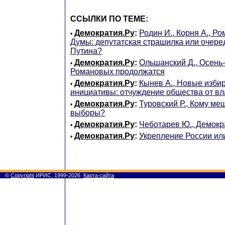
ССЫЛКИ ПО ТЕМЕ:
Демократия.Ру
:
Родин И., Корня А., Ро
•
Думы: депутатская страшилка или очере
Путина?
Демократия.Ру
:
Ольшанский Д., Осень-
•
Романовых продолжатся
Демократия.Ру
:
Кынев А., Новые изби
•
инициативы: отчуждение общества от вл
Демократия.Ру
:
Туровский Р., Кому ме
•
выборы?
Демократия.Ру
:
Чеботарев Ю., Демокр
•
Демократия.Ру
:
Укрепление России ил
•
©
Copyright
ИРИС, 1999-2026
Карта сайта