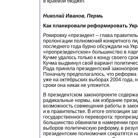
в краевой бюджет.
Николай Иванов, Пермь
Как планировали реформировать Укр
Рокировку «президент – глава правитель
пролонгации полномочий конкретного ли
последнего года бурно обсуждали на Укр
«пропрезидентское» большинство в пар
Кучме удалось только к концу своего сро
Кучма выдвинул свой вариант политиче
Рада приняла президентский законопрое
Поначалу предполагалось, что реформа 
уже на октябрьских выборах 2004 года, н
сроки она никак не уложится.
В президентском законопроекте содержа
радикальные нормы, как избрание прези
возможность совмещения работы в зако
и в правительстве. В итоге оппозиция за
государственного переворота: пропрези
большинство обвинили в намерении про
выборов политическую реформу, в резул
президентские полномочия сократятся на