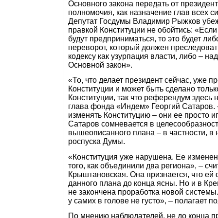
Основного закона передать от президент
полномочия, как назначение глав всех с
Депутат Госдумы Владимир Рыжков убеж
правкой Конституции не обойтись: «Если
будут предприниматься, то это будет ли
переворот, который должен преследоват
кодексу как узурпация власти, либо – н
Основной закон».
«То, что делает президент сейчас, уже п
Конституции и может быть сделано толь
Конституции, так что референдум здесь н
глава фонда «Индем» Георгий Сатаров. 
изменять Конституцию – они ее просто и
Сатаров сомневается в целесообразност
вышеописанного плана – в частности, в
роспуска Думы.
«Конституция уже нарушена. Ее измене
того, как объединили два региона», – счи
Крыштановская. Она признается, что ей 
данного плана до конца ясны. Но и в Кр
не закончена проработка новой системы.
у самих в голове не густо», – полагает по
По мнению наблюдателей, не до конца п