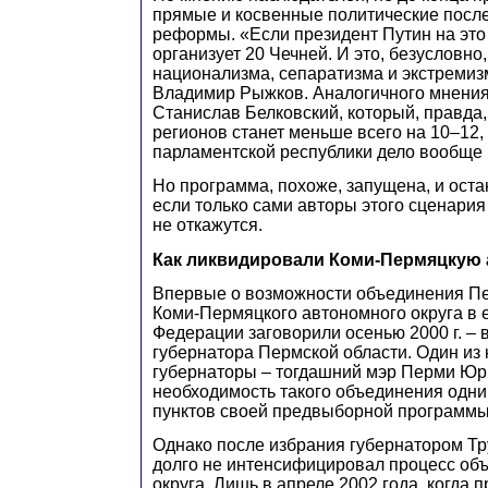
прямые и косвенные политические посл
реформы. «Если президент Путин на это 
организует 20 Чечней. И это, безусловно,
национализма, сепаратизма и экстремиз
Владимир Рыжков. Аналогичного мнения
Станислав Белковский, который, правда,
регионов станет меньше всего на 10–12,
парламентской республики дело вообще 
Но программа, похоже, запущена, и оста
если только сами авторы этого сценария
не откажутся.
Как ликвидировали Коми-Пермяцкую
Впервые о возможности объединения Пе
Коми-Пермяцкого автономного округа в 
Федерации заговорили осенью 2000 г. –
губернатора Пермской области. Один из 
губернаторы – тогдашний мэр Перми Юр
необходимость такого объединения одни
пунктов своей предвыборной программы
Однако после избрания губернатором Тр
долго не интенсифицировал процесс объ
округа. Лишь в апреле 2002 года, когда 