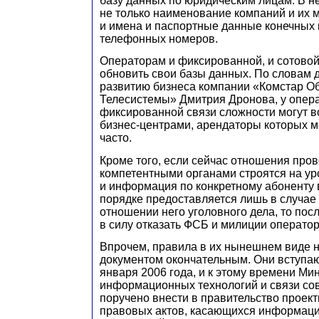
базу данных по юридическим лицам. В н
не только наименование компаний и их 
и имена и паспортные данные конечных 
телефонных номеров.
Операторам и фиксированной, и сотовой
обновить свои базы данных. По словам 
развитию бизнеса компании «Комстар 
Телесистемы» Дмитрия Дронова, у опер
фиксированной связи сложности могут во
бизнес-центрами, арендаторы которых 
часто.
Кроме того, если сейчас отношения пров
компетентными органами строятся на ур
и информация по конкретному абоненту 
порядке предоставляется лишь в случае
отношении него уголовного дела, то пос
в силу отказать ФСБ и милиции оператор
Впрочем, правила в их нынешнем виде 
документом окончательным. Они вступаю
января 2006 года, и к этому времени Ми
информационных технологий и связи со
поручено внести в правительство проек
правовых актов, касающихся информаци