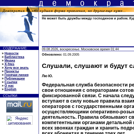
Не может быть дружбы между господином и рабом.
Ку
СОДЕРЖАНИЕ:
09.08.2026, воскресенье. Московское время 01:44
»
Новости
Обновлено:
01.09.2005
»
Библиотека
»
Медиа
»
X-files
Слушали, слушают и будут 
»
Хочу все знать
»
Проекты
»
Горячая линия
Лю Ю.
»
Публикации
»
Ссылки
Федеральная служба безопасности р
»
О нас
»
English
свои отношения с операторами сотов
фиксированной связи. С начала след
ССЫЛКИ:
вступают в силу новые правила вза
операторов с государственными орг
осуществляющими оперативно-розы
деятельность. Правила обязывают св
компетентными органами детальной
всех звонках граждан и хранить под
всех абонентах в течение трех лет.