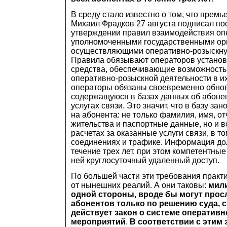
В среду стало известно о том, что прем
Михаил Фрадков 27 августа подписал по
утверждении правил взаимодействия оп
уполномоченными государственными ор
осуществляющими оперативно-розыскную
Правила обязывают операторов установ
средства, обеспечивающие возможность
оперативно-розыскной деятельности в их 
операторы обязаны своевременно обно
содержащуюся в базах данных об абонен
услугах связи. Это значит, что в базу за
на абонента: не только фамилия, имя, от
жительства и паспортные данные, но и в
расчетах за оказанные услуги связи, в то
соединениях и трафике. Информация до
течение трех лет, при этом компетентные
ней круглосуточный удаленный доступ.
По большей части эти требования практ
от нынешних реалий. А они таковы:
мили
одной стороны, вроде бы могут про
абонентов только по решению суда, с 
действует закон о системе оператив
мероприятий
.
В соответствии с этим