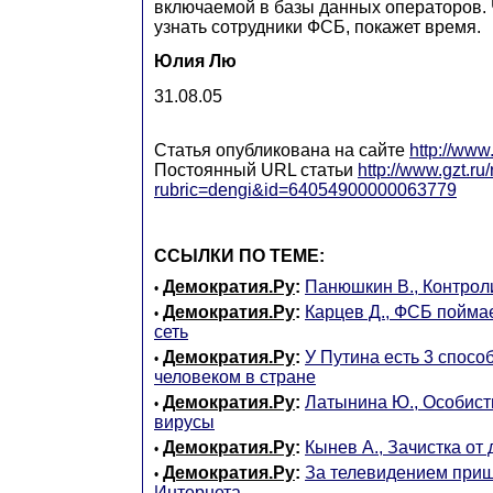
включаемой в базы данных операторов. 
узнать сотрудники ФСБ, покажет время.
Юлия Лю
31.08.05
Статья опубликована на сайте
http://www.
Постоянный URL статьи
http://www.gzt.ru/
rubric=dengi&id=64054900000063779
ССЫЛКИ ПО ТЕМЕ:
Демократия.Ру
:
Панюшкин В., Контрол
•
Демократия.Ру
:
Карцев Д., ФСБ пойма
•
сеть
Демократия.Ру
:
У Путина есть 3 спосо
•
человеком в стране
Демократия.Ру
:
Латынина Ю., Особист
•
вирусы
Демократия.Ру
:
Кынев А., Зачистка от
•
Демократия.Ру
:
За телевидением при
•
Интернета