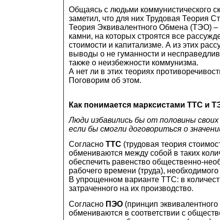
Общаясь с людьми коммунистического с
заметил, что для них Трудовая Теория С
Теория Эквивалентного Обмена (ТЭО) – 
камни, на которых строятся все рассужд
стоимости и капитализме. А из этих рас
выводы о не гуманности и несправедлив
также о неизбежности коммунизма.
А нет ли в этих теориях противоречивос
Поговорим об этом.
Как понимается марксистами ТТС и Т
Люди избавились бы от половины свои
если бы смогли договориться о значени
Согласно
ТТС
(трудовая теория стоимос
обмениваются между собой в таких коли
обеспечить равенство общественно-нео
рабочего времени (труда), необходимого
В упрощенном варианте ТТС: в количест
затраченного на их производство.
Согласно
ПЭО
(принцип эквивалентного
обмениваются в соответствии с общест