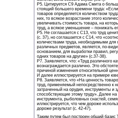
Р5. Цитируется С9 Адама Смита о больш
стоящий большего времени труда: «Если
товаров определяется количеством труд
них, то всякое возрастание этого количе
увеличивать стоимость товара, на котор
труд, а всякое уменьшение – понижать его.
Р5. Не соглашается с С13, что труд цени
(с. 37), но соглашается с С14, что «соо
количествами труда, необходимыми для
различных предметов, является, по-вид
основанием, для выработки правил, ре
одних товаров на другие» (с.37-38).
Р7. Заявляется, что: «Труд различного к
вознаграждается различно. Это обстояте
причиной изменения относительной ценно
И далее иллюстрируется на примере юве
Р8. Заявляется, что «На ценность товаро
труд, применяемый непосредственно к ни
затраченный на орудия, инструменты и з
способствующие этому труду». Далее на
инструмента, рыболовных снастей, семя
иллюстрируется, что чем дороже использ
дороже результат (с. 42-47).
Таким путем был построен общий базис 