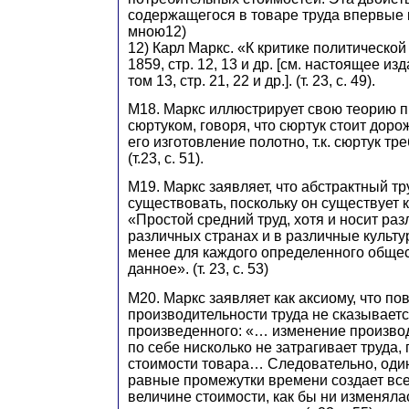
содержащегося в товаре труда впервые 
мною12)
12) Карл Маркс. «К критике политической
1859, стр. 12, 13 и др. [см. настоящее из
том 13, стр. 21, 22 и др.]. (т. 23, с. 49).
М18. Маркс иллюстрирует свою теорию п
сюртуком, говоря, что сюртук стоит дор
его изготовление полотно, т.к. сюртук тр
(т.23, с. 51).
М19. Маркс заявляет, что абстрактный т
существовать, поскольку он существует к
«Простой средний труд, хотя и носит ра
различных странах и в различные культу
менее для каждого определенного общес
данное». (т. 23, c. 53)
М20. Маркс заявляет как аксиому, что п
производительности труда не сказываетс
произведенного: «… изменение произво
по себе нисколько не затрагивает труда,
стоимости товара… Следовательно, один 
равные промежутки времени создает все
величине стоимости, как бы ни изменяла