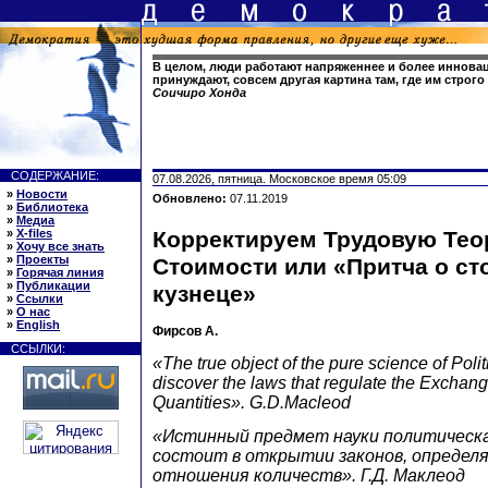
В целом, люди работают напряженнее и более инновац
принуждают, совсем другая картина там, где им строго 
Соичиро Хонда
СОДЕРЖАНИЕ:
07.08.2026, пятница. Московское время 05:09
»
Новости
Обновлено:
07.11.2019
»
Библиотека
»
Медиа
»
X-files
Корректируем Трудовую Те
»
Хочу все знать
»
Проекты
Стоимости или «Притча о ст
»
Горячая линия
»
Публикации
кузнеце»
»
Ссылки
»
О нас
»
English
Фирсов А.
ССЫЛКИ:
«The true object of the pure science of Poli
discover the laws that regulate the Exchan
Quantities». G.D.Macleod
«Истинный предмет науки политическ
состоит в открытии законов, опреде
отношения количеств». Г.Д. Маклеод