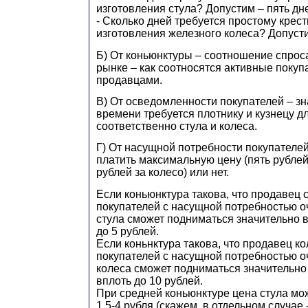
изготовления стула? Допустим – пять дн
- Сколько дней требуется простому крес
изготовления железного колеса? Допусти
Б) От коньюнктуры – соотношение спрос
рынке – как соотносятся активные покуп
продавцами.
В) От осведомленности покупателей – зн
времени требуется плотнику и кузнецу д
соответственно стула и колеса.
Г) От насущной потребности покупателей
платить максимальную цену (пять рублей 
рублей за колесо) или нет.
Если коньюнктура такова, что продавец с
покупателей с насущной потребностью оч
стула сможет подниматься значительно в
до 5 рублей.
Если коньнктура такова, что продавец ко
покупателей с насущной потребностью оч
колеса сможет подниматься значительно
вплоть до 10 рублей.
При средней коньюнктуре цена стула мож
1,5-4 рубля (скажем, в отдельном случае -