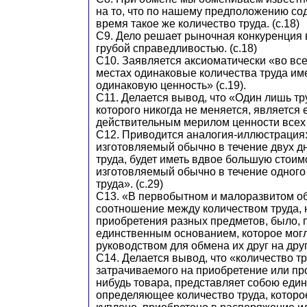
на то, что по нашему предположению со
время такое же количество труда. (с.18)
С9. Дело решает рыночная конкуренция в
грубой справедливостью. (с.18)
С10. Заявляется аксиоматически «во все
местах одинаковые количества труда им
одинаковую ценность» (с.19).
С11. Делается вывод, что «Один лишь тр
которого никогда не меняется, является
действительным мерилом ценности всех т
С12. Приводится аналогия-иллюстрация:
изготовляемый обычно в течение двух дн
труда, будет иметь вдвое большую стоимо
изготовляемый обычно в течение одного 
труда». (с.29)
С13. «В первобытном и малоразвитом о
соотношение между количеством труда,
приобретения разных предметов, было, 
единственным основанием, которое мог
руководством для обмена их друг на друга
С14. Делается вывод, что «количество т
затрачиваемого на приобретение или про
нибудь товара, представляет собою еди
определяющее количество труда, которо