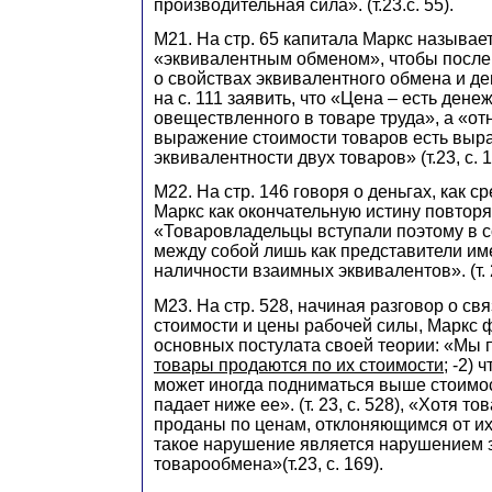
производительная сила». (т.23.с. 55).
М21. На стр. 65 капитала Маркс называ
«эквивалентным обменом», чтобы после
о свойствах эквивалентного обмена и дене
на с. 111 заявить, что «Цена – есть ден
овеществленного в товаре труда», а «от
выражение стоимости товаров есть выр
эквивалентности двух товаров» (т.23, с. 1
М22. На стр. 146 говоря о деньгах, как с
Маркс как окончательную истину повторя
«Товаровладельцы вступали поэтому в 
между собой лишь как представители и
наличности взаимных эквивалентов». (т. 2
М23. На стр. 528, начиная разговор о св
стоимости и цены рабочей силы, Маркс 
основных постулата своей теории: «Мы п
товары продаются по их стоимости
; -2)
может иногда подниматься выше стоимос
падает ниже ее». (т. 23, с. 528), «Хотя т
проданы по ценам, отклоняющимся от их
такое нарушение является нарушением 
товарообмена»(т.23, с. 169).