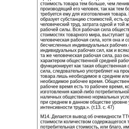
стоимость товара тем больше, чем лени
производящий его человек, так как тем 
требуется ему для изготовления товара. 
образует субстанцию стоимостей, есть 
человеческий труд, затрата одной и той 
рабочей силы. Вся рабочая сила общес
стоимостях товарного мира, выступает зд
человеческая рабочая сила, хотя она и с
бесчисленных индивидуальных рабочих с
индивидуальных рабочих сил, как и всяка
та же человеческая рабочая сила, раз он
характером общественной средней рабо
функционирует как такая общественная 
сила, следовательно употребляет на про
товара лишь необходимое в среднем ил
необходимое рабочее время. Обществе
рабочее время есть то рабочее время, к
изготовления какой-либо потребительно
наличных общественно нормальных усло
при среднем в данном обществе уровне 
интенсивности труда.». (т.13. с. 47)
М14. Делается вывод об очевидности ТТ
стоимости количеством содержащегося т
потребительная стоимость, или благо, и