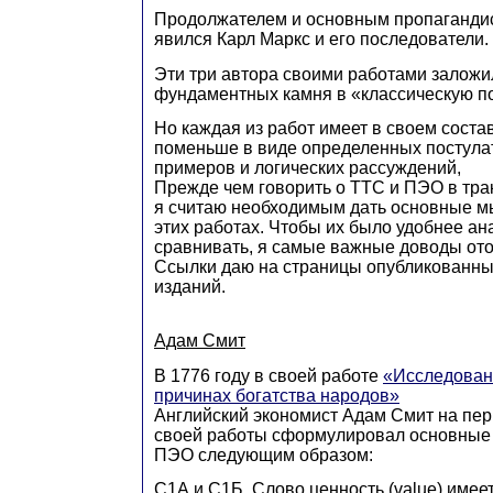
Продолжателем и основным пропагандис
явился Карл Маркс и его последователи.
Эти три автора своими работами заложи
фундаментных камня в «классическую п
Но каждая из работ имеет в своем соста
поменьше в виде определенных постулат
примеров и логических рассуждений,
Прежде чем говорить о ТТС и ПЭО в тра
я считаю необходимым дать основные м
этих работах. Чтобы их было удобнее ан
сравнивать, я самые важные доводы ото
Ссылки даю на страницы опубликованны
изданий.
Адам Смит
В 1776 году в своей работе
«Исследован
причинах богатства народов»
Английский экономист Адам Смит на пер
своей работы сформулировал основные
ПЭО следующим образом:
С1А и С1Б. Слово ценность (value) имее