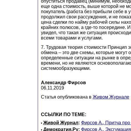
опуститься продавец (минимум, необход
еще одна стоимость, выше которой не м
покупатель (работа без прибыли себе в у
продолжил свои рассуждения, и не показа
цена сделки по найму рабочей силы нахо
крайних полюсов, а где-то посередине. И
увидел, что такая же ситуация происход
всеми товарами и услугами.
7. Трудовая теория стоимости Принцип 
обмена – это две схемы, которые могут 
определенные ситуации на рынке в опр
времени, но не являются основополага
системообразующими.
Александр Фирсов
06.11.2019
Статья опубликована в
Живом Журнале
ССЫЛКИ ПО ТЕМЕ:
Живой Журнал
:
Фирсов А., Притча про
•
Демократия.Ру
:
Фирсов А., Эксгумаци
•