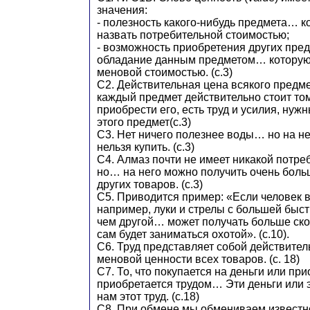
значения:
- полезность какого-нибудь предмета… 
назвать потребительной стоимостью;
- возможность приобретения других пред
обладание данным предметом… которую
меновой стоимостью. (с.3)
С2. Действительная цена всякого предмета,
каждый предмет действительно стоит тому
приобрести его, есть труд и усилия, ну
этого предмет(с.3)
С3. Нет ничего полезнее воды… но на не
нельзя купить. (с.3)
С4. Алмаз почти не имеет никакой потре
но… на него можно получить очень боль
других товаров. (с.3)
С5. Приводится пример: «Если человек 
например, луки и стрелы с большей быст
чем другой… может получать больше скот
сам будет заниматься охотой». (с.10).
С6. Труд представляет собой действите
меновой ценности всех товаров. (с. 18)
С7. То, что покупается на деньги или п
приобретается трудом… Эти деньги или 
нам этот труд. (с.18)
С8. При обмене мы обмениваем известно