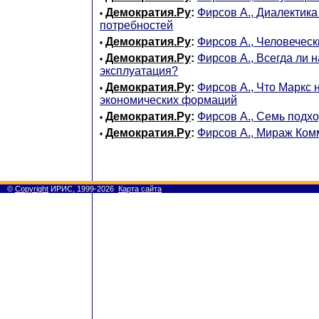
Демократия.Ру
:
Фирсов А., Диалектика
•
потребностей
Демократия.Ру
:
Фирсов А., Человеческ
•
Демократия.Ру
:
Фирсов А., Всегда ли 
•
эксплуатация?
Демократия.Ру
:
Фирсов А., Что Маркс 
•
экономических формаций
Демократия.Ру
:
Фирсов А., Семь подхо
•
Демократия.Ру
:
Фирсов А., Мираж Ко
•
©
Copyright
ИРИС, 1999-2026
Карта сайта