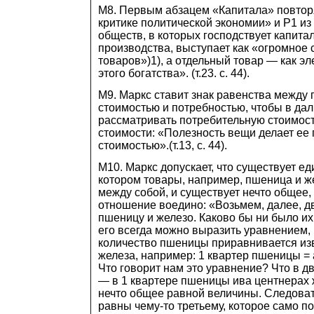
М8. Первым абзацем «Капитала» повторя
критике политической экономии» и Р1 из
обществ, в которых господствует капита
производства, выступает как «огромное
товаров»)1), а отдельный товар — как 
этого богатства». (т.23. с. 44).
М9. Маркс ставит знак равенства между
стоимостью и потребностью, чтобы в да
рассматривать потребительную стоимост
стоимости: «Полезность вещи делает ее
стоимостью».(т.13, с. 44).
М10. Маркс допускает, что существует е
котором товары, например, пшеница и ж
между собой, и существует нечто общее, 
отношение воедино: «Возьмем, далее, д
пшеницу и железо. Каково бы ни было и
его всегда можно выразить уравнением,
количество пшеницы приравнивается из
железа, например: 1 квартер пшеницы = 
Что говорит нам это уравнение? Что в д
— в 1 квартере пшеницы ива центнерах
нечто общее равной величины. Следоват
равны чему-то третьему, которое само по