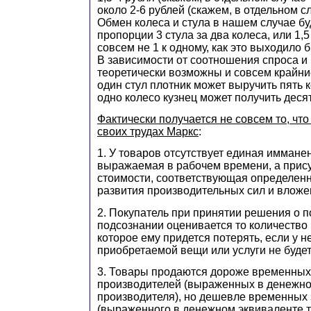
около 2-6 рублей (скажем, в отдельном сл
Обмен колеса и стула в нашем случае бу
пропорции 3 стула за два колеса, или 1,5 
совсем не 1 к одному, как это выходило 
В зависимости от соотношения спроса 
теоретически возможны и совсем крайние
один стул плотник может выручить пять к
одно колесо кузнец может получить десят
Фактически получается не совсем то, что
своих трудах Маркс
:
1. У товаров отсутствует единая иммане
выражаемая в рабочем времени, а прису
стоимости, соответствующая определен
развития производительных сил и вложе
2. Покупатель при принятии решения о п
подсознании оценивается то количество 
которое ему придется потерять, если у н
приобретаемой вещи или услуги не будет
3. Товары продаются дороже временных
производителей (выраженных в денежно
производителя), но дешевле временных 
(выраженного в денежном эквиваленте т