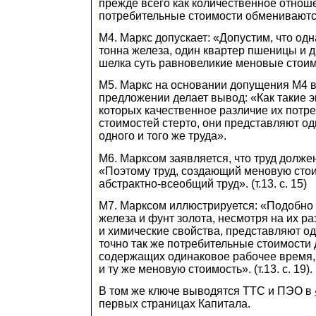
прежде всего как количественное отноше
потребительные стоимости обмениваются
М4. Маркс допускает: «Допустим, что одн
тонна железа, один квартер пшеницы и 
шелка суть равновеликие меновые стоим
М5. Маркс на основании допущения М4 
предложении делает вывод: «Как такие э
которых качественное различие их потр
стоимостей стерто, они представляют о
одного и того же труда».
М6. Марксом заявляется, что труд долже
«Поэтому труд, создающий меновую стои
абстрактно-всеобщий труд». (т.13. с. 15)
М7. Марксом иллюстрируется: «Подобно т
железа и фунт золота, несмотря на их р
и химические свойства, представляют оди
точно так же потребительные стоимости 
содержащих одинаковое рабочее время,
и ту же меновую стоимость». (т.13. с. 19).
В том же ключе выводятся ТТС и ПЭО в
первых страницах Капитала.