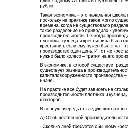
один к одному. А стоить и стул и колесо 
рублю.
Такая экономика – это начальная школа
поскольку на практике такое могло сущес
времена, когда не существовало разделе
такое разделение не приводило к увели
производительности. Т.е. когда производ
плотника, кузнеца и крестьянина была о
крестьянин, если ему нужен был стул – т
производство один день. И тот же кресть
нужно было колесо – тратил на его прои
В экономике, в которой существует разде
существует разница в производительност
капиталовооруженности производства – 
иначе.
На практике все будет зависеть не стольк
производительности плотника и кузнеца, 
факторов.
В первую очередь от следующих важных
А) От общественной производительности
- Сколько дней требуется обычному крес