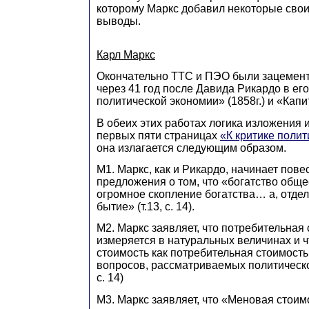
которому Маркс добавил некоторые свои
выводы.
Карл Маркс
Окончательно ТТС и ПЭО были зацемен
через 41 год после Давида Рикардо в его
политической экономии» (1858г.) и «Капит
В обеих этих работах логика изложения 
первых пяти страницах
«К критике поли
она излагается следующим образом.
М1. Маркс, как и Рикардо, начинает пове
предложения о том, что «богатство обще
огромное скопление богатства… а, отдел
бытие» (т.13, с. 14).
М2. Маркс заявляет, что потребительная
измеряется в натуральных величинах и ч
стоимость как потребительная стоимость
вопросов, рассматриваемых политическо
с. 14)
М3. Маркс заявляет, что «Меновая стоим