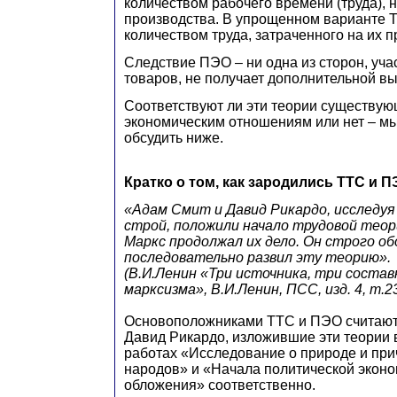
количеством рабочего времени (труда), 
производства. В упрощенном варианте Т
количеством труда, затраченного на их п
Следствие ПЭО – ни одна из сторон, уч
товаров, не получает дополнительной вы
Соответствуют ли эти теории существу
экономическим отношениям или нет – м
обсудить ниже.
Кратко о том, как зародились ТТС и П
«Адам Смит и Давид Рикардо, исследуя
строй, положили начало трудовой тео
Маркс продолжал их дело. Он строго об
последовательно развил эту теорию».
(В.И.Ленин «Три источника, три соста
марксизма», В.И.Ленин, ПСС, изд. 4, т.23,
Основоположниками ТТС и ПЭО считают
Давид Рикардо, изложившие эти теории 
работах «Исследование о природе и при
народов» и «Начала политической эконо
обложения» соответственно.