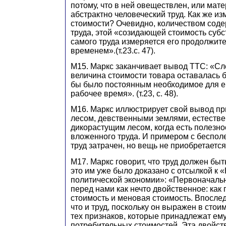
потому, что в ней овеществлен, или мат
абстрактно человеческий труд. Как же из
стоимости? Очевидно, количеством сод
труда, этой «созидающей стоимость субс
самого труда измеряется его продолжит
временем».(т.23.с. 47).
М15. Маркс заканчивает вывод ТТС: «Сл
величина стоимости товара оставалась 
бы было постоянным необходимое для е
рабочее время». (т.23, с. 48).
М16. Маркс иллюстрирует свой вывод пр
лесом, девственными землями, естеств
дикорастущим лесом, когда есть полезнос
вложенного труда. И примером с беспол
труд затрачен, но вещь не приобретается (
М17. Маркс говорит, что труд должен быт
это им уже было доказано с отсылкой к «
политической экономии»: «Первоначальн
перед нами как нечто двойственное: как
стоимость и меновая стоимость. Впосле
что и труд, поскольку он выражен в стои
тех признаков, которые принадлежат ему
потребительных стоимостей. Эта двойст