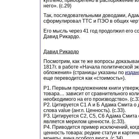
куплено, приобретено в распоряжение и
него». (с.29)
Так, последовательными доводами, Ада
сформулировал ТТС и ПЭО в общих черт
Его мысль через 41 год продолжил его с
Давид Рикардо.
Давид Рикардо
Посмотрим, как те же вопросы доказыва
1817г. в работе «Начала политической э
обложения» (страницы указаны по
издан
еще переводится как «стоимость»).
Р1. Первым предложением книги утверж
товара… зависит от сравнительного коли
необходимого на его производство». (с.33
Р2. Цитируется С1 А и Б Адама Смита о
слова value (англ. Ценность). (с.33).
Р3. Цитируется С2, С5, С6 Адама Смита о
является мерилом ценности. (с.33).
Р4. Приводится пример исключений, когд
ценность товара: редкие статуи и картин
монеты, вина особого вкуса. (с.34).