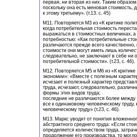
первая, ни вторая из них. Таким образом,
поскольку она есть меновая стоимость, 
к этому третьему». (т.13. с. 45)
М11. Повторяется М3 из «К критике поли
когда потребительная стоимость переста
выражаться в стоимостных величинах, а 
потребностью: «Как потребительные сто
различаются прежде всего качественно,
стоимости они могут иметь лишь количе
следовательно, не заключают в себе ни 
потребительной стоимости». (т.23, с. 46).
М12. Повторяется М5 и М6 из «К критике
экономии»: «Вместе с полезным характе
исчезает и полезный характер представ
труда, исчезают, следовательно, различ
формы этих видов труда;
последние не различаются более между 
все к одинаковому человеческому труду, 
человеческому труду» (т.23, с. 46).
М13. Маркс уводит от понятия вложенног
абстрактного среднего труда: «Если сто
определяется количеством труда, затрач
продолжение его производства, то могло