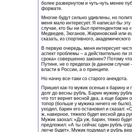
более развернутом и чуть-чуть менее п
формате.
Многие будут сильно удивлены, но полит
меня мало интересует. Я написал бы эту
случае, кто бы ни был претендентом на «
Медведев, Зюганов, Жириновский или ещ
сказать, из спортивного, академическог
В первую очередь, меня интересует чис
аспект проблемы – а действительно ли э
срока» совершенно законен? Потому что 
Путине, не о пределах (в данном случае
власти в России, а о принципе.
Но начну все-таки со старого анекдота.
Пришел как-то мужик осенью к барину и 
долг до весны рубль. Барин мужику рубль
что тот вернет весной два, а еще барин 
топор (больше у мужика ничего не было)
уходил, барин его остановил и сказал: «
ж, наверное, тяжело будет весной два р
Мужик заохал: «Да уж, барин, тяжко буде
предложил: «А ты сейчас один рубль отда
легче будет». Мужик подумал и рубль вер