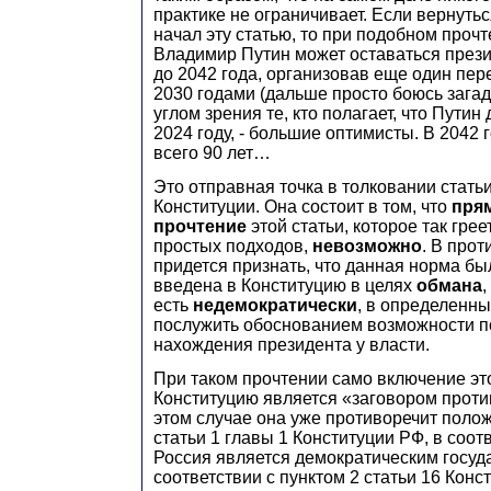
практике не ограничивает. Если вернуться
начал эту статью, то при подобном проч
Владимир Путин может оставаться през
до 2042 года, организовав еще один пе
2030 годами (дальше просто боюсь загад
углом зрения те, кто полагает, что Путин
2024 году, - большие оптимисты. В 2042 
всего 90 лет…
Это отправная точка в толковании стать
Конституции. Она состоит в том, что
пря
прочтение
этой статьи, которое так гре
простых подходов,
невозможно
. В про
придется признать, что данная норма б
введена в Конституцию в целях
обмана
есть
недемократически
, в определенны
послужить обоснованием возможности п
нахождения президента у власти.
При таком прочтении само включение эт
Конституцию является «заговором проти
этом случае она уже противоречит поло
статьи 1 главы 1 Конституции РФ, в соот
Россия является демократическим госуда
соответствии с пунктом 2 статьи 16 Конс