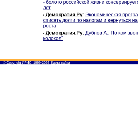
- болото российской жизни консервируе
лет
Демократия.Ру
:
Экономическая програ
•
списать долги по налогам и вернуться н
роста
Демократия.Ру
:
Дубнов А., По ком зво
•
колокол"
©
Copyright
ИРИС, 1999-2026
Карта сайта