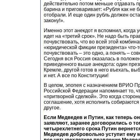
действительно потом меньше отдавать пр
барина и приговаривает: «Рубля как не бы
отобрали. И еще один рубль должен оста
закону!».
Именно этот анекдот я вспомнил, когда 
идет на «третий срок». Не надо быть пр
почувствовать, что во всей этой комбина
«юридической фикции президента» что-то
почувствовать – это одно, а понять – со
Сегодня вся Россия оказалась в положе
приведенного выше анекдота: один през
Кремле, другой готов в него въехать, выб
и нет. А все по Конституции!
В целом, эпопея с назначением ВРИО П
Российской Федерации напоминает то, 
«притворной сделкой». Это когда сторо
соглашение, хотя исполнить собираются
другое.
Если Медведев и Путин, как теперь он
заявляют, заранее договорились о то
четырехлетнего срока Путин вернется
Медведев добровольно уступит ему м
все четырехлетнее правление Медвед