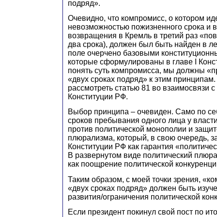
подряд».
Очевидно, что компромисс, о котором ид
невозможностью пожизненного срока и 
возвращения в Кремль в третий раз «по
два срока), должен был быть найден в л
поле очерчено базовыми конституционн
которые сформулированы в главе I Конс
понять суть компромисса, мы должны «п
«двух сроках подряд» к этим принципам.
рассмотреть статью 81 во взаимосвязи с
Конституции РФ.
Выбор принципа – очевиден. Само по се
сроков пребывания одного лица у власт
против политической монополии и защит
плюрализма, который, в свою очередь, з
Конституции РФ как гарантия «политичес
В развернутом виде политический плюр
как поощрение политической конкуренци
Таким образом, с моей точки зрения, «к
«двух сроках подряд» должен быть изуче
развития/ограничения политической кон
Если президент покинул свой пост по ит