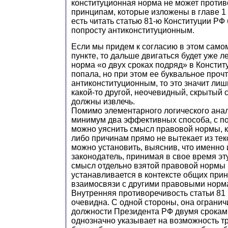
конституционная норма не может проти
принципам, которые изложены в главе 1
есть читать статью 81-ю Конституции РФ
попросту антиконституционным.
Если мы придем к согласию в этом само
пункте, то дальше двигаться будет уже л
норма «о двух сроках подряд» в Констит
попала, но при этом ее буквальное проч
антиконституционным, то это значит лишь 
какой-то другой, неочевидный, скрытый
должны извлечь.
Помимо элементарного логического анал
минимум два эффективных способа, с 
можно уяснить смысл правовой нормы, ко
либо причинам прямо не вытекает из текс
можно установить, выяснив, что именно 
законодатель, принимая в свое время эту
смысл отдельно взятой правовой нормы 
устанавливается в контексте общих прин
взаимосвязи с другими правовыми норм
Внутренняя противоречивость статьи 81
очевидна. С одной стороны, она ограни
должности Президента РФ двумя сроками
однозначно указывает на возможность тр