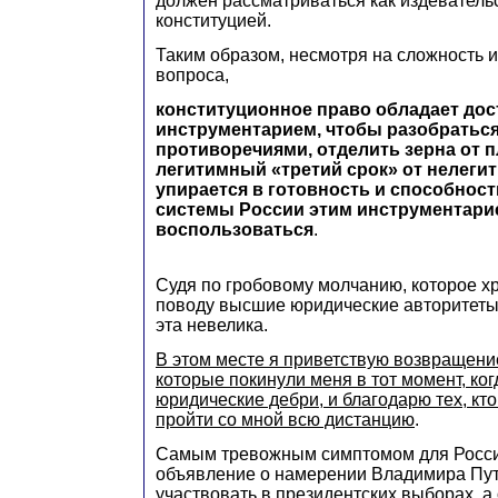
должен рассматриваться как издеватель
конституцией.
Таким образом, несмотря на сложность и
вопроса,
конституционное право обладает до
инструментарием, чтобы разобраться
противоречиями, отделить зерна от п
легитимный «третий срок» от нелегит
упирается в готовность и способнос
системы России этим инструментари
воспользоваться
.
Судя по гробовому молчанию, которое хр
поводу высшие юридические авторитеты
эта невелика.
В этом месте я приветствую возвращение
которые покинули меня в тот момент, ког
юридические дебри, и благодарю тех, кт
пройти со мной всю дистанцию
.
Самым тревожным симптомом для Росси
объявление о намерении Владимира Пут
участвовать в президентских выборах, а