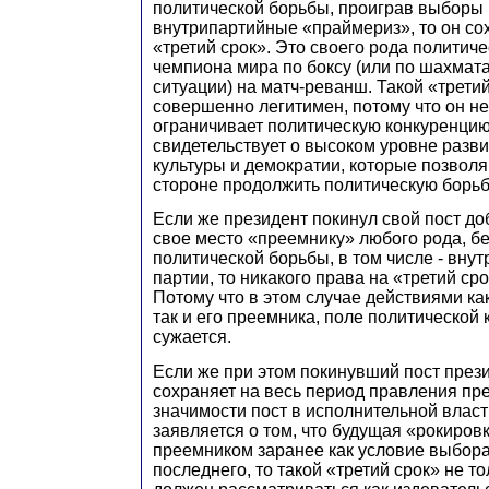
политической борьбы, проиграв выборы
внутрипартийные «праймериз», то он со
«третий срок». Это своего рода политич
чемпиона мира по боксу (или по шахмата
ситуации) на матч-реванш. Такой «третий
совершенно легитимен, потому что он не
ограничивает политическую конкуренцию
свидетельствует о высоком уровне разв
культуры и демократии, которые позвол
стороне продолжить политическую борьб
Если же президент покинул свой пост до
свое место «преемнику» любого рода, бе
политической борьбы, в том числе - вну
партии, то никакого права на «третий сро
Потому что в этом случае действиями ка
так и его преемника, поле политической 
сужается.
Если же при этом покинувший пост през
сохраняет на весь период правления пр
значимости пост в исполнительной власт
заявляется о том, что будущая «рокиров
преемником заранее как условие выбора
последнего, то такой «третий срок» не то