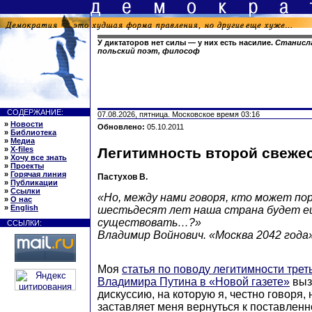
У диктаторов нет силы — у них есть насилие.
Станисла
польский поэт, философ
СОДЕРЖАНИЕ:
07.08.2026, пятница. Московское время 03:16
»
Новости
Обновлено:
05.10.2011
»
Библиотека
»
Медиа
»
X-files
Легитимность второй свеже
»
Хочу все знать
»
Проекты
»
Горячая линия
Пастухов В.
»
Публикации
»
Ссылки
«Но, между нами говоря, кто может пор
»
О нас
»
English
шестьдесят лет наша страна будет 
существовать…?»
ССЫЛКИ:
Владимир Войнович. «Москва 2042 года
Моя
статья по поводу легитимности трет
Владимира Путина в «Новой газете»
выз
дискуссию, на которую я, честно говоря,
заставляет меня вернуться к поставленн