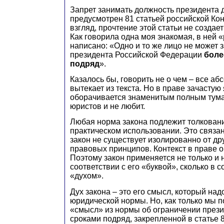
Запрет занимать должность президента 
предусмотрен 81 статьей российской Ко
взгляд, прочтение этой статьи не создае
Как говорила одна моя знакомая, в ней 
написано: «Одно и то же лицо не может 
президента Российской Федерации
боле
подряд
».
Казалось бы, говорить не о чем – все аб
вытекает из текста. Но в праве зачастую 
оборачивается знаменитым полным тума
юристов и не любит.
Любая норма закона подлежит толкован
практическом использовании. Это связано
закон не существует изолированно от др
правовых принципов. Контекст в праве о
Поэтому закон применяется не только и н
соответствии с его «буквой», сколько в с
«духом».
Дух закона – это его смысл, который над
юридической нормы. Но, как только мы 
«смысл» из нормы об ограничении през
сроками подряд, закрепленной в статье 