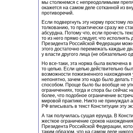
мы столкнемся с непреодолимыми препя
окажется на самом деле сотканной из вн
противоречий.
Если подвергнуть эту норму простому л
толкованию, то практически сразу же ста
абсурдна. Потому что, если прочесть текс
то из него прямо следует, что исполнять
Президента Российской Федерации мож
этого достаточно перемежать каждые д
у власти другого лица (не обязательно од
Но все-таки, эта норма была включена в 
то целью. Если целью действительно бы
возможности пожизненного нахождения у
непонятно, зачем это надо было делать
способом. Проще было бы вообще не упо
ограничениях, тогда и спора бы сейчас н
более, что подобное ограничение встреча
мировой практике. Никто не принуждал 
РФ вписывать в текст Конституции эту э
А так получилась сущая ерунда. В Конс
жесткое ограничение сроков нахождения
Президента Российской Федерации, кот
таким образом, что на самом деле никого