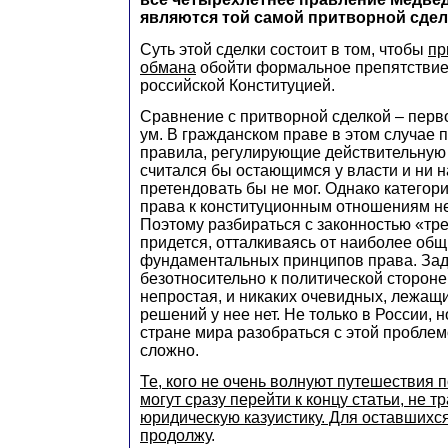
являются той самой притворной сде
Суть этой сделки состоит в том, чтобы
пр
обмана
обойти формальное препятствие
российской Конституцией.
Сравнение с притворной сделкой – перво
ум. В гражданском праве в этом случае
правила, регулирующие действительную с
считался бы остающимся у власти и ни на
претендовать бы не мог. Однако категор
права к конституционным отношениям 
Поэтому разбираться с законностью «тре
придется, отталкиваясь от наиболее общ
фундаментальных принципов права. Зад
безотносительно к политической стороне
непростая, и никаких очевидных, лежащ
решений у нее нет. Не только в России, н
стране мира разобраться с этой пробле
сложно.
Те, кого не очень волнуют путешествия 
могут сразу перейти к концу статьи, не т
юридическую казуистику. Для оставшихся
продолжу
.