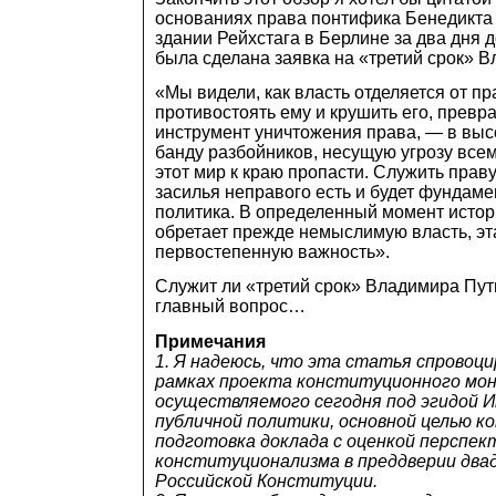
основаниях права понтифика Бенедикта 
здании Рейхстага в Берлине за два дня до
была сделана заявка на «третий срок» 
«Мы видели, как власть отделяется от пр
противостоять ему и крушить его, превр
инструмент уничтожения права, — в вы
банду разбойников, несущую угрозу все
этот мир к краю пропасти. Служить праву
засилья неправого есть и будет фундам
политика. В определенный момент истори
обретает прежде немыслимую власть, эт
первостепенную важность».
Служит ли «третий срок» Владимира Пут
главный вопрос…
Примечания
1. Я надеюсь, что эта статья спровоци
рамках проекта конституционного мо
осуществляемого сегодня под эгидой 
публичной политики, основной целью к
подготовка доклада с оценкой перспек
конституционализма в преддверии дв
Российской Конституции.