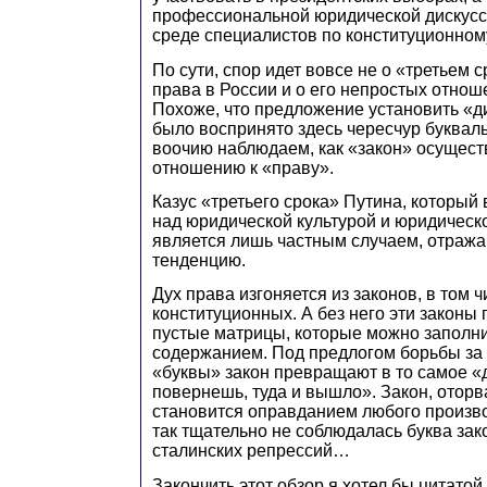
профессиональной юридической дискусси
среде специалистов по конституционному
По сути, спор идет вовсе не о «третьем с
права в России и о его непростых отнош
Похоже, что предложение установить «д
было воспринято здесь чересчур буквал
воочию наблюдаем, как «закон» осущест
отношению к «праву».
Казус «третьего срока» Путина, который 
над юридической культурой и юридическ
является лишь частным случаем, отра
тенденцию.
Дух права изгоняется из законов, в том ч
конституционных. А без него эти законы
пустые матрицы, которые можно заполни
содержанием. Под предлогом борьбы за
«буквы» закон превращают в то самое «
повернешь, туда и вышло». Закон, оторв
становится оправданием любого произво
так тщательно не соблюдалась буква зако
сталинских репрессий…
Закончить этот обзор я хотел бы цитатой 