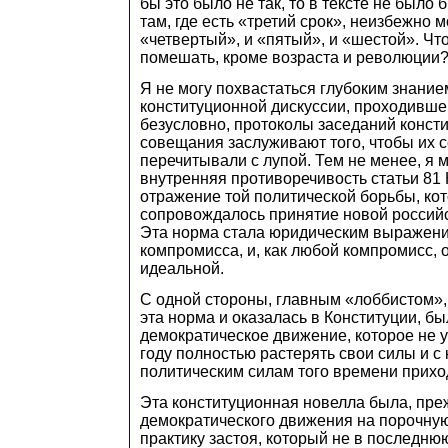
бы это было не так, то в тексте не было 
там, где есть «третий срок», неизбежно м
«четвертый», и «пятый», и «шестой». Чт
помешать, кроме возраста и революции
Я не могу похвастаться глубоким знание
конституционной дискуссии, проходившей
безусловно, протоколы заседаний конст
совещания заслуживают того, чтобы их 
перечитывали с лупой. Тем не менее, я мо
внутренняя противоречивость статьи 81 
отражение той политической борьбы, ко
сопровождалось принятие новой российс
Эта норма стала юридическим выражени
компромисса, и, как любой компромисс, 
идеальной.
С одной стороны, главным «лоббистом»,
эта норма и оказалась в Конституции, б
демократическое движение, которое не у
году полностью растерять свои силы и с
политическим силам того времени прихо
Эта конституционная новелла была, пре
демократического движения на порочну
практику застоя, который не в последню