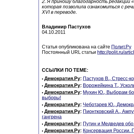
2. Я приношу благодарность редакции 
которая позволила ознакомиться с ре
XVI в переводе.
Владимир Пастухов
04.10.2011
Статья опубликована на сайте
Полит.Ру
Постоянный URL статьи
http://polit.ru/art
ССЫЛКИ ПО ТЕМЕ:
Демократия.Ру
:
Пастухов В., Стресс-к
•
Демократия.Ру
:
Ворожейкина Т., Уско
•
Демократия.Ру
:
Мухин Ю., Выборам бо
•
выборы!
Демократия.Ру
:
Чеботарев Ю., Демокр
•
Демократия.Ру
:
Пионтковский А., Амп
•
гангрена
Демократия.Ру
:
Путин и Медведев обо
•
Демократия.Ру
:
Консервация России. 
•