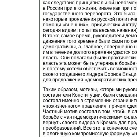
как следствие принципиальной невозмо
в России при его жизни, иначе как при 
государственного переворота. Это была
некоторые проявления русской политиче
помощи «внешних», юридических инстру
сегодня видим, попытка весьма наивная)
В то же самое время, руководители демо
движения того времени были сами по се
демократичны, а, главное, совершенно н
им в течение долгого времени удастся с
власть. Они полагали (были практически
власть эта может быть утеряна в борьбе
и поэтому хотели обеспечить возможнос
своего тогдашнего лидера Бориса Ельци
для продолжения «демократических пре
Таким образом, мотивы, которыми руков
составители Конституции, были смешан
состоял именно в стремлении ограничит
«пожизненного» правления, причем сдела
Частный мотив состоял в том, чтобы в с
борьбе с «антидемократическими» сила
вернуть своего лидера в Кремль для пр
преобразований. Все это, в конечном сч
в алогичную компромиссную формулу «н