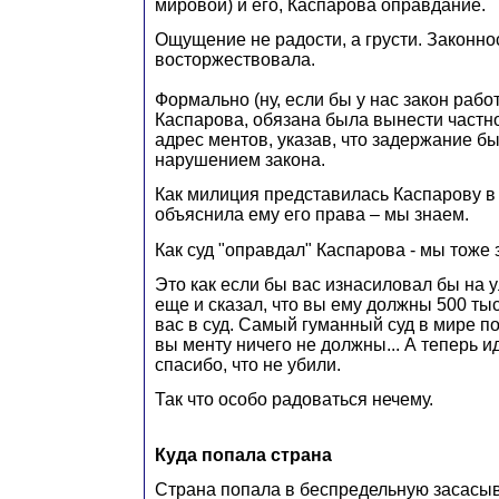
мировой) и его, Каспарова оправдание.
Ощущение не радости, а грусти. Законно
восторжествовала.
Формально (ну, если бы у нас закон рабо
Каспарова, обязана была вынести частн
адрес ментов, указав, что задержание б
нарушением закона.
Как милиция представилась Каспарову в 
объяснила ему его права – мы знаем.
Как суд "оправдал" Каспарова - мы тоже 
Это как если бы вас изнасиловал бы на у
еще и сказал, что вы ему должны 500 ты
вас в суд. Самый гуманный суд в мире по
вы менту ничего не должны... А теперь и
спасибо, что не убили.
Так что особо радоваться нечему.
Куда попала страна
Страна попала в беспредельную засасы