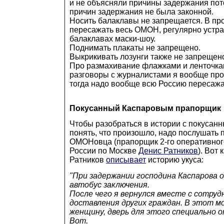
и не объясняли причины задержания пото
причин задержания не была законной.
Носить балаклавы не запрещается. В пр
пересажать весь ОМОН, регулярно устр
балаклавах маски-шоу.
Поднимать плакаты не запрещено.
Выкрикивать лозунги также не запрещен
Про размахивание флажками и ленточка
разговоры с журналистами я вообще про
тогда надо вообще всю Россию пересажа
Покусанный Каспаровым прапорщик
Чтобы разобраться в истории с покусан
понять, что произошло, надо послушать
ОМОНовца (прапорщик 2-го оперативног
России по Москве
Денис Ратников
). Вот
Ратников
описывает
историю укуса:
"При задержании господина Каспарова о
автобус заключения.
После чего я вернулся вместе с сотруд
доставления других граждан. В этот 
женщину, дверь для этого специально о
Вот.