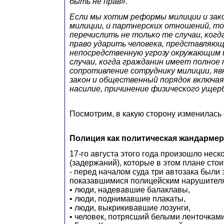
быть не прав».
Если мы хотим реформы милиции и зак
милиции, и партнерских отношений, то
перечислить не только те случаи, ког
право ударить человека, представляю
непосредственную угрозу окружающим и
случаи, когда гражданин имеет полное 
сопротивление сотруднику милиции, я
закон и общественный порядок включая
насилие, причинение физического ущерб
Посмотрим, в какую сторону изменилась 
Полиция как политическая жандарме
17-го августа этого года произошло неск
(задержаний), которые в этом плане стои
- перед началом суда три автозака были
показавшимися полицейским нарушителя
• люди, надевавшие балаклавы,
• люди, поднимавшие плакаты,
• люди, выкрикивавшие лозунги,
• человек, потрясший белыми ленточками