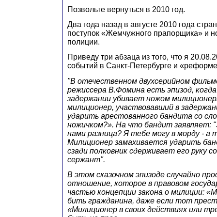
Позвольте вернуться в 2010 год.
Два года назад в августе 2010 года стра
поступок «Жемчужного прапорщика» и н
полиции.
Приведу три абзаца из того, что я 20.08.
событий в Санкт-Петербурге и «реформе
"В отечественном двухсерийном фильм
режиссера В.Фомина есть эпизод, когд
задержании убивает ножом милиционер
милиционер, участвовавший в задержа
ударить арестованного бандита со сл
ножичком?». На что бандит заявляет: 
нами разница? Я тебе могу в морду - а 
Милиционер замахивается ударить бан
сзади полковник сдерживает его руку со
сержант".
В этом сказочном эпизоде случайно пр
отношение, которое в правовом госуд
частью концепции закона о милиции: «
бить гражданина, даже если тот прест
«Милиционер в своих действиях или т