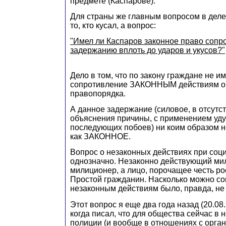
предмете (Каспарове).
Для страны же главным вопросом в деле 
то, кто кусал, а вопрос:
"Имел ли Каспаров законное право сопр
задержанию вплоть до ударов и укусов?"
Дело в том, что по закону граждане не и
сопротивление ЗАКОННЫМ действиям о
правопорядка.
А данное задержание (силовое, в отсутс
объяснения причины, с применением уд
последующих побоев) ни коим образом н
как ЗАКОННОЕ.
Вопрос о незаконных действиях при со
однозначно. Незаконно действующий мил
милиционер, а лицо, порочащее честь ро
Простой гражданин. Насколько можно со
незаконным действиям было, правда, не
Этот вопрос я еще два года назад (20.08
когда писал, что для общества сейчас в 
полиции (и вообще в отношениях с орга