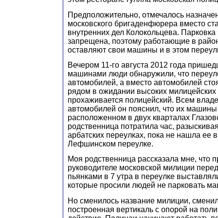
Предположительно, отмечалось назначе
московского бригаденфюрера вместо ст
внутренних дел Колокольцева. Парковка 
запрещена, поэтому работающие в райо
оставляют свои машины и в этом переул
Вечером 11-го августа 2012 года прише
машинами люди обнаружили, что переул
автомобилей, а вместо автомобилей стоя
рядом в ожидании высоких милицейских 
прохаживается полицейский. Всем влад
автомобилей он пояснил, что их машины
расположенном в двух кварталах Глазов
родственница потратила час, разыскива
арбатских переулках, пока не нашла ее 
Лефшинском переулке.
Моя родственница рассказала мне, что 
руководителе московской милиции пере
пьянками в 7 утра в переулке выставлял
которые просили людей не парковать ма
Но сменилось название милиции, сменил
построенная вертикаль с опорой на пол