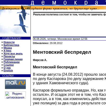
Реальная политика состоит в том, чтобы не замечать 
СОДЕРЖАНИЕ:
06.08.2026, четверг. Московское время 12:56
»
Новости
Обновлено:
29.08.2012
»
Библиотека
»
Медиа
»
X-files
Ментовский беспредел
»
Хочу все знать
»
Проекты
»
Горячая линия
Фирсов А.
»
Публикации
»
Ссылки
Ментовский беспредел
»
О нас
»
English
В конце августа (24.08.2012) прошло за
ССЫЛКИ:
по делу Каспарова (по делу задержание 
у здания Хамовнического суда).
Каспаров формально оправдан. Но, как г
остался». И осадок этот не в том, что Ка
покусал, а в том, как изменились действ
уже полиции) за два года в результате 