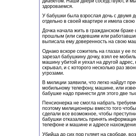
диабетом. Наши двери соседствуют, и м
здороваемся.
У бабушки была взрослая дочь с двумя д
отдельно в своей квартире и имела свою
Дочка начала жить в гражданском браке
прошлым (или сидевшим или работавшим 
выписала ему доверенность на свою ма
Однако вскоре сожитель на глазах у ее п
зарезал бабушкину дочку, взял ее мобил
машину убитой и уехал на другой адрес,
скрывал, и с которого несколько раз зво
угрозами.
В милиции заявили, что легко найдут пре
мобильному телефону, машине, или извес
бабушке надо принести для этого две ты
Пенсионерка не смогла набрать требуемо
поэтому милиционеры вместо того чтобы 
сделали все возможное, чтобы преступни
бабушки отказались принять информаци
телефоне и машине и адресе нахождения
Убийца до сих пор гуляет на свободе, в