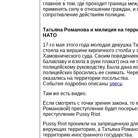
главное в том, где проходит граница ме
применять силу в отношении граждан, и
сопротивление действиям полиции.
Татьяна Романова и милиция на терр
НАТО
17-го мая этого года молодая девушка 
стояла на вершине кирпичного столба у 
Хамовнического суда. Своим поведением
балаклаву и взяла в руки плакат) она не
полицейскому руководству. Была дана к
полицейских бросились ее снимать. Чере
оказались на территории посольства.
События подробно описаны
здесь
:
Там же есть видео.
Если смотреть с точки зрения закона, то 
Романовой) преступление будет посерье
преступление Pussy Riot.
Pussy Riot проникли на запрещенную дл
верующих территорию, а Татьяна Роман
территорию иностранного государства.