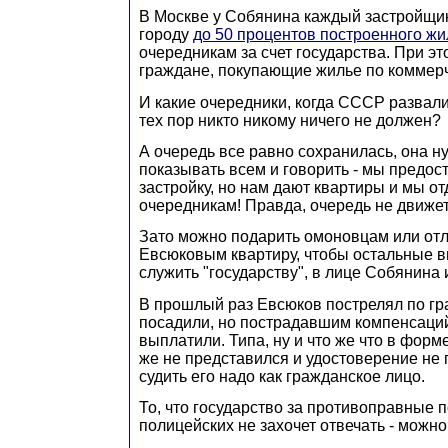
В Москве у Собянина каждый застройщик
городу
до 50 процентов построенного жи
очередникам за счет государства. При эт
граждане, покупающие жилье по коммер
И какие очередники, когда СССР развалил
тех пор никто никому ничего не должен?
А очередь все равно сохранилась, она н
показывать всем и говорить - мы предо
застройку, но нам дают квартиры и мы о
очередникам! Правда, очередь не движетс
Зато можно подарить омоновцам или о
Евсюковым квартиру, чтобы остальные в
служить "государству", в лице Собянина 
В прошлый раз Евсюков пострелял по гр
посадили, но пострадавшим компенсаций
выплатили. Типа, ну и что же что в форме
же не представился и удостоверение не п
судить его надо как гражданское лицо.
То, что государство за противоправные п
полицейских не захочет отвечать - можно