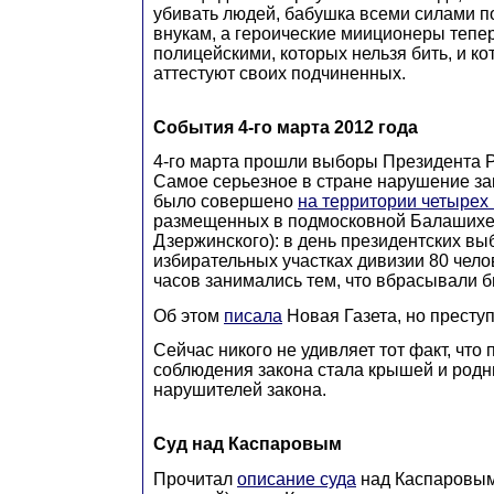
убивать людей, бабушка всеми силами 
внукам, а героические мииционеры тепе
полицейскими, которых нельзя бить, и к
аттестуют своих подчиненных.
События 4-го марта 2012 года
4-го марта прошли выборы Президента 
Самое серьезное в стране нарушение за
было совершено
на территории четыре
размещенных в подмосковной Балашихе 
Дзержинского): в день президентских вы
избирательных участках дивизии 80 чело
часов занимались тем, что вбрасывали 
Об этом
писала
Новая Газета, но преступ
Сейчас никого не удивляет тот факт, что 
соблюдения закона стала крышей и род
нарушителей закона.
Суд над Каспаровым
Прочитал
описание суда
над Каспаровым