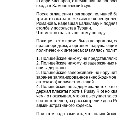
• Гарри Каспаров, отвечавший на вопро
входа в Хамовнический суд.
После оглашения приговора полицией б
три автозака за те же самые «преступле
Романова, надевшая балаклаву и подняв
столбе у посольства Турции.
Что можно сказать по этому поводу:
Полиция в это время была не органом, 
правопорядком, а органом, нарушающим
политических интересах (являлась полит
1. Полицейские никому не представлялис
2. Полицейские никому из задержанных н
они задержаны,
3. Полицейские задерживали не нарушит
заранее запланированное (необходимое 
автозаков) количество людей.
4. Полицейские не задерживали тех, кто 
держал плакаты против Pussy Riot но хва
чем-то показывал, что он выступает за с
соответственно, за рассмотрение дела Pu
административного кодекса.
При этом надо заметить, что полицейски