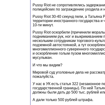
Pussy Riot не сопротивлялись задержани
полицейских по заграждению уходила и н
Pussy Riot 30-40 секунд пели, а Татьяна
территории иностранного государства и
10-ти минут.
Pussy Riot оскорбили (причинили морал
подниманием рук, ног и выкрикиванием 
нескольким сотрудникам торгового-культ
подземной автостоянкой, а тут оскорбле
многомиллионного суверенного государ
и оскорбление голым пузом многомилли
мусульман.
И что мы видим?
Мировой суд уголовные дела не рассматри
пожалуйста.
У нас в УК есть статья 322 (незаконное 
государственной границы). По ней Тать
должны были дать до 500 тыс. рублей или
А дали только 500 рублей штрафа.