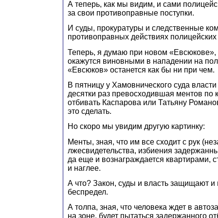
А теперь, как мы видим, и сами полицей
за свои противоправные поступки.
И суды, прокуратуры и следственные ко
противоправных действиях полицейских 
Теперь, я думаю при новом «Евсюкове»
окажутся виновными в нападении на пол
«Евсюков» останется как бы ни при чем.
В пятницу у Хамовнического суда власти 
десятки раз превосходившая ментов по 
отбивать Каспарова или Татьяну Романов
это сделать.
Но скоро мы увидим другую картинку:
Менты, зная, что им все сходит с рук (н
лжесвидетельства, избиения задержанных
да еще и вознаграждается квартирами, с
и наглее.
А что? Закон, суды и власть защищают 
беспредел.
А толпа, зная, что человека ждет в автоза
на зоне, будет пытаться задержанного от