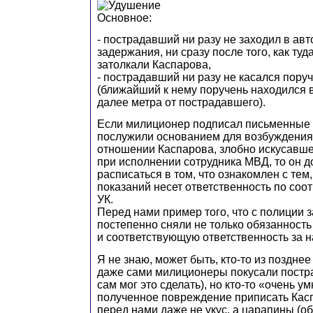
Основное:
- пострадавший ни разу не заходил в авт
задержания, ни сразу после того, как туд
затолкали Каспарова,
- пострадавший ни разу не касался пору
(ближайший к нему поручень находился 
далее метра от пострадавшего).
Если милиционер подписал письменные 
послужили основанием для возбуждения 
отношении Каспарова, злобно искусавш
при исполнении сотрудника МВД, то он 
расписаться в том, что ознакомлен с тем
показаний несет ответственность по соо
УК.
Перед нами пример того, что с полиции 
постепенно сняли не только обязанность
и соответствующую ответственность за 
Я не знаю, может быть, кто-то из поздне
даже сами милиционеры покусали постр
сам мог это сделать), но кто-то «очень 
полученное повреждение приписать Кас
перед нами даже не укус, а царапины (о