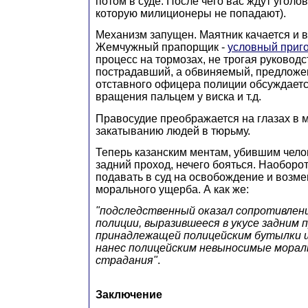
потом в суде. После чего вас ждут уголов
которую милиционеры не попадают).
Механизм запущен. Маятник качается и в
Жемчужный прапорщик -
условный приг
процесс на тормозах, не трогая руководс
пострадавший, а обвиняемый, предложе
отставного офицера полиции обсуждает
вращения пальцем у виска и т.д.
Правосудие преображается на глазах в 
закатыванию людей в тюрьму.
Теперь казанским ментам, убившим чело
задний проход, нечего бояться. Наоборо
подавать в суд на освобождение и возм
морального ущерба. А как же:
"подследственный оказал сопротивлен
полиции, выразившееся в укусе задним 
принадлежащей полицейским бутылки ш
нанес полицейским невыносимые морал
страдания"
.
Заключение