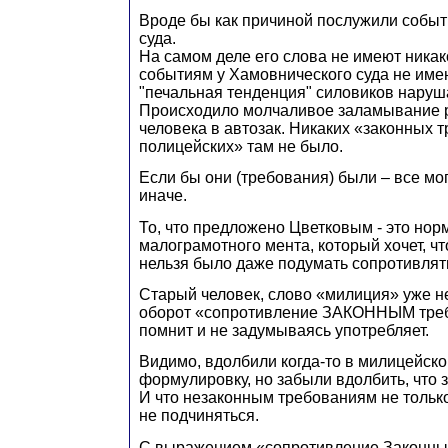
Вроде бы как причиной послужили событ
суда.
На самом деле его слова не имеют никак
событиям у Хамовнического суда не име
"печальная тенденция" силовиков наруша
Происходило молчаливое заламывание р
человека в автозак. Никаких «законных 
полицейских» там не было.
Если бы они (требования) были – все мо
иначе.
То, что предложено Цветковым - это но
малограмотного мента, который хочет, ч
нельзя было даже подумать сопротивлят
Старый человек, слово «милиция» уже не
оборот «сопротивление ЗАКОННЫМ треб
помнит и не задумываясь употребляет.
Видимо, вдолбили когда-то в милицейск
формулировку, но забыли вдолбить, что 
И что незаконным требованиям не только
не подчиняться.
С выражением «сопротивление Законны