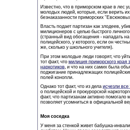
Известно, что в приморском крае в лес 
молодых людей, которые, если верить их
безнаказанности приморских "Евсюковых
Власть подает партизан как злодеев, уб
милиционеров с целью быстрого личног
(странный вид обогащения - нападать н
полицейского, у которого, если он честны
же, сколько у школьного учителя).
При этом молодые люди говорят, что уйт
тот факт, что
милиция приморского края 
наркотиков
, и что на них самих была объ
поджигание принадлежащих полицейски
полей конопли.
Однако тот факт, что из дела
исчезли все
о полицейской и прокурорской наркоторго
факт, что партизанам активно помогало 
позволяет усомниться в официальной ве
Моя соседка
У меня за стенкой живет бабушка-инвал