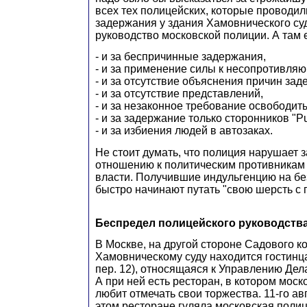
всех тех полицейских, которые проводи
задержания у здания Хамовнического су
руководство московской полиции. А там е
- и за беспричинные задержания,
- и за применение силы к несопротивля
- и за отсутствие объяснения причин зад
- и за отсутствие представлений,
- и за незаконное требование освободит
- и за задержание только сторонников "Pus
- и за избиения людей в автозаках.
Не стоит думать, что полиция нарушает з
отношению к политическим противникам
власти. Получившие индульгенцию на бе
быстро начинают путать "свою шерсть с 
Беспредел полицейского руководств
В Москве, на другой стороне Садового к
Хамовническому суду находится гостинц
пер. 12), относящаяся к Управлению Де
А при ней есть ресторан, в котором мос
любит отмечать свои торжества. 11-го ав
этом ресторане гуляла московская полиц