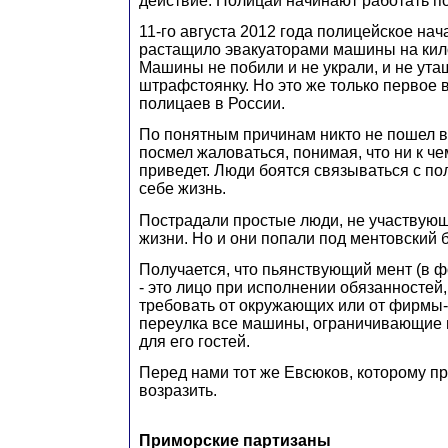
действие. Полицаи начинают работать по
11-го августа 2012 года полицейское нач
растащило эвакуаторами машины на кил
Машины не побили и не украли, и не ута
штрафстоянку. Но это же только первое
полицаев в России.
По понятным причинам никто не пошел в 
посмел жаловаться, понимая, что ни к ч
приведет. Люди боятся связываться с по
себе жизнь.
Пострадали простые люди, не участвующ
жизни. Но и они попали под ментовский 
Получается, что пьянствующий мент (в 
- это лицо при исполнении обязанностей
требовать от окружающих или от фирмы-
переулка все машины, ограничивающие 
для его гостей.
Перед нами тот же Евсюков, которому пр
возразить.
Приморские партизаны