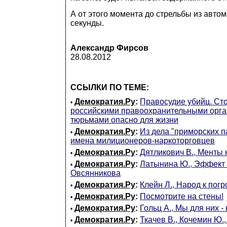
А от этого момента до стрельбы из автом
секунды.
Александр Фирсов
28.08.2012
ССЫЛКИ ПО ТЕМЕ:
Демократия.Ру
:
Правосудие убийц. Ст
•
российскими правоохранительными орга
тюрьмами опасно для жизни
Демократия.Ру
:
Из дела "приморских п
•
имена милиционеров-наркоторговцев
Демократия.Ру
:
Дятликович В., Менты
•
Демократия.Ру
:
Латынина Ю., Эффект 
•
Овсянникова
Демократия.Ру
:
Клейн Л., Народ к погр
•
Демократия.Ру
:
Посмотрите на стены!
•
Демократия.Ру
:
Гольц А., Мы для них -
•
Демократия.Ру
:
Ткачев В., Кочемин Ю.,
•