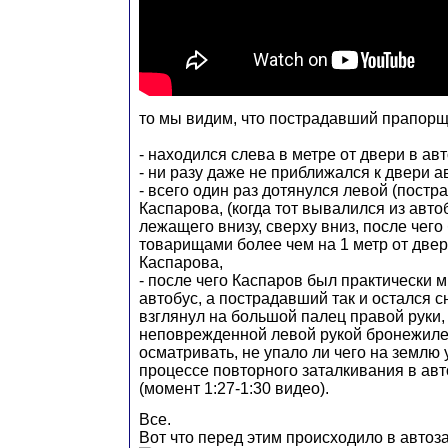
то мы видим, что пострадавший прапорщ
- находился слева в метре от двери в авт
- ни разу даже не приближался к двери а
- всего один раз дотянулся левой (постр
Каспарова, (когда тот вывалился из автоб
лежащего внизу, сверху вниз, после чего
товарищами более чем на 1 метр от двер
Каспарова,
- после чего Каспаров был практически 
автобус, а пострадавший так и остался с
взглянул на большой палец правой руки
неповрежденной левой рукой бронежиле
осматривать, не упало ли чего на землю у
процессе повторного заталкивания в ав
(момент 1:27-1:30 видео).
Все.
Вот что перед этим происходило в автоза