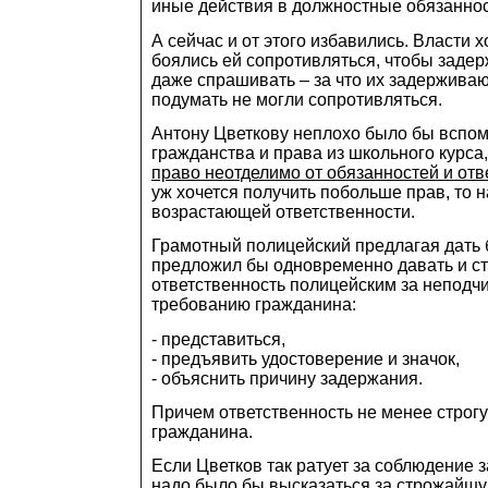
иные действия в должностные обязанно
А сейчас и от этого избавились. Власти 
боялись ей сопротивляться, чтобы заде
даже спрашивать – за что их задерживаю
подумать не могли сопротивляться.
Антону Цветкову неплохо было бы вспо
гражданства и права из школьного курса,
право неотделимо от обязанностей и отв
уж хочется получить побольше прав, то н
возрастающей ответственности.
Грамотный полицейский предлагая дать
предложил бы одновременно давать и с
ответственность полицейским за неподч
требованию гражданина:
- представиться,
- предъявить удостоверение и значок,
- объяснить причину задержания.
Причем ответственность не менее строгу
гражданина.
Если Цветков так ратует за соблюдение з
надо было бы высказаться за строжайшу