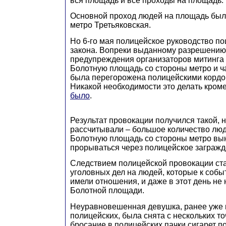
вся площадь и все проходы на площадь.
Основной проход людей на площадь был
метро Третьяковская.
Но 6-го мая полицейское руководство п
закона. Вопреки выданному разрешению,
предупреждения организаторов митинга 
Болотную площадь со стороны метро и ч
была перегорожена полицейскими кордо
Никакой необходимости это делать кром
было
.
Результат провокации получился такой, 
рассчитывали – большое количество лю
Болотную площадь со стороны метро в
прорываться через полицейское загражд
Следствием полицейской провокации ста
уголовных дел на людей, которые к собы
имели отношения, и даже в этот день не
Болотной площади.
Неуравновешенная девушка, ранее уже
полицейских, была снята с нескольких точ
бросание в полицейских пачки сигарет п