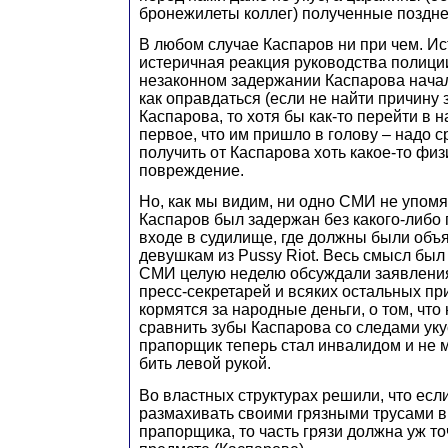
бронежилеты коллег) полученные поздне
В любом случае Каспаров ни при чем. Ист
истеричная реакция руководства полиции
незаконном задержании Каспарова начал
как оправдаться (если не найти причину
Каспарова, то хотя бы как-то перейти в н
первое, что им пришло в голову – надо с
получить от Каспарова хоть какое-то фи
повреждение.
Но, как мы видим, ни одно СМИ не упомя
Каспаров был задержан без какого-либо 
входе в судилище, где должны были объ
девушкам из Pussy Riot. Весь смысл был 
СМИ целую неделю обсуждали заявлени
пресс-секретарей и всяких остальных пр
кормятся за народные деньги, о том, что
сравнить зубы Каспарова со следами уку
прапорщик теперь стал инвалидом и не 
бить левой рукой.
Во властных структурах решили, что если
размахивать своими грязными трусами в
прапорщика, то часть грязи должна уж то