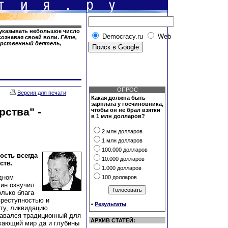
 указывать небольшое число
Democracy.ru
Web
сознавая своей воли.
Гёте,
дарственный деятель,
ОПРОС
Версия для печати
Какая должна быть
зарплата у госчиновника,
рства" -
чтобы он не брал взятки
в 1 млн долларов?
2 млн долларов
1 млн долларов
100.000 долларов
ость всегда
10.000 долларов
ств.
1.000 долларов
едном
100 долларов
ин озвучил
олько блага
преступностью и
•
Результаты
ту, ликвидацию
давался традиционный для
АРХИВ СТАТЕЙ:
жающий мир да и глубины