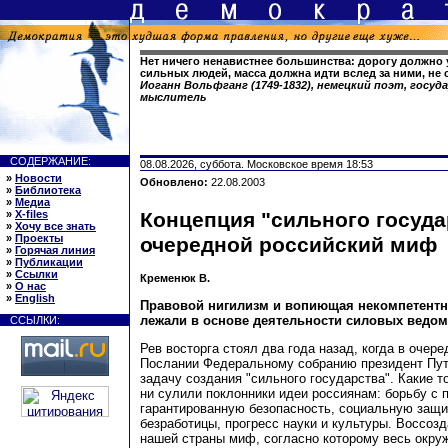
Нет ничего ненавистнее большинства: дорогу должно
сильных людей, масса должна идти вслед за ними, не 
Иоганн Вольфганг (1749-1832), немецкий поэт, госу
мыслитель
СОДЕРЖАНИЕ:
08.08.2026, суббота. Московское время 18:53
»
Новости
Обновлено:
22.08.2003
»
Библиотека
»
Медиа
»
X-files
Концепция "сильного госуда
»
Хочу все знать
»
Проекты
очередной российский миф
»
Горячая линия
»
Публикации
»
Ссылки
Кременюк В.
»
О нас
»
English
Правовой нигилизм и вопиющая некомпетентн
лежали в основе деятельности силовых ведом
ССЫЛКИ:
Рев восторга стоял два года назад, когда в очер
Послании Федеральному собранию президент Пут
задачу создания "сильного государства". Какие т
ни сулили поклонники идеи россиянам: борьбу с 
гарантированную безопасность, социальную защи
безработицы, прогресс науки и культуры. Воссоз
нашей страны миф, согласно которому весь окру