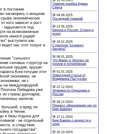
Главная ошибка Адама
Смита
нт в послании
ен заговорить о мощном
04.08.2025
н срыва экономических
Последний трамвай
от кого зависит и рост
22.05.2025
 - задыхаются под
Европа и Россия. Огород и
дти на всевозможные
козел
еволе нанося ущерб
тво" выступило как
18.01.2025
 ведет нас этот лозунг в
Стратегия "кочевого
бандита"
08.01.2025
вление "сильного
Что Маркс и Энгельс не
ение силовых структур на
поняли в потреблении
бельное орудие, крушат
гаранта Конституции этот
01.01.2025
Новогодняя статья от
ской экономики, не
Владимира Пастухова
 экономики, ни с
ны на международной
22.12.2024
 Платона Лебедева уже
Уязвимость Орешника и
 из страны долларов,
России
плаченных налогов.
08.12.2024
Процесс образования цен по
 большой, и вряд ли
Бем-Баверку
войну в Чечне,
цы и базы отдыха для
27.11.2024
иловиков - не отдельный
Бем-Баверк о ценности и
цене
ности, а следствие
ьного государства":
20.10.2024
м благом, вопиющая