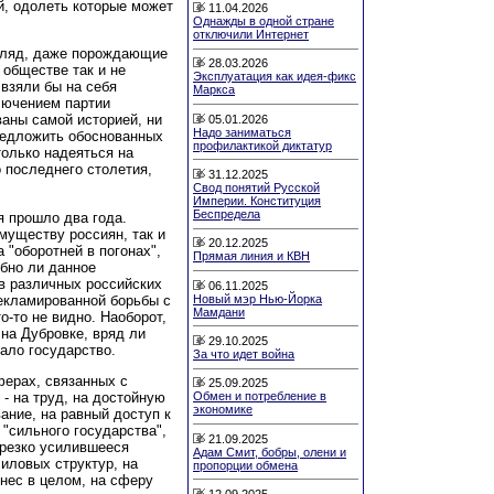
й, одолеть которые может
11.04.2026
Однажды в одной стране
отключили Интернет
згляд, даже порождающие
28.03.2026
 обществе так и не
Эксплуатация как идея-фикс
 взяли бы на себя
Маркса
лючением партии
аны самой историей, ни
05.01.2026
Надо заниматься
предложить обоснованных
профилактикой диктатур
только надеяться на
о последнего столетия,
31.12.2025
Свод понятий Русской
Империи. Конституция
Беспредела
я прошло два года.
муществу россиян, так и
20.12.2025
 "оборотней в погонах",
Прямая линия и КВН
бно ли данное
в различных российских
06.11.2025
Новый мэр Нью-Йорка
рекламированной борьбы с
Мамдани
о-то не видно. Наоборот,
на Дубровке, вряд ли
29.10.2025
щало государство.
За что идет война
ферах, связанных с
25.09.2025
- на труд, на достойную
Обмен и потребление в
экономике
ание, на равный доступ к
 "сильного государства",
21.09.2025
 резко усилившееся
Адам Смит, бобры, олени и
силовых структур, на
пропорции обмена
нес в целом, на сферу
12.09.2025