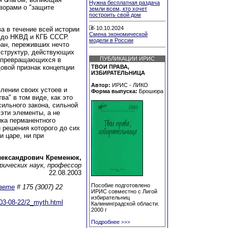
Нужна бесплатная раздача
ворами о "защите
земли всем, кто хочет
построить свой дом
10.10.2024
а в течение всей истории
Смена экономической
V до НКВД и КГБ СССР.
модели в России
ран, переживших нечто
 структур, действующих
ПУБЛИКАЦИИ ИРИС
е превращающихся в
овой признак концепции
ТВОИ ПРАВА,
ИЗБИРАТЕЛЬНИЦА
Автор:
ИРИС - ЛИКО
плении своих устоев и
Форма выпуска:
Брошюра
ва" в том виде, как это
ильного закона, сильной
 эти элементы, а не
ика перманентного
и решения которого до сих
и царе, ни при
лександрович Кременюк,
рических наук, профессор
22.08.2003
Пособие подготовлено
азете
# 175 (3007) 22
ИРИС совместно с Лигой
избирательниц
2003-08-22/2_myth.html
Калининградской области.
2000 г
Подробнее
>>>