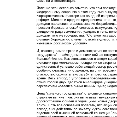
СМИ, на интеллигенцию.
Явление это настолько заметно, что сам президе
Федеральному собранию в этом году был вынужд
бюрократическом факторе как об одной из причи
реформ. Мелкие и средние предприниматели - те, 
доходов населения, и рассасывание безработицы,
прессом бюрократической системы, вынуждены и
ухищрения ради выживания, уходить в тень, пон
доходам того же государства. "Сильное государс
сильная бюрократия, к чему, по всей видимости, и
нынешних российских условиях.
И, наконец, самое яркое и демонстративное проя
государства" - наблюдаемое нами сейчас наступл
большой бизнес. Как отвязавшееся в шторм кора
силовики при молчаливом поощрении со стороны 
единственный успешно работающий сектор россий
особенно считаясь ни с законом, ни с интересами
опасностью окончательно загубить престиж стра
арене. Весь эпизод с уголовным преследованием
стоил России двух десятков миллиардов ушедших
перспективы коллапса рынка ценных бумаг, недо
Цена "сильного государства" становится слишком
страна ее вытянет, как она вытягивает ненужную 
дорогостоящие юбилеи и годовщины, новые двор
элиты. Есть все основания полагать, что акции с
эпизод в их действиях по захвату чужой собствен
видения всей нынешней верхушкой концепции "сил
правовой нигилизм, пренебрежение общественны