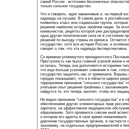
самой России - источники бесконечных опасносте
только сильное государство.
Что и говорить: идеи заманчивые и, на первый в
надежды на лучшее. В самом деле, в российском
появились класс или социальная группа, которые
решение наиболее острых проблем нации. За иск
коммунистов, рецепты которой уже дискредитиров
одна другая политическая сила не в состоянии 
решений по выходу страны из кризиса. Остается 
государство, хотя вся история России, и особенн
говорит о том, что эта надежда бесперспективна.
Со времени упомянутого президентского Послани
Преступность как была главной угрозой жизни и и
осталась. Теперь она дополняется историями типа
что еще больше усиливает сомнение в том, спосо
государство защитить нас от криминала. Взрывы 
городах показывают, что и в области широко раз
терроризмом признаков "сильного государства" чт
учитывая опыт решения проблемы с заложниками 
найдутся те, кто теперь захочет, чтобы его защи
Не видно признаков "сильного государства" и в с
обеспечением других элементарных прав россиян 
зарплату, на эффективное медицинское обслужив
образованию. Зато проявился совсем иной аспект
о котором его адепты в свое время помалкивали:
давление государственных органов, в частности 
экономику, на отдельных предпринимателей и биз