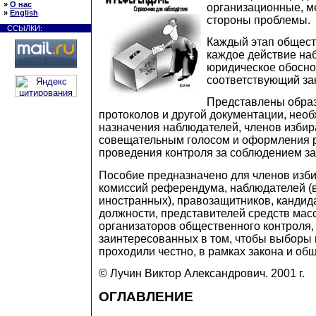
»
О нас
организационные, м
»
English
стороны проблемы.
ССЫЛКИ:
Каждый этап общест
каждое действие на
юридическое обосно
соответствующий за
Представлены образ
протоколов и другой документации, нео
назначения наблюдателей, членов избир
совещательным голосом и оформления р
проведения контроля за соблюдением за
Пособие предназначено для членов изби
комиссий референдума, наблюдателей (в
иностранных), правозащитников, канди
должности, представителей средств ма
организаторов общественного контроля, 
заинтересованных в том, чтобы выборы
проходили честно, в рамках закона и об
© Лучин Виктор Александрович. 2001 г.
ОГЛАВЛЕНИЕ