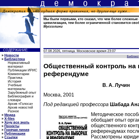
Мы были первыми, кто сказал, что чем более сложны
цивилизация, тем более ограниченной становится сво
Муссолини
СОДЕРЖАНИЕ:
07.08.2026, пятница. Московское время 23:07
»
Новости
Библио
»
Библиотека
Нормативный
Общественный контроль на 
материал
Публикации ИРИС
референдуме
Комментарии
Практика
История
В. А. Лучин
Учебные
материалы
Зарубежный опыт
Москва, 2001
Библиография и
словари
Архив «Голоса»
Под редакцией профессора
Шабада Ан
Архив новостей
Разное
Методическое пособ
»
Медиа
»
X-files
обобщает опыт орга
»
Хочу все знать
общественного конт
»
Проекты
»
Горячая линия
референдумах после
»
Публикации
Рассмотрены юриди
»
Ссылки